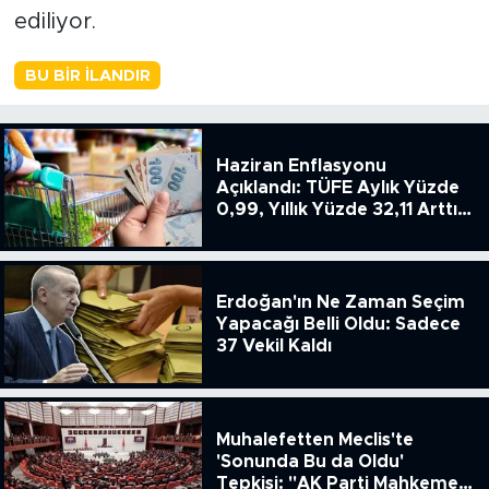
ediliyor.
BU BIR İLANDIR
Haziran Enflasyonu
Açıklandı: TÜFE Aylık Yüzde
0,99, Yıllık Yüzde 32,11 Arttı,
ENSAG: Tüfe 1.94 Yıllık Yüzde
51.49
Erdoğan'ın Ne Zaman Seçim
Yapacağı Belli Oldu: Sadece
37 Vekil Kaldı
Muhalefetten Meclis'te
'Sonunda Bu da Oldu'
Tepkisi: "AK Parti Mahkeme