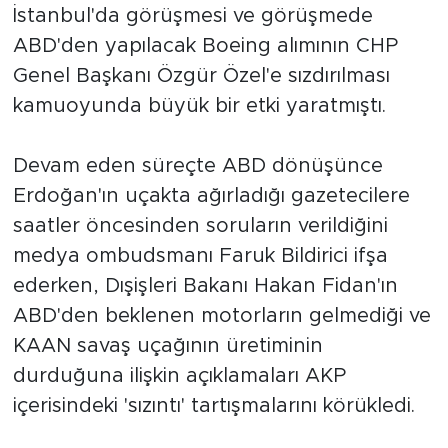
MEDYA KÖŞESİ
İstanbul'da görüşmesi ve görüşmede
ABD'den yapılacak Boeing alımının CHP
FOTO GALERİ
Genel Başkanı Özgür Özel'e sızdırılması
kamuoyunda büyük bir etki yaratmıştı.
VİDEOLAR
ALINTI YAZARLAR
Devam eden süreçte ABD dönüşünce
Erdoğan'ın uçakta ağırladığı gazetecilere
SOSYAL MEDYA
saatler öncesinden soruların verildiğini
medya ombudsmanı Faruk Bildirici ifşa
ederken, Dışişleri Bakanı Hakan Fidan'ın
ABD'den beklenen motorların gelmediği ve
KAAN savaş uçağının üretiminin
durduğuna ilişkin açıklamaları AKP
içerisindeki 'sızıntı' tartışmalarını körükledi.