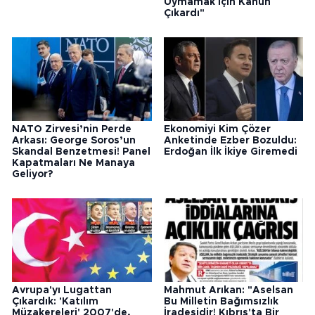
Uymamak İçin Kanun
Çıkardı"
NATO Zirvesi’nin Perde
Ekonomiyi Kim Çözer
Arkası: George Soros’un
Anketinde Ezber Bozuldu:
Skandal Benzetmesi! Panel
Erdoğan İlk İkiye Giremedi
Kapatmaları Ne Manaya
Geliyor?
Avrupa'yı Lugattan
Mahmut Arıkan: "Aselsan
Çıkardık: 'Katılım
Bu Milletin Bağımsızlık
Müzakereleri' 2007'de,
İradesidir! Kıbrıs'ta Bir