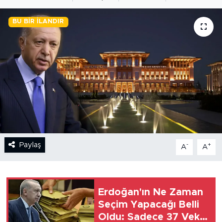
BİLİM-TEKNOLOJİ
BU BIR İLANDIR
RÖPÖRTAJ
ANALİZ
NOSTALJİ
KULİS
YAZARLAR
Paylaş
-
+
A
A
DİNİ
Erdoğan'ın Ne Zaman
POLİTİKA
Seçim Yapacağı Belli
Oldu: Sadece 37 Vekil
EKONOMİ