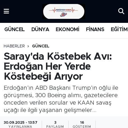
KATEGORİZE EDİLMEMİŞ
Nöbetçi Eczaneler
GÜNCEL
DÜNYA
EKONOMİ
FİNANS
EĞİTİM
EĞİTİM
Hava Durumu
HABERLER
GÜNCEL
MANŞET
İstanbul Namaz Vakitleri
Saray'da Köstebek Avı:
Erdoğan Her Yerde
MEDYA
Trafik Durumu
Köstebeği Arıyor
FİNANS
Süper Lig Puan Durumu ve Fikstür
Erdoğan’ın ABD Başkanı Trump’ın oğlu ile
DÜNYA
Tüm Manşetler
görüşmesi, 300 Boeing alımı, gazetecilere
önceden verilen sorular ve KAAN savaş
GÜNCEL
Son Dakika Haberleri
uçağı ile ilgili yaşanan gelişmeler...
30.09.2025 - 13:57
3
16
KARİKATÜR
Haber Arşivi
YAYINLANMA
PAYLAŞIM
GÖSTERIM