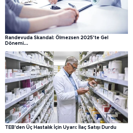
Randevuda Skandal: Ölmezsen 2025’te Gel
Dönemi...
TEB'den Üç Hastalık İçin Uyarı: İlaç Satışı Durdu