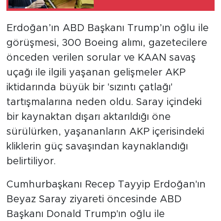
Kaldı
SPOR
Erdoğan’ın ABD Başkanı Trump’ın oğlu ile
görüşmesi, 300 Boeing alımı, gazetecilere
KÜLTÜR SANAT
önceden verilen sorular ve KAAN savaş
uçağı ile ilgili yaşanan gelişmeler AKP
YAŞAM
iktidarında büyük bir 'sızıntı çatlağı'
TARİHTEN GÜNÜMÜZE
tartışmalarına neden oldu. Saray içindeki
bir kaynaktan dışarı aktarıldığı öne
TARİH
sürülürken, yaşananların AKP içerisindeki
kliklerin güç savaşından kaynaklandığı
KADIN
belirtiliyor.
SAĞLIK
Cumhurbaşkanı Recep Tayyip Erdoğan'ın
Beyaz Saray ziyareti öncesinde ABD
SİYASET
Başkanı Donald Trump'ın oğlu ile