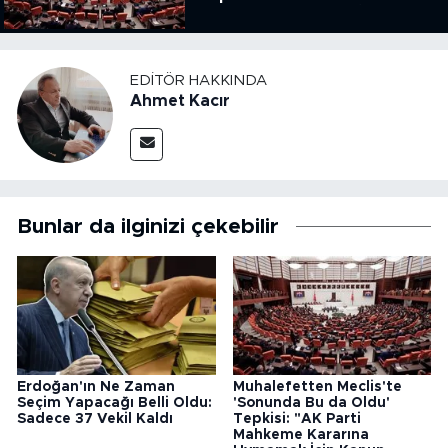
Kararına Uymamak İçin
Kanun Çıkardı"
EDITÖR HAKKINDA
Ahmet Kacır
Bunlar da ilginizi çekebilir
Erdoğan'ın Ne Zaman
Muhalefetten Meclis'te
Seçim Yapacağı Belli Oldu:
'Sonunda Bu da Oldu'
Sadece 37 Vekil Kaldı
Tepkisi: "AK Parti
Mahkeme Kararına