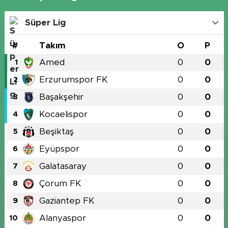
Süper Lig
#
Takım
O
P
Amed
0
0
1
Erzurumspor FK
0
0
2
Başakşehir
0
0
3
Kocaelispor
0
0
4
Beşiktaş
0
0
5
Eyüpspor
0
0
6
Galatasaray
0
0
7
Çorum FK
0
0
8
Gaziantep FK
0
0
9
Alanyaspor
0
0
10