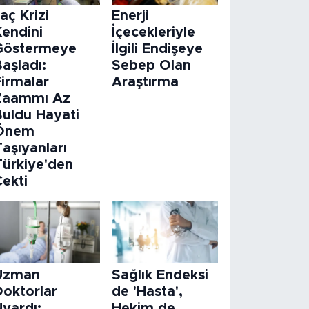
laç Krizi
Enerji
Kendini
İçecekleriyle
Göstermeye
İlgili Endişeye
aşladı:
Sebep Olan
Firmalar
Araştırma
Zaammı Az
Buldu Hayati
Önem
aşıyanları
Türkiye'den
Çekti
Uzman
Sağlık Endeksi
Doktorlar
de 'Hasta',
Uyardı:
Hekim de