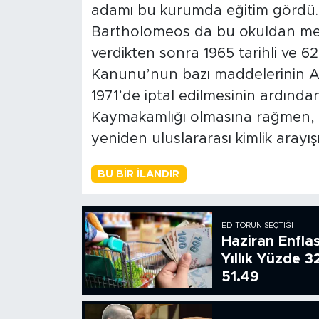
adamı bu kurumda eğitim gördü
Bartholomeos da bu okuldan mezu
verdikten sonra 1965 tarihli ve 6
Kanunu’nun bazı maddelerinin 
1971’de iptal edilmesinin ardınd
Kaymakamlığı olmasına rağmen, 
yeniden uluslararası kimlik arayışı
BU BIR İLANDIR
EDITÖRÜN SEÇTIĞI
Haziran Enfla
Yıllık Yüzde 3
51.49