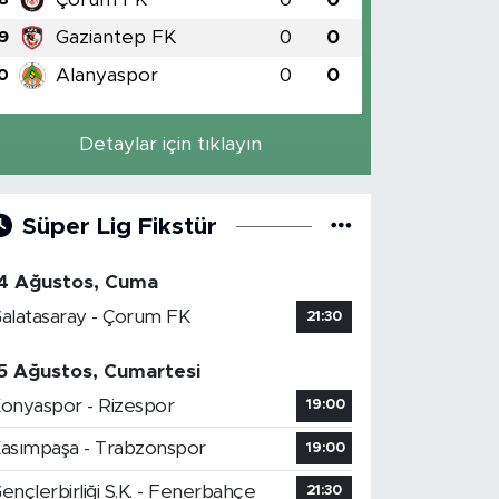
Gaziantep FK
0
0
9
Alanyaspor
0
0
0
Detaylar için tıklayın
Süper Lig Fikstür
4 Ağustos, Cuma
alatasaray - Çorum FK
21:30
5 Ağustos, Cumartesi
onyaspor - Rizespor
19:00
asımpaşa - Trabzonspor
19:00
ençlerbirliği S.K. - Fenerbahçe
21:30