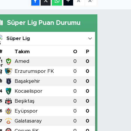
A
A
Süper Lig Puan Durumu
Süper Lig
#
Takım
O
P
Amed
0
0
1
Erzurumspor FK
0
0
2
Başakşehir
0
0
3
Kocaelispor
0
0
4
Beşiktaş
0
0
5
Eyüpspor
0
0
6
Galatasaray
0
0
7
Çorum FK
0
0
8