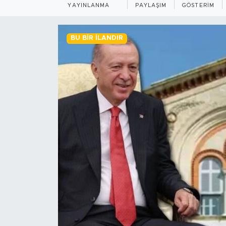
YAYINLANMA
PAYLAŞIM
GÖSTERIM
BİLİM-TEKNOLOJİ
BU BIR İLANDIR
RÖPÖRTAJ
ANALİZ
NOSTALJİ
KULİS
YAZARLAR
DİNİ
POLİTİKA
EKONOMİ