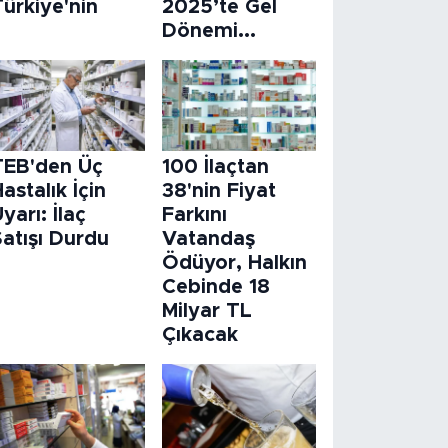
ürkiye'nin
2025’te Gel
Dönemi...
TEB'den Üç
100 İlaçtan
astalık İçin
38'nin Fiyat
yarı: İlaç
Farkını
atışı Durdu
Vatandaş
Ödüyor, Halkın
Cebinde 18
Milyar TL
Çıkacak