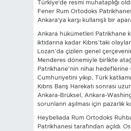
Türkiye'de resmi muhataplığı old
Fener Rum Ortodoks Patrikhanesi,
Ankara'ya karşı kullanışlı bir apa
Ankara hükümetleri Patrikhane
iktidarına kadar Kıbrıs’taki olayla
Lozan’da çizilen genel çerçeveni
Menderes dönemiyle birlikte atağa
Patrikha­ne’nin nihai hedeflerine 
Cumhuriyetini yıkıp, Türk katliamın
Kıbrıs Barış Harekatı sonrası uzu
Ankara-Brüksel, Ankara-Washingto
sorunların aşılması için pazarlık 
Heybeliada Rum Ortodoks Ruhba
Patrikhanesi tarafından açıldı. 