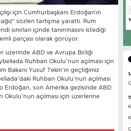
lışı için Cumhurbaşkanı Erdoğan'ın
1
ız" sözleri tartışma yarattı. Rum
i sınırları içinde tanınmasını istediği
emli parçası olarak görüyor.
 üzerinde ABD ve Avrupa Birliği
ybeliada Ruhban Okulu’nun açılması için
tim Bakanı Yusuf Tekin’in geçtiğimiz
1
beliada’daki Ruhban Okulu’nun açılması
G
p Erdoğan, son Amerika gezisinde ABD
Okulu’nun açılması için üzerlerine
1
K
K
G