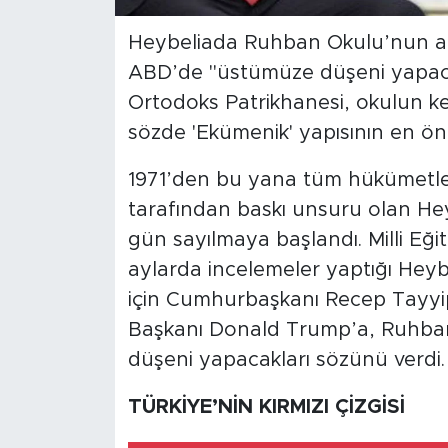
Heybeliada Ruhban Okulu’nun açı
SPOR
ABD’de "üstümüze düşeni yapacağ
KÜLTÜR SANAT
Ortodoks Patrikhanesi, okulun kend
sözde 'Ekümenik' yapısının en ön
YAŞAM
1971’den bu yana tüm hükümetler
TARİHTEN GÜNÜMÜZE
tarafından baskı unsuru olan He
gün sayılmaya başlandı. Milli Eği
TARİH
aylarda incelemeler yaptığı Hey
için Cumhurbaşkanı Recep Tayyi
KADIN
Başkanı Donald Trump’a, Ruhban 
SAĞLIK
düşeni yapacakları sözünü verdi.
SİYASET
TÜRKİYE’NİN KIRMIZI ÇİZGİSİ