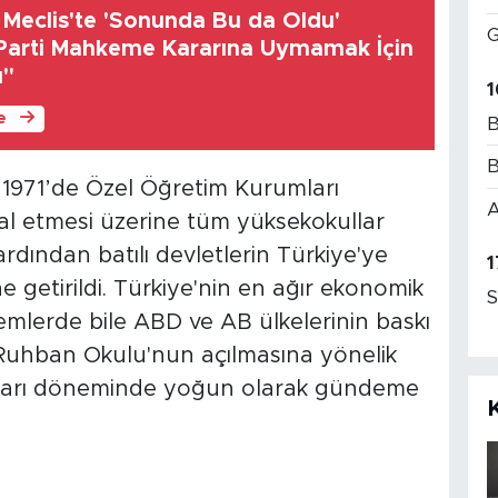
 Meclis'te 'Sonunda Bu da Oldu'
G
 Parti Mahkeme Kararına Uymamak İçin
ı"
1
le
B
B
971’de Özel Öğretim Ku­rumları
A
al etmesi üzerine tüm yüksekokullar
ardından batılı devletlerin Türkiye'ye
1
ne getirildi. Türkiye'nin en ağır ekonomik
S
mlerde bile ABD ve AB ülkelerinin baskı
Ruhban Okulu'nun açılmasına yönelik
darları döneminde yoğun olarak gündeme