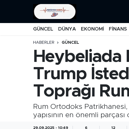
KATEGORİZE EDİLMEMİŞ
Nöbetçi Eczaneler
GÜNCEL
DÜNYA
EKONOMİ
FİNANS
EĞİTİM
Hava Durumu
HABERLER
GÜNCEL
Heybeliada 
MANŞET
İstanbul Namaz Vakitleri
MEDYA
Trafik Durumu
Trump İsted
FİNANS
Süper Lig Puan Durumu ve Fikstür
Toprağı Rum
DÜNYA
Tüm Manşetler
Rum Ortodoks Patrikhanesi, o
GÜNCEL
Son Dakika Haberleri
yapısının en önemli parçası 
KARİKATÜR
Haber Arşivi
29.09.2025 - 10:49
6
12