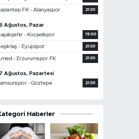
aziantep FK - Alanyaspor
21:30
6 Ağustos, Pazar
aşakşehir - Kocaelispor
19:00
eşiktaş - Eyüpspor
21:30
med - Erzurumspor FK
21:30
7 Ağustos, Pazartesi
amsunspor - Göztepe
21:30
Kategori Haberler