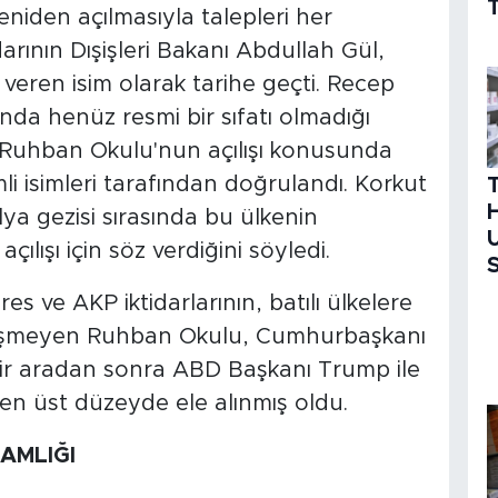
T
iden açılmasıyla talepleri her
arının Dışişleri Bakanı Abdullah Gül,
 veren isim olarak tarihe geçti. Recep
ında henüz resmi bir sıfatı olmadığı
da Ruhban Okulu'nun açılışı konusunda
mli isimleri tarafından doğrulandı. Korkut
H
lya gezisi sırasında bu ülkenin
U
lışı için söz verdiğini söyledi.
S
s ve AKP iktidarlarının, batılı ülkelere
düşmeyen Ruhban Okulu, Cumhurbaşkanı
ir aradan sonra ABD Başkanı Trump ile
n üst düzeyde ele alınmış oldu.
AMLIĞI