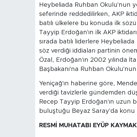
Heybeliada Ruhban Okulu'nun yen
seferinde reddedilirken, AKP iktid
batılı ülkelere bu konuda ilk sözü
Tayyip Erdoğan'ın ilk AKP iktidar
sırada batılı liderlere Heybelia
söz verdiği iddiaları partinin öne
Özal, Erdoğan'ın 2002 yılında İta
Başbakanı'na Ruhban Okulu'nun açı
Yeniçağ'ın haberine göre, Mendere
verdiği tavizlerle gündemden 
Recep Tayyip Erdoğan'ın uzun b
buluştuğu Beyaz Saray'da konu e
RESMİ MUHATABI EYÜP KAYMAK