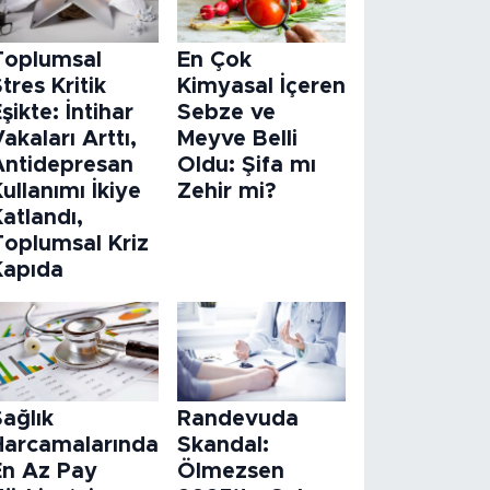
Toplumsal
En Çok
tres Kritik
Kimyasal İçeren
şikte: İntihar
Sebze ve
akaları Arttı,
Meyve Belli
Antidepresan
Oldu: Şifa mı
ullanımı İkiye
Zehir mi?
atlandı,
Toplumsal Kriz
Kapıda
ağlık
Randevuda
Harcamalarında
Skandal:
En Az Pay
Ölmezsen