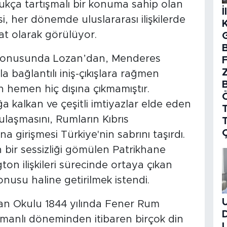
ukça tartışmalı bir konuma sahip olan
İ
 her dönemde uluslararası ilişkilerde
rat olarak görülüyor.
B
 konusunda Lozan’dan, Menderes
rla bağlantılı iniş-çıkışlara rağmen
n hemen hiç dışına çıkmamıştır.
 kalkan ve çeşitli imtiyazlar elde eden
T
ulaşmasını, Rumların Kıbrıs
a girişmesi Türkiye'nin sabrını taşırdı.
n bir sessizliği gömülen Patrikhane
n ilişkileri sürecinde ortaya çıkan
konusu haline getirilmek istendi.
n Okulu 1844 yılında Fener Rum
Osmanlı döneminden itibaren birçok din