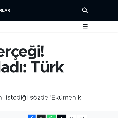
RLAR
rçeği!
adı: Türk
ı istediği sözde 'Ekümenik'
-
+