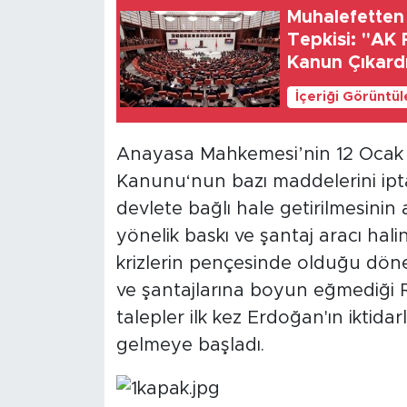
MEDYA KÖŞESİ
Muhalefetten
Tepkisi: "AK
FOTO GALERİ
Kanun Çıkard
İçeriği Görüntü
VİDEOLAR
ALINTI YAZARLAR
Anayasa Mahkemesi’nin 12 Ocak 1
Kanunu‘nun bazı maddelerini ipt
SOSYAL MEDYA
devlete bağlı hale getirilmesinin 
yönelik baskı ve şantaj aracı hali
krizlerin pençesinde olduğu döne
ve şantajlarına boyun eğmediği 
talepler ilk kez Erdoğan'ın ikti
gelmeye başladı.