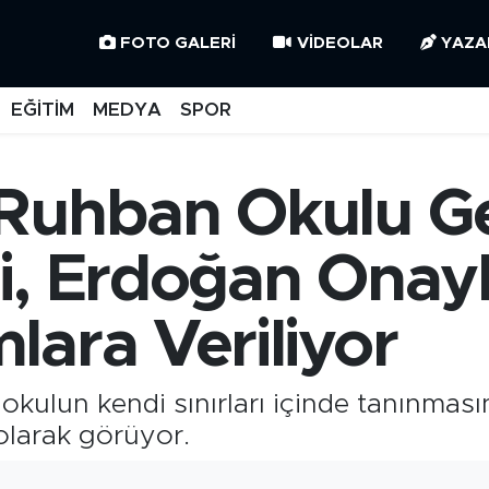
FOTO GALERI
VIDEOLAR
YAZA
EĞİTİM
MEDYA
SPOR
Ruhban Okulu Ge
i, Erdoğan Onayl
lara Veriliyor
kulun kendi sınırları içinde tanınmasın
olarak görüyor.