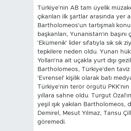
Türkiye'nin AB tam üyelik müzake
çıkarılan ilk şartlar arasında ye
Bartholomeos'un tartışmalı kon
başkanları, Yunanistan'ın başını 
'Ekümenik' lider sıfatıyla sık sık
tepkilere neden oldu. Yunan hük
Yolları'na ait uçakla yurt dışı g
Bartholomeos, Türkiye'den taviz 
'Evrensel' kişilik olarak batı med
Türkiye'nin terör örgütü PKK'nın 
yıllara sahne oldu. Turgut Özal'
yeşil ışık yakılan Bartholomeos,
Demirel, Mesut Yılmaz, Tansu Çill
göremedi.