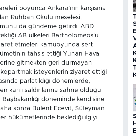
releri boyunca Ankara'nın karşısına
r alan Ruhban Okulu meselesi,
S
umunu da gündeme getirdi. ABD
E
çektiği AB ülkeleri Bartholomeos'u
V
 ziyaret etmeleri kamuoyunda sert
K
ümetinin tahsis ettiği Yunan Hava
K
ezilerine gitmekten geri durmayan
kopartmak isteyenlerin ziyaret ettiği
yasında parlatıldığı dönemlerde,
en kanlı saldırılarına sahne olduğu
ın Başbakanlığı döneminde kendisine
 daha sonra Bülent Ecevit, Süleyman
S
er hükümetlerinde beklediği ilgiyi