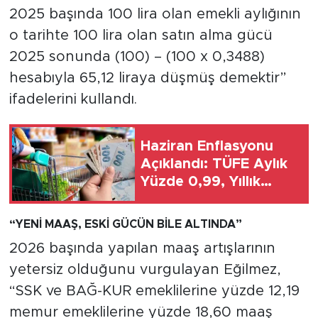
2025 başında 100 lira olan emekli aylığının
o tarihte 100 lira olan satın alma gücü
2025 sonunda (100) – (100 x 0,3488)
hesabıyla 65,12 liraya düşmüş demektir”
ifadelerini kullandı.
Haziran Enflasyonu
Açıklandı: TÜFE Aylık
Yüzde 0,99, Yıllık
Yüzde 32,11 Arttı,
ENSAG: Tüfe 1.94 Yıllık
“YENİ MAAŞ, ESKİ GÜCÜN BİLE ALTINDA”
Yüzde 51.49
2026 başında yapılan maaş artışlarının
yetersiz olduğunu vurgulayan Eğilmez,
“SSK ve BAĞ-KUR emeklilerine yüzde 12,19
memur emeklilerine yüzde 18,60 maaş