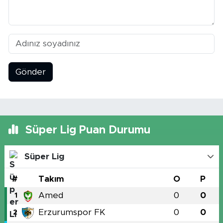
Gönder
Süper Lig Puan Durumu
Süper Lig
#
Takım
O
P
Amed
0
0
1
Erzurumspor FK
0
0
2