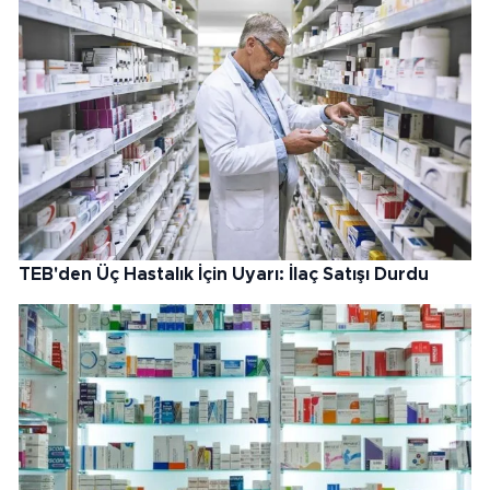
TEB'den Üç Hastalık İçin Uyarı: İlaç Satışı Durdu