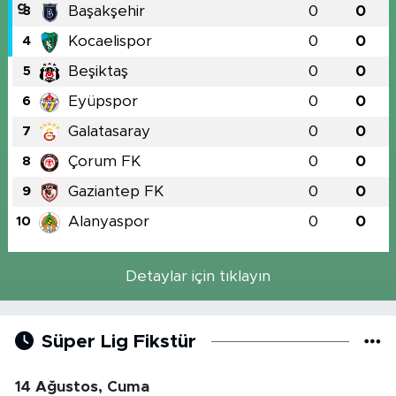
Başakşehir
0
0
3
Kocaelispor
0
0
4
Beşiktaş
0
0
5
Eyüpspor
0
0
6
Galatasaray
0
0
7
Çorum FK
0
0
8
Gaziantep FK
0
0
9
Alanyaspor
0
0
10
Detaylar için tıklayın
Süper Lig Fikstür
14 Ağustos, Cuma