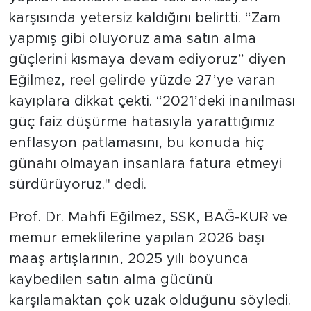
karşısında yetersiz kaldığını belirtti. “Zam
SPOR
yapmış gibi oluyoruz ama satın alma
güçlerini kısmaya devam ediyoruz” diyen
KÜLTÜR SANAT
Eğilmez, reel gelirde yüzde 27’ye varan
kayıplara dikkat çekti. “2021’deki inanılması
YAŞAM
güç faiz düşürme hatasıyla yarattığımız
TARİHTEN GÜNÜMÜZE
enflasyon patlamasını, bu konuda hiç
günahı olmayan insanlara fatura etmeyi
TARİH
sürdürüyoruz." dedi.
KADIN
Prof. Dr. Mahfi Eğilmez, SSK, BAĞ-KUR ve
memur emeklilerine yapılan 2026 başı
SAĞLIK
maaş artışlarının, 2025 yılı boyunca
kaybedilen satın alma gücünü
SİYASET
karşılamaktan çok uzak olduğunu söyledi.