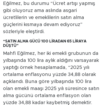
MEDYA KÖŞESİ
Eğilmez, bu durumu “Ücret artışı yapmış
gibi oluyoruz ama aslında asgari
FOTO GALERİ
ücretlilerin ve emeklilerin satın alma
güçlerini kısmaya devam ediyoruz”
VİDEOLAR
sözleriyle eleştirdi.
ALINTI YAZARLAR
“SATIN ALMA GÜCÜ 100 LİRADAN 65 LİRAYA
DÜŞTÜ”
SOSYAL MEDYA
Mahfi Eğilmez, her iki emekli grubunun da
yılbaşında 100 lira aylık aldığını varsayarak
yaptığı örnek hesaplamada, “2025 yılı
ortalama enflasyonu yüzde 34,88 olarak
açıklandı. Buna göre yılbaşında 100 lira
olan emekli maaşı 2025 yılı süresince satın
alma gücünü ortalama enflasyon olan
yüzde 34,88 kadar kaybetmiş demektir.