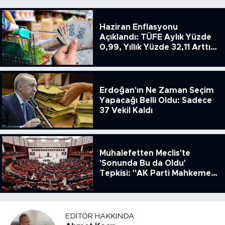
Haziran Enflasyonu
Açıklandı: TÜFE Aylık Yüzde
0,99, Yıllık Yüzde 32,11 Arttı,
ENSAG: Tüfe 1.94 Yıllık Yüzde
51.49
Erdoğan'ın Ne Zaman Seçim
Yapacağı Belli Oldu: Sadece
37 Vekil Kaldı
Muhalefetten Meclis'te
'Sonunda Bu da Oldu'
Tepkisi: "AK Parti Mahkeme
Kararına Uymamak İçin
Kanun Çıkardı"
EDITÖR HAKKINDA