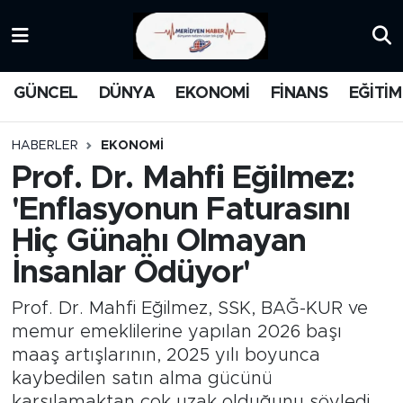
KATEGORİZE EDİLMEMİŞ
Nöbetçi Eczaneler
GÜNCEL
DÜNYA
EKONOMİ
FİNANS
EĞİTİM
EĞİTİM
Hava Durumu
HABERLER
EKONOMİ
MANŞET
İstanbul Namaz Vakitleri
Prof. Dr. Mahfi Eğilmez:
'Enflasyonun Faturasını
MEDYA
Trafik Durumu
Hiç Günahı Olmayan
FİNANS
Süper Lig Puan Durumu ve Fikstür
İnsanlar Ödüyor'
DÜNYA
Tüm Manşetler
Prof. Dr. Mahfi Eğilmez, SSK, BAĞ-KUR ve
memur emeklilerine yapılan 2026 başı
GÜNCEL
Son Dakika Haberleri
maaş artışlarının, 2025 yılı boyunca
kaybedilen satın alma gücünü
KARİKATÜR
Haber Arşivi
karşılamaktan çok uzak olduğunu söyledi.