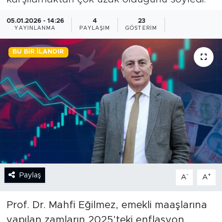
BİLİM-TEKNOLOJİ
05.01.2026 - 14:26
4
23
YAYINLANMA
PAYLAŞIM
GÖSTERIM
RÖPÖRTAJ
BU BIR İLANDIR
ANALİZ
NOSTALJİ
KULİS
YAZARLAR
DİNİ
Paylaş
-
+
A
A
POLİTİKA
Prof. Dr. Mahfi Eğilmez, emekli maaşlarına
yapılan zamların 2025’teki enflasyon
EKONOMİ