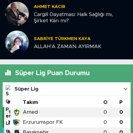
AHMET KACIR
Cargill Dayatması: Halk Sağlığı mı,
Şirket Kârı mı?
SABRIYE TÜRKMEN KAYA
ALLAH’A ZAMAN AYIRMAK
Süper Lig Puan Durumu
Süper Lig
#
Takım
O
P
Amed
0
0
1
Erzurumspor FK
0
0
2
Başakşehir
0
0
3