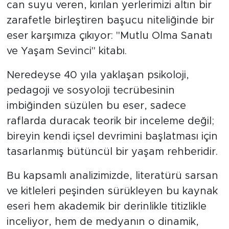
can suyu veren, kırılan yerlerimizi altın bir
zarafetle birleştiren başucu niteliğinde bir
SPOR
eser karşımıza çıkıyor: "Mutlu Olma Sanatı
KÜLTÜR SANAT
ve Yaşam Sevinci" kitabı.
Neredeyse 40 yıla yaklaşan psikoloji,
YAŞAM
pedagoji ve sosyoloji tecrübesinin
TARİHTEN GÜNÜMÜZE
imbiğinden süzülen bu eser, sadece
raflarda duracak teorik bir inceleme değil;
TARİH
bireyin kendi içsel devrimini başlatması için
tasarlanmış bütüncül bir yaşam rehberidir.
KADIN
Bu kapsamlı analizimizde, literatürü sarsan
SAĞLIK
ve kitleleri peşinden sürükleyen bu kaynak
eseri hem akademik bir derinlikle titizlikle
SİYASET
inceliyor, hem de medyanın o dinamik,