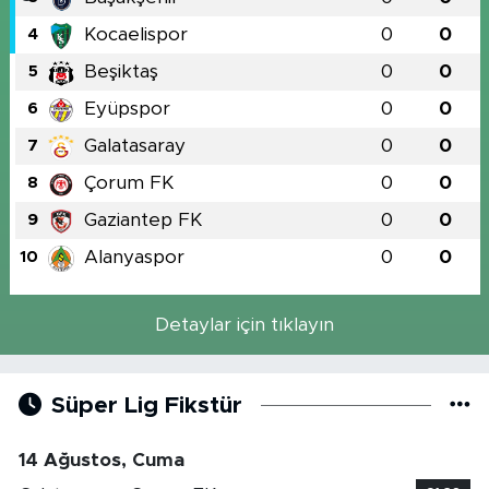
Kocaelispor
0
0
4
Beşiktaş
0
0
5
Eyüpspor
0
0
6
Galatasaray
0
0
7
Çorum FK
0
0
8
Gaziantep FK
0
0
9
Alanyaspor
0
0
10
Detaylar için tıklayın
Süper Lig Fikstür
14 Ağustos, Cuma