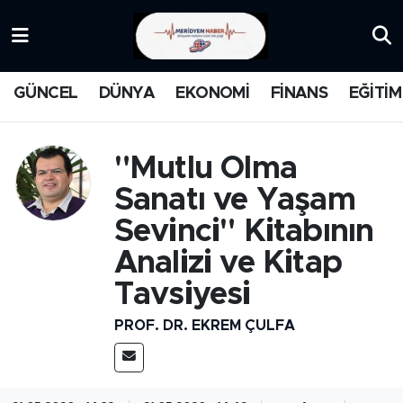
KATEGORİZE EDİLMEMİŞ
Nöbetçi Eczaneler
GÜNCEL
DÜNYA
EKONOMİ
FİNANS
EĞİTİM
EĞİTİM
Hava Durumu
MANŞET
İstanbul Namaz Vakitleri
"Mutlu Olma
Sanatı ve Yaşam
MEDYA
Trafik Durumu
Sevinci" Kitabının
FİNANS
Süper Lig Puan Durumu ve Fikstür
Analizi ve Kitap
Tavsiyesi
DÜNYA
Tüm Manşetler
PROF. DR. EKREM ÇULFA
GÜNCEL
Son Dakika Haberleri
KARİKATÜR
Haber Arşivi