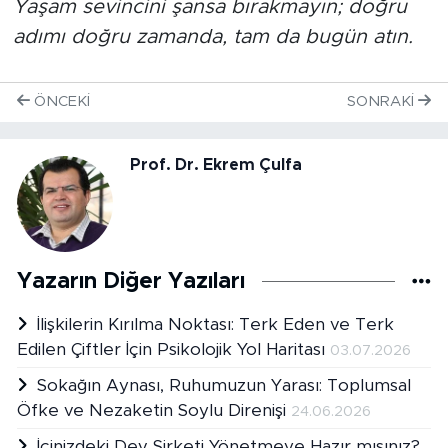
Yaşam sevincini şansa bırakmayın; doğru
adımı doğru zamanda, tam da bugün atın.
ÖNCEKI
SONRAKI
Prof. Dr. Ekrem Çulfa
Yazarın Diğer Yazıları
İlişkilerin Kırılma Noktası: Terk Eden ve Terk
Edilen Çiftler İçin Psikolojik Yol Haritası
03.07.2026
Sokağın Aynası, Ruhumuzun Yarası: Toplumsal
Öfke ve Nezaketin Soylu Direnişi
24.06.2026
İçinizdeki Dev Şirketi Yönetmeye Hazır mısınız?