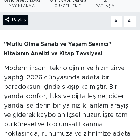
21.05.2026 - 14:39
21.05.2026 - 14:42
4
YAYINLANMA
GÜNCELLEME
PAYLAŞIM
BİLİM-TEKNOLOJİ
Paylaş
-
+
A
A
RÖPÖRTAJ
ANALİZ
"Mutlu Olma Sanatı ve Yaşam Sevinci"
Kitabının Analizi ve Kitap Tavsiyesi
NOSTALJİ
Modern insan, teknolojinin ve hızın zirve
KULİS
yaptığı 2026 dünyasında adeta bir
paradoksun içinde sıkışıp kalmıştır. Bir
YAZARLAR
yanda konfor, lüks ve dijitalleşme; diğer
yanda ise derin bir yalnızlık, anlam arayışı
DİNİ
ve giderek kaybolan içsel huzur. İşte tam
POLİTİKA
bu küresel ve toplumsal tıkanma
noktasında, ruhumuza ve zihnimize adeta
EKONOMİ