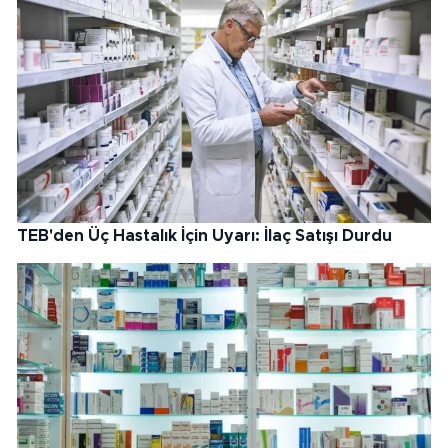
TEB'den Üç Hastalık İçin Uyarı: İlaç Satışı Durdu