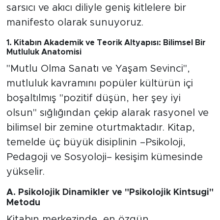
MEDYA KÖŞESİ
sarsıcı ve akıcı diliyle geniş kitlelere bir
manifesto olarak sunuyoruz.
FOTO GALERİ
1. Kitabın Akademik ve Teorik Altyapısı: Bilimsel Bir
Mutluluk Anatomisi
VİDEOLAR
"Mutlu Olma Sanatı ve Yaşam Sevinci",
ALINTI YAZARLAR
mutluluk kavramını popüler kültürün içi
boşaltılmış "pozitif düşün, her şey iyi
SOSYAL MEDYA
olsun" sığlığından çekip alarak rasyonel ve
bilimsel bir zemine oturtmaktadır. Kitap,
temelde üç büyük disiplinin –Psikoloji,
Pedagoji ve Sosyoloji– kesişim kümesinde
yükselir.
A. Psikolojik Dinamikler ve "Psikolojik Kintsugi"
Metodu
Kitabın merkezinde, en özgün