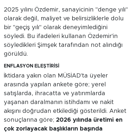
MEDYA KÖŞESİ
2025 yılını Özdemir, sanayicinin "denge yılı"
FOTO GALERİ
olarak değil, maliyet ve belirsizliklerle dolu
bir "geçiş yılı" olarak deneyimlediğini
VİDEOLAR
söyledi. Bu ifadeleri kullanan Özdemir'in
söyledikleri Şimşek tarafından not alındığı
ALINTI YAZARLAR
görüldü.
SOSYAL MEDYA
ENFLASYON ELEŞTİRİSİ
İktidara yakın olan MÜSİAD'ta üyeler
arasında yapılan ankete göre; yerel
satışlarda, ihracatta ve yatırımlarda
yaşanan daralmanın istihdamı ve nakit
akışını doğrudan etkilediği gösterildi. Anket
sonuçlarına göre;
2026 yılında üretimi en
çok zorlayacak başlıkların başında