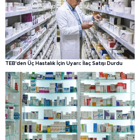
TEB'den Üç Hastalık İçin Uyarı: İlaç Satışı Durdu