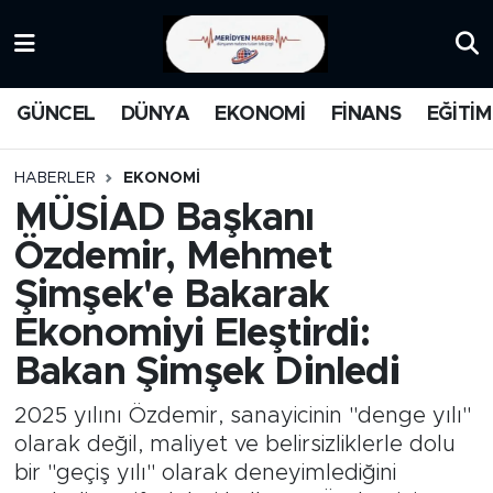
KATEGORİZE EDİLMEMİŞ
Nöbetçi Eczaneler
GÜNCEL
DÜNYA
EKONOMİ
FİNANS
EĞİTİM
EĞİTİM
Hava Durumu
HABERLER
EKONOMİ
MANŞET
İstanbul Namaz Vakitleri
MÜSİAD Başkanı
Özdemir, Mehmet
MEDYA
Trafik Durumu
Şimşek'e Bakarak
FİNANS
Süper Lig Puan Durumu ve Fikstür
Ekonomiyi Eleştirdi:
Bakan Şimşek Dinledi
DÜNYA
Tüm Manşetler
2025 yılını Özdemir, sanayicinin "denge yılı"
GÜNCEL
Son Dakika Haberleri
olarak değil, maliyet ve belirsizliklerle dolu
bir "geçiş yılı" olarak deneyimlediğini
KARİKATÜR
Haber Arşivi