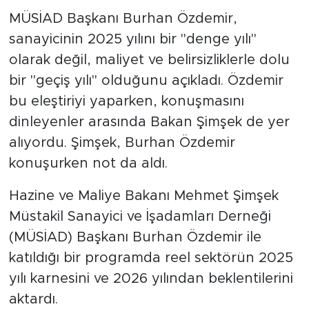
MÜSİAD Başkanı Burhan Özdemir,
SPOR
sanayicinin 2025 yılını bir "denge yılı"
olarak değil, maliyet ve belirsizliklerle dolu
KÜLTÜR SANAT
bir "geçiş yılı" olduğunu açıkladı. Özdemir
bu eleştiriyi yaparken, konuşmasını
YAŞAM
dinleyenler arasında Bakan Şimşek de yer
TARİHTEN GÜNÜMÜZE
alıyordu. Şimşek, Burhan Özdemir
konuşurken not da aldı.
TARİH
Hazine ve Maliye Bakanı Mehmet Şimşek
KADIN
Müstakil Sanayici ve İşadamları Derneği
(MÜSİAD) Başkanı Burhan Özdemir ile
SAĞLIK
katıldığı bir programda reel sektörün 2025
yılı karnesini ve 2026 yılından beklentilerini
SİYASET
aktardı.