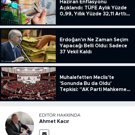
Haziran Enflasyonu
Açıklandı: TÜFE Aylık Yüzde
0,99, Yıllık Yüzde 32,11 Arttı,
ENSAG: Tüfe 1.94 Yıllık Yüzde
51.49
Erdoğan'ın Ne Zaman Seçim
Yapacağı Belli Oldu: Sadece
37 Vekil Kaldı
Muhalefetten Meclis'te
'Sonunda Bu da Oldu'
Tepkisi: "AK Parti Mahkeme
Kararına Uymamak İçin
Kanun Çıkardı"
EDITÖR HAKKINDA
Ahmet Kacır