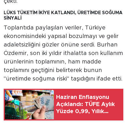
çekti.
LÜKS TÜKETİM İKİYE KATLANDI, ÜRETİMDE SOĞUMA
SİNYALİ
Toplantıda paylaşılan veriler, Türkiye
ekonomisindeki yapısal bozulmayı ve gelir
adaletsizliğini gözler önüne serdi. Burhan
Özdemir, son iki yıldır ithalatta son kullanım
ürünlerinin toplamının, ham madde
toplamını geçtiğini belirterek bunun
"üretimde soğuma riski" taşıdığını ifade etti.
Haziran Enflasyonu
Açıklandı: TÜFE Aylık
Yüzde 0,99, Yıllık
Yüzde 32,11 Arttı,
ENSAG: Tüfe 1.94 Yıllık