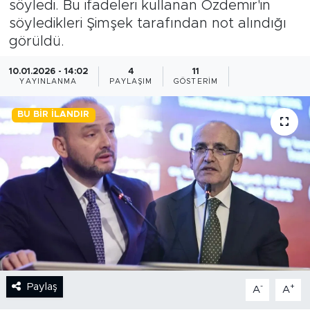
söyledi. Bu ifadeleri kullanan Özdemir'in
söyledikleri Şimşek tarafından not alındığı
BİLİM-TEKNOLOJİ
görüldü.
RÖPÖRTAJ
10.01.2026 - 14:02
4
11
YAYINLANMA
PAYLAŞIM
GÖSTERIM
ANALİZ
BU BIR İLANDIR
NOSTALJİ
KULİS
YAZARLAR
DİNİ
POLİTİKA
Paylaş
-
+
A
A
EKONOMİ