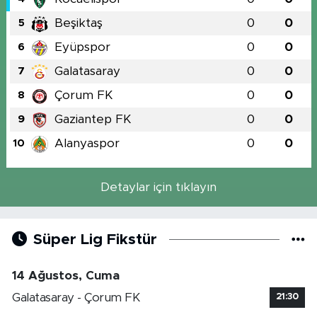
Beşiktaş
0
0
5
Eyüpspor
0
0
6
Galatasaray
0
0
7
Çorum FK
0
0
8
Gaziantep FK
0
0
9
Alanyaspor
0
0
10
Detaylar için tıklayın
Süper Lig Fikstür
14 Ağustos, Cuma
Galatasaray - Çorum FK
21:30