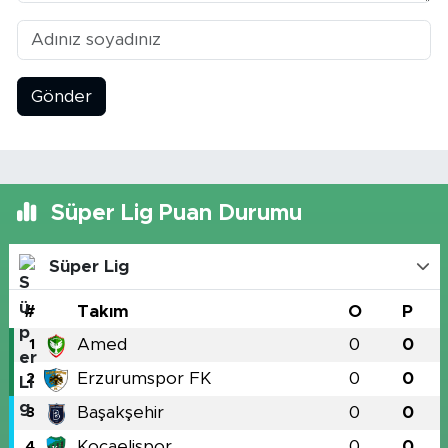
Gönder
Süper Lig Puan Durumu
Süper Lig
#
Takım
O
P
Amed
0
0
1
Erzurumspor FK
0
0
2
Başakşehir
0
0
3
Kocaelispor
0
0
4