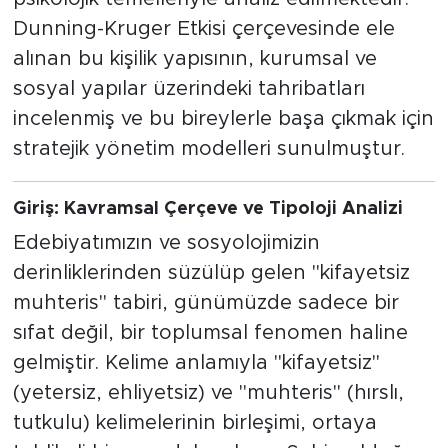
Dunning-Kruger Etkisi çerçevesinde ele
SPOR
alınan bu kişilik yapısının, kurumsal ve
sosyal yapılar üzerindeki tahribatları
KÜLTÜR SANAT
incelenmiş ve bu bireylerle başa çıkmak için
stratejik yönetim modelleri sunulmuştur.
YAŞAM
TARİHTEN GÜNÜMÜZE
Giriş: Kavramsal Çerçeve ve Tipoloji Analizi
Edebiyatımızın ve sosyolojimizin
TARİH
derinliklerinden süzülüp gelen "kifayetsiz
KADIN
muhteris" tabiri, günümüzde sadece bir
sıfat değil, bir toplumsal fenomen haline
SAĞLIK
gelmiştir. Kelime anlamıyla "kifayetsiz"
(yetersiz, ehliyetsiz) ve "muhteris" (hırslı,
SİYASET
tutkulu) kelimelerinin birleşimi, ortaya