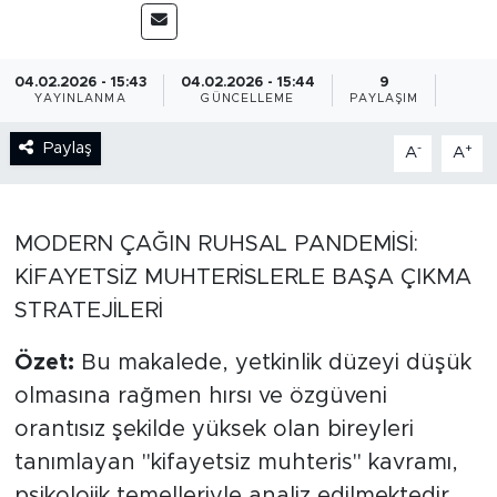
BİLİM-TEKNOLOJİ
04.02.2026 - 15:43
04.02.2026 - 15:44
9
RÖPÖRTAJ
YAYINLANMA
GÜNCELLEME
PAYLAŞIM
Paylaş
-
+
ANALİZ
A
A
NOSTALJİ
MODERN ÇAĞIN RUHSAL PANDEMİSİ:
KULİS
KİFAYETSİZ MUHTERİSLERLE BAŞA ÇIKMA
STRATEJİLERİ
YAZARLAR
Özet:
Bu makalede, yetkinlik düzeyi düşük
DİNİ
olmasına rağmen hırsı ve özgüveni
orantısız şekilde yüksek olan bireyleri
POLİTİKA
tanımlayan "kifayetsiz muhteris" kavramı,
EKONOMİ
psikolojik temelleriyle analiz edilmektedir.