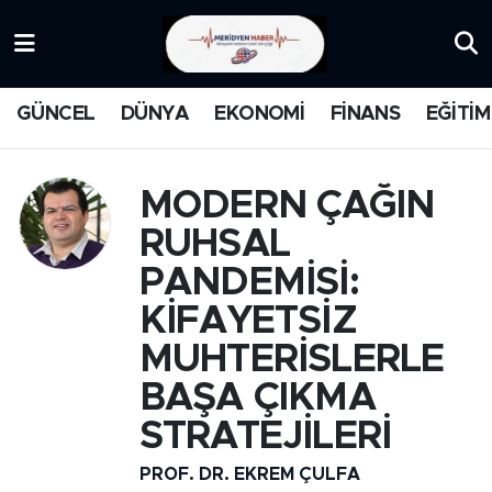
KATEGORİZE EDİLMEMİŞ
Nöbetçi Eczaneler
GÜNCEL
DÜNYA
EKONOMİ
FİNANS
EĞİTİM
EĞİTİM
Hava Durumu
MANŞET
İstanbul Namaz Vakitleri
MODERN ÇAĞIN
RUHSAL
MEDYA
Trafik Durumu
PANDEMİSİ:
FİNANS
Süper Lig Puan Durumu ve Fikstür
KİFAYETSİZ
MUHTERİSLERLE
DÜNYA
Tüm Manşetler
BAŞA ÇIKMA
GÜNCEL
Son Dakika Haberleri
STRATEJİLERİ
KARİKATÜR
Haber Arşivi
PROF. DR. EKREM ÇULFA