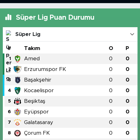
Süper Lig Puan Durumu
Süper Lig
#
Takım
O
P
Amed
0
0
1
Erzurumspor FK
0
0
2
Başakşehir
0
0
3
Kocaelispor
0
0
4
Beşiktaş
0
0
5
Eyüpspor
0
0
6
Galatasaray
0
0
7
Çorum FK
0
0
8