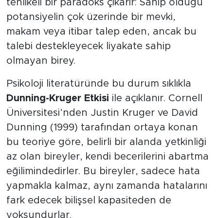
tehlikeli bir paradoks çıkarır: Sahip olduğu
MEDYA KÖŞESİ
potansiyelin çok üzerinde bir mevki,
FOTO GALERİ
makam veya itibar talep eden, ancak bu
talebi destekleyecek liyakate sahip
VİDEOLAR
olmayan birey.
ALINTI YAZARLAR
Psikoloji literatüründe bu durum sıklıkla
Dunning-Kruger Etkisi
ile açıklanır. Cornell
SOSYAL MEDYA
Üniversitesi’nden Justin Kruger ve David
Dunning (1999) tarafından ortaya konan
bu teoriye göre, belirli bir alanda yetkinliği
az olan bireyler, kendi becerilerini abartma
eğilimindedirler. Bu bireyler, sadece hata
yapmakla kalmaz, aynı zamanda hatalarını
fark edecek bilişsel kapasiteden de
yoksundurlar.