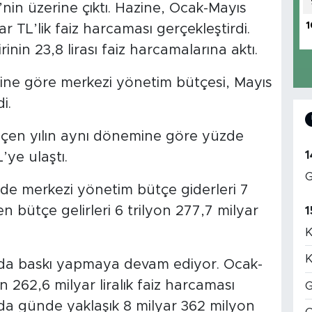
L’nin üzerine çıktı. Hazine, Ocak-Mayıs
1
TL’lik faiz harcaması gerçekleştirdi.
inin 23,8 lirası faiz harcamalarına aktı.
erine göre merkezi yönetim bütçesi, Mayıs
i.
geçen yılın aynı dönemine göre yüzde
1
’ye ulaştı.
G
de merkezi yönetim bütçe giderleri 7
en bütçe gelirleri 6 trilyon 277,7 milyar
1
K
K
a da baskı yapmaya devam ediyor. Ocak-
 262,6 milyar liralık faiz harcaması
G
yda günde yaklaşık 8 milyar 362 milyon