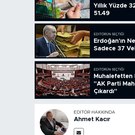
Yıllık Yüzde 3
51.49
EDITÖRÜN SEÇTIĞI
Erdoğan'ın Ne
Sadece 37 Vek
EDITÖRÜN SEÇTIĞI
Muhalefetten 
"AK Parti Ma
Çıkardı"
EDITÖR HAKKINDA
Ahmet Kacır