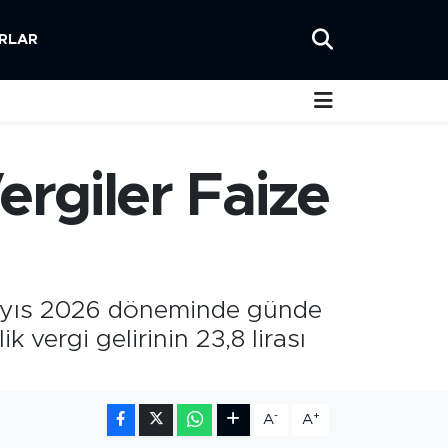
RLAR
Vergiler Faize
k-Mayıs 2026 döneminde günde
k vergi gelirinin 23,8 lirası
-
+
A
A