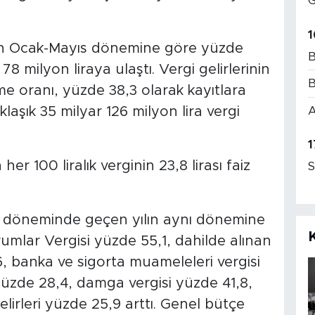
G
1
yılın Ocak-Mayıs dönemine göre yüzde
B
78 milyon liraya ulaştı. Vergi gelirlerinin
B
 oranı, yüzde 38,3 olarak kayıtlara
A
aşık 35 milyar 126 milyon lira vergi
1
 100 liralık verginin 23,8 lirası faiz
S
yıs döneminde geçen yılın aynı dönemine
rumlar Vergisi yüzde 55,1, dahilde alınan
 banka ve sigorta muameleleri vergisi
üzde 28,4, damga vergisi yüzde 41,8,
lirleri yüzde 25,9 arttı. Genel bütçe