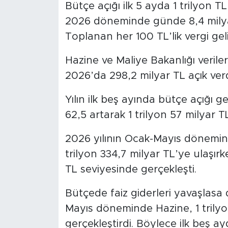
Bütçe açığı ilk 5 ayda 1 trilyon T
2026 döneminde günde 8,4 milyar 
SPOR
Toplanan her 100 TL’lik vergi gelir
KÜLTÜR SANAT
Hazine ve Maliye Bakanlığı veril
2026’da 298,2 milyar TL açık verd
YAŞAM
Yılın ilk beş ayında bütçe açığı 
TARİHTEN GÜNÜMÜZE
62,5 artarak 1 trilyon 57 milyar TL
TARİH
2026 yılının Ocak-Mayıs dönemin
KADIN
trilyon 334,7 milyar TL’ye ulaşırk
TL seviyesinde gerçekleşti.
SAĞLIK
Bütçede faiz giderleri yavaşlas
SİYASET
Mayıs döneminde Hazine, 1 trilyon
gerçekleştirdi. Böylece ilk beş a