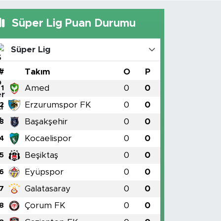
Süper Lig Puan Durumu
Süper Lig
#
Takım
O
P
Amed
0
0
1
Erzurumspor FK
0
0
2
Başakşehir
0
0
3
Kocaelispor
0
0
4
Beşiktaş
0
0
5
Eyüpspor
0
0
6
Galatasaray
0
0
7
Çorum FK
0
0
8