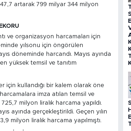
e 47,7 artarak 799 milyar 344 milyon
S
E
REKORU
V
ı ve organizasyon harcamaları için
K
leminde yılsonu için öngörülen
K
ayıs döneminde harcandı. Mayıs ayında
 en yüksek temsil ve tanıtım
er için kullandığı bir kalem olarak öne
harcamalara imza atılan temsil ve
725,7 milyon liralık harcama yapıldı.
S
ıs ayında gerçekleştirildi. Geçen yılın
 milyon liralık harcama yapılmıştı.
T