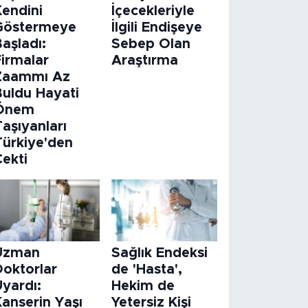
Kendini
İçecekleriyle
Göstermeye
İlgili Endişeye
aşladı:
Sebep Olan
Firmalar
Araştırma
Zaammı Az
Buldu Hayati
Önem
aşıyanları
Türkiye'den
Çekti
Uzman
Sağlık Endeksi
Doktorlar
de 'Hasta',
Uyardı:
Hekim de
Kanserin Yaşı
Yetersiz Kişi