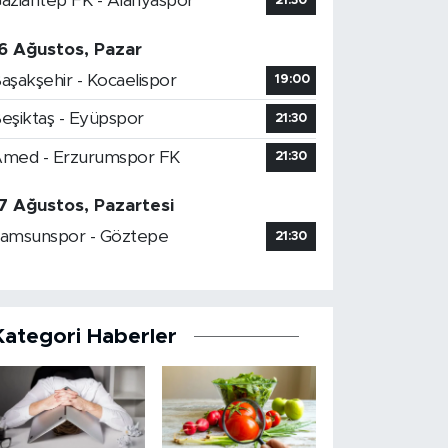
aziantep FK - Alanyaspor
21:30
6 Ağustos, Pazar
aşakşehir - Kocaelispor
19:00
eşiktaş - Eyüpspor
21:30
med - Erzurumspor FK
21:30
7 Ağustos, Pazartesi
amsunspor - Göztepe
21:30
Kategori Haberler