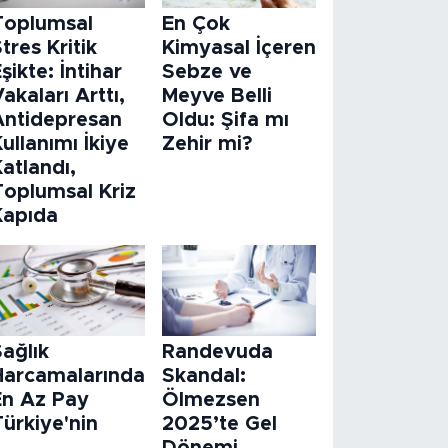
Toplumsal
En Çok
tres Kritik
Kimyasal İçeren
şikte: İntihar
Sebze ve
akaları Arttı,
Meyve Belli
Antidepresan
Oldu: Şifa mı
ullanımı İkiye
Zehir mi?
atlandı,
Toplumsal Kriz
Kapıda
ağlık
Randevuda
Harcamalarında
Skandal:
En Az Pay
Ölmezsen
ürkiye'nin
2025’te Gel