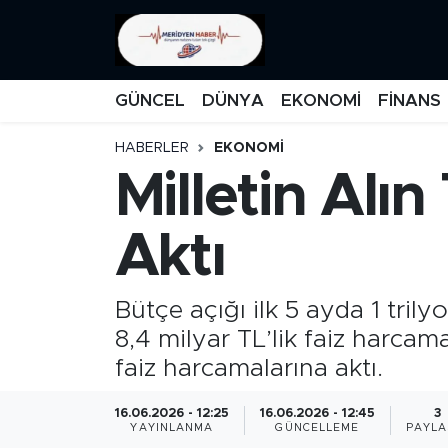
KATEGORİZE EDİLMEMİŞ
Nöbetçi Eczaneler
GÜNCEL
DÜNYA
EKONOMİ
FİNANS
EĞİTİM
Hava Durumu
HABERLER
EKONOMİ
Milletin Alın
MANŞET
İstanbul Namaz Vakitleri
MEDYA
Trafik Durumu
Aktı
FİNANS
Süper Lig Puan Durumu ve Fikstür
Bütçe açığı ilk 5 ayda 1 tri
DÜNYA
Tüm Manşetler
8,4 milyar TL’lik faiz harcama
faiz harcamalarına aktı.
GÜNCEL
Son Dakika Haberleri
16.06.2026 - 12:25
16.06.2026 - 12:45
3
YAYINLANMA
GÜNCELLEME
PAYLA
KARİKATÜR
Haber Arşivi