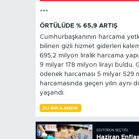
***
ÖRTÜLÜDE % 65,9 ARTIŞ
Cumhurbaşkanının harcama yetki
bilinen gizli hizmet giderleri ka
695,2 milyon liralık harcama ya
9 milyar 178 milyon lirayı buldu.
ödenek harcaması 5 milyar 529 m
harcamasında geçen yılın aynı d
yaşandı.
BU BIR İLANDIR
EDITÖRÜN SEÇTIĞI
Haziran Enfla