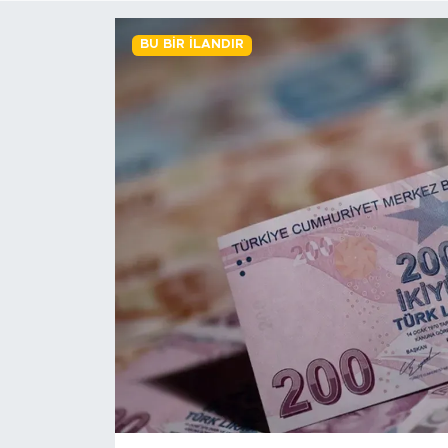
BİLİM-TEKNOLOJİ
BU BIR İLANDIR
RÖPÖRTAJ
ANALİZ
NOSTALJİ
KULİS
YAZARLAR
DİNİ
POLİTİKA
EKONOMİ