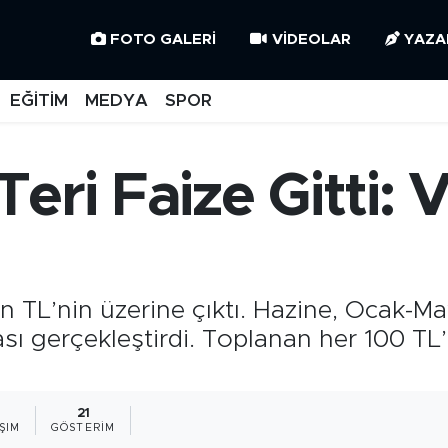
FOTO GALERI
VIDEOLAR
YAZA
EĞİTİM
MEDYA
SPOR
 Teri Faize Gitti: 
lyon TL’nin üzerine çıktı. Hazine, Oca
sı gerçekleştirdi. Toplanan her 100 TL’li
21
ŞIM
GÖSTERIM