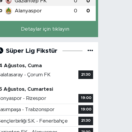
Gaziantep FK
0
0
9
Alanyaspor
0
0
0
Detaylar için tıklayın
Süper Lig Fikstür
4 Ağustos, Cuma
alatasaray - Çorum FK
21:30
5 Ağustos, Cumartesi
onyaspor - Rizespor
19:00
asımpaşa - Trabzonspor
19:00
ençlerbirliği S.K. - Fenerbahçe
21:30