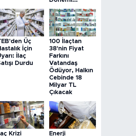
Dönemi...
TEB'den Üç
100 İlaçtan
astalık İçin
38'nin Fiyat
yarı: İlaç
Farkını
atışı Durdu
Vatandaş
Ödüyor, Halkın
Cebinde 18
Milyar TL
Çıkacak
laç Krizi
Enerji