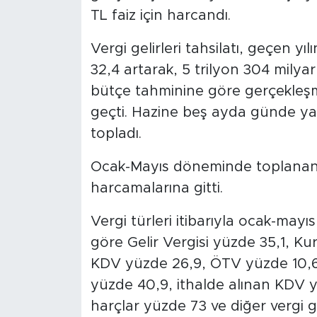
MEDYA KÖŞESİ
TL faiz için harcandı.
FOTO GALERİ
Vergi gelirleri tahsilatı, geçen 
32,4 artarak, 5 trilyon 304 milyar 
VİDEOLAR
bütçe tahminine göre gerçekleşme
geçti. Hazine beş ayda günde yakl
ALINTI YAZARLAR
topladı.
SOSYAL MEDYA
Ocak-Mayıs döneminde toplanan her
harcamalarına gitti.
Vergi türleri itibarıyla ocak-ma
göre Gelir Vergisi yüzde 35,1, Ku
KDV yüzde 26,9, ÖTV yüzde 10,6,
yüzde 40,9, ithalde alınan KDV y
harçlar yüzde 73 ve diğer vergi ge