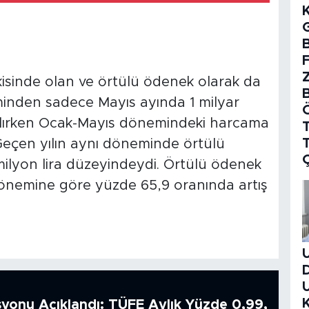
B
sinde olan ve örtülü ödenek olarak da
leminden sadece Mayıs ayında 1 milyar
pılırken Ocak-Mayıs dönemindeki harcama
T
 Geçen yılın aynı döneminde örtülü
ilyon lira düzeyindeydi. Örtülü ödenek
önemine göre yüzde 65,9 oranında artış
syonu Açıklandı: TÜFE Aylık Yüzde 0,99,