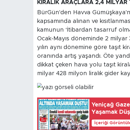
KİRALIK ARAÇLARA 2,4 MİLYAR 
BürGün'den Havva Gümüşkaya'nın
kapsamında alınan ve kısıtlanması
kamunun ‘İtibardan tasarruf olmaz
Ocak-Mayıs döneminde 2 milyar 38
yılın aynı dönemine göre taşıt ki
oranında artış yaşandı. Öte yand
dikkat çeken hava yolu taşıt kira
milyar 428 milyon liralık gider kay
Yeniçağ Gazetesi: Dar 
Yaşamak 
İçeriği Görüntü