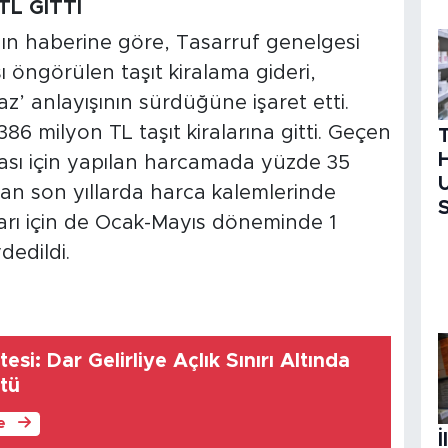
TL GİTTİ
 haberine göre, Tasarruf genelgesi
 öngörülen taşıt kiralama gideri,
’ anlayışının sürdüğüne işaret etti.
6 milyon TL taşıt kiralarına gitti. Geçen
H
rası için yapılan harcamada yüzde 35
U
an son yıllarda harca kalemlerinde
S
ları için de Ocak-Mayıs döneminde 1
dedildi.
Gelirliye Açlık Sınırı Altında
Düştü
le
İ