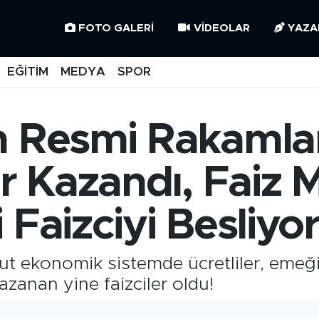
FOTO GALERI
VIDEOLAR
YAZA
EĞİTİM
MEDYA
SPOR
n Resmi Rakamlar
er Kazandı, Faiz 
 Faizciyi Besliyo
t ekonomik sistemde ücretliler, emeğiyl
zanan yine faizciler oldu!