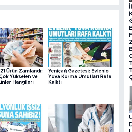
İ
B
T
 21 Ürün Zamlandı:
Yeniçağ Gazetesi: Evlenip
 Çok Yükselen ve
Yuva Kurma Umutları Rafa
nler Hangileri
Kalktı