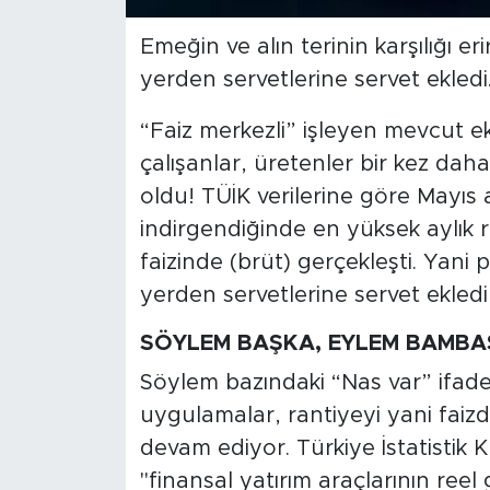
Emeğin ve alın terinin karşılığı e
SPOR
yerden servetlerine servet ekledi
KÜLTÜR SANAT
“Faiz merkezli” işleyen mevcut e
YAŞAM
çalışanlar, üretenler bir kez dah
oldu! TÜİK verilerine göre Mayıs a
TARİHTEN GÜNÜMÜZE
indirgendiğinde en yüksek aylık r
faizinde (brüt) gerçekleşti. Yani 
TARİH
yerden servetlerine servet ekledi
KADIN
SÖYLEM BAŞKA, EYLEM BAMBA
Söylem bazındaki “Nas var” ifad
SAĞLIK
uygulamalar, rantiyeyi yani faiz
SİYASET
devam ediyor. Türkiye İstatistik 
"finansal yatırım araçlarının reel 