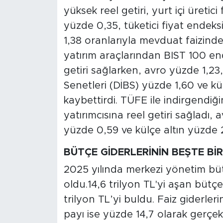
MEDYA KÖŞESİ
yüksek reel getiri, yurt içi üretic
yüzde 0,35, tüketici fiyat endeks
FOTO GALERİ
1,38 oranlarıyla mevduat faizinde
VİDEOLAR
yatırım araçlarından BIST 100 end
getiri sağlarken, avro yüzde 1,23
ALINTI YAZARLAR
Senetleri (DİBS) yüzde 1,60 ve kü
kaybettirdi. TÜFE ile indirgendiğ
SOSYAL MEDYA
yatırımcısına reel getiri sağladı
yüzde 0,59 ve külçe altın yüzde 2
BÜTÇE GİDERLERİNİN BEŞTE BİRİ
2025 yılında merkezi yönetim bütç
oldu.14,6 trilyon TL'yi aşan bütçe 
trilyon TL’yi buldu. Faiz giderler
payı ise yüzde 14,7 olarak gerçek