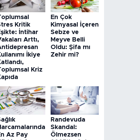
Toplumsal
En Çok
tres Kritik
Kimyasal İçeren
şikte: İntihar
Sebze ve
akaları Arttı,
Meyve Belli
Antidepresan
Oldu: Şifa mı
ullanımı İkiye
Zehir mi?
atlandı,
Toplumsal Kriz
Kapıda
ağlık
Randevuda
Harcamalarında
Skandal:
En Az Pay
Ölmezsen