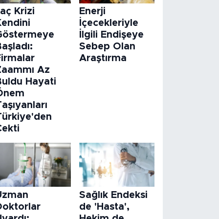
laç Krizi
Enerji
Kendini
İçecekleriyle
Göstermeye
İlgili Endişeye
aşladı:
Sebep Olan
Firmalar
Araştırma
Zaammı Az
Buldu Hayati
Önem
aşıyanları
Türkiye'den
Çekti
Uzman
Sağlık Endeksi
Doktorlar
de 'Hasta',
Uyardı:
Hekim de