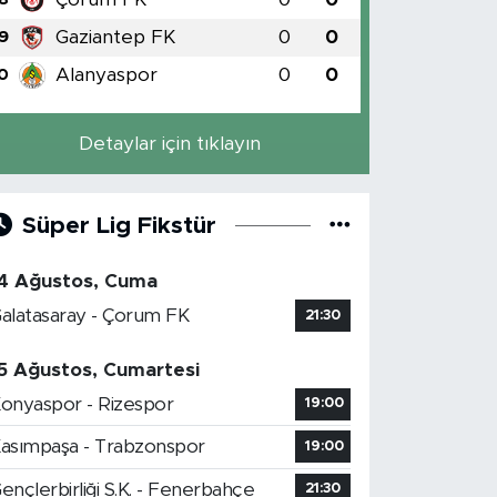
Gaziantep FK
0
0
9
Alanyaspor
0
0
0
Detaylar için tıklayın
Süper Lig Fikstür
4 Ağustos, Cuma
alatasaray - Çorum FK
21:30
5 Ağustos, Cumartesi
onyaspor - Rizespor
19:00
asımpaşa - Trabzonspor
19:00
ençlerbirliği S.K. - Fenerbahçe
21:30