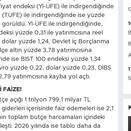
i fiyat endeksi (Yİ-ÜFE) ile indirgendiğinde
G
i (TÜFE) ile indirgendiğinde ise yüzde
1
 görüldü. Yİ-ÜFE ile indirgendiğinde,
eksi yüzde 0,31 ile yatırımcısına reel
B
, dolar yüzde 1,24, Devlet İç Borçlanma
B
lçe altın yüzde 3,78 yatırımcısına
A
inde ise BIST 100 endeksi yüzde 1,34
, avro yüzde 0,22, dolar yüzde 0,23, DİBS
1
,79 yatırımcısına kayba yol açtı.
S
 FAİZE!
e açığı 1 trilyon 799,1 milyar TL
giderleri içerisinde faiz ödemeleri ise 2,1
inin toplam bütçe harcamaları içindeki
leşti. 2026 yılında ise tablo daha da