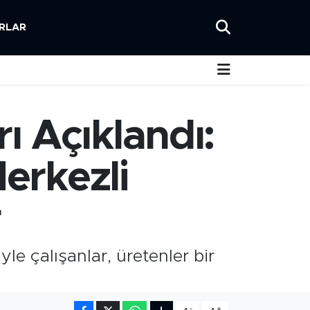
RLAR
ı Açıklandı:
Merkezli
r
e çalışanlar, üretenler bir
-
+