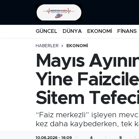
KATEGORİZE EDİLMEMİŞ
Nöbetçi Eczaneler
GÜNCEL
DÜNYA
EKONOMİ
FİNANS
EĞİTİM
Hava Durumu
HABERLER
EKONOMİ
Mayıs Ayını
MANŞET
İstanbul Namaz Vakitleri
MEDYA
Trafik Durumu
Yine Faizcil
FİNANS
Süper Lig Puan Durumu ve Fikstür
Sitem Tefeci
DÜNYA
Tüm Manşetler
“Faiz merkezli” işleyen mevcu
GÜNCEL
Son Dakika Haberleri
kez daha kaybederken, tek ka
KARİKATÜR
Haber Arşivi
10.06.2026 - 16:09
4
9