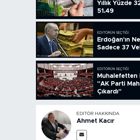
Yıllık Yüzde 3
51.49
EDITÖRÜN SEÇTIĞI
Erdoğan'ın Ne
Sadece 37 Vek
EDITÖRÜN SEÇTIĞI
Muhalefetten 
"AK Parti Ma
Çıkardı"
EDITÖR HAKKINDA
Ahmet Kacır