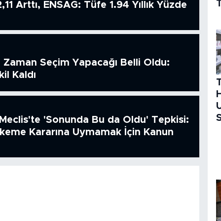
T
2,11 Arttı, ENSAG: Tüfe 1.94 Yıllık Yüzde
 Zaman Seçim Yapacağı Belli Oldu:
il Kaldı
H
U
S
Meclis'te 'Sonunda Bu da Oldu' Tepkisi:
hkeme Kararına Uymamak İçin Kanun