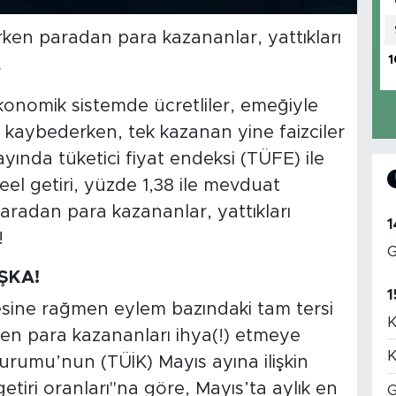
rirken paradan para kazananlar, yattıkları
1
.
konomik sistemde ücretliler, emeğiyle
a kaybederken, tek kazanan yine faizciler
yında tüketici fiyat endeksi (TÜFE) ile
eel getiri, yüzde 1,38 ile mevduat
paradan para kazananlar, yattıkları
1
!
G
ŞKA!
1
esine rağmen eylem bazındaki tam tersi
K
den para kazananları ihya(!) etmeye
K
Kurumu’nun (TÜİK) Mayıs ayına ilişkin
getiri oranları"na göre, Mayıs’ta aylık en
G