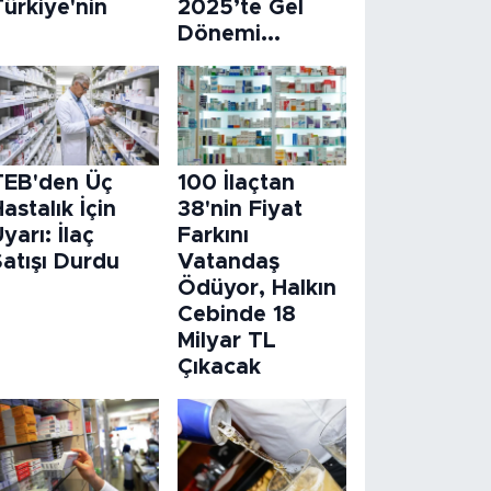
ürkiye'nin
2025’te Gel
Dönemi...
TEB'den Üç
100 İlaçtan
astalık İçin
38'nin Fiyat
yarı: İlaç
Farkını
atışı Durdu
Vatandaş
Ödüyor, Halkın
Cebinde 18
Milyar TL
Çıkacak