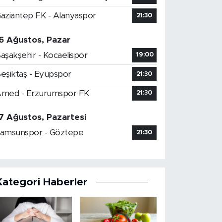
aziantep FK - Alanyaspor
21:30
6 Ağustos, Pazar
aşakşehir - Kocaelispor
19:00
eşiktaş - Eyüpspor
21:30
med - Erzurumspor FK
21:30
7 Ağustos, Pazartesi
amsunspor - Göztepe
21:30
Kategori Haberler