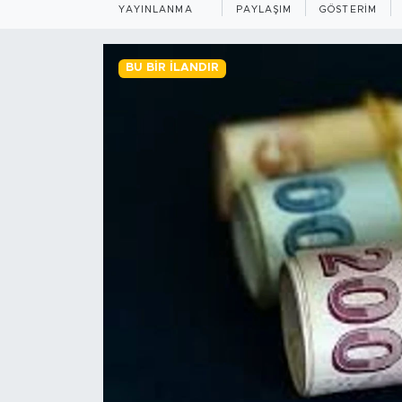
YAYINLANMA
PAYLAŞIM
GÖSTERIM
BİLİM-TEKNOLOJİ
BU BIR İLANDIR
RÖPÖRTAJ
ANALİZ
NOSTALJİ
KULİS
YAZARLAR
DİNİ
POLİTİKA
EKONOMİ