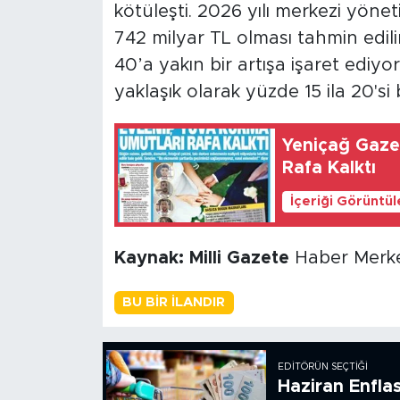
kötüleşti. 2026 yılı merkezi yönet
742 milyar TL olması tahmin edili
40’a yakın bir artışa işaret ediyo
yaklaşık olarak yüzde 15 ila 20'si 
Yeniçağ Gaze
Rafa Kalktı
İçeriği Görüntü
Kaynak: Milli Gazete
Haber Merke
BU BIR İLANDIR
EDITÖRÜN SEÇTIĞI
Haziran Enfla