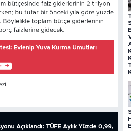
im bütçesinde faiz giderlerinin 2 trilyon
rken; bu tutar bir önceki yıla göre yüzde
r. Böylelikle toplam bütçe giderlerinin
S
borç faizlerine gidecek.
E
V
tesi: Evlenip Yuva Kurma Umutları
K
K
le
zi
S
syonu Açıklandı: TÜFE Aylık Yüzde 0,99,