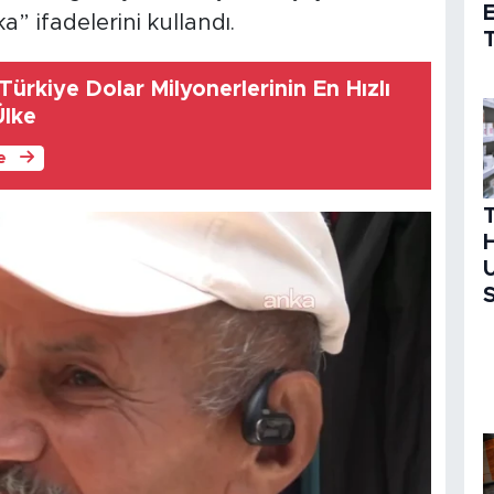
” ifadelerini kullandı.
T
ürkiye Dolar Milyonerlerinin En Hızlı
Ülke
le
H
U
S