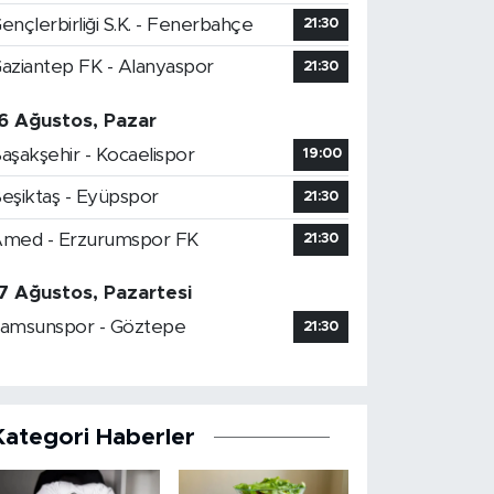
ençlerbirliği S.K. - Fenerbahçe
21:30
aziantep FK - Alanyaspor
21:30
6 Ağustos, Pazar
aşakşehir - Kocaelispor
19:00
eşiktaş - Eyüpspor
21:30
med - Erzurumspor FK
21:30
7 Ağustos, Pazartesi
amsunspor - Göztepe
21:30
Kategori Haberler