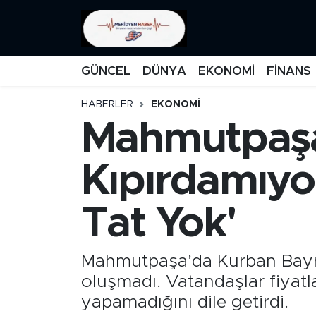
KATEGORİZE EDİLMEMİŞ
Nöbetçi Eczaneler
GÜNCEL
DÜNYA
EKONOMİ
FİNANS
EĞİTİM
Hava Durumu
HABERLER
EKONOMİ
Mahmutpaşa
MANŞET
İstanbul Namaz Vakitleri
MEDYA
Trafik Durumu
Kıpırdamıyor
FİNANS
Süper Lig Puan Durumu ve Fikstür
Tat Yok'
DÜNYA
Tüm Manşetler
Mahmutpaşa’da Kurban Bayram
GÜNCEL
Son Dakika Haberleri
oluşmadı. Vatandaşlar fiyatla
yapamadığını dile getirdi.
KARİKATÜR
Haber Arşivi