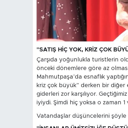
"SATIŞ HİÇ YOK, KRİZ ÇOK BÜY
Çarşıda yoğunlukla turistlerin ol
önceki dönemlere göre az olmasın
Mahmutpaşa’da esnaflık yaptığını 
kriz çok büyük” derken bir diğer e
giderleri zor karşılıyor. Geçtiği
iyiydi. Şimdi hiç yoksa o zaman 1
Vatandaşlar düşüncelerini şöyle a