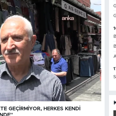
G
G
1
B
B
A
1
S
KTE GEÇİRMİYOR, HERKES KENDİ
İNDE"