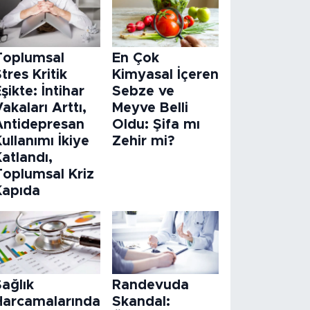
Toplumsal
En Çok
tres Kritik
Kimyasal İçeren
şikte: İntihar
Sebze ve
akaları Arttı,
Meyve Belli
Antidepresan
Oldu: Şifa mı
ullanımı İkiye
Zehir mi?
atlandı,
Toplumsal Kriz
Kapıda
ağlık
Randevuda
Harcamalarında
Skandal: