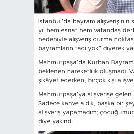
SPOR
İstanbul’da bayram alışverişini
KÜLTÜR SANAT
yıl hem esnaf hem vatandaş dertli
nedeniyle alışveriş durma noktası
YAŞAM
bayramların tadı yok” diyerek ya
TARİHTEN GÜNÜMÜZE
Mahmutpaşa’da Kurban Bayramı ö
beklenen hareketlilik oluşmadı. V
TARİH
şikâyet ederken, birçok kişi alışve
KADIN
Mahmutpaşa’ya alışverişe gelen b
Sadece kahve aldık, başka bir şe
SAĞLIK
alışveriş yapamadım; çocuğumun 
SİYASET
diye yakındı.