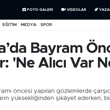
FOTO GALERI
VIDEOLAR
YAZA
EĞİTİM
MEDYA
SPOR
’da Bayram Önc
: 'Ne Alıcı Var Ne
ı öncesi yapılan gözlemlerde çarşıda
rın yüksekliğinden şikâyet ederken, bir