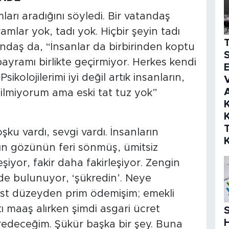
rı aradığını söyledi. Bir vatandaş
amlar yok, tadı yok. Hiçbir şeyin tadı
andaş da, “İnsanlar da birbirinden koptu
S
 bayramı birlikte geçirmiyor. Herkes kendi
E
kolojilerimi iyi değil artık insanların,
V
bilmiyorum ama eski tat tuz yok”
K
K
şku vardı, sevgi vardı. İnsanların
rın gözünün feri sönmüş, ümitsiz
şiyor, fakir daha fakirleşiyor. Zengin
ede bulunuyor, ‘şükredin’. Neye
st düzeyden prim ödemişim; emekli
ı maaş alırken şimdi asgari ücret
S
edeceğim. Şükür başka bir şey. Buna