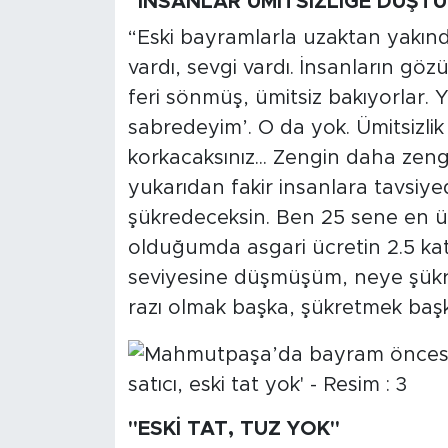
"İNSANLAR ÜMİTSİZLİĞE DÜŞT
“Eski bayramlarla uzaktan yakınd
vardı, sevgi vardı. İnsanların göz
feri sönmüş, ümitsiz bakıyorlar. Y
sabredeyim’. O da yok. Ümitsizlik
korkacaksınız... Zengin daha zengi
yukarıdan fakir insanlara tavsiy
şükredeceksin. Ben 25 sene en ü
olduğumda asgari ücretin 2.5 kat
seviyesine düşmüşüm, neye şükr
razı olmak başka, şükretmek baş
"ESKİ TAT, TUZ YOK"