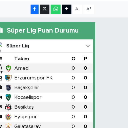
-
+
A
A
Süper Lig Puan Durumu
Süper Lig
#
Takım
O
P
Amed
0
0
1
Erzurumspor FK
0
0
2
Başakşehir
0
0
3
Kocaelispor
0
0
4
Beşiktaş
0
0
5
Eyüpspor
0
0
6
Galatasaray
0
0
7