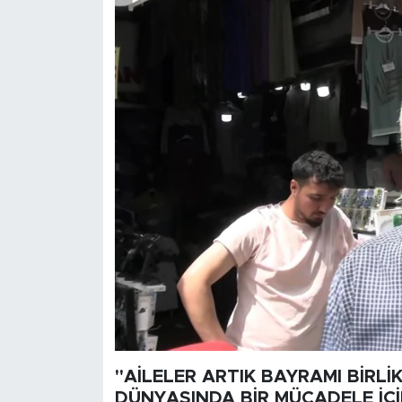
MEDYA KÖŞESİ
FOTO GALERİ
VİDEOLAR
ALINTI YAZARLAR
SOSYAL MEDYA
"AİLELER ARTIK BAYRAMI BİRLİ
DÜNYASINDA BİR MÜCADELE İÇ