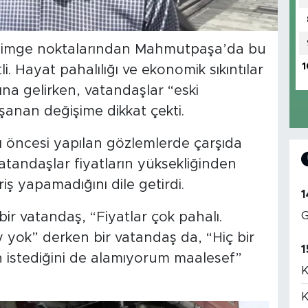
n simge noktalarından Mahmutpaşa’da bu
1
. Hayat pahalılığı ve ekonomik sıkıntılar
na gelirken, vatandaşlar “eski
şanan değişime dikkat çekti.
ncesi yapılan gözlemlerde çarşıda
atandaşlar fiyatların yüksekliğinden
riş yapamadığını dile getirdi.
1
G
ir vatandaş, “Fiyatlar çok pahalı.
y yok” derken bir vatandaş da, “Hiç bir
1
istediğini de alamıyorum maalesef”
K
K