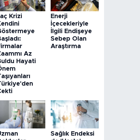
laç Krizi
Enerji
Kendini
İçecekleriyle
Göstermeye
İlgili Endişeye
aşladı:
Sebep Olan
Firmalar
Araştırma
Zaammı Az
Buldu Hayati
Önem
aşıyanları
Türkiye'den
Çekti
Uzman
Sağlık Endeksi