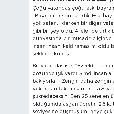
Çoğu vatandaş çoğu eski bayramla
“Bayramlar sönük artık. Eski bayr
yok zaten.” derken bir diğer vat
gibi bir şey oldu. Aileler de artık
dünyasında bir mücadele içinde. Psi
insan insanı kaldıramaz mı oldu 
şeklinde konuştu.
Bir vatandaş ise, “Evvelden bir co
gözünde ışık vardı. Şimdi insanla
bakıyorlar... Zengin daha zenginle
yukarıdan fakir insanlara tavsiy
şükredeceksin. Ben 25 sene en ü
olduğumda asgari ücretin 2.5 kat
seviyesine düşmüşüm, neye şükr