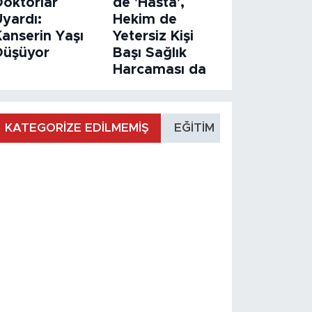
Doktorlar
de 'Hasta',
Uyardı:
Hekim de
Kanserin Yaşı
Yetersiz Kişi
Düşüyor
Başı Sağlık
Harcaması da
KATEGORİZE EDİLMEMİŞ
EĞİTİM
MANŞET