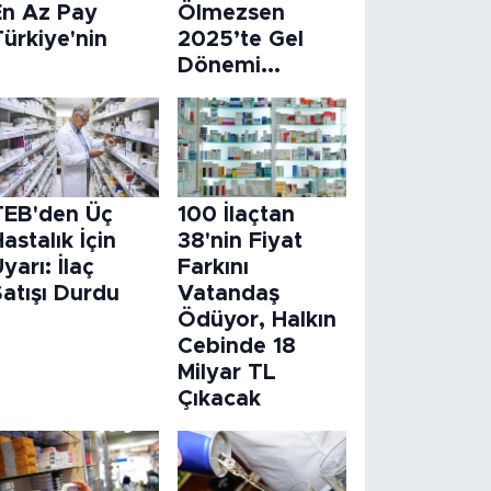
En Az Pay
Ölmezsen
ürkiye'nin
2025’te Gel
Dönemi...
TEB'den Üç
100 İlaçtan
astalık İçin
38'nin Fiyat
yarı: İlaç
Farkını
atışı Durdu
Vatandaş
Ödüyor, Halkın
Cebinde 18
Milyar TL
Çıkacak