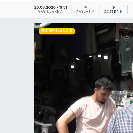
25.05.2026 - 11:51
4
9
BİLİM-TEKNOLOJİ
YAYINLANMA
PAYLAŞIM
GÖSTERIM
RÖPÖRTAJ
BU BIR İLANDIR
ANALİZ
NOSTALJİ
KULİS
YAZARLAR
DİNİ
POLİTİKA
EKONOMİ