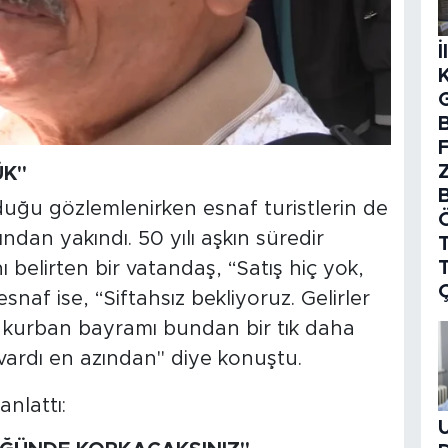
İ
B
ÜK"
duğu gözlemlenirken esnaf turistlerin de
dan yakındı. 50 yılı aşkın süredir
T
belirten bir vatandaş, “Satış hiç yok,
snaf ise, “Siftahsız bekliyoruz. Gelirler
miz kurban bayramı bundan bir tık daha
 vardı en azından" diye konuştu.
nlattı: