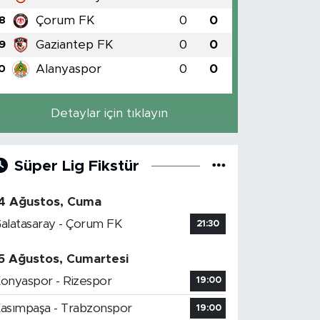
Çorum FK
0
0
8
Gaziantep FK
0
0
9
Alanyaspor
0
0
0
Detaylar için tıklayın
Süper Lig Fikstür
4 Ağustos, Cuma
alatasaray - Çorum FK
21:30
5 Ağustos, Cumartesi
onyaspor - Rizespor
19:00
asımpaşa - Trabzonspor
19:00