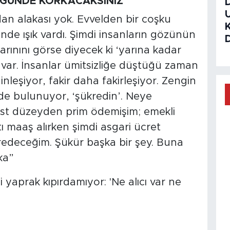
ÜĞÜNDE KORKACAKSINIZ"
an alakası yok. Evvelden bir coşku
ünde ışık vardı. Şimdi insanların gözünün
arınını görse diyecek ki ‘yarına kadar
 var. İnsanlar ümitsizliğe düştüğü zaman
nleşiyor, fakir daha fakirleşiyor. Zengin
ede bulunuyor, ‘şükredin’. Neye
st düzeyden prim ödemişim; emekli
ı maaş alırken şimdi asgari ücret
edeceğim. Şükür başka bir şey. Buna
ka”