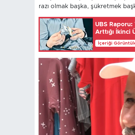
razı olmak başka, şükretmek başka
UBS Raporu: T
Arttığı İkinci 
İçeriği Görüntü