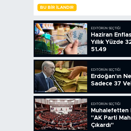
BU BIR İLANDIR
EDITÖRÜN SEÇTIĞI
Haziran Enfla
Yıllık Yüzde 3
51.49
EDITÖRÜN SEÇTIĞI
Erdoğan'ın Ne
Sadece 37 Vek
EDITÖRÜN SEÇTIĞI
Muhalefetten 
"AK Parti Ma
Çıkardı"