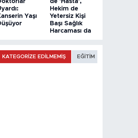
Doktorlar
de 'Hasta',
Uyardı:
Hekim de
Kanserin Yaşı
Yetersiz Kişi
Düşüyor
Başı Sağlık
Harcaması da
KATEGORİZE EDİLMEMİŞ
EĞİTİM
MANŞET