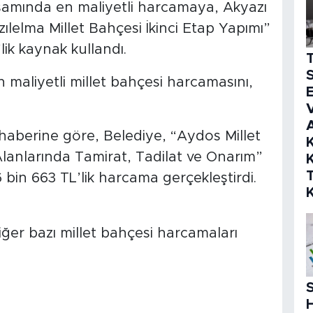
apsamında en maliyetli harcamaya, Akyazı
ızılelma Millet Bahçesi İkinci Etap Yapımı”
lik kaynak kullandı.
S
 maliyetli millet bahçesi harcamasını,
E
V
 haberine göre, Belediye, “Aydos Millet
K
lanlarında Tamirat, Tadilat ve Onarım”
K
bin 663 TL’lik harcama gerçekleştirdi.
er bazı millet bahçesi harcamaları
S