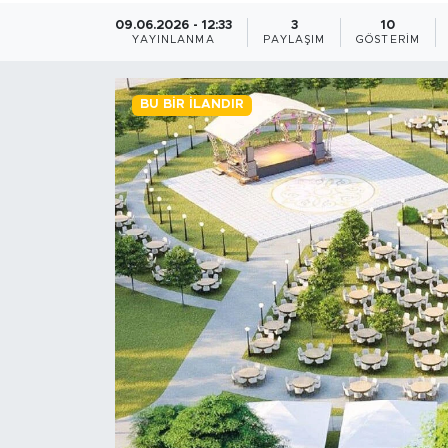
09.06.2026 - 12:33
3
10
BİLİM-TEKNOLOJİ
YAYINLANMA
PAYLAŞIM
GÖSTERIM
RÖPÖRTAJ
BU BIR İLANDIR
ANALİZ
NOSTALJİ
KULİS
YAZARLAR
DİNİ
POLİTİKA
EKONOMİ