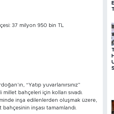
T
esi: 37 milyon 950 bin TL
H
U
S
oğan’ın, “Yatıp yuvarlanırsınız”
millet bahçeleri için kolları sıvadı.
nde inşa edilenlerden oluşmak üzere,
t bahçesinin inşası tamamlandı.