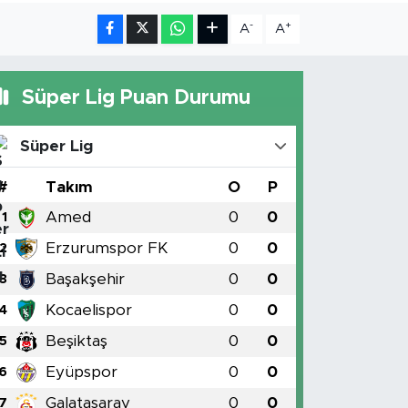
-
+
A
A
Süper Lig Puan Durumu
Süper Lig
#
Takım
O
P
Amed
0
0
1
Erzurumspor FK
0
0
2
Başakşehir
0
0
3
Kocaelispor
0
0
4
Beşiktaş
0
0
5
Eyüpspor
0
0
6
Galatasaray
0
0
7