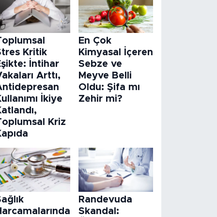
Toplumsal
En Çok
tres Kritik
Kimyasal İçeren
şikte: İntihar
Sebze ve
akaları Arttı,
Meyve Belli
Antidepresan
Oldu: Şifa mı
ullanımı İkiye
Zehir mi?
atlandı,
Toplumsal Kriz
Kapıda
ağlık
Randevuda
Harcamalarında
Skandal: