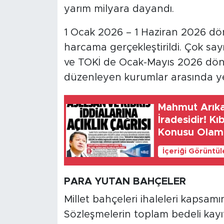
MEDYA KÖŞESİ
yarım milyara dayandı.
FOTO GALERİ
1 Ocak 2026 – 1 Haziran 2026 döne
harcama gerçekleştirildi. Çok sayı
VİDEOLAR
ve TOKİ de Ocak-Mayıs 2026 döne
düzenleyen kurumlar arasında yer
ALINTI YAZARLAR
SOSYAL MEDYA
Mahmut Arıkan
İradesidir! Kı
Konusu Olam
İçeriği Görüntü
PARA YUTAN BAHÇELER
Millet bahçeleri ihaleleri kapsam
Sözleşmelerin toplam bedeli kayı