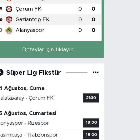
Çorum FK
0
0
8
Gaziantep FK
0
0
9
Alanyaspor
0
0
0
Detaylar için tıklayın
Süper Lig Fikstür
4 Ağustos, Cuma
alatasaray - Çorum FK
21:30
5 Ağustos, Cumartesi
onyaspor - Rizespor
19:00
asımpaşa - Trabzonspor
19:00