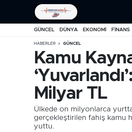
KATEGORİZE EDİLMEMİŞ
Nöbetçi Eczaneler
GÜNCEL
DÜNYA
EKONOMİ
FİNANS
EĞİTİM
Hava Durumu
HABERLER
GÜNCEL
Kamu Kayna
MANŞET
İstanbul Namaz Vakitleri
MEDYA
Trafik Durumu
‘Yuvarlandı’
FİNANS
Süper Lig Puan Durumu ve Fikstür
Milyar TL
DÜNYA
Tüm Manşetler
Ülkede on milyonlarca yurtt
GÜNCEL
Son Dakika Haberleri
gerçekleştirilen fahiş kamu 
yuttu.
KARİKATÜR
Haber Arşivi