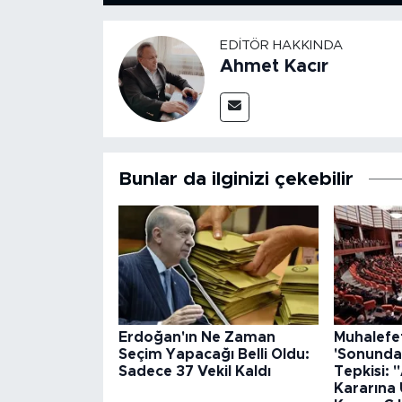
EDITÖR HAKKINDA
Ahmet Kacır
Bunlar da ilginizi çekebilir
Erdoğan'ın Ne Zaman
Muhalefet
Seçim Yapacağı Belli Oldu:
'Sonunda
Sadece 37 Vekil Kaldı
Tepkisi:
Kararına