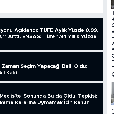
İ
syonu Açıklandı: TÜFE Aylık Yüzde 0,99,
B
2,11 Arttı, ENSAG: Tüfe 1.94 Yıllık Yüzde
T
 Zaman Seçim Yapacağı Belli Oldu:
il Kaldı
Meclis'te 'Sonunda Bu da Oldu' Tepkisi:
hkeme Kararına Uymamak İçin Kanun