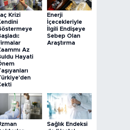
laç Krizi
Enerji
Kendini
İçecekleriyle
Göstermeye
İlgili Endişeye
aşladı:
Sebep Olan
Firmalar
Araştırma
Zaammı Az
Buldu Hayati
Önem
aşıyanları
Türkiye'den
Çekti
Uzman
Sağlık Endeksi