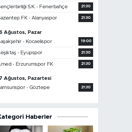
ençlerbirliği S.K. - Fenerbahçe
21:30
aziantep FK - Alanyaspor
21:30
6 Ağustos, Pazar
aşakşehir - Kocaelispor
19:00
eşiktaş - Eyüpspor
21:30
med - Erzurumspor FK
21:30
7 Ağustos, Pazartesi
amsunspor - Göztepe
21:30
Kategori Haberler