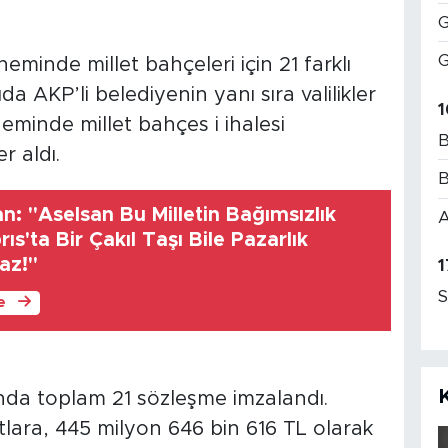
G
G
minde millet bahçeleri için 21 farklı
da AKP’li belediyenin yanı sıra valilikler
1
minde millet bahçes i ihalesi
B
 aldı.
B
: "Aselsan Bu Milletin Bağımsızlık
A
brıs'ta Bir Çakıl Taşı Bile Pazarlık
az!"
1
S
le
ında toplam 21 sözleşme imzalandı.
tlara, 445 milyon 646 bin 616 TL olarak