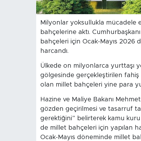
SPOR
Milyonlar yoksullukla mücadele e
KÜLTÜR SANAT
bahçelerine aktı. Cumhurbaşkanını
bahçeleri için Ocak-Mayıs 2026
YAŞAM
harcandı.
TARİHTEN GÜNÜMÜZE
Ülkede on milyonlarca yurttaşı 
gölgesinde gerçekleştirilen fahi
TARİH
olan millet bahçeleri yine para y
KADIN
Hazine ve Maliye Bakanı Mehmet 
gözden geçirilmesi ve tasarruf ta
SAĞLIK
gerektiğini” belirterek kamu kur
SİYASET
de millet bahçeleri için yapılan 
Ocak-Mayıs döneminde millet bahç