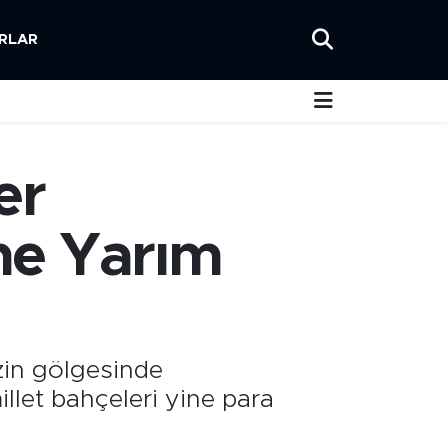
RLAR
er
ine Yarım
zin gölgesinde
llet bahçeleri yine para