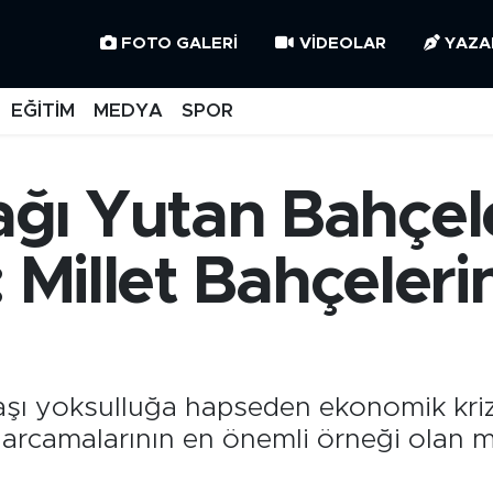
FOTO GALERI
VIDEOLAR
YAZA
EĞİTİM
MEDYA
SPOR
ğı Yutan Bahçel
: Millet Bahçeler
aşı yoksulluğa hapseden ekonomik kri
harcamalarının en önemli örneği olan mi