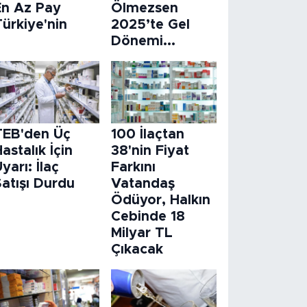
En Az Pay
Ölmezsen
ürkiye'nin
2025’te Gel
Dönemi...
TEB'den Üç
100 İlaçtan
astalık İçin
38'nin Fiyat
yarı: İlaç
Farkını
atışı Durdu
Vatandaş
Ödüyor, Halkın
Cebinde 18
Milyar TL
Çıkacak