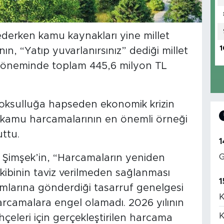
derken kamu kaynakları yine millet
1
n, “Yatıp yuvarlanırsınız” dediği millet
 döneminde toplam 445,6 milyon TL
yoksulluğa hapseden ekonomik krizin
ş kamu harcamalarının en önemli örneği
uttu.
1
G
Şimşek’in, “Harcamaların yeniden
kibinin taviz verilmeden sağlanması
1
umlarına gönderdiği tasarruf genelgesi
K
harcamalara engel olamadı. 2026 yılının
K
eleri için gerçekleştirilen harcama