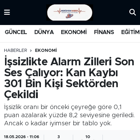
KATEGORİZE EDİLMEMİŞ
Nöbetçi Eczaneler
GÜNCEL
DÜNYA
EKONOMİ
FİNANS
EĞİTİM
EĞİTİM
Hava Durumu
HABERLER
EKONOMİ
MANŞET
İstanbul Namaz Vakitleri
İşsizlikte Alarm Zilleri Son
Ses Çalıyor: Kan Kaybı
MEDYA
Trafik Durumu
301 Bin Kişi Sektörden
FİNANS
Süper Lig Puan Durumu ve Fikstür
Çekildi
DÜNYA
Tüm Manşetler
İşsizlik oranı bir önceki çeyreğe göre 0,1
puan azalarak yüzde 8,2 seviyesine geriledi.
GÜNCEL
Son Dakika Haberleri
Ancak o kadar iyimser bir tablo yok.
KARİKATÜR
Haber Arşivi
18.05.2026 - 11:06
3
10