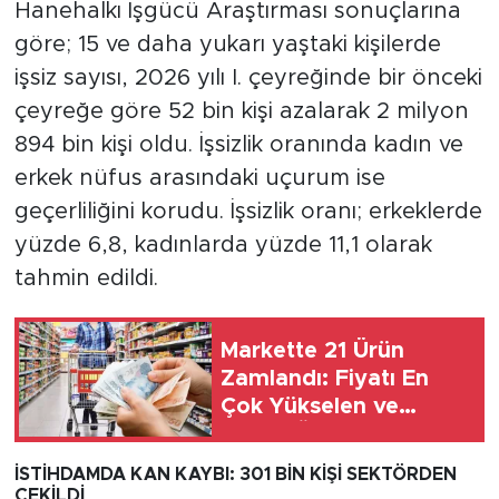
MEDYA KÖŞESİ
Hanehalkı İşgücü Araştırması sonuçlarına
göre; 15 ve daha yukarı yaştaki kişilerde
FOTO GALERİ
işsiz sayısı, 2026 yılı I. çeyreğinde bir önceki
çeyreğe göre 52 bin kişi azalarak 2 milyon
VİDEOLAR
894 bin kişi oldu. İşsizlik oranında kadın ve
erkek nüfus arasındaki uçurum ise
ALINTI YAZARLAR
geçerliliğini korudu. İşsizlik oranı; erkeklerde
SOSYAL MEDYA
yüzde 6,8, kadınlarda yüzde 11,1 olarak
tahmin edildi.
Markette 21 Ürün
Zamlandı: Fiyatı En
Çok Yükselen ve
Düşen Ürünler
Hangileri Oldu?
İSTİHDAMDA KAN KAYBI: 301 BİN KİŞİ SEKTÖRDEN
ÇEKİLDİ