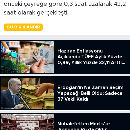
önceki çeyreğe göre 0,3 saat azalarak 42,2
saat olarak gerçekleşti.
BU BIR İLANDIR
Haziran Enflasyonu
Açıklandı: TÜFE Aylık Yüzde
0,99, Yıllık Yüzde 32,11 Arttı,
ENSAG: Tüfe 1.94 Yıllık Yüzde
51.49
Erdoğan'ın Ne Zaman Seçim
Yapacağı Belli Oldu: Sadece
37 Vekil Kaldı
Muhalefetten Meclis'te
'Sonunda Bu da Oldu'