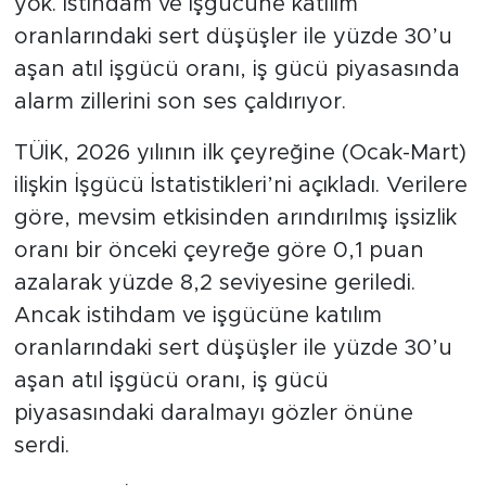
yok. İstihdam ve işgücüne katılım
oranlarındaki sert düşüşler ile yüzde 30’u
SPOR
aşan atıl işgücü oranı, iş gücü piyasasında
alarm zillerini son ses çaldırıyor.
KÜLTÜR SANAT
TÜİK, 2026 yılının ilk çeyreğine (Ocak-Mart)
YAŞAM
ilişkin İşgücü İstatistikleri’ni açıkladı. Verilere
göre, mevsim etkisinden arındırılmış işsizlik
TARİHTEN GÜNÜMÜZE
oranı bir önceki çeyreğe göre 0,1 puan
TARİH
azalarak yüzde 8,2 seviyesine geriledi.
Ancak istihdam ve işgücüne katılım
KADIN
oranlarındaki sert düşüşler ile yüzde 30’u
aşan atıl işgücü oranı, iş gücü
SAĞLIK
piyasasındaki daralmayı gözler önüne
SİYASET
serdi.