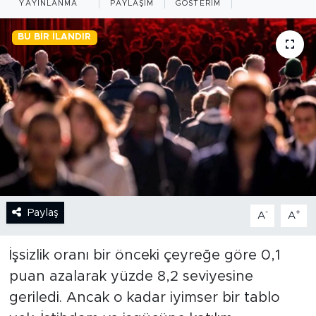
YAYINLANMA
PAYLAŞIM
GÖSTERIM
BİLİM-TEKNOLOJİ
BU BIR İLANDIR
RÖPÖRTAJ
ANALİZ
NOSTALJİ
KULİS
YAZARLAR
Paylaş
-
+
A
A
DİNİ
İşsizlik oranı bir önceki çeyreğe göre 0,1
puan azalarak yüzde 8,2 seviyesine
POLİTİKA
geriledi. Ancak o kadar iyimser bir tablo
EKONOMİ