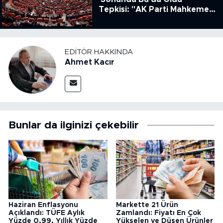
Tepkisi: "AK Parti Mahkeme
Kararına Uymamak İçin
Kanun Çıkardı"
EDITÖR HAKKINDA
Ahmet Kacır
Bunlar da ilginizi çekebilir
Haziran Enflasyonu
Markette 21 Ürün
Açıklandı: TÜFE Aylık
Zamlandı: Fiyatı En Çok
Yüzde 0,99, Yıllık Yüzde
Yükselen ve Düşen Ürünler