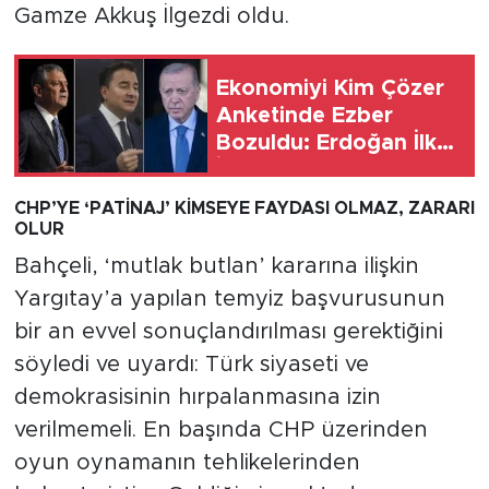
Gamze Akkuş İlgezdi oldu.
Ekonomiyi Kim Çözer
Anketinde Ezber
Bozuldu: Erdoğan İlk
İkiye Giremedi
CHP’YE ‘PATİNAJ’ KİMSEYE FAYDASI OLMAZ, ZARARI
OLUR
Bahçeli, ‘mutlak butlan’ kararına ilişkin
Yargıtay’a yapılan temyiz başvurusunun
bir an evvel sonuçlandırılması gerektiğini
söyledi ve uyardı: Türk siyaseti ve
demokrasisinin hırpalanmasına izin
verilmemeli. En başında CHP üzerinden
oyun oynamanın tehlikelerinden