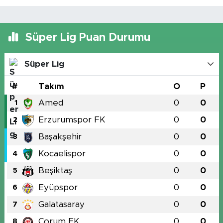
Süper Lig Puan Durumu
Süper Lig
#
Takım
O
P
Amed
0
0
1
Erzurumspor FK
0
0
2
Başakşehir
0
0
3
Kocaelispor
0
0
4
Beşiktaş
0
0
5
Eyüpspor
0
0
6
Galatasaray
0
0
7
Çorum FK
0
0
8