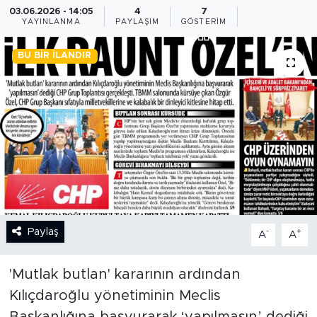
03.06.2026 - 14:05
4
7
YAYINLANMA
PAYLAŞIM
GÖSTERIM
BİLİM-TEKNOLOJİ
BU BIR İLANDIR
RÖPÖRTAJ
ANALİZ
NOSTALJİ
KULİS
YAZARLAR
Paylaş
-
+
A
A
DİNİ
'Mutlak butlan' kararının ardından
POLİTİKA
Kılıçdaroğlu yönetiminin Meclis
EKONOMİ
Başkanlığına başvurarak ‘yapılmasın’ dediği