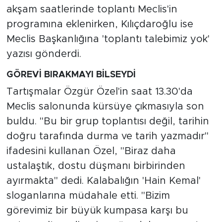
MEDYA KÖŞESİ
akşam saatlerinde toplantı Meclis'in
programına eklenirken, Kılıçdaroğlu ise
FOTO GALERİ
Meclis Başkanlığına 'toplantı talebimiz yok'
yazısı gönderdi.
VİDEOLAR
GÖREVİ BIRAKMAYI BİLSEYDİ
ALINTI YAZARLAR
Tartışmalar Özgür Özel'in saat 13.30'da
SOSYAL MEDYA
Meclis salonunda kürsüye çıkmasıyla son
buldu. "Bu bir grup toplantısı değil, tarihin
doğru tarafında durma ve tarih yazmadır"
ifadesini kullanan Özel, "Biraz daha
ustalaştık, dostu düşmanı birbirinden
ayırmakta" dedi. Kalabalığın 'Hain Kemal'
sloganlarına müdahale etti. "Bizim
görevimiz bir büyük kumpasa karşı bu