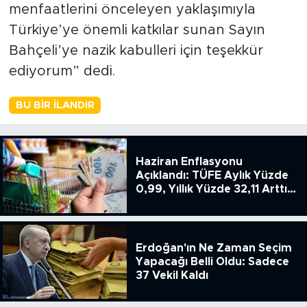
menfaatlerini önceleyen yaklaşımıyla
Türkiye’ye önemli katkılar sunan Sayın
Bahçeli’ye nazik kabulleri için teşekkür
ediyorum” dedi.
BU BIR İLANDIR
Haziran Enflasyonu
Açıklandı: TÜFE Aylık Yüzde
0,99, Yıllık Yüzde 32,11 Arttı,
ENSAG: Tüfe 1.94 Yıllık Yüzde
51.49
Erdoğan'ın Ne Zaman Seçim
Yapacağı Belli Oldu: Sadece
37 Vekil Kaldı