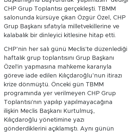
CHP Grup Toplantısı gerçekleşti. TBMM
SPOR
salonunda kürsüye çıkan Özgür Özel, CHP
Grup Başkanı sıfatıyla milletvekillerine ve
KÜLTÜR SANAT
kalabalık bir dinleyici kitlesine hitap etti.
YAŞAM
CHP’nin her salı günü Meclis'te düzenlediği
haftalık grup toplantısını Grup Başkanı
TARİHTEN GÜNÜMÜZE
Özel'in yapmasına mahkeme kararıyla
TARİH
göreve iade edilen Kılıçdaroğlu’nun itirazı
krize dönmüştü. Önceki gün TBMM
KADIN
programında yer verilmeyen CHP Grup
Toplantısı'nın yapılıp yapılmayacağına
SAĞLIK
ilişkin Meclis Başkanı Kurtulmuş,
SİYASET
Kılıçdaroğlu yönetimine yazı
gönderdiklerini açıklamıştı. Aynı günün