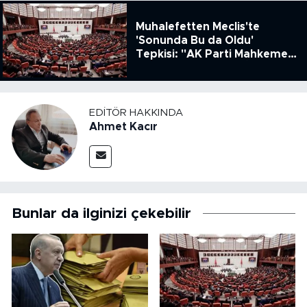
Muhalefetten Meclis'te
'Sonunda Bu da Oldu'
Tepkisi: "AK Parti Mahkeme
Kararına Uymamak İçin
Kanun Çıkardı"
EDITÖR HAKKINDA
Ahmet Kacır
Bunlar da ilginizi çekebilir