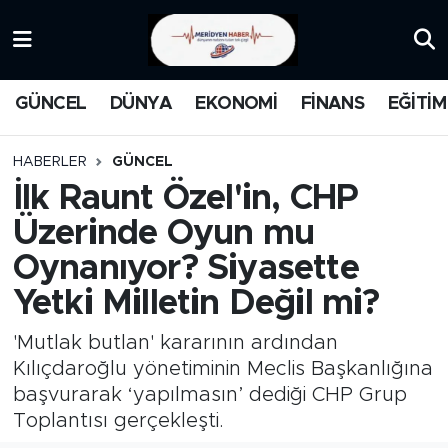
KATEGORİZE EDİLMEMİŞ
Nöbetçi Eczaneler
GÜNCEL
DÜNYA
EKONOMİ
FİNANS
EĞİTİM
EĞİTİM
Hava Durumu
HABERLER
GÜNCEL
MANŞET
İstanbul Namaz Vakitleri
İlk Raunt Özel'in, CHP
Üzerinde Oyun mu
MEDYA
Trafik Durumu
Oynanıyor? Siyasette
FİNANS
Süper Lig Puan Durumu ve Fikstür
Yetki Milletin Değil mi?
DÜNYA
Tüm Manşetler
'Mutlak butlan' kararının ardından
Kılıçdaroğlu yönetiminin Meclis Başkanlığına
GÜNCEL
Son Dakika Haberleri
başvurarak ‘yapılmasın’ dediği CHP Grup
Toplantısı gerçekleşti.
KARİKATÜR
Haber Arşivi