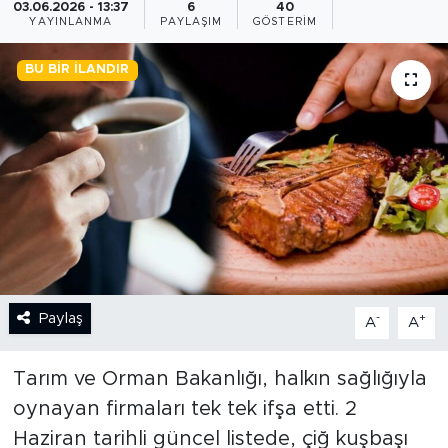
03.06.2026 - 13:37
6
40
YAYINLANMA
PAYLAŞIM
GÖSTERIM
BİLİM-TEKNOLOJİ
BU BIR İLANDIR
RÖPÖRTAJ
ANALİZ
NOSTALJİ
KULİS
YAZARLAR
Paylaş
-
+
A
A
DİNİ
Tarım ve Orman Bakanlığı, halkın sağlığıyla
POLİTİKA
oynayan firmaları tek tek ifşa etti. 2
Haziran tarihli güncel listede, çiğ kuşbaşı
EKONOMİ