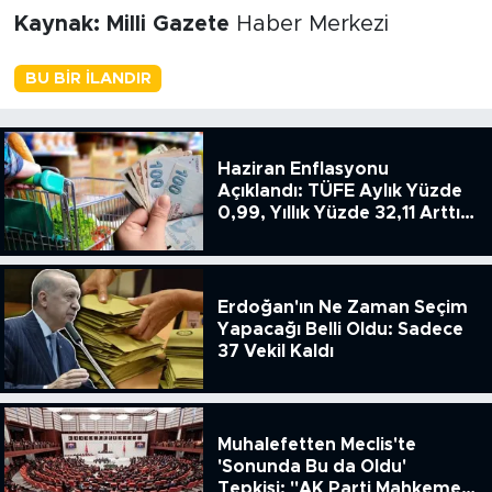
Kaynak: Milli Gazete
Haber Merkezi
BU BIR İLANDIR
Haziran Enflasyonu
Açıklandı: TÜFE Aylık Yüzde
0,99, Yıllık Yüzde 32,11 Arttı,
ENSAG: Tüfe 1.94 Yıllık Yüzde
51.49
Erdoğan'ın Ne Zaman Seçim
Yapacağı Belli Oldu: Sadece
37 Vekil Kaldı
Muhalefetten Meclis'te
'Sonunda Bu da Oldu'
Tepkisi: "AK Parti Mahkeme