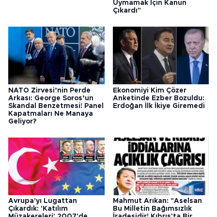
Uymamak İçin Kanun
Çıkardı"
NATO Zirvesi’nin Perde
Ekonomiyi Kim Çözer
Arkası: George Soros’un
Anketinde Ezber Bozuldu:
Skandal Benzetmesi! Panel
Erdoğan İlk İkiye Giremedi
Kapatmaları Ne Manaya
Geliyor?
Avrupa'yı Lugattan
Mahmut Arıkan: "Aselsan
Çıkardık: 'Katılım
Bu Milletin Bağımsızlık
Müzakereleri' 2007'de,
İradesidir! Kıbrıs'ta Bir