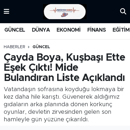
KATEGORİZE EDİLMEMİŞ
Nöbetçi Eczaneler
GÜNCEL
DÜNYA
EKONOMİ
FİNANS
EĞİTİM
EĞİTİM
Hava Durumu
HABERLER
GÜNCEL
MANŞET
İstanbul Namaz Vakitleri
Çayda Boya, Kuşbaşı Ette
Eşek Çıktı! Mide
MEDYA
Trafik Durumu
Bulandıran Liste Açıklandı
FİNANS
Süper Lig Puan Durumu ve Fikstür
Vatandaşın sofrasına koyduğu lokmaya bir
DÜNYA
Tüm Manşetler
kez daha hile karıştı. Güvenerek aldığımız
gıdaların arka planında dönen korkunç
GÜNCEL
Son Dakika Haberleri
oyunlar, devletin zirvesinden gelen son
hamleyle gün yüzüne çıkarıldı.
KARİKATÜR
Haber Arşivi