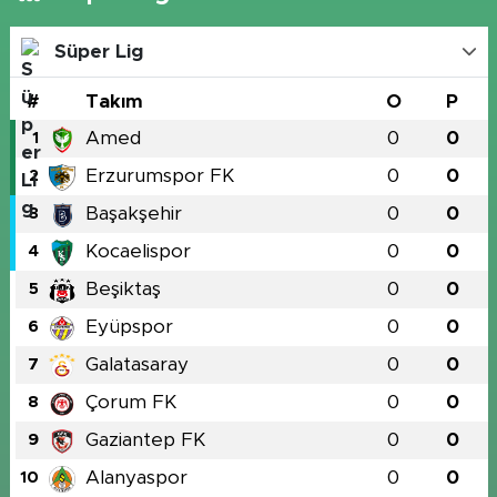
Süper Lig
#
Takım
O
P
Amed
0
0
1
Erzurumspor FK
0
0
2
Başakşehir
0
0
3
Kocaelispor
0
0
4
Beşiktaş
0
0
5
Eyüpspor
0
0
6
Galatasaray
0
0
7
Çorum FK
0
0
8
Gaziantep FK
0
0
9
Alanyaspor
0
0
10