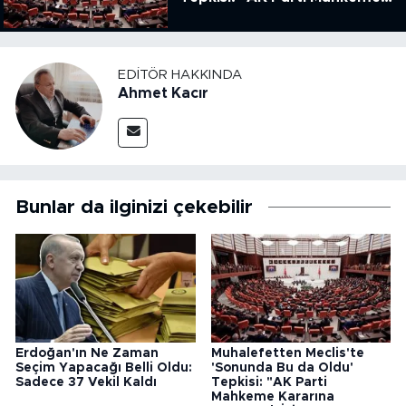
Kararına Uymamak İçin
Kanun Çıkardı"
EDITÖR HAKKINDA
Ahmet Kacır
Bunlar da ilginizi çekebilir
Erdoğan'ın Ne Zaman
Muhalefetten Meclis'te
Seçim Yapacağı Belli Oldu:
'Sonunda Bu da Oldu'
Sadece 37 Vekil Kaldı
Tepkisi: "AK Parti
Mahkeme Kararına