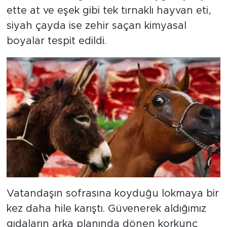
ette at ve eşek gibi tek tırnaklı hayvan eti,
SPOR
siyah çayda ise zehir saçan kimyasal
boyalar tespit edildi.
KÜLTÜR SANAT
YAŞAM
TARİHTEN GÜNÜMÜZE
TARİH
KADIN
SAĞLIK
Vatandaşın sofrasına koyduğu lokmaya bir
SİYASET
kez daha hile karıştı. Güvenerek aldığımız
gıdaların arka planında dönen korkunç