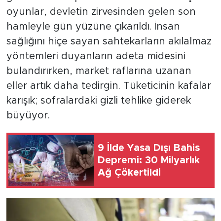
MEDYA KÖŞESİ
oyunlar, devletin zirvesinden gelen son
hamleyle gün yüzüne çıkarıldı. İnsan
FOTO GALERİ
sağlığını hiçe sayan sahtekarların akılalmaz
VİDEOLAR
yöntemleri duyanların adeta midesini
bulandırırken, market raflarına uzanan
ALINTI YAZARLAR
eller artık daha tedirgin. Tüketicinin kafalar
karışık; sofralardaki gizli tehlike giderek
SOSYAL MEDYA
büyüyor.
9 İlde Yasa Dışı Bahis
Depremi: 30 Milyarlık
Ağ Çökertildi