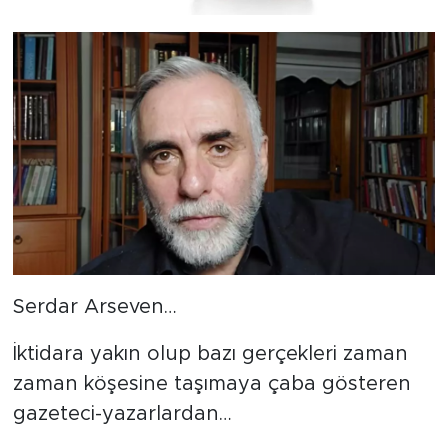
MEDYA KÖŞESİ
FOTO GALERİ
VİDEOLAR
ALINTI YAZARLAR
SOSYAL MEDYA
Serdar Arseven…
İktidara yakın olup bazı gerçekleri zaman
zaman köşesine taşımaya çaba gösteren
gazeteci-yazarlardan…