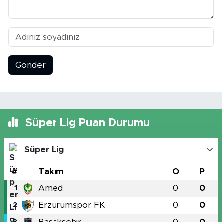
Gönder
Süper Lig Puan Durumu
Süper Lig
#
Takım
O
P
Amed
0
0
1
Erzurumspor FK
0
0
2
Başakşehir
0
0
3