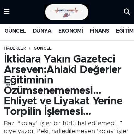
KATEGORİZE EDİLMEMİŞ
Nöbetçi Eczaneler
GÜNCEL
DÜNYA
EKONOMİ
FİNANS
EĞİTİM
EĞİTİM
Hava Durumu
HABERLER
GÜNCEL
MANŞET
İstanbul Namaz Vakitleri
İktidara Yakın Gazeteci
Arseven:Ahlaki Değerler
MEDYA
Trafik Durumu
Eğitiminin
FİNANS
Süper Lig Puan Durumu ve Fikstür
Özümsenememesi…
Ehliyet ve Liyakat Yerine
DÜNYA
Tüm Manşetler
Torpilin İşlemesi…
GÜNCEL
Son Dakika Haberleri
Bazı “kolay” işler bir türlü halledilemedi…”
KARİKATÜR
Haber Arşivi
diye yazdı. Peki, halledilemeyen ‘kolay’ işler