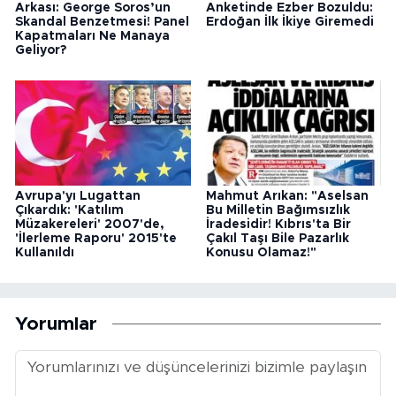
Arkası: George Soros’un
Anketinde Ezber Bozuldu:
Skandal Benzetmesi! Panel
Erdoğan İlk İkiye Giremedi
Kapatmaları Ne Manaya
Geliyor?
Avrupa'yı Lugattan
Mahmut Arıkan: "Aselsan
Çıkardık: 'Katılım
Bu Milletin Bağımsızlık
Müzakereleri' 2007'de,
İradesidir! Kıbrıs'ta Bir
'İlerleme Raporu' 2015'te
Çakıl Taşı Bile Pazarlık
Kullanıldı
Konusu Olamaz!"
Yorumlar