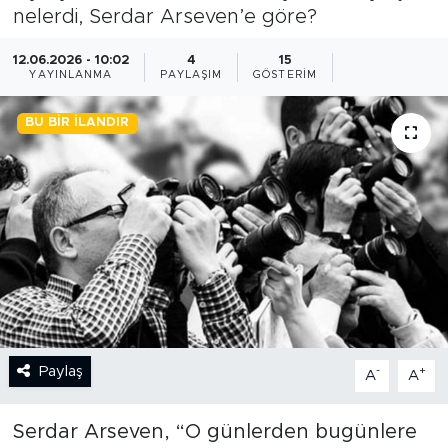
nelerdi, Serdar Arseven’e göre?
BİLİM-TEKNOLOJİ
12.06.2026 - 10:02
4
15
YAYINLANMA
PAYLAŞIM
GÖSTERIM
RÖPÖRTAJ
BU BIR İLANDIR
ANALİZ
NOSTALJİ
KULİS
YAZARLAR
DİNİ
Paylaş
-
+
A
A
POLİTİKA
Serdar Arseven, “O günlerden bugünlere
EKONOMİ