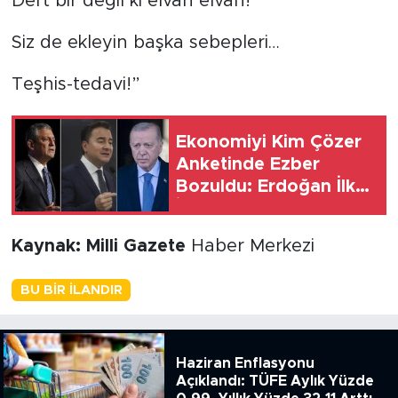
Dert bir değil ki elvan elvan!
Siz de ekleyin başka sebepleri…
Teşhis-tedavi!”
Ekonomiyi Kim Çözer
Anketinde Ezber
Bozuldu: Erdoğan İlk
İkiye Giremedi
Kaynak: Milli Gazete
Haber Merkezi
BU BIR İLANDIR
Haziran Enflasyonu
Açıklandı: TÜFE Aylık Yüzde