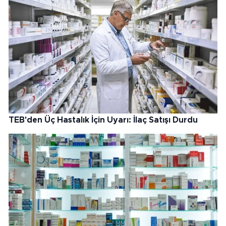
TEB'den Üç Hastalık İçin Uyarı: İlaç Satışı Durdu