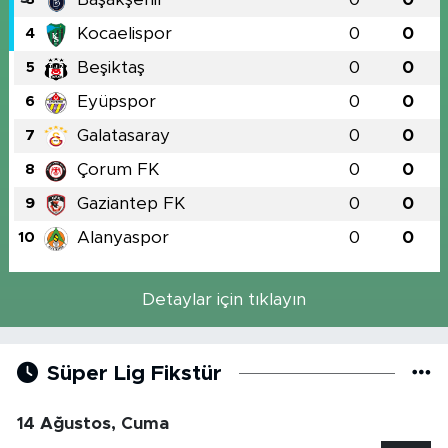
Kocaelispor
0
0
4
Beşiktaş
0
0
5
Eyüpspor
0
0
6
Galatasaray
0
0
7
Çorum FK
0
0
8
Gaziantep FK
0
0
9
Alanyaspor
0
0
10
Detaylar için tıklayın
Süper Lig Fikstür
14 Ağustos, Cuma