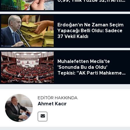
0,99, Yıllık Yüzde 32,11 Arttı,
ENSAG: Tüfe 1.94 Yıllık Yüzde
51.49
Erdoğan'ın Ne Zaman Seçim
Yapacağı Belli Oldu: Sadece
37 Vekil Kaldı
Muhalefetten Meclis'te
'Sonunda Bu da Oldu'
Tepkisi: "AK Parti Mahkeme
Kararına Uymamak İçin
Kanun Çıkardı"
EDITÖR HAKKINDA
Ahmet Kacır