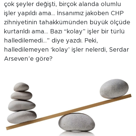
çok şeyler değişti, birçok alanda olumlu
işler yapıldı ama… İnsanımız jakoben CHP
SPOR
zihniyetinin tahakkümünden büyük ölçüde
KÜLTÜR SANAT
kurtarıldı ama… Bazı “kolay” işler bir türlü
halledilemedi…” diye yazdı. Peki,
YAŞAM
halledilemeyen ‘kolay’ işler nelerdi, Serdar
Arseven’e göre?
TARİHTEN GÜNÜMÜZE
TARİH
KADIN
SAĞLIK
SİYASET