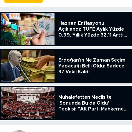
Haziran Enflasyonu
Açıklandı: TÜFE Aylık Yüzde
0,99, Yıllık Yüzde 32,11 Arttı,
ENSAG: Tüfe 1.94 Yıllık Yüzde
51.49
Erdoğan'ın Ne Zaman Seçim
Yapacağı Belli Oldu: Sadece
37 Vekil Kaldı
Muhalefetten Meclis'te
'Sonunda Bu da Oldu'
Tepkisi: "AK Parti Mahkeme
Kararına Uymamak İçin
Kanun Çıkardı"