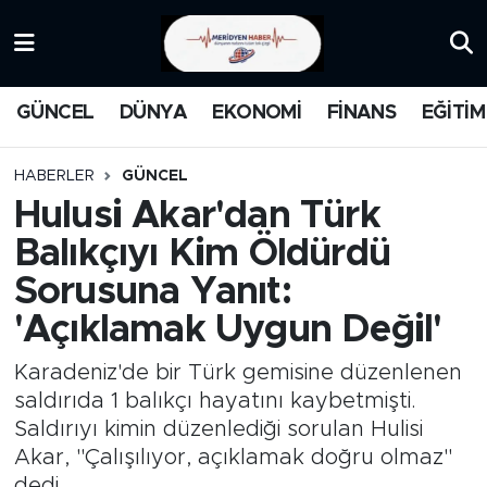
KATEGORİZE EDİLMEMİŞ
Nöbetçi Eczaneler
GÜNCEL
DÜNYA
EKONOMİ
FİNANS
EĞİTİM
EĞİTİM
Hava Durumu
HABERLER
GÜNCEL
MANŞET
İstanbul Namaz Vakitleri
Hulusi Akar'dan Türk
Balıkçıyı Kim Öldürdü
MEDYA
Trafik Durumu
Sorusuna Yanıt:
FİNANS
Süper Lig Puan Durumu ve Fikstür
'Açıklamak Uygun Değil'
DÜNYA
Tüm Manşetler
Karadeniz'de bir Türk gemisine düzenlenen
saldırıda 1 balıkçı hayatını kaybetmişti.
GÜNCEL
Son Dakika Haberleri
Saldırıyı kimin düzenlediği sorulan Hulisi
Akar, "Çalışılıyor, açıklamak doğru olmaz"
KARİKATÜR
Haber Arşivi
dedi.