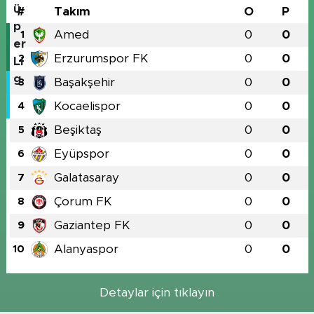
#
Takım
O
P
Amed
0
0
1
Erzurumspor FK
0
0
2
Başakşehir
0
0
3
Kocaelispor
0
0
4
Beşiktaş
0
0
5
Eyüpspor
0
0
6
Galatasaray
0
0
7
Çorum FK
0
0
8
Gaziantep FK
0
0
9
Alanyaspor
0
0
10
Detaylar için tıklayın