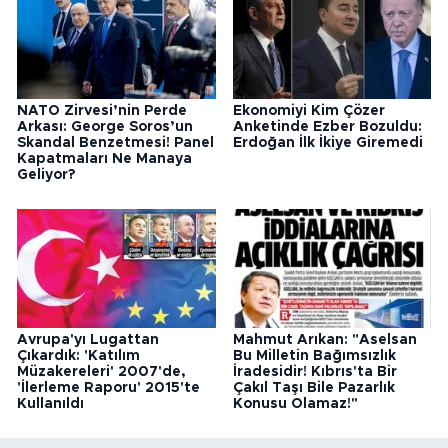
NATO Zirvesi’nin Perde
Ekonomiyi Kim Çözer
Arkası: George Soros’un
Anketinde Ezber Bozuldu:
Skandal Benzetmesi! Panel
Erdoğan İlk İkiye Giremedi
Kapatmaları Ne Manaya
Geliyor?
Avrupa'yı Lugattan
Mahmut Arıkan: "Aselsan
Çıkardık: 'Katılım
Bu Milletin Bağımsızlık
Müzakereleri' 2007'de,
İradesidir! Kıbrıs'ta Bir
'İlerleme Raporu' 2015'te
Çakıl Taşı Bile Pazarlık
Kullanıldı
Konusu Olamaz!"