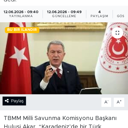
BİLİM-TEKNOLOJİ
12.06.2026 - 09:40
12.06.2026 - 09:49
4
2
YAYINLANMA
GÜNCELLEME
PAYLAŞIM
GÖST
RÖPÖRTAJ
BU BIR İLANDIR
ANALİZ
NOSTALJİ
KULİS
YAZARLAR
DİNİ
Paylaş
-
+
A
A
POLİTİKA
TBMM Milli Savunma Komisyonu Başkanı
Hulusi Akar, “Karadeniz’de bir Türk
EKONOMİ