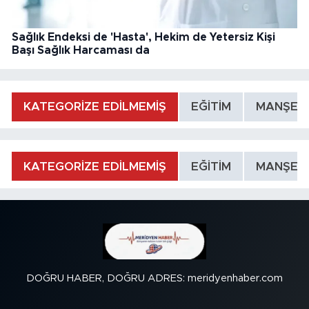
Sağlık Endeksi de 'Hasta', Hekim de Yetersiz Kişi
Başı Sağlık Harcaması da
KATEGORİZE EDİLMEMİŞ
EĞİTİM
MANŞET
KATEGORİZE EDİLMEMİŞ
EĞİTİM
MANŞET
DOĞRU HABER, DOĞRU ADRES: meridyenhaber.com