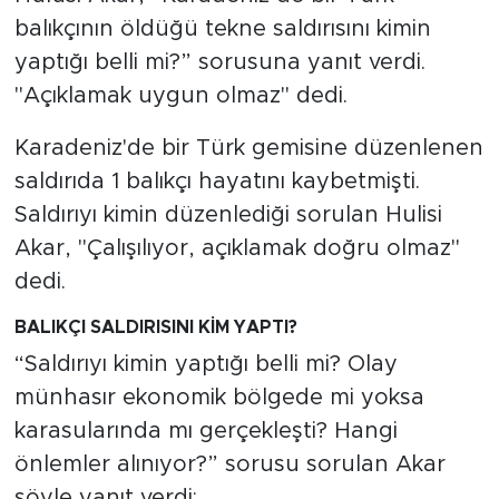
balıkçının öldüğü tekne saldırısını kimin
SPOR
yaptığı belli mi?” sorusuna yanıt verdi.
"Açıklamak uygun olmaz" dedi.
KÜLTÜR SANAT
Karadeniz'de bir Türk gemisine düzenlenen
YAŞAM
saldırıda 1 balıkçı hayatını kaybetmişti.
Saldırıyı kimin düzenlediği sorulan Hulisi
TARİHTEN GÜNÜMÜZE
Akar, "Çalışılıyor, açıklamak doğru olmaz"
TARİH
dedi.
BALIKÇI SALDIRISINI KİM YAPTI?
KADIN
“Saldırıyı kimin yaptığı belli mi? Olay
SAĞLIK
münhasır ekonomik bölgede mi yoksa
karasularında mı gerçekleşti? Hangi
SİYASET
önlemler alınıyor?” sorusu sorulan Akar
şöyle yanıt verdi: