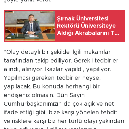
MEDYA KÖŞESİ
FOTO GALERİ
Şırnak Üniversitesi
Rektörü Üniversiteye
VİDEOLAR
Aldığı Akrabalarını Tek
Tek Saydı: İnancım
ALINTI YAZARLAR
Gereği Yaptım,
“Olay detaylı bir şekilde ilgili makamlar
Emrimdir Tebrik Edin
tarafından takip ediliyor. Gerekli tedbirler
SOSYAL MEDYA
alındı, alınıyor. İkazlar yapıldı, yapılıyor.
Yapılması gereken tedbirler neyse,
yapılacak. Bu konuda herhangi bir
endişeniz olmasın. Dün Sayın
Cumhurbaşkanımızın da çok açık ve net
ifade ettiği gibi, bize karşı yönelen tehdit
ve risklere karşı biz her türlü olayı yakından