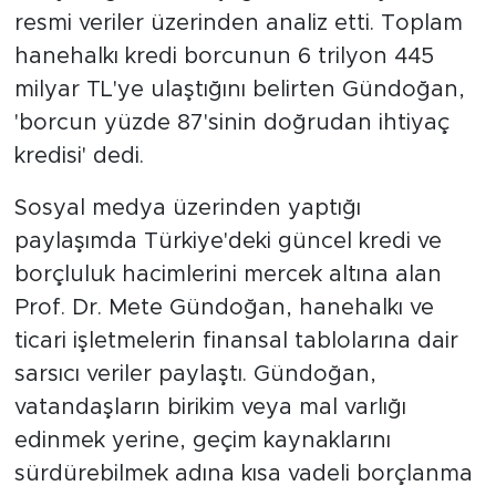
resmi veriler üzerinden analiz etti. Toplam
SPOR
hanehalkı kredi borcunun 6 trilyon 445
milyar TL'ye ulaştığını belirten Gündoğan,
KÜLTÜR SANAT
'borcun yüzde 87'sinin doğrudan ihtiyaç
kredisi' dedi.
YAŞAM
Sosyal medya üzerinden yaptığı
TARİHTEN GÜNÜMÜZE
paylaşımda Türkiye'deki güncel kredi ve
borçluluk hacimlerini mercek altına alan
TARİH
Prof. Dr. Mete Gündoğan, hanehalkı ve
KADIN
ticari işletmelerin finansal tablolarına dair
sarsıcı veriler paylaştı. Gündoğan,
SAĞLIK
vatandaşların birikim veya mal varlığı
edinmek yerine, geçim kaynaklarını
SİYASET
sürdürebilmek adına kısa vadeli borçlanma