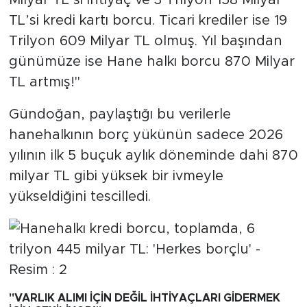
Milyar TL’si ihtiyaç ve 3 Trilyon 158 Milyar
TL’si kredi kartı borcu. Ticari krediler ise 19
Trilyon 609 Milyar TL olmuş. Yıl başından
günümüze ise Hane halkı borcu 870 Milyar
TL artmış!"
Gündoğan, paylaştığı bu verilerle
hanehalkının borç yükünün sadece 2026
yılının ilk 5 buçuk aylık döneminde dahi 870
milyar TL gibi yüksek bir ivmeyle
yükseldiğini tescilledi.
"VARLIK ALIMI İÇİN DEĞİL İHTİYAÇLARI GİDERMEK