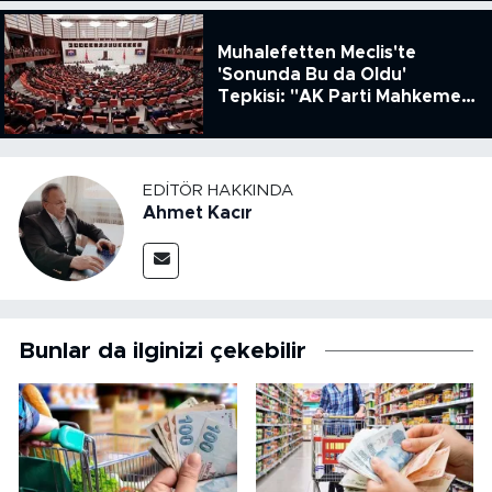
Muhalefetten Meclis'te
'Sonunda Bu da Oldu'
Tepkisi: "AK Parti Mahkeme
Kararına Uymamak İçin
Kanun Çıkardı"
EDITÖR HAKKINDA
Ahmet Kacır
Bunlar da ilginizi çekebilir