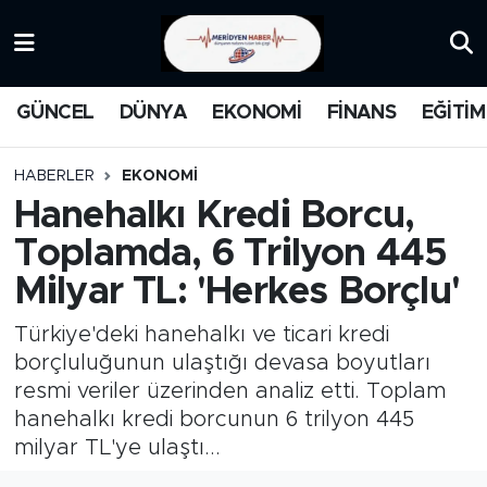
KATEGORİZE EDİLMEMİŞ
Nöbetçi Eczaneler
GÜNCEL
DÜNYA
EKONOMİ
FİNANS
EĞİTİM
EĞİTİM
Hava Durumu
HABERLER
EKONOMİ
MANŞET
İstanbul Namaz Vakitleri
Hanehalkı Kredi Borcu,
Toplamda, 6 Trilyon 445
MEDYA
Trafik Durumu
Milyar TL: 'Herkes Borçlu'
FİNANS
Süper Lig Puan Durumu ve Fikstür
Türkiye'deki hanehalkı ve ticari kredi
DÜNYA
Tüm Manşetler
borçluluğunun ulaştığı devasa boyutları
resmi veriler üzerinden analiz etti. Toplam
GÜNCEL
Son Dakika Haberleri
hanehalkı kredi borcunun 6 trilyon 445
milyar TL'ye ulaştı...
KARİKATÜR
Haber Arşivi