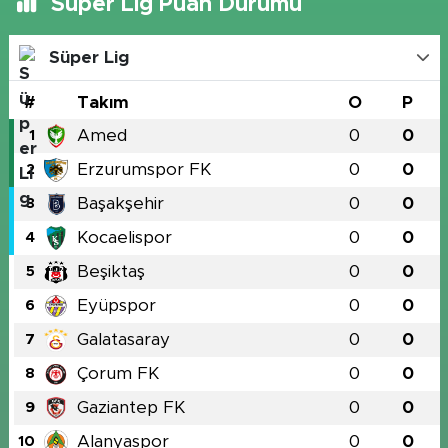
Süper Lig Puan Durumu
Süper Lig
#
Takım
O
P
Amed
0
0
1
Erzurumspor FK
0
0
2
Başakşehir
0
0
3
Kocaelispor
0
0
4
Beşiktaş
0
0
5
Eyüpspor
0
0
6
Galatasaray
0
0
7
Çorum FK
0
0
8
Gaziantep FK
0
0
9
Alanyaspor
0
0
10