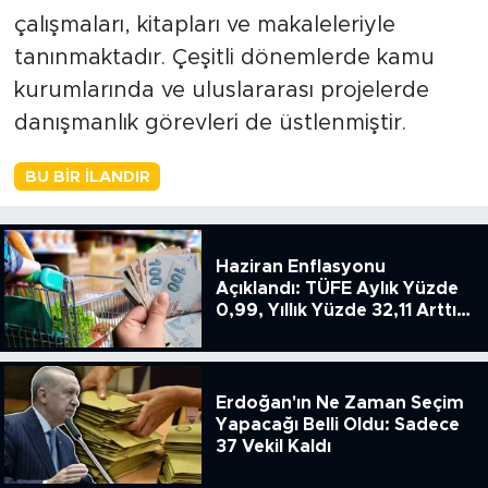
çalışmaları, kitapları ve makaleleriyle
tanınmaktadır. Çeşitli dönemlerde kamu
kurumlarında ve uluslararası projelerde
danışmanlık görevleri de üstlenmiştir.
BU BIR İLANDIR
Haziran Enflasyonu
Açıklandı: TÜFE Aylık Yüzde
0,99, Yıllık Yüzde 32,11 Arttı,
ENSAG: Tüfe 1.94 Yıllık Yüzde
51.49
Erdoğan'ın Ne Zaman Seçim
Yapacağı Belli Oldu: Sadece
37 Vekil Kaldı