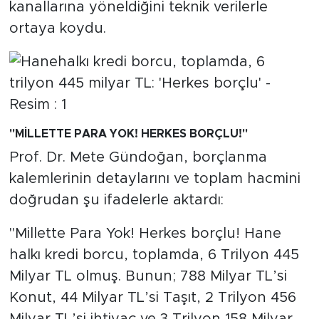
MEDYA KÖŞESİ
kanallarına yöneldiğini teknik verilerle
ortaya koydu.
FOTO GALERİ
VİDEOLAR
ALINTI YAZARLAR
"MİLLETTE PARA YOK! HERKES BORÇLU!"
SOSYAL MEDYA
Prof. Dr. Mete Gündoğan, borçlanma
kalemlerinin detaylarını ve toplam hacmini
doğrudan şu ifadelerle aktardı:
"Millette Para Yok! Herkes borçlu! Hane
halkı kredi borcu, toplamda, 6 Trilyon 445
Milyar TL olmuş. Bunun; 788 Milyar TL’si
Konut, 44 Milyar TL’si Taşıt, 2 Trilyon 456