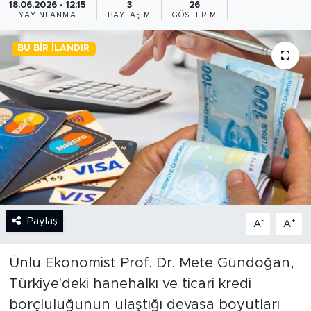
18.06.2026 - 12:15
3
26
YAYINLANMA
PAYLAŞIM
GÖSTERIM
BİLİM-TEKNOLOJİ
BU BIR İLANDIR
RÖPÖRTAJ
ANALİZ
NOSTALJİ
KULİS
YAZARLAR
Paylaş
-
+
A
A
DİNİ
Ünlü Ekonomist Prof. Dr. Mete Gündoğan,
POLİTİKA
Türkiye'deki hanehalkı ve ticari kredi
borçluluğunun ulaştığı devasa boyutları
EKONOMİ