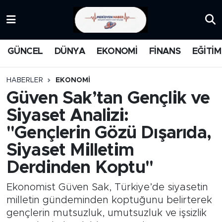
KATEGORİZE EDİLMEMİŞ
Nöbetçi Eczaneler
GÜNCEL
DÜNYA
EKONOMİ
FİNANS
EĞİTİM
EĞİTİM
Hava Durumu
HABERLER
EKONOMİ
MANŞET
İstanbul Namaz Vakitleri
Güven Sak’tan Gençlik ve
Siyaset Analizi:
MEDYA
Trafik Durumu
''Gençlerin Gözü Dışarıda,
FİNANS
Süper Lig Puan Durumu ve Fikstür
Siyaset Milletim
Derdinden Koptu''
DÜNYA
Tüm Manşetler
Ekonomist Güven Sak, Türkiye’de siyasetin
GÜNCEL
Son Dakika Haberleri
milletin gündeminden koptuğunu belirterek
gençlerin mutsuzluk, umutsuzluk ve işsizlik
KARİKATÜR
Haber Arşivi