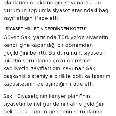
MEDYA KÖŞESİ
planlarına odaklandığını savunarak, bu
durumun toplumla siyaset arasındaki bağı
FOTO GALERİ
zayıflattığını ifade etti.
VİDEOLAR
“SİYASET MİLLETİN DERDİNDEN KOPTU”
Güven Sak, yazısında Türkiye’de siyasetin
ALINTI YAZARLAR
kendi içine kapandığı bir dönemden
geçildiğini belirtti. Bu durumun, siyasetin
SOSYAL MEDYA
milletin sorunlarına çözüm üretme
kabiliyetini zayıflattığını savunan Sak,
başkanlık sistemiyle birlikte politika tasarım
kapasitesinin de aşındığını ifade etti.
Sak, “Siyasetçinin kariyer planı”nın
siyasetin temel gündemi haline geldiğini
belirterek, bunun gençlerin sorunlarına