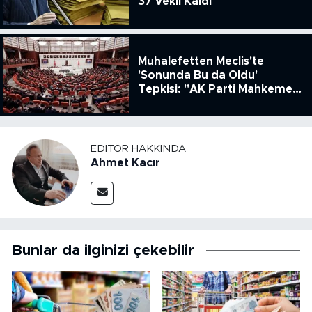
37 Vekil Kaldı
Muhalefetten Meclis'te
'Sonunda Bu da Oldu'
Tepkisi: "AK Parti Mahkeme
Kararına Uymamak İçin
Kanun Çıkardı"
EDITÖR HAKKINDA
Ahmet Kacır
Bunlar da ilginizi çekebilir