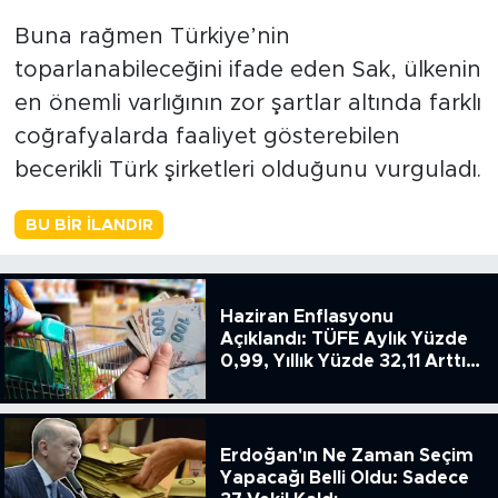
Buna rağmen Türkiye’nin
toparlanabileceğini ifade eden Sak, ülkenin
en önemli varlığının zor şartlar altında farklı
coğrafyalarda faaliyet gösterebilen
becerikli Türk şirketleri olduğunu vurguladı.
BU BIR İLANDIR
Haziran Enflasyonu
Açıklandı: TÜFE Aylık Yüzde
0,99, Yıllık Yüzde 32,11 Arttı,
ENSAG: Tüfe 1.94 Yıllık Yüzde
51.49
Erdoğan'ın Ne Zaman Seçim
Yapacağı Belli Oldu: Sadece