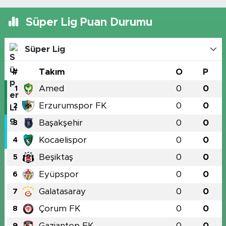
Süper Lig Puan Durumu
Süper Lig
#
Takım
O
P
Amed
0
0
1
Erzurumspor FK
0
0
2
Başakşehir
0
0
3
Kocaelispor
0
0
4
Beşiktaş
0
0
5
Eyüpspor
0
0
6
Galatasaray
0
0
7
Çorum FK
0
0
8
Gaziantep FK
0
0
9