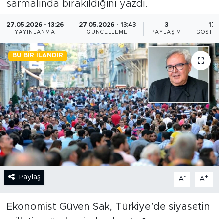
sarmalında bırakıldığını yazdı.
BİLİM-TEKNOLOJİ
27.05.2026 - 13:26
27.05.2026 - 13:43
3
17
YAYINLANMA
GÜNCELLEME
PAYLAŞIM
GÖSTE
RÖPÖRTAJ
BU BIR İLANDIR
ANALİZ
NOSTALJİ
KULİS
YAZARLAR
DİNİ
Paylaş
-
+
A
A
POLİTİKA
Ekonomist Güven Sak, Türkiye’de siyasetin
EKONOMİ