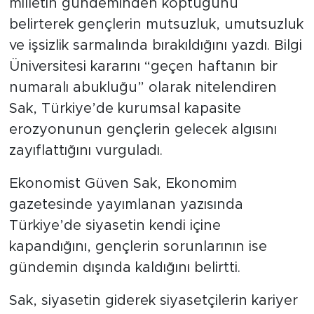
milletin gündeminden koptuğunu
belirterek gençlerin mutsuzluk, umutsuzluk
SPOR
ve işsizlik sarmalında bırakıldığını yazdı. Bilgi
Üniversitesi kararını “geçen haftanın bir
KÜLTÜR SANAT
numaralı abukluğu” olarak nitelendiren
YAŞAM
Sak, Türkiye’de kurumsal kapasite
erozyonunun gençlerin gelecek algısını
TARİHTEN GÜNÜMÜZE
zayıflattığını vurguladı.
TARİH
Ekonomist Güven Sak, Ekonomim
gazetesinde yayımlanan yazısında
KADIN
Türkiye’de siyasetin kendi içine
kapandığını, gençlerin sorunlarının ise
SAĞLIK
gündemin dışında kaldığını belirtti.
SİYASET
Sak, siyasetin giderek siyasetçilerin kariyer