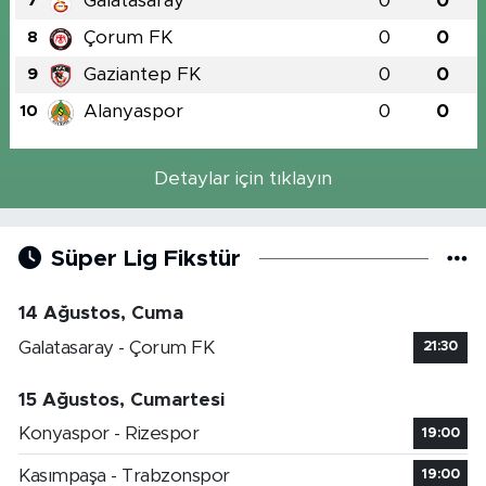
Galatasaray
0
0
7
Çorum FK
0
0
8
Gaziantep FK
0
0
9
Alanyaspor
0
0
10
Detaylar için tıklayın
Süper Lig Fikstür
14 Ağustos, Cuma
Galatasaray - Çorum FK
21:30
15 Ağustos, Cumartesi
Konyaspor - Rizespor
19:00
Kasımpaşa - Trabzonspor
19:00