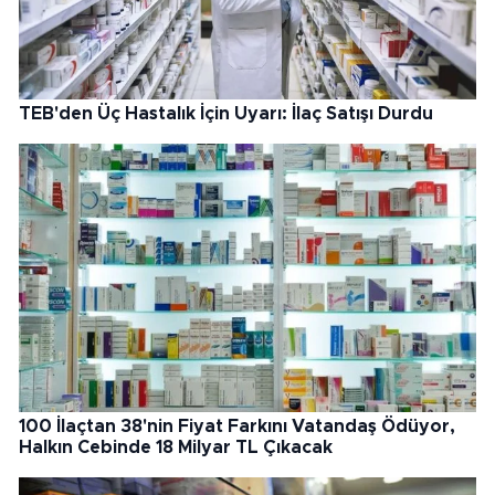
TEB'den Üç Hastalık İçin Uyarı: İlaç Satışı Durdu
100 İlaçtan 38'nin Fiyat Farkını Vatandaş Ödüyor,
Halkın Cebinde 18 Milyar TL Çıkacak