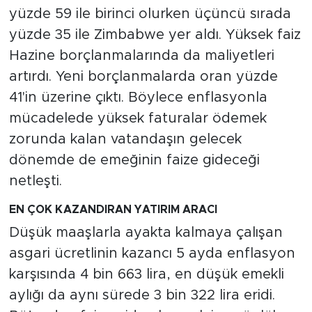
MEDYA KÖŞESİ
yüzde 59 ile birinci olurken üçüncü sırada
yüzde 35 ile Zimbabwe yer aldı. Yüksek faiz
FOTO GALERİ
Hazine borçlanmalarında da maliyetleri
artırdı. Yeni borçlanmalarda oran yüzde
VİDEOLAR
41'in üzerine çıktı. Böylece enflasyonla
ALINTI YAZARLAR
mücadelede yüksek faturalar ödemek
zorunda kalan vatandaşın gelecek
SOSYAL MEDYA
dönemde de emeğinin faize gideceği
netleşti.
EN ÇOK KAZANDIRAN YATIRIM ARACI
Düşük maaşlarla ayakta kalmaya çalışan
asgari ücretlinin kazancı 5 ayda enflasyon
karşısında 4 bin 663 lira, en düşük emekli
aylığı da aynı sürede 3 bin 322 lira eridi.