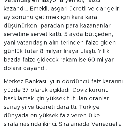
Vatandaş enflasyona yenildi, faizci
kazandı... Emekli, asgari ücretli ve dar gelirli
SPOR
ay sonunu getirmek için kara kara
düşünürken, paradan para kazananlar
KÜLTÜR SANAT
servetine servet kattı. 5 ayda bütçeden,
YAŞAM
yani vatandaşın alın terinden faize giden
günlük tutar 8 milyar liraya ulaştı. Yıllık
TARİHTEN GÜNÜMÜZE
bazda faize gidecek rakam ise 60 milyar
dolara dayandı.
TARİH
Merkez Bankası, yılın dördüncü faiz kararını
KADIN
yüzde 37 olarak açıkladı. Döviz kurunu
baskılamak için yüksek tutulan oranlar
SAĞLIK
sanayiyi ve ticareti daralttı. Türkiye
SİYASET
dünyada en yüksek faiz veren ülke
sıralamasında ikinci. Sıralamada Venezüella