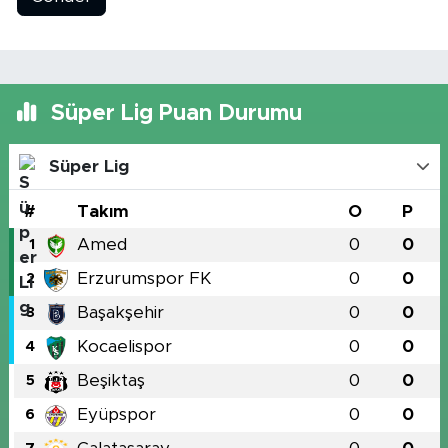
Süper Lig Puan Durumu
Süper Lig
#
Takım
O
P
Amed
0
0
1
Erzurumspor FK
0
0
2
Başakşehir
0
0
3
Kocaelispor
0
0
4
Beşiktaş
0
0
5
Eyüpspor
0
0
6