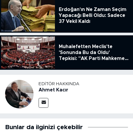
Erdoğan'ın Ne Zaman Seçim
Yapacağı Belli Oldu: Sadece
37 Vekil Kaldı
Muhalefetten Meclis'te
'Sonunda Bu da Oldu'
Tepkisi: "AK Parti Mahkeme
Kararına Uymamak İçin
Kanun Çıkardı"
EDITÖR HAKKINDA
Ahmet Kacır
Bunlar da ilginizi çekebilir