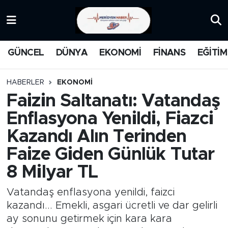
KATEGORİZE EDİLMEMİŞ
Nöbetçi Eczaneler
GÜNCEL
DÜNYA
EKONOMİ
FİNANS
EĞİTİM
EĞİTİM
Hava Durumu
HABERLER
EKONOMİ
MANŞET
İstanbul Namaz Vakitleri
Faizin Saltanatı: Vatandaş
Enflasyona Yenildi, Fiazci
MEDYA
Trafik Durumu
Kazandı Alın Terinden
FİNANS
Süper Lig Puan Durumu ve Fikstür
Faize Giden Günlük Tutar
8 Milyar TL
DÜNYA
Tüm Manşetler
Vatandaş enflasyona yenildi, faizci
GÜNCEL
Son Dakika Haberleri
kazandı... Emekli, asgari ücretli ve dar gelirli
ay sonunu getirmek için kara kara
KARİKATÜR
Haber Arşivi