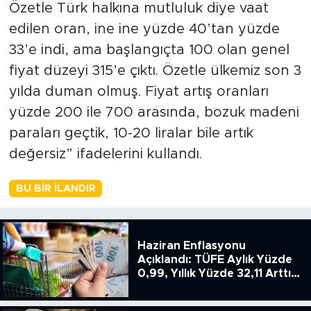
Özetle Türk halkına mutluluk diye vaat
edilen oran, ine ine yüzde 40’tan yüzde
33’e indi, ama başlangıçta 100 olan genel
fiyat düzeyi 315’e çıktı. Özetle ülkemiz son 3
yılda duman olmuş. Fiyat artış oranları
yüzde 200 ile 700 arasında, bozuk madeni
paraları geçtik, 10-20 liralar bile artık
değersiz” ifadelerini kullandı.
BU BIR İLANDIR
Haziran Enflasyonu
Açıklandı: TÜFE Aylık Yüzde
0,99, Yıllık Yüzde 32,11 Arttı,
ENSAG: Tüfe 1.94 Yıllık Yüzde
51.49