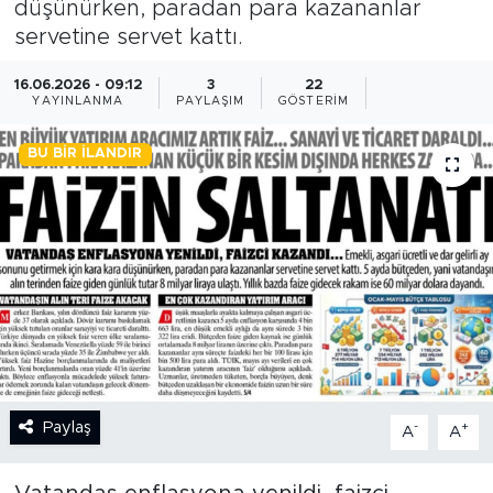
düşünürken, paradan para kazananlar
servetine servet kattı.
BİLİM-TEKNOLOJİ
16.06.2026 - 09:12
3
22
RÖPÖRTAJ
YAYINLANMA
PAYLAŞIM
GÖSTERIM
ANALİZ
BU BIR İLANDIR
NOSTALJİ
KULİS
YAZARLAR
DİNİ
Paylaş
-
+
POLİTİKA
A
A
EKONOMİ