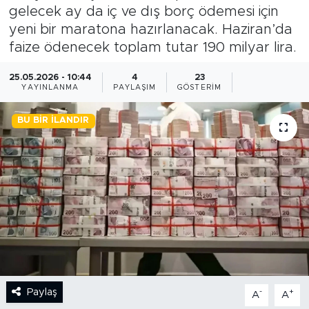
gelecek ay da iç ve dış borç ödemesi için
BİLİM-TEKNOLOJİ
yeni bir maratona hazırlanacak. Haziran’da
faize ödenecek toplam tutar 190 milyar lira.
RÖPÖRTAJ
25.05.2026 - 10:44
4
23
YAYINLANMA
PAYLAŞIM
GÖSTERIM
ANALİZ
BU BIR İLANDIR
NOSTALJİ
KULİS
YAZARLAR
DİNİ
POLİTİKA
Paylaş
-
+
A
A
EKONOMİ