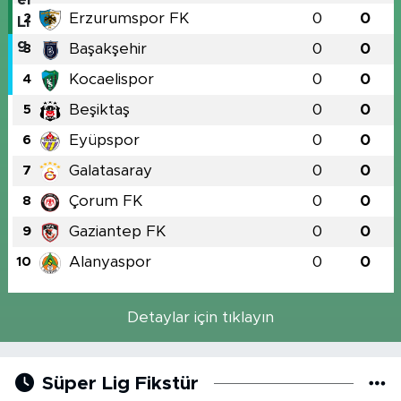
Erzurumspor FK
0
0
2
Başakşehir
0
0
3
Kocaelispor
0
0
4
Beşiktaş
0
0
5
Eyüpspor
0
0
6
Galatasaray
0
0
7
Çorum FK
0
0
8
Gaziantep FK
0
0
9
Alanyaspor
0
0
10
Detaylar için tıklayın
Süper Lig Fikstür