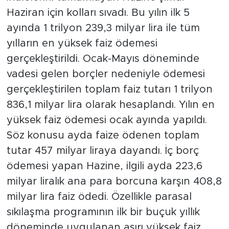
MEDYA KÖŞESİ
Haziran için kolları sıvadı. Bu yılın ilk 5
ayında 1 trilyon 239,3 milyar lira ile tüm
FOTO GALERİ
yılların en yüksek faiz ödemesi
VİDEOLAR
gerçekleştirildi. Ocak-Mayıs döneminde
vadesi gelen borçler nedeniyle ödemesi
ALINTI YAZARLAR
gerçekleştirilen toplam faiz tutarı 1 trilyon
836,1 milyar lira olarak hesaplandı. Yılın en
SOSYAL MEDYA
yüksek faiz ödemesi ocak ayında yapıldı.
Söz konusu ayda faize ödenen toplam
tutar 457 milyar liraya dayandı. İç borç
ödemesi yapan Hazine, ilgili ayda 223,6
milyar liralık ana para borcuna karşın 408,8
milyar lira faiz ödedi. Özellikle parasal
sıkılaşma programının ilk bir buçuk yıllık
döneminde uygulanan aşırı yüksek faiz