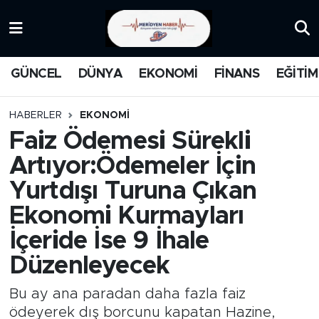
KATEGORİZE EDİLMEMİŞ
Nöbetçi Eczaneler
GÜNCEL
DÜNYA
EKONOMİ
FİNANS
EĞİTİM
EĞİTİM
Hava Durumu
HABERLER
EKONOMİ
MANŞET
İstanbul Namaz Vakitleri
Faiz Ödemesi Sürekli
Artıyor:Ödemeler İçin
MEDYA
Trafik Durumu
Yurtdışı Turuna Çıkan
FİNANS
Süper Lig Puan Durumu ve Fikstür
Ekonomi Kurmayları
İçeride İse 9 İhale
DÜNYA
Tüm Manşetler
Düzenleyecek
GÜNCEL
Son Dakika Haberleri
Bu ay ana paradan daha fazla faiz
KARİKATÜR
Haber Arşivi
ödeyerek dış borcunu kapatan Hazine,