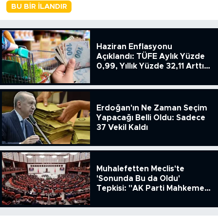
BU BIR İLANDIR
Haziran Enflasyonu
Açıklandı: TÜFE Aylık Yüzde
0,99, Yıllık Yüzde 32,11 Arttı,
ENSAG: Tüfe 1.94 Yıllık Yüzde
51.49
Erdoğan'ın Ne Zaman Seçim
Yapacağı Belli Oldu: Sadece
37 Vekil Kaldı
Muhalefetten Meclis'te
'Sonunda Bu da Oldu'
Tepkisi: "AK Parti Mahkeme
Kararına Uymamak İçin
Kanun Çıkardı"