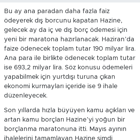
Bu ay ana paradan daha fazla faiz
SPOR
ödeyerek dış borcunu kapatan Hazine,
gelecek ay da iç ve dış borç ödemesi için
KÜLTÜR SANAT
yeni bir maratona hazırlanacak. Haziran’da
YAŞAM
faize ödenecek toplam tutar 190 milyar lira.
Ana para ile birlikte ödenecek toplam tutar
TARİHTEN GÜNÜMÜZE
ise 693,2 milyar lira. Söz konusu ödemeleri
yapabilmek için yurtdışı turuna çıkan
TARİH
ekonomi kurmayları içeride ise 9 ihale
KADIN
düzenleyecek.
Son yıllarda hızla büyüyen kamu açıkları ve
SAĞLIK
artan kamu borçları Hazine’yi yoğun bir
SİYASET
borçlanma maratonuna itti. Mayıs ayının
ihalelerini tamamlayan Hazine şimdi