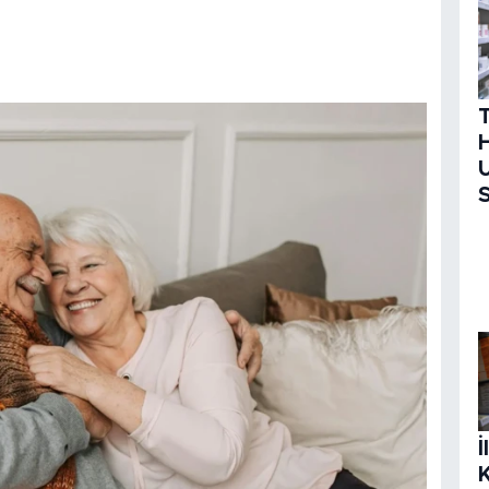
H
U
S
İ