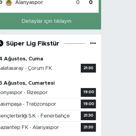
Alanyaspor
0
0
0
Detaylar için tıklayın
Süper Lig Fikstür
4 Ağustos, Cuma
alatasaray - Çorum FK
21:30
5 Ağustos, Cumartesi
onyaspor - Rizespor
19:00
asımpaşa - Trabzonspor
19:00
ençlerbirliği S.K. - Fenerbahçe
21:30
aziantep FK - Alanyaspor
21:30