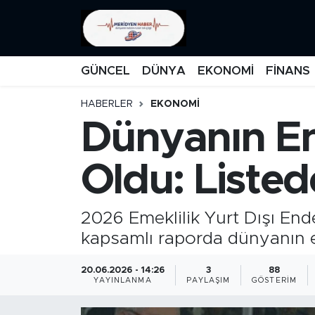
KATEGORİZE EDİLMEMİŞ
Nöbetçi Eczaneler
GÜNCEL
DÜNYA
EKONOMİ
FİNANS
EĞİTİM
Hava Durumu
HABERLER
EKONOMİ
Dünyanın En 
MANŞET
İstanbul Namaz Vakitleri
MEDYA
Trafik Durumu
Oldu: Listed
FİNANS
Süper Lig Puan Durumu ve Fikstür
2026 Emeklilik Yurt Dışı Ende
DÜNYA
Tüm Manşetler
kapsamlı raporda dünyanın en 
GÜNCEL
Son Dakika Haberleri
20.06.2026 - 14:26
3
88
YAYINLANMA
PAYLAŞIM
GÖSTERIM
KARİKATÜR
Haber Arşivi