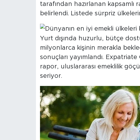
tarafından hazırlanan kapsamlı r
belirlendi. Listede sürpriz ülkeleri
SPOR
KÜLTÜR SANAT
Yurt dışında huzurlu, bütçe dostu 
YAŞAM
milyonlarca kişinin merakla bekle
sonuçları yayımlandı. Expatriate
TARİHTEN GÜNÜMÜZE
rapor, uluslararası emeklilik göç
seriyor.
TARİH
KADIN
SAĞLIK
SİYASET