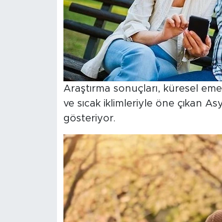
MEDYA KÖŞESİ
FOTO GALERİ
VİDEOLAR
ALINTI YAZARLAR
Araştırma sonuçları, küresel emek
ve sıcak iklimleriyle öne çıkan As
SOSYAL MEDYA
gösteriyor.