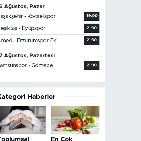
6 Ağustos, Pazar
aşakşehir - Kocaelispor
19:00
eşiktaş - Eyüpspor
21:30
med - Erzurumspor FK
21:30
7 Ağustos, Pazartesi
amsunspor - Göztepe
21:30
Kategori Haberler
Toplumsal
En Çok