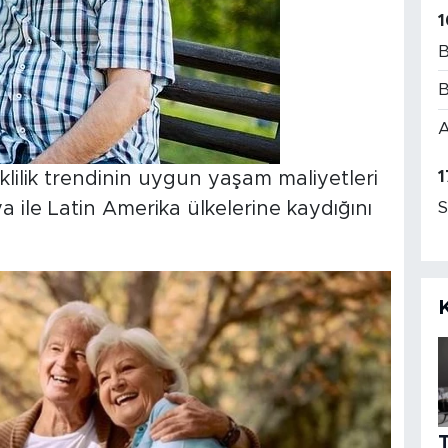
1
B
B
A
1
lilik trendinin uygun yaşam maliyetleri
ya ile Latin Amerika ülkelerine kaydığını
S