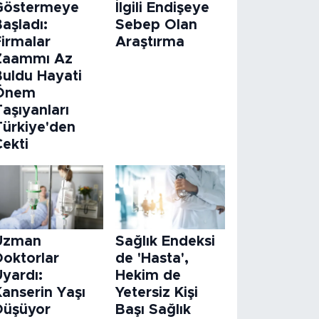
Göstermeye
İlgili Endişeye
aşladı:
Sebep Olan
Firmalar
Araştırma
Zaammı Az
Buldu Hayati
Önem
aşıyanları
Türkiye'den
Çekti
Uzman
Sağlık Endeksi
Doktorlar
de 'Hasta',
Uyardı:
Hekim de
Kanserin Yaşı
Yetersiz Kişi
Düşüyor
Başı Sağlık