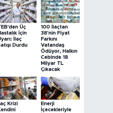
TEB'den Üç
100 İlaçtan
astalık İçin
38'nin Fiyat
yarı: İlaç
Farkını
atışı Durdu
Vatandaş
Ödüyor, Halkın
Cebinde 18
Milyar TL
Çıkacak
laç Krizi
Enerji
Kendini
İçecekleriyle