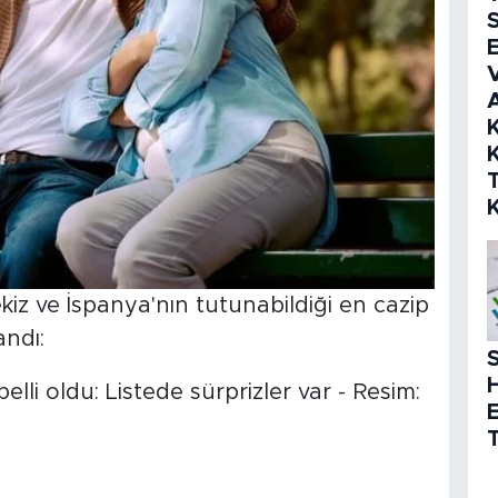
S
E
V
K
K
iz ve İspanya'nın tutunabildiği en cazip
andı:
S
T