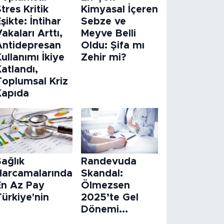
tres Kritik
Kimyasal İçeren
şikte: İntihar
Sebze ve
akaları Arttı,
Meyve Belli
Antidepresan
Oldu: Şifa mı
ullanımı İkiye
Zehir mi?
atlandı,
Toplumsal Kriz
Kapıda
ağlık
Randevuda
Harcamalarında
Skandal:
En Az Pay
Ölmezsen
ürkiye'nin
2025’te Gel
Dönemi...