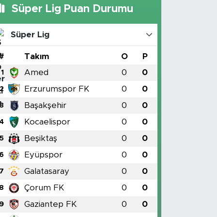
Süper Lig Puan Durumu
Süper Lig
#
Takım
O
P
Amed
0
0
1
Erzurumspor FK
0
0
2
Başakşehir
0
0
3
Kocaelispor
0
0
4
Beşiktaş
0
0
5
Eyüpspor
0
0
6
Galatasaray
0
0
7
Çorum FK
0
0
8
Gaziantep FK
0
0
9