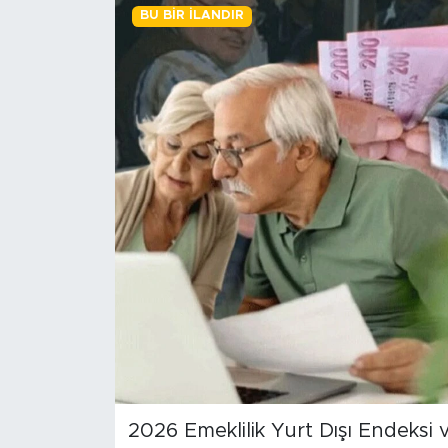
BU BIR İLANDIR
BİLİM-TEKNOLOJİ
RÖPÖRTAJ
ANALİZ
NOSTALJİ
KULİS
YAZARLAR
DİNİ
POLİTİKA
2026 Emeklilik Yurt Dışı Endeksi v
EKONOMİ