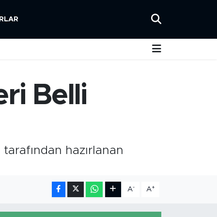
RLAR
i Belli
p tarafından hazırlanan
-
+
A
A