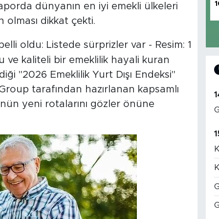
1
aporda dünyanın en iyi emekli ülkeleri
n olması dikkat çekti.
ve kaliteli bir emeklilik hayali kuran
diği "2026 Emeklilik Yurt Dışı Endeksi"
 Group tarafından hazırlanan kapsamlı
1
ünün yeni rotalarını gözler önüne
G
1
K
K
G
G