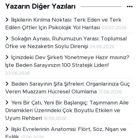
Yazarın Diğer Yazıları
İlişkilerin Kırılma Noktası: Terk Eden ve Terk
Edilen Çiftler İçin Psikolojik Yol Haritası
03.07.2026
Sokağın Aynası, Ruhumuzun Yarası: Toplumsal
Öfke ve Nezaketin Soylu Direnişi
24.06.2026
İçinizdeki Dev Şirketi Yönetmeye Hazır mısınız?
İşte Beden Sarayınızın 100 Stratejik Lideri!
23.06.2026
Beden Sarayının Şifa Şifreleri: Organlarınıza Güç
Veren Muazzam Hücresel Olumlama
17.06.2026
Yeni Bir Çatı, Yeni Bir Başlangıç: Taşınmanın Aile
Dinamikleri Üzerindeki Çok Boyutlu Etkileri ve
Uyum Rehberi
16.06.2026
İlişki Evrelerinin Anatomisi: Flört, Söz, Nişan ve
Evlilik
12.06.2026