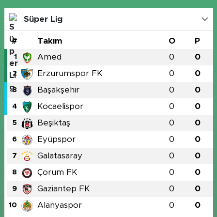
Süper Lig
#
Takım
O
P
Amed
0
0
1
Erzurumspor FK
0
0
2
Başakşehir
0
0
3
Kocaelispor
0
0
4
Beşiktaş
0
0
5
Eyüpspor
0
0
6
Galatasaray
0
0
7
Çorum FK
0
0
8
Gaziantep FK
0
0
9
Alanyaspor
0
0
10