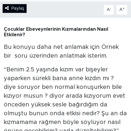
Paylaş
-
+
A
A
BİLİM-TEKNOLOJİ
RÖPÖRTAJ
Çocuklar Ebeveynlerinin Kızmalarından Nasıl
Etkilenir?
ANALİZ
Bu konuyu daha net anlamak için Örnek
NOSTALJİ
bir soru üzerinden anlatmak isterim.
“Benim 2.5 yaşında kızım var bişeyler
KULİS
yaparken sürekli bana anne kızdın mı ?
YAZARLAR
diye soruyor ben normal konuşurken bile
kızıyor musun ? diyor arada kızıyorum evet
DİNİ
önceden yüksek sesle bağırdığım da
olmuştu bunun onda etkisi nedir? Şu an da
POLİTİKA
kızmamama rağmen böyle söylüyor nasıl
EKONOMİ