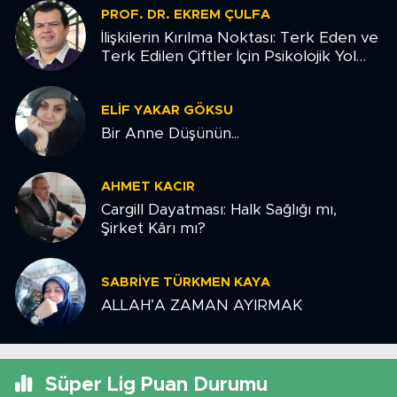
PROF. DR. EKREM ÇULFA
İlişkilerin Kırılma Noktası: Terk Eden ve
Terk Edilen Çiftler İçin Psikolojik Yol
Haritası
ELIF YAKAR GÖKSU
Bir Anne Düşünün...
AHMET KACIR
Cargill Dayatması: Halk Sağlığı mı,
Şirket Kârı mı?
SABRIYE TÜRKMEN KAYA
ALLAH’A ZAMAN AYIRMAK
Süper Lig Puan Durumu