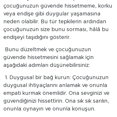
MEDYA KÖŞESİ
çocuğunuzun güvende hissetmeme, korku
veya endişe gibi duygular yaşamasına
FOTO GALERİ
neden olabilir. Bu tür tepkilerin ardından
VİDEOLAR
çocuğunuzun size bunu sorması, hâlâ bu
endişeyi taşıdığını gösterir.
ALINTI YAZARLAR
Bunu düzeltmek ve çocuğunuzun
SOSYAL MEDYA
güvende hissetmesini sağlamak için
aşağıdaki adımları düşünebilirsiniz:
1. Duygusal bir bağ kurun: Çocuğunuzun
duygusal ihtiyaçlarını anlamak ve onunla
empati kurmak önemlidir. Ona sevginizi ve
güvendiğinizi hissettirin. Ona sık sık sarılın,
onunla oynayın ve onunla konuşun.