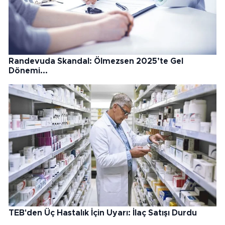
Randevuda Skandal: Ölmezsen 2025’te Gel
Dönemi...
TEB'den Üç Hastalık İçin Uyarı: İlaç Satışı Durdu