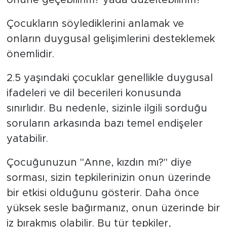
önüne geçebilirim? yada düzeltebilirim?”
Çocukların söylediklerini anlamak ve
SPOR
onların duygusal gelişimlerini desteklemek
KÜLTÜR SANAT
önemlidir.
YAŞAM
2.5 yaşındaki çocuklar genellikle duygusal
ifadeleri ve dil becerileri konusunda
TARİHTEN GÜNÜMÜZE
sınırlıdır. Bu nedenle, sizinle ilgili sorduğu
soruların arkasında bazı temel endişeler
TARİH
yatabilir.
KADIN
Çocuğunuzun "Anne, kızdın mı?" diye
sorması, sizin tepkilerinizin onun üzerinde
SAĞLIK
bir etkisi olduğunu gösterir. Daha önce
SİYASET
yüksek sesle bağırmanız, onun üzerinde bir
iz bırakmış olabilir. Bu tür tepkiler,