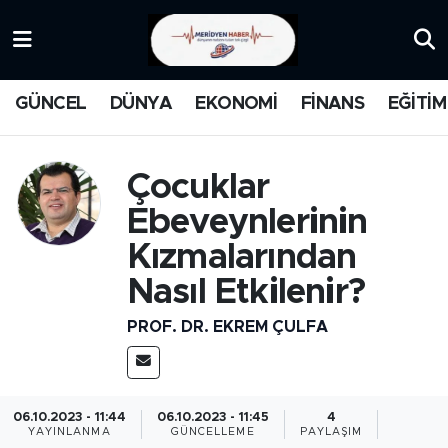
KATEGORİZE EDİLMEMİŞ
Nöbetçi Eczaneler
GÜNCEL
DÜNYA
EKONOMİ
FİNANS
EĞİTİM
EĞİTİM
Hava Durumu
MANŞET
İstanbul Namaz Vakitleri
Çocuklar
Ebeveynlerinin
MEDYA
Trafik Durumu
Kızmalarından
FİNANS
Süper Lig Puan Durumu ve Fikstür
Nasıl Etkilenir?
PROF. DR. EKREM ÇULFA
DÜNYA
Tüm Manşetler
GÜNCEL
Son Dakika Haberleri
06.10.2023 - 11:44
06.10.2023 - 11:45
4
KARİKATÜR
Haber Arşivi
YAYINLANMA
GÜNCELLEME
PAYLAŞIM