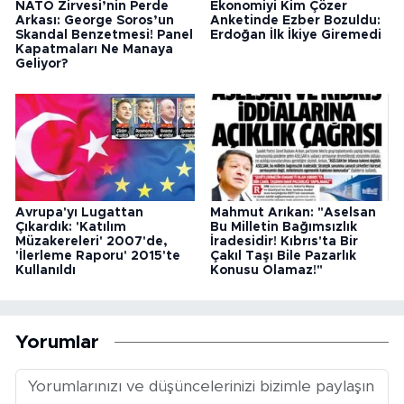
NATO Zirvesi’nin Perde
Ekonomiyi Kim Çözer
Arkası: George Soros’un
Anketinde Ezber Bozuldu:
Skandal Benzetmesi! Panel
Erdoğan İlk İkiye Giremedi
Kapatmaları Ne Manaya
Geliyor?
Avrupa'yı Lugattan
Mahmut Arıkan: "Aselsan
Çıkardık: 'Katılım
Bu Milletin Bağımsızlık
Müzakereleri' 2007'de,
İradesidir! Kıbrıs'ta Bir
'İlerleme Raporu' 2015'te
Çakıl Taşı Bile Pazarlık
Kullanıldı
Konusu Olamaz!"
Yorumlar