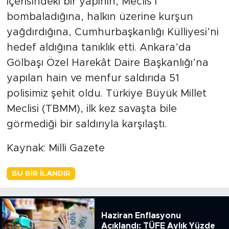
içerisindeki bir yapının, Meclis’i
bombaladığına, halkın üzerine kurşun
yağdırdığına, Cumhurbaşkanlığı Külliyesi’ni
hedef aldığına tanıklık etti. Ankara’da
Gölbaşı Özel Harekât Daire Başkanlığı’na
yapılan hain ve menfur saldırıda 51
polisimiz şehit oldu. Türkiye Büyük Millet
Meclisi (TBMM), ilk kez savaşta bile
görmediği bir saldırıyla karşılaştı.
Kaynak: Milli Gazete
BU BIR İLANDIR
Haziran Enflasyonu
Açıklandı: TÜFE Aylık Yüzde