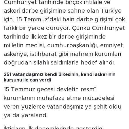
Cumhuriyet tarihinde birçok ihtilale ve
MEDYA KÖŞESİ
askeri darbe girişimine sahne olan Türkiye
FOTO GALERİ
için, 15 Temmuz’daki hain darbe girişimi çok
farklı bir yerde duruyor. Çünkü Cumhuriyet
VİDEOLAR
tarihinde ilk kez bir darbe girişiminde
milletin meclisi, cumhurbaşkanlığı, emniyet,
ALINTI YAZARLAR
askeriye, istihbarat gibi mahrem kurumları
SOSYAL MEDYA
doğrudan silahlı saldırılarla hedef alındı.
251 vatandaşımız kendi ülkesinin, kendi askerinin
kurşunu ile can verdi
15 Temmuz gecesi devletin resmî
kurumlarını muhafaza etme mücadelesi
veren yüzlerce vatandaşımız ya şehit oldu
ya da yaralandı.