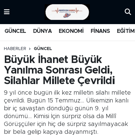
KATEGORİZE EDİLMEMİŞ
Nöbetçi Eczaneler
GÜNCEL
DÜNYA
EKONOMİ
FİNANS
EĞİTİM
EĞİTİM
Hava Durumu
HABERLER
GÜNCEL
MANŞET
İstanbul Namaz Vakitleri
Büyük İhanet Büyük
Yanılma Sonrası Geldi,
MEDYA
Trafik Durumu
Silahlar Millete Çevrildi
FİNANS
Süper Lig Puan Durumu ve Fikstür
9 yıl önce bugün ilk kez milletin silahı millete
DÜNYA
Tüm Manşetler
çevrildi. Bugün 15 Temmuz… Ülkemizin kanlı
bir iç savaştan döndüğü günün 9. yıl
GÜNCEL
Son Dakika Haberleri
dönümü… Kimisi İçin sürpriz olsa da Millî
Görüşçüler için hiç de sürpriz sayılmayacak
KARİKATÜR
Haber Arşivi
bir bela gelip kapıya dayanmıştı.