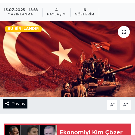
15.07.2025 - 13:33
4
6
BİLİM-TEKNOLOJİ
YAYINLANMA
PAYLAŞIM
GÖSTERIM
RÖPÖRTAJ
BU BIR İLANDIR
ANALİZ
NOSTALJİ
KULİS
YAZARLAR
DİNİ
Paylaş
-
+
A
A
POLİTİKA
Ekonomiyi Kim Çözer
EKONOMİ