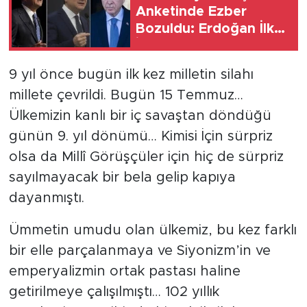
Anketinde Ezber
Bozuldu: Erdoğan İlk
SPOR
İkiye Giremedi
KÜLTÜR SANAT
9 yıl önce bugün ilk kez milletin silahı
millete çevrildi. Bugün 15 Temmuz…
YAŞAM
Ülkemizin kanlı bir iç savaştan döndüğü
günün 9. yıl dönümü… Kimisi İçin sürpriz
TARİHTEN GÜNÜMÜZE
olsa da Millî Görüşçüler için hiç de sürpriz
TARİH
sayılmayacak bir bela gelip kapıya
dayanmıştı.
KADIN
Ümmetin umudu olan ülkemiz, bu kez farklı
SAĞLIK
bir elle parçalanmaya ve Siyonizm’in ve
emperyalizmin ortak pastası haline
SİYASET
getirilmeye çalışılmıştı… 102 yıllık