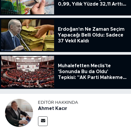
0,99, Yıllık Yüzde 32,11 Arttı,
ENSAG: Tüfe 1.94 Yıllık Yüzde
51.49
Erdoğan'ın Ne Zaman Seçim
Yapacağı Belli Oldu: Sadece
37 Vekil Kaldı
Muhalefetten Meclis'te
'Sonunda Bu da Oldu'
Tepkisi: "AK Parti Mahkeme
Kararına Uymamak İçin
Kanun Çıkardı"
EDITÖR HAKKINDA
Ahmet Kacır