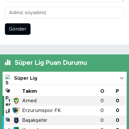
Gönder
Süper Lig Puan Durumu
Süper Lig
#
Takım
O
P
Amed
0
0
1
Erzurumspor FK
0
0
2
Başakşehir
0
0
3