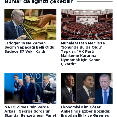
Bunlar da ilginizi çekebilir
Erdoğan'ın Ne Zaman
Muhalefetten Meclis'te
Seçim Yapacağı Belli Oldu:
'Sonunda Bu da Oldu'
Sadece 37 Vekil Kaldı
Tepkisi: "AK Parti
Mahkeme Kararına
Uymamak İçin Kanun
Çıkardı"
NATO Zirvesi’nin Perde
Ekonomiyi Kim Çözer
Arkası: George Soros’un
Anketinde Ezber Bozuldu:
Skandal Benzetmesi! Panel
Erdoğan İlk İkiye Giremedi