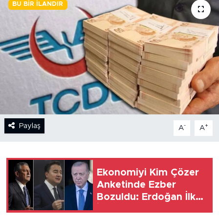
BU BIR İLANDIR
BİLİM-TEKNOLOJİ
RÖPÖRTAJ
ANALİZ
NOSTALJİ
KULİS
Paylaş
-
+
A
A
YAZARLAR
DİNİ
Ekonomiyi Kim Çözer
Anketinde Ezber
POLİTİKA
Bozuldu: Erdoğan İlk
İkiye Giremedi
EKONOMİ