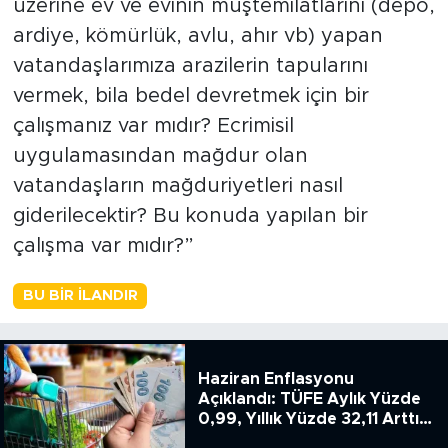
üzerine ev ve evinin müştemilatlarını (depo,
ardiye, kömürlük, avlu, ahır vb) yapan
vatandaşlarımıza arazilerin tapularını
vermek, bila bedel devretmek için bir
çalışmanız var mıdır? Ecrimisil
uygulamasından mağdur olan
vatandaşların mağduriyetleri nasıl
giderilecektir? Bu konuda yapılan bir
çalışma var mıdır?”
BU BIR İLANDIR
Haziran Enflasyonu
Açıklandı: TÜFE Aylık Yüzde
0,99, Yıllık Yüzde 32,11 Arttı,
ENSAG: Tüfe 1.94 Yıllık Yüzde