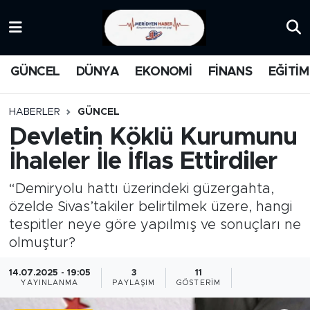
KATEGORİZE EDİLMEMİŞ
Nöbetçi Eczaneler
GÜNCEL
DÜNYA
EKONOMİ
FİNANS
EĞİTİM
EĞİTİM
Hava Durumu
HABERLER
GÜNCEL
MANŞET
İstanbul Namaz Vakitleri
Devletin Köklü Kurumunu
İhaleler İle İflas Ettirdiler
MEDYA
Trafik Durumu
“Demiryolu hattı üzerindeki güzergahta,
FİNANS
Süper Lig Puan Durumu ve Fikstür
özelde Sivas’takiler belirtilmek üzere, hangi
tespitler neye göre yapılmış ve sonuçları ne
DÜNYA
Tüm Manşetler
olmuştur?
GÜNCEL
Son Dakika Haberleri
14.07.2025 - 19:05
3
11
YAYINLANMA
PAYLAŞIM
GÖSTERIM
KARİKATÜR
Haber Arşivi