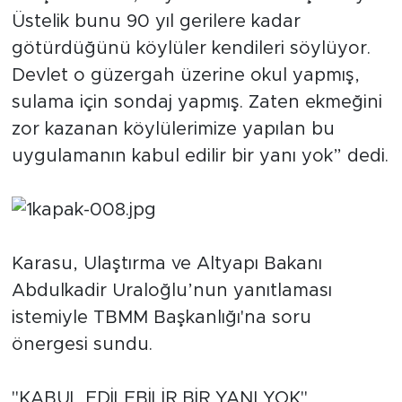
MEDYA KÖŞESİ
Üstelik bunu 90 yıl gerilere kadar
götürdüğünü köylüler kendileri söylüyor.
FOTO GALERİ
Devlet o güzergah üzerine okul yapmış,
VİDEOLAR
sulama için sondaj yapmış. Zaten ekmeğini
zor kazanan köylülerimize yapılan bu
ALINTI YAZARLAR
uygulamanın kabul edilir bir yanı yok” dedi.
SOSYAL MEDYA
Karasu, Ulaştırma ve Altyapı Bakanı
Abdulkadir Uraloğlu’nun yanıtlaması
istemiyle TBMM Başkanlığı'na soru
önergesi sundu.
"KABUL EDİLEBİLİR BİR YANI YOK"