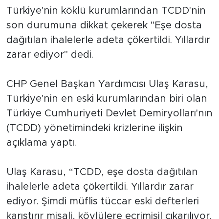
Türkiye'nin köklü kurumlarından TCDD'nin
SPOR
son durumuna dikkat çekerek "Eşe dosta
dağıtılan ihalelerle adeta çökertildi. Yıllardır
KÜLTÜR SANAT
zarar ediyor" dedi.
YAŞAM
CHP Genel Başkan Yardımcısı Ulaş Karasu,
TARİHTEN GÜNÜMÜZE
Türkiye'nin en eski kurumlarından biri olan
Türkiye Cumhuriyeti Devlet Demiryolları'nın
TARİH
(TCDD) yönetimindeki krizlerine ilişkin
açıklama yaptı.
KADIN
Ulaş Karasu, “TCDD, eşe dosta dağıtılan
SAĞLIK
ihalelerle adeta çökertildi. Yıllardır zarar
SİYASET
ediyor. Şimdi müflis tüccar eski defterleri
karıştırır misali, köylülere ecrimisil çıkarılıyor.