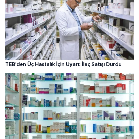
TEB'den Üç Hastalık İçin Uyarı: İlaç Satışı Durdu