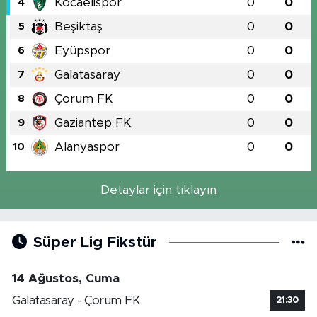
Kocaelispor
0
0
4
Beşiktaş
0
0
5
Eyüpspor
0
0
6
Galatasaray
0
0
7
Çorum FK
0
0
8
Gaziantep FK
0
0
9
Alanyaspor
0
0
10
Detaylar için tıklayın
Süper Lig Fikstür
14 Ağustos, Cuma
Galatasaray - Çorum FK
21:30