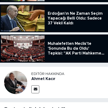
51.49
Erdoğan'ın Ne Zaman Seçim
Yapacağı Belli Oldu: Sadece
37 Vekil Kaldı
Muhalefetten Meclis'te
'Sonunda Bu da Oldu'
Tepkisi: "AK Parti Mahkeme
Kararına Uymamak İçin
Kanun Çıkardı"
EDITÖR HAKKINDA
Ahmet Kacır