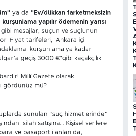
r dm"
ya da
"Ev/dükkan farketmeksizin
S
ile kurşunlama yapılır ödemenin yarısı
E
V
gibi mesajlar, suçun ve suçlunun
r. Fiyat tarifeleri, 'Ankara içi
K
kundaklama, kurşunlama'ya kadar
K
ulgar’a geçiş 3000 €"gibi kaçakçılık
S
ruplarda sunulan “suç hizmetlerinde”
dan, silah satışına… Kişisel verilere
T
para ve pasaport ilanları da,