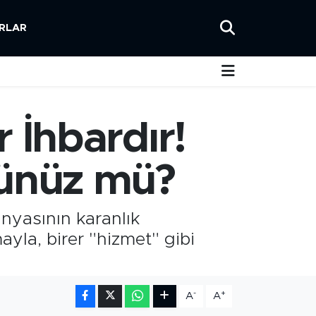
RLAR
 İhbardır!
rdünüz mü?
nyasının karanlık
ayla, birer "hizmet" gibi
-
+
A
A