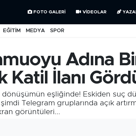
FOTO GALERI
VIDEOLAR
YAZA
EĞİTİM
MEDYA
SPOR
muoyu Adına Bir
lık Katil İlanı Gö
 dönüşümün eşliğinde! Eskiden suç dü
r, şimdi Telegram gruplarında açık artırm
kran görüntüleri...