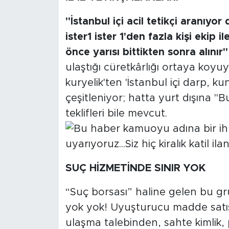
"İstanbul içi acil tetikçi aranıyo
ister
1 ister 1'den fazla kişi ekip 
önce yarısı bittikten sonra alınır"
ulaştığı cüretkârlığı ortaya koyuyo
kuryelik'ten 'İstanbul içi darp, 
çeşitleniyor; hatta yurt dışına "B
teklifleri bile mevcut.
SUÇ HİZMETİNDE SINIR YOK
“Suç borsası” haline gelen bu g
yok yok! Uyuşturucu madde satışın
ulaşma talebinden, sahte kimlik, 