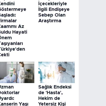
Kendini
İçecekleriyle
Göstermeye
İlgili Endişeye
aşladı:
Sebep Olan
Firmalar
Araştırma
Zaammı Az
Buldu Hayati
Önem
aşıyanları
Türkiye'den
Çekti
Uzman
Sağlık Endeksi
Doktorlar
de 'Hasta',
Uyardı:
Hekim de
Kanserin Yaşı
Yetersiz Kişi