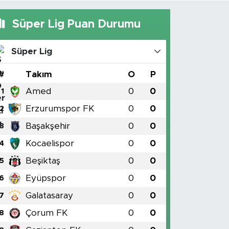
Süper Lig Puan Durumu
Süper Lig
#
Takım
O
P
Amed
0
0
1
Erzurumspor FK
0
0
2
Başakşehir
0
0
3
Kocaelispor
0
0
4
Beşiktaş
0
0
5
Eyüpspor
0
0
6
Galatasaray
0
0
7
Çorum FK
0
0
8