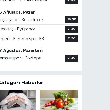
aziantep FK - Alanyaspor
21:30
6 Ağustos, Pazar
aşakşehir - Kocaelispor
19:00
eşiktaş - Eyüpspor
21:30
med - Erzurumspor FK
21:30
7 Ağustos, Pazartesi
amsunspor - Göztepe
21:30
Kategori Haberler