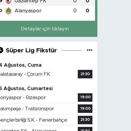
Gaziantep FK
0
0
9
Alanyaspor
0
0
0
Detaylar için tıklayın
Süper Lig Fikstür
4 Ağustos, Cuma
alatasaray - Çorum FK
21:30
5 Ağustos, Cumartesi
onyaspor - Rizespor
19:00
asımpaşa - Trabzonspor
19:00
ençlerbirliği S.K. - Fenerbahçe
21:30