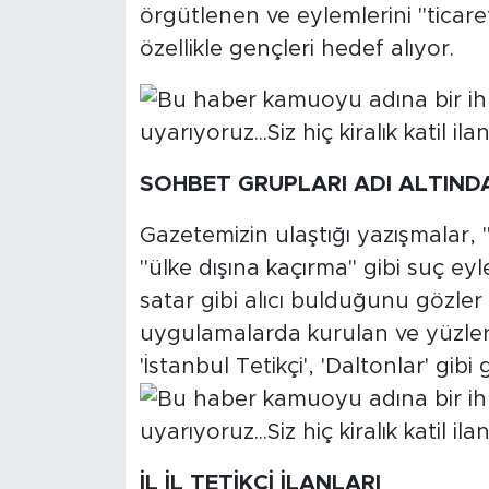
MEDYA KÖŞESİ
örgütlenen ve eylemlerini "ticare
özellikle gençleri hedef alıyor.
FOTO GALERİ
VİDEOLAR
ALINTI YAZARLAR
SOHBET GRUPLARI ADI ALTINDA
SOSYAL MEDYA
Gazetemizin ulaştığı yazışmalar, 
"ülke dışına kaçırma" gibi suç eyl
satar gibi alıcı bulduğunu gözler 
uygulamalarda kurulan ve yüzlerc
'İstanbul Tetikçi', 'Daltonlar' gibi 
İL İL TETİKÇİ İLANLARI