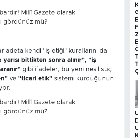
B
r adeta kendi "iş etiği" kurallarını da
T
arısı bittikten sonra alınır",
"iş
 aranır"
gibi ifadeler, bu yeni nesil suç
en"
ve
"ticari etik"
sistemi kurduğunun
yor.