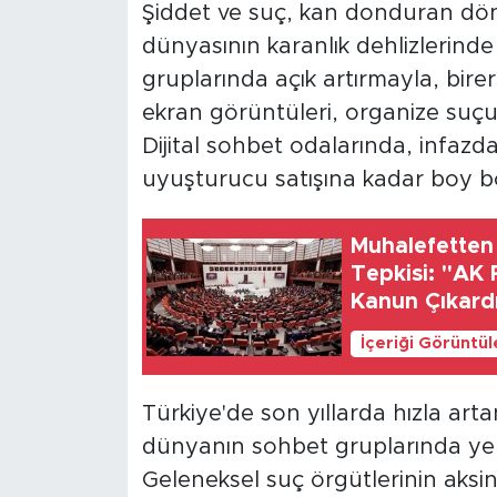
Şiddet ve suç, kan donduran dö
dünyasının karanlık dehlizlerinde 
SPOR
gruplarında açık artırmayla, birer 
KÜLTÜR SANAT
ekran görüntüleri, organize suçun
Dijital sohbet odalarında, infaz
YAŞAM
uyuşturucu satışına kadar boy boy
TARİHTEN GÜNÜMÜZE
Muhalefetten
Tepkisi: "AK
TARİH
Kanun Çıkard
KADIN
İçeriği Görüntü
SAĞLIK
Türkiye'de son yıllarda hızla arta
dünyanın sohbet gruplarında yen
SİYASET
Geleneksel suç örgütlerinin aksi