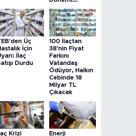
Dönemi...
TEB'den Üç
100 İlaçtan
astalık İçin
38'nin Fiyat
yarı: İlaç
Farkını
atışı Durdu
Vatandaş
Ödüyor, Halkın
Cebinde 18
Milyar TL
Çıkacak
laç Krizi
Enerji