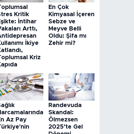
Toplumsal
En Çok
tres Kritik
Kimyasal İçeren
şikte: İntihar
Sebze ve
akaları Arttı,
Meyve Belli
Antidepresan
Oldu: Şifa mı
ullanımı İkiye
Zehir mi?
atlandı,
Toplumsal Kriz
Kapıda
ağlık
Randevuda
Harcamalarında
Skandal:
En Az Pay
Ölmezsen
ürkiye'nin
2025’te Gel