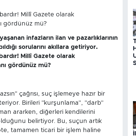
şanan infazların ilan ve pazarlıklarının
dığı sorularını akıllara getiriyor.
H
U
S
yazsın" çağrısı, suç işlemeye hazır bir
eriyor. Birileri "kurşunlama", "darb"
leman ararken, diğerleri kendilerini
olduğunu belirtiyor. Bu, suçun artık
öte, tamamen ticari bir işlem haline
İ