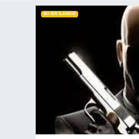
BİLİM-TEKNOLOJİ
BU BIR İLANDIR
RÖPÖRTAJ
ANALİZ
NOSTALJİ
KULİS
YAZARLAR
DİNİ
POLİTİKA
EKONOMİ