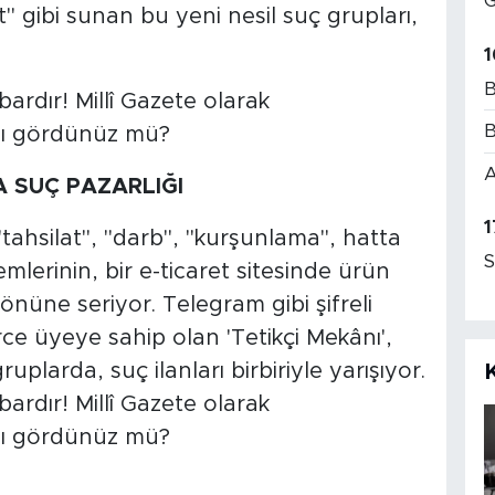
G
t" gibi sunan bu yeni nesil suç grupları,
1
B
B
A
 SUÇ PAZARLIĞI
1
"tahsilat", "darb", "kurşunlama", hatta
S
emlerinin, bir e-ticaret sitesinde ürün
önüne seriyor. Telegram gibi şifreli
e üyeye sahip olan 'Tetikçi Mekânı',
gruplarda, suç ilanları birbiriyle yarışıyor.