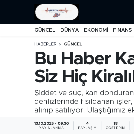
KATEGORİZE EDİLMEMİŞ
Nöbetçi Eczaneler
GÜNCEL
DÜNYA
EKONOMİ
FİNANS
EĞİTİM
Hava Durumu
HABERLER
GÜNCEL
Bu Haber Ka
MANŞET
İstanbul Namaz Vakitleri
MEDYA
Trafik Durumu
Siz Hiç Kira
FİNANS
Süper Lig Puan Durumu ve Fikstür
Şiddet ve suç, kan donduran
DÜNYA
Tüm Manşetler
dehlizlerinde fısıldanan işle
alınıp satılıyor. Ulaştığımız e
GÜNCEL
Son Dakika Haberleri
13.10.2025 - 09:30
4
18
YAYINLANMA
PAYLAŞIM
GÖSTERIM
KARİKATÜR
Haber Arşivi