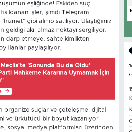
nüşümün eşliğinde! Eskiden suç
1
fısıldanan işler, şimdi Telegram
"hizmet" gibi alınıp satılıyor. Ulaştığımız
 geldiği akıl almaz noktayı sergiliyor.
dan darp etmeye, sahte kimlikten
 ilanlar paylaşılıyor.
 Meclis'te 'Sonunda Bu da Oldu'
1
 Parti Mahkeme Kararına Uymamak İçin
G
ı"
1
le
K
n organize suçlar ve çeteleşme, dijital
K
i ve ürkütücü bir boyut kazanıyor.
G
ne, sosyal medya platformları üzerinden