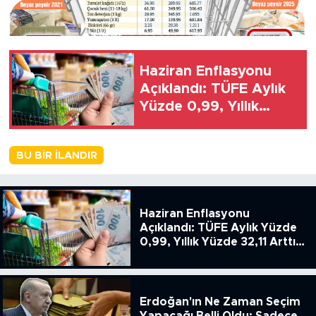
Haziran Enflasyonu
Açıklandı: TÜFE Aylık
Yüzde 0,99, Yıllık
Yüzde 32,11 Arttı,
ENSAG: Tüfe 1.94 Yıllık
BU BIR İLANDIR
Yüzde 51.49
Haziran Enflasyonu
Açıklandı: TÜFE Aylık Yüzde
0,99, Yıllık Yüzde 32,11 Arttı,
ENSAG: Tüfe 1.94 Yıllık Yüzde
51.49
Erdoğan'ın Ne Zaman Seçim