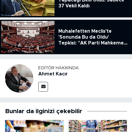
Yapacağı Belli Oldu: Sadece
37 Vekil Kaldı
Muhalefetten Meclis'te
'Sonunda Bu da Oldu'
Tepkisi: "AK Parti Mahkeme
Kararına Uymamak İçin
Kanun Çıkardı"
EDITÖR HAKKINDA
Ahmet Kacır
Bunlar da ilginizi çekebilir