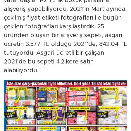
vatandaşlar 1-2 TL’lik bozuk paralarla
MEDYA KÖŞESİ
alışveriş yapabiliyordu. 2021’in Mart ayında
FOTO GALERİ
çekilmiş fiyat etiketi fotoğrafları ile bugün
çekilen fotoğrafları karşılaştırdık. 25
VİDEOLAR
üründen oluşan bir alışveriş sepeti, asgari
ücretin 3.577 TL olduğu 2021’de, 842.04 TL
ALINTI YAZARLAR
tutuyordu. Asgari ücretli bir çalışan
2021’de bu sepeti 4.2 kere satın
SOSYAL MEDYA
alabiliyordu.