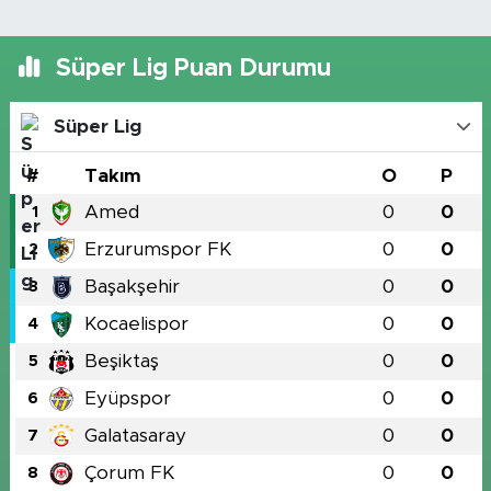
Süper Lig Puan Durumu
Süper Lig
#
Takım
O
P
Amed
0
0
1
Erzurumspor FK
0
0
2
Başakşehir
0
0
3
Kocaelispor
0
0
4
Beşiktaş
0
0
5
Eyüpspor
0
0
6
Galatasaray
0
0
7
Çorum FK
0
0
8