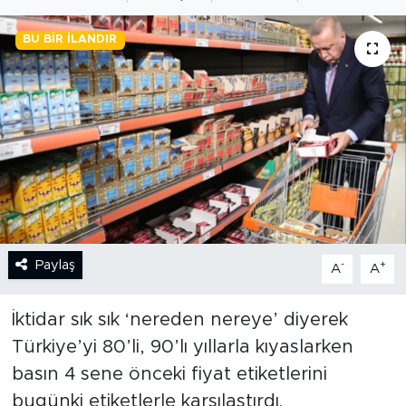
BİLİM-TEKNOLOJİ
BU BIR İLANDIR
RÖPÖRTAJ
ANALİZ
NOSTALJİ
KULİS
YAZARLAR
Paylaş
-
+
A
A
DİNİ
İktidar sık sık ‘nereden nereye’ diyerek
Türkiye’yi 80’li, 90’lı yıllarla kıyaslarken
POLİTİKA
basın 4 sene önceki fiyat etiketlerini
bugünki etiketlerle karşılaştırdı.
EKONOMİ