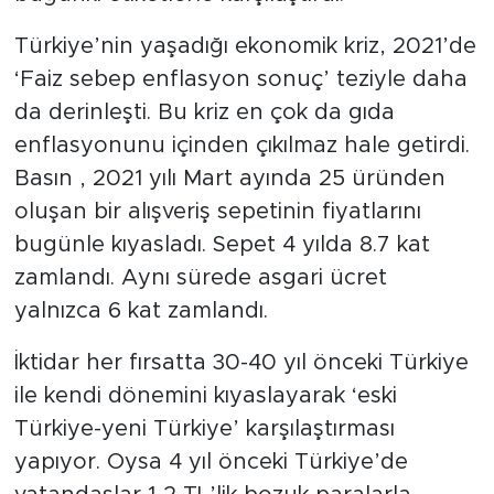
Türkiye’nin yaşadığı ekonomik kriz, 2021’de
SPOR
‘Faiz sebep enflasyon sonuç’ teziyle daha
KÜLTÜR SANAT
da derinleşti. Bu kriz en çok da gıda
enflasyonunu içinden çıkılmaz hale getirdi.
YAŞAM
Basın , 2021 yılı Mart ayında 25 üründen
oluşan bir alışveriş sepetinin fiyatlarını
TARİHTEN GÜNÜMÜZE
bugünle kıyasladı. Sepet 4 yılda 8.7 kat
zamlandı. Aynı sürede asgari ücret
TARİH
yalnızca 6 kat zamlandı.
KADIN
İktidar her fırsatta 30-40 yıl önceki Türkiye
SAĞLIK
ile kendi dönemini kıyaslayarak ‘eski
Türkiye-yeni Türkiye’ karşılaştırması
SİYASET
yapıyor. Oysa 4 yıl önceki Türkiye’de