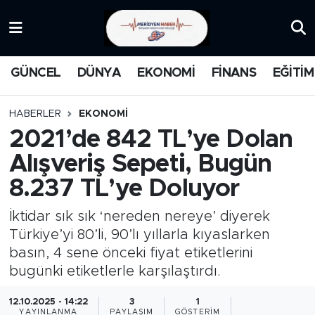
KATEGORİZE EDİLMEMİŞ
Nöbetçi Eczaneler
GÜNCEL
DÜNYA
EKONOMİ
FİNANS
EĞİTİM
EĞİTİM
Hava Durumu
HABERLER
EKONOMİ
MANŞET
İstanbul Namaz Vakitleri
2021’de 842 TL’ye Dolan
Alışveriş Sepeti, Bugün
MEDYA
Trafik Durumu
8.237 TL’ye Doluyor
FİNANS
Süper Lig Puan Durumu ve Fikstür
İktidar sık sık ‘nereden nereye’ diyerek
DÜNYA
Tüm Manşetler
Türkiye’yi 80’li, 90’lı yıllarla kıyaslarken
basın, 4 sene önceki fiyat etiketlerini
GÜNCEL
Son Dakika Haberleri
bugünki etiketlerle karşılaştırdı.
12.10.2025 - 14:22
3
1
KARİKATÜR
Haber Arşivi
YAYINLANMA
PAYLAŞIM
GÖSTERIM