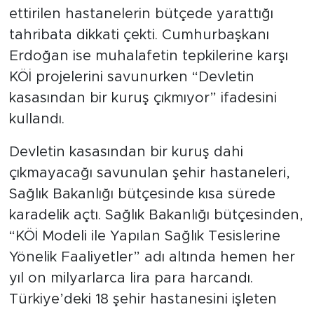
MEDYA KÖŞESİ
ettirilen hastanelerin bütçede yarattığı
tahribata dikkati çekti. Cumhurbaşkanı
FOTO GALERİ
Erdoğan ise muhalafetin tepkilerine karşı
VİDEOLAR
KÖİ projelerini savunurken “Devletin
kasasından bir kuruş çıkmıyor” ifadesini
ALINTI YAZARLAR
kullandı.
SOSYAL MEDYA
Devletin kasasından bir kuruş dahi
çıkmayacağı savunulan şehir hastaneleri,
Sağlık Bakanlığı bütçesinde kısa sürede
karadelik açtı. Sağlık Bakanlığı bütçesinden,
“KÖİ Modeli ile Yapılan Sağlık Tesislerine
Yönelik Faaliyetler” adı altında hemen her
yıl on milyarlarca lira para harcandı.
Türkiye’deki 18 şehir hastanesini işleten