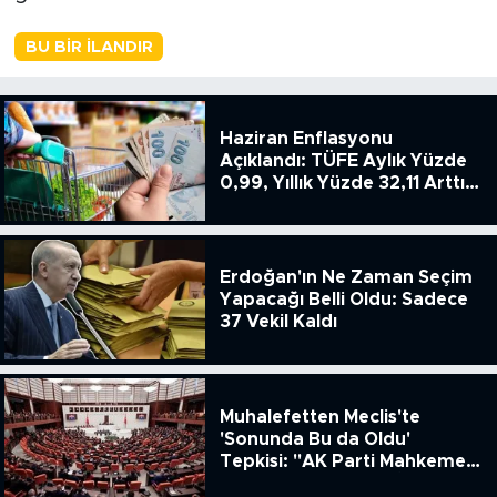
BU BIR İLANDIR
Haziran Enflasyonu
Açıklandı: TÜFE Aylık Yüzde
0,99, Yıllık Yüzde 32,11 Arttı,
ENSAG: Tüfe 1.94 Yıllık Yüzde
51.49
Erdoğan'ın Ne Zaman Seçim
Yapacağı Belli Oldu: Sadece
37 Vekil Kaldı
Muhalefetten Meclis'te
'Sonunda Bu da Oldu'
Tepkisi: "AK Parti Mahkeme
Kararına Uymamak İçin