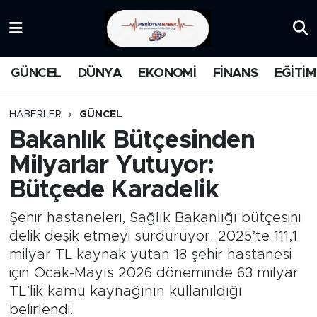
KATEGORİZE EDİLMEMİŞ
Nöbetçi Eczaneler
GÜNCEL
DÜNYA
EKONOMİ
FİNANS
EĞİTİM
EĞİTİM
Hava Durumu
HABERLER
GÜNCEL
MANŞET
İstanbul Namaz Vakitleri
Bakanlık Bütçesinden
Milyarlar Yutuyor:
MEDYA
Trafik Durumu
Bütçede Karadelik
FİNANS
Süper Lig Puan Durumu ve Fikstür
Şehir hastaneleri, Sağlık Bakanlığı bütçesini
DÜNYA
Tüm Manşetler
delik deşik etmeyi sürdürüyor. 2025’te 111,1
milyar TL kaynak yutan 18 şehir hastanesi
GÜNCEL
Son Dakika Haberleri
için Ocak-Mayıs 2026 döneminde 63 milyar
TL’lik kamu kaynağının kullanıldığı
KARİKATÜR
Haber Arşivi
belirlendi.