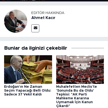
Kanun Çıkardı"
EDITÖR HAKKINDA
Ahmet Kacır
Bunlar da ilginizi çekebilir
Erdoğan'ın Ne Zaman
Muhalefetten Meclis'te
Seçim Yapacağı Belli Oldu:
'Sonunda Bu da Oldu'
Sadece 37 Vekil Kaldı
Tepkisi: "AK Parti
Mahkeme Kararına
Uymamak İçin Kanun
Çıkardı"