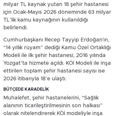
milyar TL kaynak yutan 18 şehir hastanesi
için Ocak-Mayıs 2026 döneminde 63 milyar
SPOR
TL’lik kamu kaynağının kullanıldığı
KÜLTÜR SANAT
belirlendi.
YAŞAM
Cumhurbaşkanı Recep Tayyip Erdoğan'ın,
“14 yıllık rüyam” dediği Kamu Özel Ortaklığı
TARİHTEN GÜNÜMÜZE
Modeli ile ilk şehir hastanesi, 2016 yılında
Yozgat’ta hizmete açıldı. KÖİ Modeli ile inşa
TARİH
ettirilen toplam şehir hastanesi sayısı ise
KADIN
2026 itibarıyla 18’e ulaştı.
BÜTÇEDE KARADELİK
SAĞLIK
Muhalefet, şehir hastanelerini, “Sağlık
SİYASET
alanının ticarileştirilmesinin son halkası”
olarak nitelendirerek KÖİ modeliyle inşa