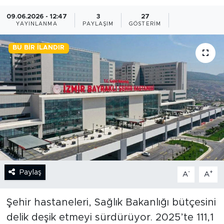
09.06.2026 - 12:47
3
27
BİLİM-TEKNOLOJİ
YAYINLANMA
PAYLAŞIM
GÖSTERIM
RÖPÖRTAJ
BU BIR İLANDIR
ANALİZ
NOSTALJİ
KULİS
YAZARLAR
DİNİ
Paylaş
-
+
A
A
POLİTİKA
Şehir hastaneleri, Sağlık Bakanlığı bütçesini
delik deşik etmeyi sürdürüyor. 2025’te 111,1
EKONOMİ