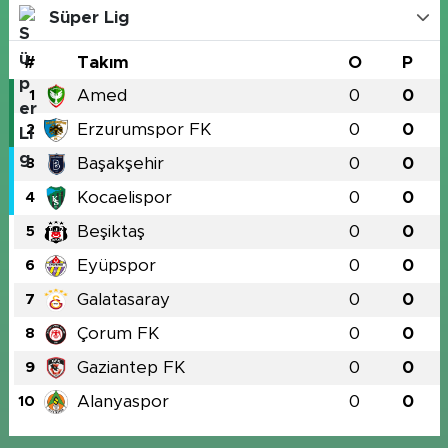
Süper Lig
#
Takım
O
P
Amed
0
0
1
Erzurumspor FK
0
0
2
Başakşehir
0
0
3
Kocaelispor
0
0
4
Beşiktaş
0
0
5
Eyüpspor
0
0
6
Galatasaray
0
0
7
Çorum FK
0
0
8
Gaziantep FK
0
0
9
Alanyaspor
0
0
10