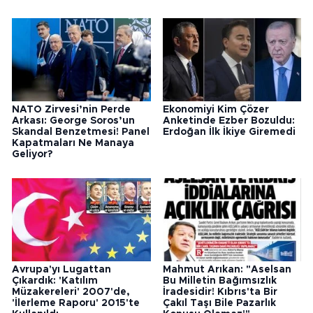
NATO Zirvesi’nin Perde
Ekonomiyi Kim Çözer
Arkası: George Soros’un
Anketinde Ezber Bozuldu:
Skandal Benzetmesi! Panel
Erdoğan İlk İkiye Giremedi
Kapatmaları Ne Manaya
Geliyor?
Avrupa'yı Lugattan
Mahmut Arıkan: "Aselsan
Çıkardık: 'Katılım
Bu Milletin Bağımsızlık
Müzakereleri' 2007'de,
İradesidir! Kıbrıs'ta Bir
'İlerleme Raporu' 2015'te
Çakıl Taşı Bile Pazarlık