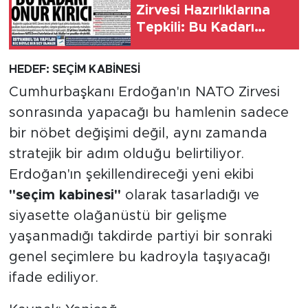
Zirvesi Hazırlıklarına
Tepkili: Bu Kadarı
Onur Kırıcı, NATO
Zirvesi Öncesi Şehirde
HEDEF: SEÇİM KABİNESİ
Hayat Adeta
Cumhurbaşkanı Erdoğan'ın NATO Zirvesi
Durduruldu
sonrasında yapacağı bu hamlenin sadece
bir nöbet değişimi değil, aynı zamanda
stratejik bir adım olduğu belirtiliyor.
Erdoğan'ın şekillendireceği yeni ekibi
"seçim kabinesi"
olarak tasarladığı ve
siyasette olağanüstü bir gelişme
yaşanmadığı takdirde partiyi bir sonraki
genel seçimlere bu kadroyla taşıyacağı
ifade ediliyor.