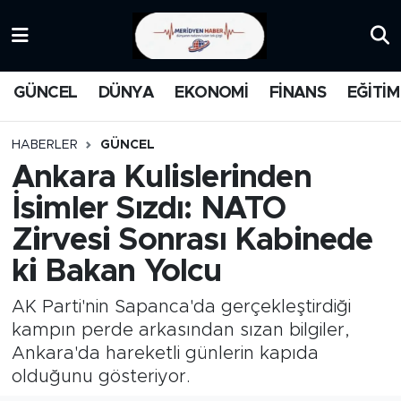
KATEGORİZE EDİLMEMİŞ
Nöbetçi Eczaneler
GÜNCEL
DÜNYA
EKONOMİ
FİNANS
EĞİTİM
EĞİTİM
Hava Durumu
HABERLER
GÜNCEL
MANŞET
İstanbul Namaz Vakitleri
Ankara Kulislerinden
İsimler Sızdı: NATO
MEDYA
Trafik Durumu
Zirvesi Sonrası Kabinede
FİNANS
Süper Lig Puan Durumu ve Fikstür
ki Bakan Yolcu
DÜNYA
Tüm Manşetler
AK Parti'nin Sapanca'da gerçekleştirdiği
kampın perde arkasından sızan bilgiler,
GÜNCEL
Son Dakika Haberleri
Ankara'da hareketli günlerin kapıda
olduğunu gösteriyor.
KARİKATÜR
Haber Arşivi