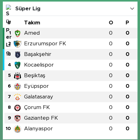
Süper Lig
#
Takım
O
P
Amed
0
0
1
Erzurumspor FK
0
0
2
Başakşehir
0
0
3
Kocaelispor
0
0
4
Beşiktaş
0
0
5
Eyüpspor
0
0
6
Galatasaray
0
0
7
Çorum FK
0
0
8
Gaziantep FK
0
0
9
Alanyaspor
0
0
10