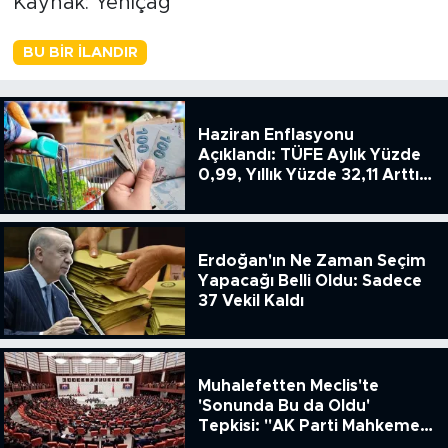
Kaynak: Yeniçağ
BU BIR İLANDIR
Haziran Enflasyonu
Açıklandı: TÜFE Aylık Yüzde
0,99, Yıllık Yüzde 32,11 Arttı,
ENSAG: Tüfe 1.94 Yıllık Yüzde
51.49
Erdoğan'ın Ne Zaman Seçim
Yapacağı Belli Oldu: Sadece
37 Vekil Kaldı
Muhalefetten Meclis'te
'Sonunda Bu da Oldu'
Tepkisi: "AK Parti Mahkeme
Kararına Uymamak İçin