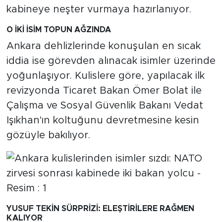
MEDYA KÖŞESİ
kabineye neşter vurmaya hazırlanıyor.
FOTO GALERİ
O İKİ İSİM TOPUN AĞZINDA
Ankara dehlizlerinde konuşulan en sıcak
VİDEOLAR
iddia ise görevden alınacak isimler üzerinde
yoğunlaşıyor. Kulislere göre, yapılacak ilk
ALINTI YAZARLAR
revizyonda Ticaret Bakan Ömer Bolat ile
SOSYAL MEDYA
Çalışma ve Sosyal Güvenlik Bakanı Vedat
Işıkhan'ın koltuğunu devretmesine kesin
gözüyle bakılıyor.
YUSUF TEKİN SÜRPRİZİ: ELEŞTİRİLERE RAĞMEN
KALIYOR