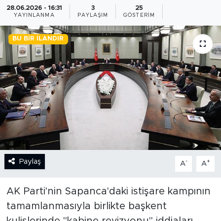
28.06.2026 - 16:31
3
25
YAYINLANMA
PAYLAŞIM
GÖSTERIM
BİLİM-TEKNOLOJİ
BU BIR İLANDIR
RÖPÖRTAJ
ANALİZ
NOSTALJİ
KULİS
YAZARLAR
Paylaş
-
+
A
A
DİNİ
AK Parti'nin Sapanca'daki istişare kampının
POLİTİKA
tamamlanmasıyla birlikte başkent
EKONOMİ
kulislerinde "kabine revizyonu" iddiaları