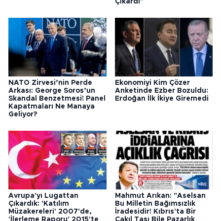
Çıkardı"
NATO Zirvesi’nin Perde
Ekonomiyi Kim Çözer
Arkası: George Soros’un
Anketinde Ezber Bozuldu:
Skandal Benzetmesi! Panel
Erdoğan İlk İkiye Giremedi
Kapatmaları Ne Manaya
Geliyor?
Avrupa'yı Lugattan
Mahmut Arıkan: "Aselsan
Çıkardık: 'Katılım
Bu Milletin Bağımsızlık
Müzakereleri' 2007'de,
İradesidir! Kıbrıs'ta Bir
'İlerleme Raporu' 2015'te
Çakıl Taşı Bile Pazarlık