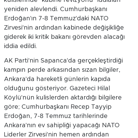
yeniden alevlendi. Cumhurbaşkanı
SPOR
Erdoğan'ın 7-8 Temmuz'daki NATO
Zirvesi'nin ardından kabinede değişikliğe
KÜLTÜR SANAT
giderek iki kritik bakanı görevden alacağı
iddia edildi.
YAŞAM
AK Parti'nin Sapanca'da gerçekleştirdiği
TARİHTEN GÜNÜMÜZE
kampın perde arkasından sızan bilgiler,
TARİH
Ankara'da hareketli günlerin kapıda
olduğunu gösteriyor. Gazeteci Hilal
KADIN
Köylü'nün kulislerden aktardığı bilgilere
göre; Cumhurbaşkanı Recep Tayyip
SAĞLIK
Erdoğan, 7-8 Temmuz tarihlerinde
SİYASET
Ankara'nın ev sahipliği yapacağı NATO
Liderler Zirvesi'nin hemen ardından