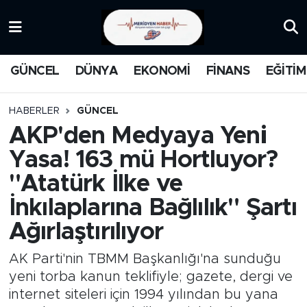
KATEGORİZE EDİLMEMİŞ
Nöbetçi Eczaneler
GÜNCEL
DÜNYA
EKONOMİ
FİNANS
EĞİTİM
EĞİTİM
Hava Durumu
HABERLER
GÜNCEL
MANŞET
İstanbul Namaz Vakitleri
AKP'den Medyaya Yeni
Yasa! 163 mü Hortluyor?
MEDYA
Trafik Durumu
"Atatürk İlke ve
FİNANS
Süper Lig Puan Durumu ve Fikstür
İnkılaplarına Bağlılık" Şartı
Ağırlaştırılıyor
DÜNYA
Tüm Manşetler
AK Parti'nin TBMM Başkanlığı'na sunduğu
GÜNCEL
Son Dakika Haberleri
yeni torba kanun teklifiyle; gazete, dergi ve
internet siteleri için 1994 yılından bu yana
KARİKATÜR
Haber Arşivi