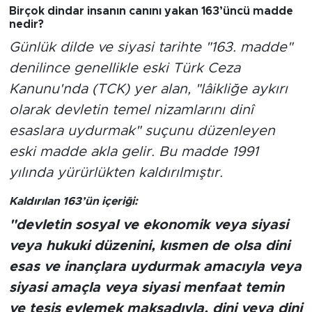
Birçok dindar insanın canını yakan 163’üncü madde
nedir?
Günlük dilde ve siyasi tarihte "163. madde"
denilince genellikle eski Türk Ceza
Kanunu'nda (TCK) yer alan,
"lâikliğe aykırı
olarak devletin temel nizamlarını dinî
esaslara uydurmak"
suçunu düzenleyen
eski madde akla gelir. Bu madde 1991
yılında yürürlükten kaldırılmıştır.
Kaldırılan 163’ün içeriği:
"devletin sosyal ve ekonomik veya siyasi
veya hukuki düzenini, kısmen de olsa dini
esas ve inançlara uydurmak amacıyla veya
siyasi amaçla veya siyasi menfaat temin
ve tesis eylemek maksadıyla, dini veya dini