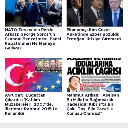
NATO Zirvesi’nin Perde
Ekonomiyi Kim Çözer
Arkası: George Soros’un
Anketinde Ezber Bozuldu:
Skandal Benzetmesi! Panel
Erdoğan İlk İkiye Giremedi
Kapatmaları Ne Manaya
Geliyor?
Avrupa'yı Lugattan
Mahmut Arıkan: "Aselsan
Çıkardık: 'Katılım
Bu Milletin Bağımsızlık
Müzakereleri' 2007'de,
İradesidir! Kıbrıs'ta Bir
'İlerleme Raporu' 2015'te
Çakıl Taşı Bile Pazarlık
Kullanıldı
Konusu Olamaz!"