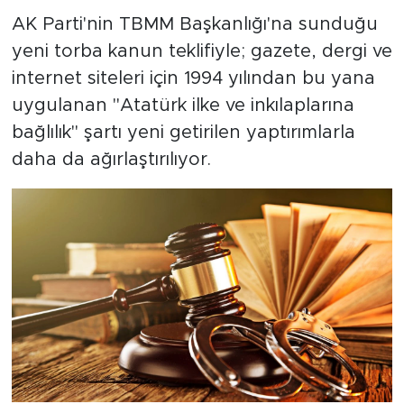
AK Parti'nin TBMM Başkanlığı'na sunduğu
SPOR
yeni torba kanun teklifiyle; gazete, dergi ve
internet siteleri için 1994 yılından bu yana
KÜLTÜR SANAT
uygulanan "Atatürk ilke ve inkılaplarına
bağlılık" şartı yeni getirilen yaptırımlarla
YAŞAM
daha da ağırlaştırılıyor.
TARİHTEN GÜNÜMÜZE
TARİH
KADIN
SAĞLIK
SİYASET