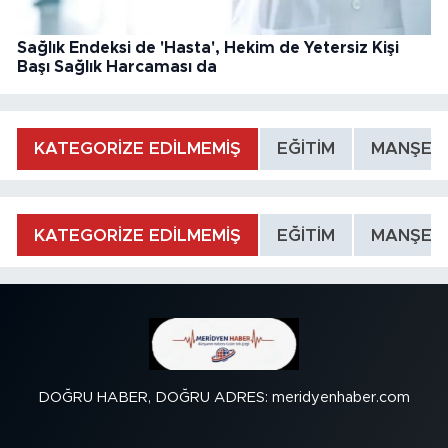
Sağlık Endeksi de 'Hasta', Hekim de Yetersiz Kişi
Başı Sağlık Harcaması da
KATEGORİZE EDİLMEMİŞ
EĞİTİM
MANŞET
KATEGORİZE EDİLMEMİŞ
EĞİTİM
MANŞET
DOĞRU HABER, DOĞRU ADRES: meridyenhaber.com