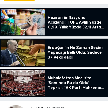
Haziran Enflasyonu
Açıklandı: TÜFE Aylık Yüzde
0,99, Yıllık Yüzde 32,11 Arttı,
ENSAG: Tüfe 1.94 Yıllık Yüzde
51.49
Erdoğan'ın Ne Zaman Seçim
Yapacağı Belli Oldu: Sadece
37 Vekil Kaldı
Muhalefetten Meclis'te
'Sonunda Bu da Oldu'
Tepkisi: "AK Parti Mahkeme
Kararına Uymamak İçin
Kanun Çıkardı"