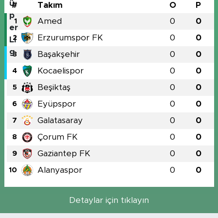
#
Takım
O
P
Amed
0
0
1
Erzurumspor FK
0
0
2
Başakşehir
0
0
3
Kocaelispor
0
0
4
Beşiktaş
0
0
5
Eyüpspor
0
0
6
Galatasaray
0
0
7
Çorum FK
0
0
8
Gaziantep FK
0
0
9
Alanyaspor
0
0
10
Detaylar için tıklayın