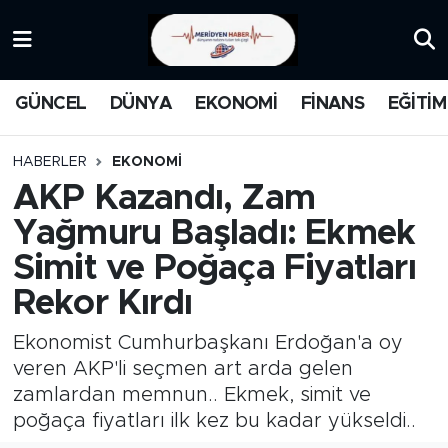
KATEGORİZE EDİLMEMİŞ
Nöbetçi Eczaneler
GÜNCEL
DÜNYA
EKONOMİ
FİNANS
EĞİTİM
EĞİTİM
Hava Durumu
HABERLER
EKONOMİ
MANŞET
İstanbul Namaz Vakitleri
AKP Kazandı, Zam
Yağmuru Başladı: Ekmek
MEDYA
Trafik Durumu
Simit ve Poğaça Fiyatları
FİNANS
Süper Lig Puan Durumu ve Fikstür
Rekor Kırdı
DÜNYA
Tüm Manşetler
Ekonomist Cumhurbaşkanı Erdoğan'a oy
veren AKP'li seçmen art arda gelen
GÜNCEL
Son Dakika Haberleri
zamlardan memnun.. Ekmek, simit ve
poğaça fiyatları ilk kez bu kadar yükseldi..
KARİKATÜR
Haber Arşivi