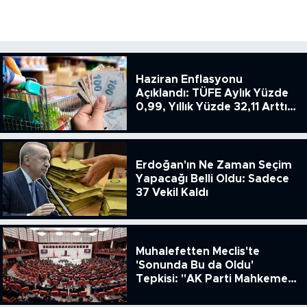
Haziran Enflasyonu
Açıklandı: TÜFE Aylık Yüzde
0,99, Yıllık Yüzde 32,11 Arttı,
ENSAG: Tüfe 1.94 Yıllık Yüzde
51.49
Erdoğan'ın Ne Zaman Seçim
Yapacağı Belli Oldu: Sadece
37 Vekil Kaldı
Muhalefetten Meclis'te
'Sonunda Bu da Oldu'
Tepkisi: "AK Parti Mahkeme
Kararına Uymamak İçin
Kanun Çıkardı"