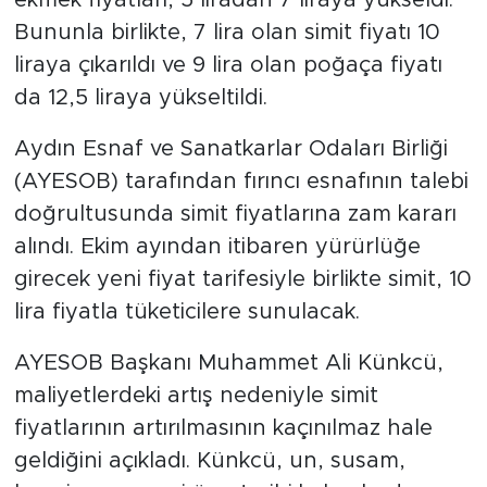
Bununla birlikte, 7 lira olan simit fiyatı 10
SPOR
liraya çıkarıldı ve 9 lira olan poğaça fiyatı
da 12,5 liraya yükseltildi.
KÜLTÜR SANAT
Aydın Esnaf ve Sanatkarlar Odaları Birliği
YAŞAM
(AYESOB) tarafından fırıncı esnafının talebi
doğrultusunda simit fiyatlarına zam kararı
TARİHTEN GÜNÜMÜZE
alındı. Ekim ayından itibaren yürürlüğe
TARİH
girecek yeni fiyat tarifesiyle birlikte simit, 10
lira fiyatla tüketicilere sunulacak.
KADIN
AYESOB Başkanı Muhammet Ali Künkcü,
SAĞLIK
maliyetlerdeki artış nedeniyle simit
fiyatlarının artırılmasının kaçınılmaz hale
SİYASET
geldiğini açıkladı. Künkcü, un, susam,