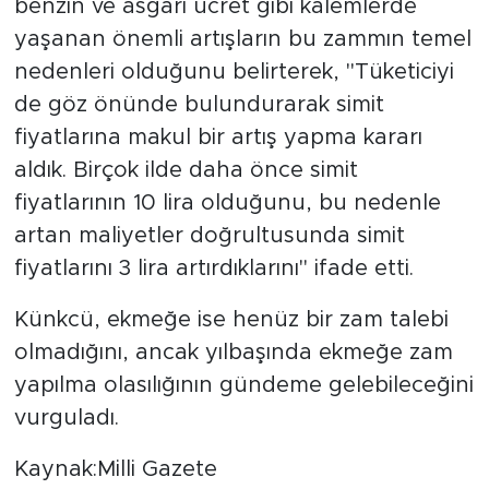
benzin ve asgari ücret gibi kalemlerde
MEDYA KÖŞESİ
yaşanan önemli artışların bu zammın temel
FOTO GALERİ
nedenleri olduğunu belirterek, "Tüketiciyi
de göz önünde bulundurarak simit
VİDEOLAR
fiyatlarına makul bir artış yapma kararı
aldık. Birçok ilde daha önce simit
ALINTI YAZARLAR
fiyatlarının 10 lira olduğunu, bu nedenle
SOSYAL MEDYA
artan maliyetler doğrultusunda simit
fiyatlarını 3 lira artırdıklarını" ifade etti.
Künkcü, ekmeğe ise henüz bir zam talebi
olmadığını, ancak yılbaşında ekmeğe zam
yapılma olasılığının gündeme gelebileceğini
vurguladı.
Kaynak:Milli Gazete