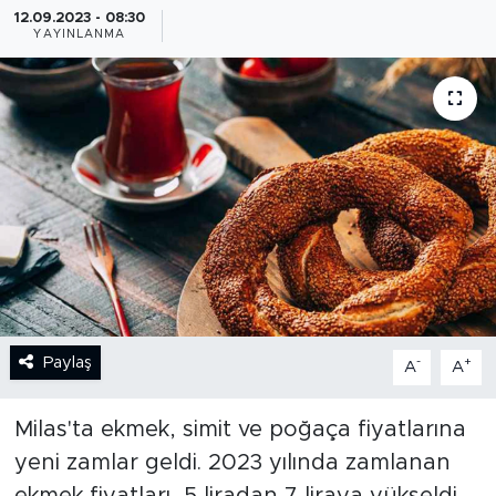
12.09.2023 - 08:30
YAYINLANMA
BİLİM-TEKNOLOJİ
RÖPÖRTAJ
ANALİZ
NOSTALJİ
KULİS
YAZARLAR
Paylaş
-
+
A
A
DİNİ
Milas'ta ekmek, simit ve poğaça fiyatlarına
POLİTİKA
yeni zamlar geldi. 2023 yılında zamlanan
EKONOMİ
ekmek fiyatları, 5 liradan 7 liraya yükseldi.