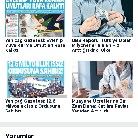
Yeniçağ Gazetesi: Evlenip
UBS Raporu: Türkiye Dolar
Yuva Kurma Umutları Rafa
Milyonerlerinin En Hızlı
Kalktı
Arttığı İkinci Ülke
Yeniçağ Gazetesi: 12,6
Muayene Ücretlerine Bir
Milyonluk İşsiz Ordusuna
Zam Daha: Katılım Payları
Sahibiz
Yeniden Artırıldı
Yorumlar