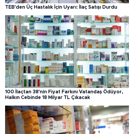
TEB'den Üç Hastalık İçin Uyarı: İlaç Satışı Durdu
100 İlaçtan 38'nin Fiyat Farkını Vatandaş Ödüyor,
Halkın Cebinde 18 Milyar TL Çıkacak