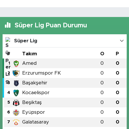
Süper Lig Puan Durumu
Süper Lig
#
Takım
O
P
Amed
0
0
1
Erzurumspor FK
0
0
2
Başakşehir
0
0
3
Kocaelispor
0
0
4
Beşiktaş
0
0
5
Eyüpspor
0
0
6
Galatasaray
0
0
7