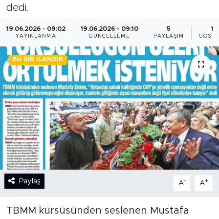
dedi.
BİLİM-TEKNOLOJİ
19.06.2026 - 09:02
19.06.2026 - 09:10
5
19
YAYINLANMA
GÜNCELLEME
PAYLAŞIM
GÖSTE
RÖPÖRTAJ
BU BIR İLANDIR
ANALİZ
NOSTALJİ
KULİS
YAZARLAR
DİNİ
Paylaş
-
+
A
A
POLİTİKA
TBMM kürsüsünden seslenen Mustafa
EKONOMİ