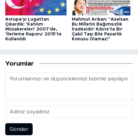
Avrupa'yı Lugattan
Mahmut Arıkan: "Aselsan
Çıkardık: 'Katılım
Bu Milletin Bağımsızlık
Müzakereleri' 2007'de,
İradesidir! Kıbrıs'ta Bir
'İlerleme Raporu' 2015'te
Çakıl Taşı Bile Pazarlık
Kullanıldı
Konusu Olamaz!"
Yorumlar
Gönder