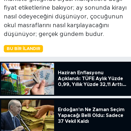
fiyat etiketlerine bakıyor; ay sonunda kirayı
nasıl ödeyeceğini düşünüyor, çocuğunun
okul masraflarını nasıl karşılayacağını
düşünüyor; gerçek gündem budur.
BU BIR İLANDIR
Haziran Enflasyonu
Açıklandı: TÜFE Aylık Yüzde
0,99, Yıllık Yüzde 32,11 Arttı,
ENSAG: Tüfe 1.94 Yıllık Yüzde
51.49
Erdoğan'ın Ne Zaman Seçim
Yapacağı Belli Oldu: Sadece
37 Vekil Kaldı