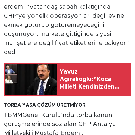
MEDYA KÖŞESİ
erdem, “Vatandaş sabah kalktığında
CHP’ye yönelik operasyonları değil evine
FOTO GALERİ
ekmek götürüp götüremeyeceğini
VİDEOLAR
düşünüyor, markete gittiğinde siyasi
manşetlere değil fiyat etiketlerine bakıyor”
ALINTI YAZARLAR
dedi
SOSYAL MEDYA
Yavuz
Ağıralioğlu:“Koca
Milleti Kendinizden
Korkar Hale Getirdiniz,
Siz Kimsiniz ki Millet
TORBA YASA ÇÖZÜM ÜRETMİYOR
Sizden Korkuyor?''
TBMMGenel Kurulu’nda torba kanun
görüşmelerinde söz alan CHP Antalya
Milletvekili Mustafa Erdem ,