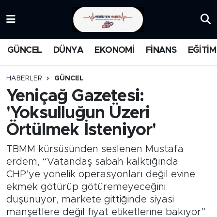
KATEGORİZE EDİLMEMİŞ
Nöbetçi Eczaneler
GÜNCEL
DÜNYA
EKONOMİ
FİNANS
EĞİTİM
EĞİTİM
Hava Durumu
HABERLER
GÜNCEL
MANŞET
İstanbul Namaz Vakitleri
Yeniçağ Gazetesi:
'Yoksulluğun Üzeri
MEDYA
Trafik Durumu
Örtülmek İsteniyor'
FİNANS
Süper Lig Puan Durumu ve Fikstür
TBMM kürsüsünden seslenen Mustafa
DÜNYA
Tüm Manşetler
erdem, “Vatandaş sabah kalktığında
CHP’ye yönelik operasyonları değil evine
GÜNCEL
Son Dakika Haberleri
ekmek götürüp götüremeyeceğini
düşünüyor, markete gittiğinde siyasi
KARİKATÜR
Haber Arşivi
manşetlere değil fiyat etiketlerine bakıyor”