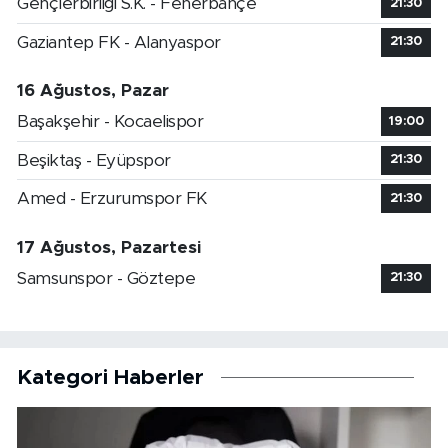
Gençlerbirliği S.K. - Fenerbahçe
21:30
Gaziantep FK - Alanyaspor
21:30
16 Ağustos, Pazar
Başakşehir - Kocaelispor
19:00
Beşiktaş - Eyüpspor
21:30
Amed - Erzurumspor FK
21:30
17 Ağustos, Pazartesi
Samsunspor - Göztepe
21:30
Kategori Haberler