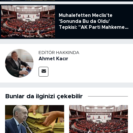
Muhalefetten Meclis'te
'Sonunda Bu da Oldu'
Tepkisi: "AK Parti Mahkeme
Kararına Uymamak İçin
Kanun Çıkardı"
EDITÖR HAKKINDA
Ahmet Kacır
Bunlar da ilginizi çekebilir