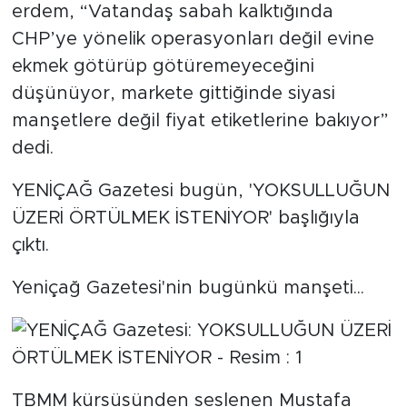
erdem, “Vatandaş sabah kalktığında
CHP’ye yönelik operasyonları değil evine
SPOR
ekmek götürüp götüremeyeceğini
KÜLTÜR SANAT
düşünüyor, markete gittiğinde siyasi
manşetlere değil fiyat etiketlerine bakıyor”
YAŞAM
dedi.
TARİHTEN GÜNÜMÜZE
YENİÇAĞ Gazetesi bugün, 'YOKSULLUĞUN
ÜZERİ ÖRTÜLMEK İSTENİYOR' başlığıyla
TARİH
çıktı.
KADIN
Yeniçağ Gazetesi'nin bugünkü manşeti...
SAĞLIK
SİYASET
TBMM kürsüsünden seslenen Mustafa