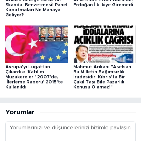
Skandal Benzetmesi! Panel
Erdoğan İlk İkiye Giremedi
Kapatmaları Ne Manaya
Geliyor?
Avrupa'yı Lugattan
Mahmut Arıkan: "Aselsan
Çıkardık: 'Katılım
Bu Milletin Bağımsızlık
Müzakereleri' 2007'de,
İradesidir! Kıbrıs'ta Bir
'İlerleme Raporu' 2015'te
Çakıl Taşı Bile Pazarlık
Kullanıldı
Konusu Olamaz!"
Yorumlar