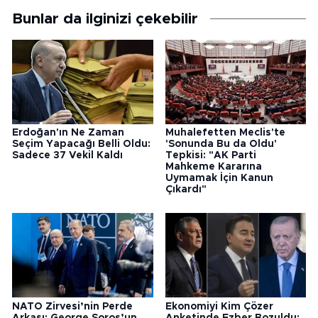
Bunlar da ilginizi çekebilir
Erdoğan'ın Ne Zaman
Muhalefetten Meclis'te
Seçim Yapacağı Belli Oldu:
'Sonunda Bu da Oldu'
Sadece 37 Vekil Kaldı
Tepkisi: "AK Parti
Mahkeme Kararına
Uymamak İçin Kanun
Çıkardı"
NATO Zirvesi’nin Perde
Ekonomiyi Kim Çözer
Arkası: George Soros’un
Anketinde Ezber Bozuldu: