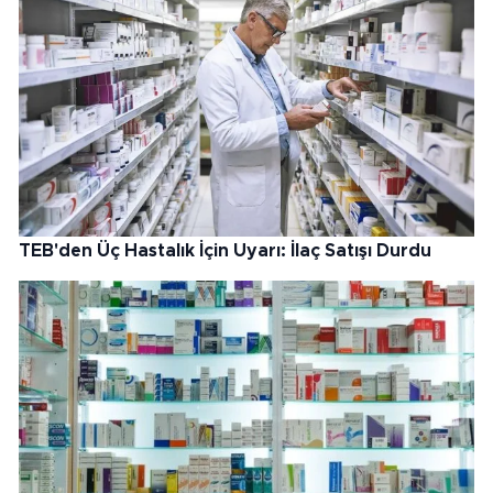
TEB'den Üç Hastalık İçin Uyarı: İlaç Satışı Durdu