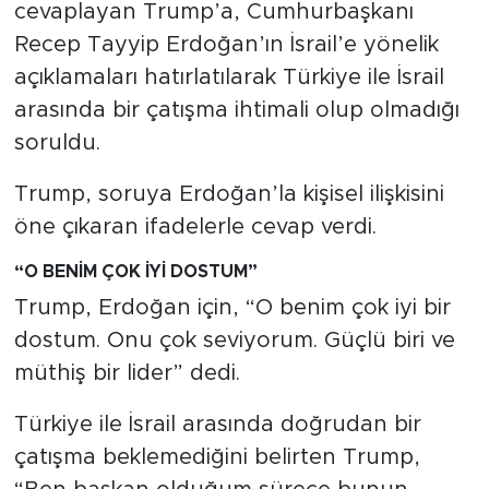
MEDYA KÖŞESİ
cevaplayan Trump’a, Cumhurbaşkanı
Recep Tayyip Erdoğan’ın İsrail’e yönelik
FOTO GALERİ
açıklamaları hatırlatılarak Türkiye ile İsrail
arasında bir çatışma ihtimali olup olmadığı
VİDEOLAR
soruldu.
ALINTI YAZARLAR
Trump, soruya Erdoğan’la kişisel ilişkisini
öne çıkaran ifadelerle cevap verdi.
SOSYAL MEDYA
“O BENİM ÇOK İYİ DOSTUM”
Trump, Erdoğan için, “O benim çok iyi bir
dostum. Onu çok seviyorum. Güçlü biri ve
müthiş bir lider” dedi.
Türkiye ile İsrail arasında doğrudan bir
çatışma beklemediğini belirten Trump,