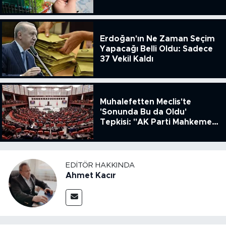
ENSAG: Tüfe 1.94 Yıllık Yüzde
51.49
Erdoğan'ın Ne Zaman Seçim
Yapacağı Belli Oldu: Sadece
37 Vekil Kaldı
Muhalefetten Meclis'te
'Sonunda Bu da Oldu'
Tepkisi: "AK Parti Mahkeme
Kararına Uymamak İçin
Kanun Çıkardı"
EDITÖR HAKKINDA
Ahmet Kacır