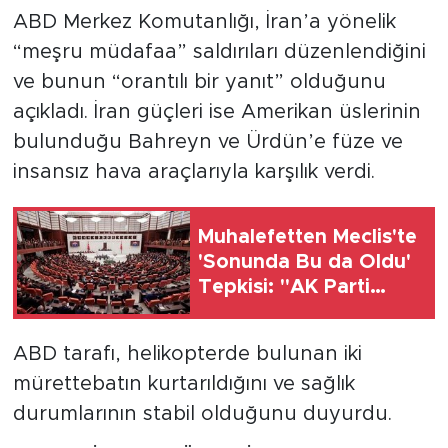
ABD Merkez Komutanlığı, İran’a yönelik
“meşru müdafaa” saldırıları düzenlendiğini
ve bunun “orantılı bir yanıt” olduğunu
açıkladı. İran güçleri ise Amerikan üslerinin
bulunduğu Bahreyn ve Ürdün’e füze ve
insansız hava araçlarıyla karşılık verdi.
Muhalefetten Meclis'te
'Sonunda Bu da Oldu'
Tepkisi: "AK Parti
Mahkeme Kararına
Uymamak İçin Kanun
ABD tarafı, helikopterde bulunan iki
Çıkardı"
mürettebatın kurtarıldığını ve sağlık
durumlarının stabil olduğunu duyurdu.