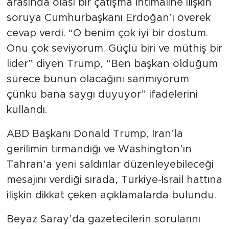
arasında olası bir çatışma ihtimaline ilişkin
soruya Cumhurbaşkanı Erdoğan’ı överek
SPOR
cevap verdi. “O benim çok iyi bir dostum.
Onu çok seviyorum. Güçlü biri ve müthiş bir
KÜLTÜR SANAT
lider” diyen Trump, “Ben başkan olduğum
YAŞAM
sürece bunun olacağını sanmıyorum
çünkü bana saygı duyuyor” ifadelerini
TARİHTEN GÜNÜMÜZE
kullandı.
TARİH
ABD Başkanı Donald Trump, İran’la
gerilimin tırmandığı ve Washington’ın
KADIN
Tahran’a yeni saldırılar düzenleyebileceği
mesajını verdiği sırada, Türkiye-İsrail hattına
SAĞLIK
ilişkin dikkat çeken açıklamalarda bulundu.
SİYASET
Beyaz Saray’da gazetecilerin sorularını