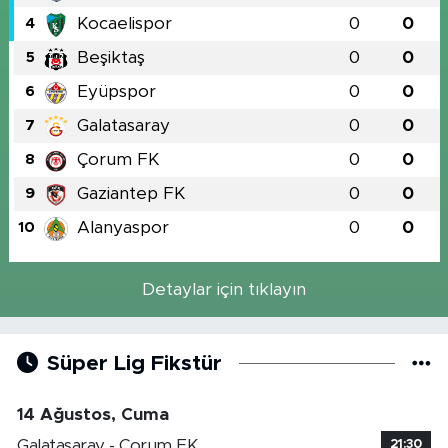
Kocaelispor
0
0
4
Beşiktaş
0
0
5
Eyüpspor
0
0
6
Galatasaray
0
0
7
Çorum FK
0
0
8
Gaziantep FK
0
0
9
Alanyaspor
0
0
10
Detaylar için tıklayın
Süper Lig Fikstür
14 Ağustos, Cuma
Galatasaray - Çorum FK
21:30