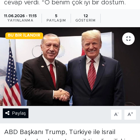
cevap verdi. “O benim çok iyi bir dostum.
BİLİM-TEKNOLOJİ
11.06.2026 - 11:15
5
12
YAYINLANMA
PAYLAŞIM
GÖSTERIM
RÖPÖRTAJ
BU BIR İLANDIR
ANALİZ
NOSTALJİ
KULİS
YAZARLAR
DİNİ
Paylaş
-
+
A
A
POLİTİKA
ABD Başkanı Trump, Türkiye ile İsrail
EKONOMİ