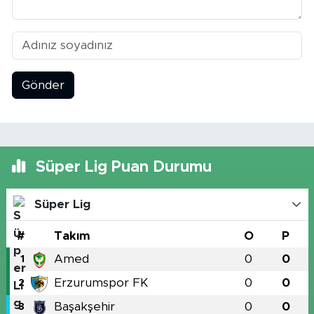
Gönder
Süper Lig Puan Durumu
Süper Lig
#
Takım
O
P
Amed
0
0
1
Erzurumspor FK
0
0
2
Başakşehir
0
0
3