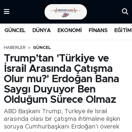
KATEGORİZE EDİLMEMİŞ
Nöbetçi Eczaneler
GÜNCEL
DÜNYA
EKONOMİ
FİNANS
EĞİTİM
EĞİTİM
Hava Durumu
HABERLER
GÜNCEL
MANŞET
İstanbul Namaz Vakitleri
Trump’tan 'Türkiye ve
İsrail Arasında Çatışma
MEDYA
Trafik Durumu
Olur mu?' Erdoğan Bana
FİNANS
Süper Lig Puan Durumu ve Fikstür
Saygı Duyuyor Ben
Olduğum Sürece Olmaz
DÜNYA
Tüm Manşetler
ABD Başkanı Trump, Türkiye ile İsrail
GÜNCEL
Son Dakika Haberleri
arasında olası bir çatışma ihtimaline ilişkin
soruya Cumhurbaşkanı Erdoğan’ı överek
KARİKATÜR
Haber Arşivi