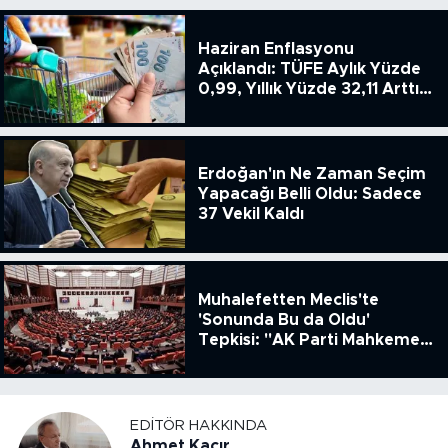
Haziran Enflasyonu
Açıklandı: TÜFE Aylık Yüzde
0,99, Yıllık Yüzde 32,11 Arttı,
ENSAG: Tüfe 1.94 Yıllık Yüzde
51.49
Erdoğan'ın Ne Zaman Seçim
Yapacağı Belli Oldu: Sadece
37 Vekil Kaldı
Muhalefetten Meclis'te
'Sonunda Bu da Oldu'
Tepkisi: "AK Parti Mahkeme
Kararına Uymamak İçin
Kanun Çıkardı"
EDITÖR HAKKINDA
Ahmet Kacır