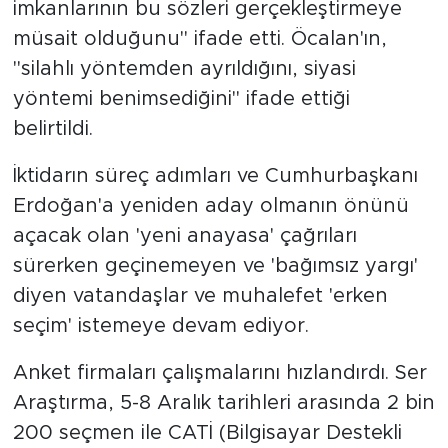
MEDYA KÖŞESİ
imkanlarının bu sözleri gerçekleştirmeye
müsait olduğunu" ifade etti. Öcalan'ın,
FOTO GALERİ
"silahlı yöntemden ayrıldığını, siyasi
yöntemi benimsediğini" ifade ettiği
VİDEOLAR
belirtildi.
ALINTI YAZARLAR
İktidarın süreç adımları ve Cumhurbaşkanı
Erdoğan'a yeniden aday olmanın önünü
SOSYAL MEDYA
açacak olan 'yeni anayasa' çağrıları
sürerken geçinemeyen ve 'bağımsız yargı'
diyen vatandaşlar ve muhalefet 'erken
seçim' istemeye devam ediyor.
Anket firmaları çalışmalarını hızlandırdı. Ser
Araştırma, 5-8 Aralık tarihleri arasında 2 bin
200 seçmen ile CATİ (Bilgisayar Destekli