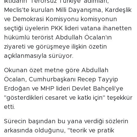
İktidarın 'Terörsüz Türkiye' adımları,
Meclis'te kurulan Milli Dayanışma, Kardeşlik
SPOR
ve Demokrasi Komisyonu komisyonun
seçtiği üyelerin PKK lideri vatana ihanetten
KÜLTÜR SANAT
hükümlü terörist Abdullah Öcalan'ın
YAŞAM
ziyareti ve görüşmeye ilişkin özetin
açıklanmasıyla sürüyor.
TARİHTEN GÜNÜMÜZE
Okunan özet metne göre Abdullah
TARİH
Öcalan, Cumhurbaşkanı Recep Tayyip
Erdoğan ve MHP lideri Devlet Bahçeli'ye
KADIN
"gösterdikleri cesaret ve katkı için" teşekkür
etti.
SAĞLIK
Sürecin başından bu yana verdiği sözlerin
SİYASET
arkasında olduğunu, "teorik ve pratik