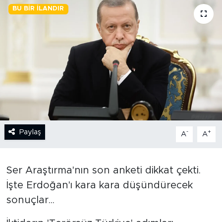
BU BIR İLANDIR
BİLİM-TEKNOLOJİ
RÖPÖRTAJ
ANALİZ
NOSTALJİ
KULİS
Paylaş
-
+
A
A
YAZARLAR
DİNİ
Ser Araştırma'nın son anketi dikkat çekti.
İşte Erdoğan'ı kara kara düşündürecek
POLİTİKA
sonuçlar...
EKONOMİ