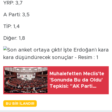
YRP: 3,7
A Parti: 3,5
TİP: 1,4
Diğer: 1,8
Muhalefetten Meclis'te
'Sonunda Bu da Oldu'
Tepkisi: "AK Parti
Mahkeme Kararına
Uymamak İçin Kanun
BU BIR İLANDIR
Çıkardı"