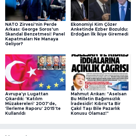
NATO Zirvesi’nin Perde
Ekonomiyi Kim Çözer
Arkası: George Soros’un
Anketinde Ezber Bozuldu:
Skandal Benzetmesi! Panel
Erdoğan İlk İkiye Giremedi
Kapatmaları Ne Manaya
Geliyor?
Avrupa'yı Lugattan
Mahmut Arıkan: "Aselsan
Çıkardık: 'Katılım
Bu Milletin Bağımsızlık
Müzakereleri' 2007'de,
İradesidir! Kıbrıs'ta Bir
'İlerleme Raporu' 2015'te
Çakıl Taşı Bile Pazarlık
Kullanıldı
Konusu Olamaz!"