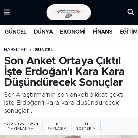
KATEGORİZE EDİLMEMİŞ
Nöbetçi Eczaneler
GÜNCEL
DÜNYA
EKONOMİ
FİNANS
EĞİTİM
EĞİTİM
Hava Durumu
HABERLER
GÜNCEL
MANŞET
İstanbul Namaz Vakitleri
Son Anket Ortaya Çıktı!
İşte Erdoğan'ı Kara Kara
MEDYA
Trafik Durumu
Düşündürecek Sonuçlar
FİNANS
Süper Lig Puan Durumu ve Fikstür
Ser Araştırma'nın son anketi dikkat çekti.
DÜNYA
Tüm Manşetler
İşte Erdoğan'ı kara kara düşündürecek
sonuçlar...
GÜNCEL
Son Dakika Haberleri
15.12.2025 - 12:28
6
71
YAYINLANMA
PAYLAŞIM
GÖSTERIM
KARİKATÜR
Haber Arşivi