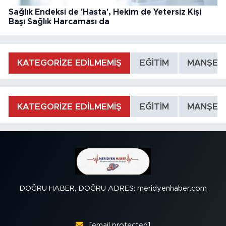
Sağlık Endeksi de 'Hasta', Hekim de Yetersiz Kişi
Başı Sağlık Harcaması da
KATEGORİZE EDİLMEMİŞ
EĞİTİM
MANŞET
KATEGORİZE EDİLMEMİŞ
EĞİTİM
MANŞET
DOĞRU HABER, DOĞRU ADRES: meridyenhaber.com
[email protected]