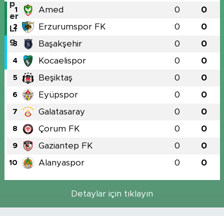
Amed
0
0
1
Erzurumspor FK
0
0
2
Başakşehir
0
0
3
Kocaelispor
0
0
4
Beşiktaş
0
0
5
Eyüpspor
0
0
6
Galatasaray
0
0
7
Çorum FK
0
0
8
Gaziantep FK
0
0
9
Alanyaspor
0
0
10
Detaylar için tıklayın