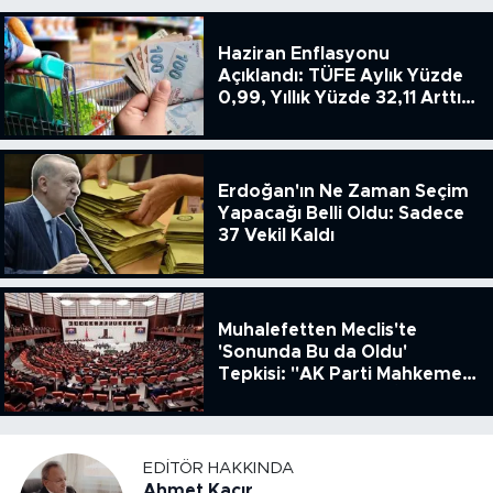
Haziran Enflasyonu
Açıklandı: TÜFE Aylık Yüzde
0,99, Yıllık Yüzde 32,11 Arttı,
ENSAG: Tüfe 1.94 Yıllık Yüzde
51.49
Erdoğan'ın Ne Zaman Seçim
Yapacağı Belli Oldu: Sadece
37 Vekil Kaldı
Muhalefetten Meclis'te
'Sonunda Bu da Oldu'
Tepkisi: "AK Parti Mahkeme
Kararına Uymamak İçin
Kanun Çıkardı"
EDITÖR HAKKINDA
Ahmet Kacır