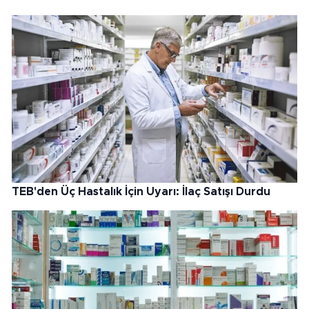
TEB'den Üç Hastalık İçin Uyarı: İlaç Satışı Durdu