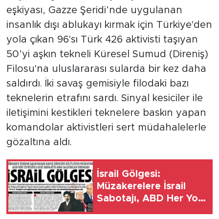
MEDYA KÖŞESİ
eşkiyası, Gazze Şeridi’nde uygulanan
insanlık dışı ablukayı kırmak için Türkiye'den
FOTO GALERİ
yola çıkan 96'sı Türk 426 aktivisti taşıyan
VİDEOLAR
50’yi aşkın tekneli Küresel Sumud (Direniş)
Filosu'na uluslararası sularda bir kez daha
ALINTI YAZARLAR
saldırdı. İki savaş gemisiyle filodaki bazı
teknelerin etrafını sardı. Sinyal kesiciler ile
SOSYAL MEDYA
iletişimini kestikleri teknelere baskın yapan
komandolar aktivistleri sert müdahalelerle
gözaltına aldı.
İsrail Gölgesi:
Müzakerelere İsrail
Sabotajı, ABD Her Yolu
Deniyor....