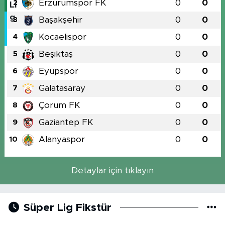
Erzurumspor FK
0
0
2
Başakşehir
0
0
3
Kocaelispor
0
0
4
Beşiktaş
0
0
5
Eyüpspor
0
0
6
Galatasaray
0
0
7
Çorum FK
0
0
8
Gaziantep FK
0
0
9
Alanyaspor
0
0
10
Detaylar için tıklayın
Süper Lig Fikstür