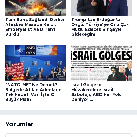
Tam Barış Sağlandı Derken
Trump’tan Erdoğan’a
Ateşkes Masada Kaldı:
Övgü: Türkiye’ye Onu Çok
Emperyalist ABD İran'ı
Mutlu Edecek Bir Şeyle
Vurdu
Gideceğim
"NATO-ME" Ne Demek?
İsrail Gölgesi:
Bölgede Atılan Adımların
Müzakerelere İsrail
Tek Hedefi Var! İşte O
Sabotajı, ABD Her Yolu
Büyük Plan?
Deniyor....
Yorumlar