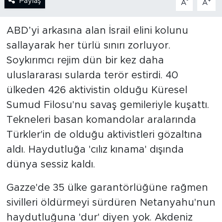
Paylaş
-
+
A
A
SPOR
ABD’yi arkasına alan İsrail elini kolunu
sallayarak her türlü sınırı zorluyor.
KÜLTÜR SANAT
Soykırımcı rejim dün bir kez daha
YAŞAM
uluslararası sularda terör estirdi. 40
ülkeden 426 aktivistin olduğu Küresel
TARİHTEN GÜNÜMÜZE
Sumud Filosu'nu savaş gemileriyle kuşattı.
Tekneleri basan komandolar aralarında
TARİH
Türkler'in de olduğu aktivistleri gözaltına
aldı. Haydutluğa 'cılız kınama' dışında
KADIN
dünya sessiz kaldı.
SAĞLIK
Gazze'de 35 ülke garantörlüğüne rağmen
SİYASET
sivilleri öldürmeyi sürdüren Netanyahu'nun
haydutluğuna 'dur' diyen yok. Akdeniz