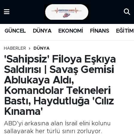
KATEGORİZE EDİLMEMİŞ
Nöbetçi Eczaneler
GÜNCEL
DÜNYA
EKONOMİ
FİNANS
EĞİTİM
EĞİTİM
Hava Durumu
HABERLER
DÜNYA
MANŞET
İstanbul Namaz Vakitleri
'Sahipsiz' Filoya Eşkıya
Saldırısı | Savaş Gemisi
MEDYA
Trafik Durumu
Ablukaya Aldı,
FİNANS
Süper Lig Puan Durumu ve Fikstür
Komandolar Tekneleri
Bastı, Haydutluğa 'Cılız
DÜNYA
Tüm Manşetler
Kınama'
GÜNCEL
Son Dakika Haberleri
ABD’yi arkasına alan İsrail elini kolunu
KARİKATÜR
Haber Arşivi
sallayarak her türlü sınırı zorluyor.