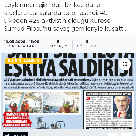
Soykırımcı rejim dün bir kez daha
BİLİM-TEKNOLOJİ
uluslararası sularda terör estirdi. 40
ülkeden 426 aktivistin olduğu Küresel
RÖPÖRTAJ
Sumud Filosu'nu savaş gemileriyle kuşattı.
ANALİZ
19.05.2026 - 15:09
5
11
YAYINLANMA
PAYLAŞIM
GÖSTERIM
NOSTALJİ
BU BIR İLANDIR
KULİS
YAZARLAR
DİNİ
POLİTİKA
EKONOMİ