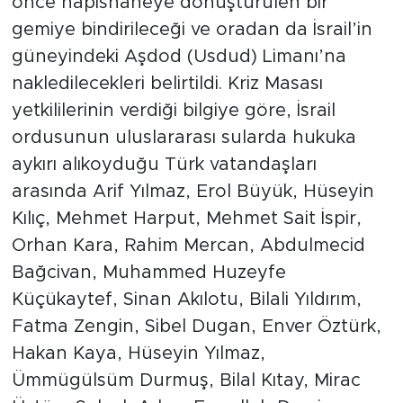
önce hapishaneye dönüştürülen bir
gemiye bindirileceği ve oradan da İsrail’in
güneyindeki Aşdod (Usdud) Limanı’na
nakledilecekleri belirtildi. Kriz Masası
yetkililerinin verdiği bilgiye göre, İsrail
ordusunun uluslararası sularda hukuka
aykırı alıkoyduğu Türk vatandaşları
arasında Arif Yılmaz, Erol Büyük, Hüseyin
Kılıç, Mehmet Harput, Mehmet Sait İspir,
Orhan Kara, Rahim Mercan, Abdulmecid
Bağcivan, Muhammed Huzeyfe
Küçükaytef, Sinan Akılotu, Bilali Yıldırım,
Fatma Zengin, Sibel Dugan, Enver Öztürk,
Hakan Kaya, Hüseyin Yılmaz,
Ümmügülsüm Durmuş, Bilal Kıtay, Mirac