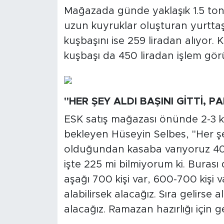
MEDYA KÖŞESİ
Mağazada günde yaklaşık 1.5 ton 
uzun kuyruklar oluşturan yurttaşl
FOTO GALERİ
kuşbaşını ise 259 liradan alıyor.
VİDEOLAR
kuşbaşı da 450 liradan işlem gör
ALINTI YAZARLAR
"HER ŞEY ALDI BAŞINI GİTTİ, P
SOSYAL MEDYA
ESK satış mağazası önünde 2-3 ki
bekleyen Hüseyin Selbes, "Her şeyle
olduğundan kasaba varıyoruz 400
işte 225 mi bilmiyorum ki. Burası
aşağı 700 kişi var, 600-700 kişi 
alabilirsek alacağız. Sıra gelirse 
alacağız. Ramazan hazırlığı için g