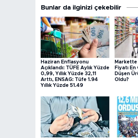
Bunlar da ilginizi çekebilir
Haziran Enflasyonu
Markette
Açıklandı: TÜFE Aylık Yüzde
Fiyatı En
0,99, Yıllık Yüzde 32,11
Düşen Ürü
Arttı, ENSAG: Tüfe 1.94
Oldu?
Yıllık Yüzde 51.49