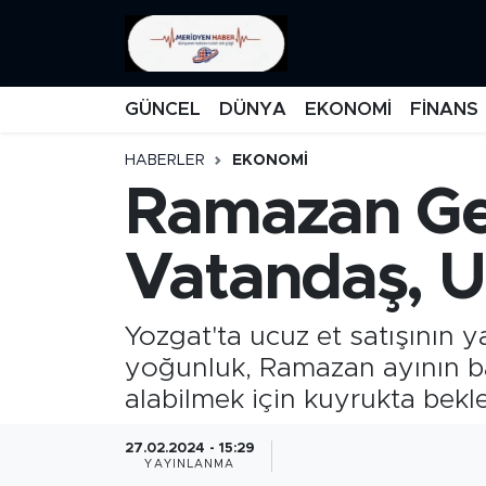
KATEGORİZE EDİLMEMİŞ
Nöbetçi Eczaneler
GÜNCEL
DÜNYA
EKONOMİ
FİNANS
EĞİTİM
Hava Durumu
HABERLER
EKONOMİ
Ramazan Ge
MANŞET
İstanbul Namaz Vakitleri
MEDYA
Trafik Durumu
Vatandaş, Uc
FİNANS
Süper Lig Puan Durumu ve Fikstür
Yozgat'ta ucuz et satışının 
DÜNYA
Tüm Manşetler
yoğunluk, Ramazan ayının ba
alabilmek için kuyrukta bekle
GÜNCEL
Son Dakika Haberleri
27.02.2024 - 15:29
YAYINLANMA
KARİKATÜR
Haber Arşivi