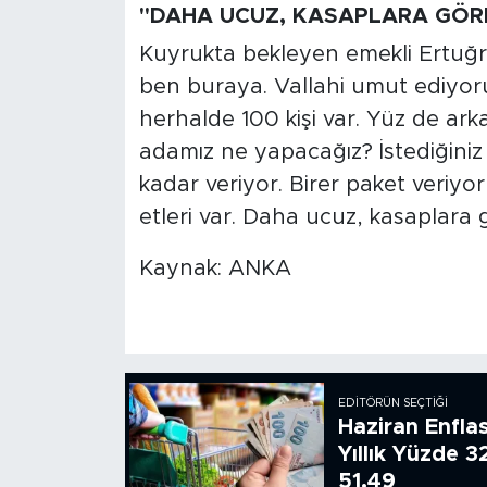
"DAHA UCUZ, KASAPLARA GÖRE
Kuyrukta bekleyen emekli Ertuğr
ben buraya. Vallahi umut ediyoru
herhalde 100 kişi var. Yüz de arka
adamız ne yapacağız? İstediğiniz 
kadar veriyor. Birer paket veriyor
etleri var. Daha ucuz, kasaplara 
Kaynak: ANKA
EDITÖRÜN SEÇTIĞI
Haziran Enfla
Yıllık Yüzde 3
51.49