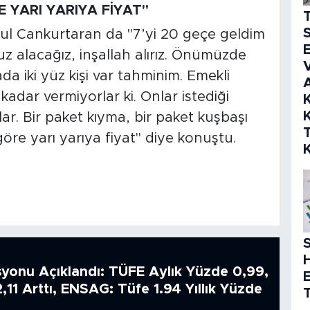
 YARI YARIYA FİYAT"
S
ul Cankurtaran da "7’yi 20 geçe geldim
E
z alacağız, inşallah alırız. Önümüzde
V
da iki yüz kişi var tahminim. Emekli
kadar vermiyorlar ki. Onlar istediği
K
K
lar. Bir paket kıyma, bir paket kuşbaşı
göre yarı yarıya fiyat" diye konuştu.
S
syonu Açıklandı: TÜFE Aylık Yüzde 0,99,
2,11 Arttı, ENSAG: Tüfe 1.94 Yıllık Yüzde
T