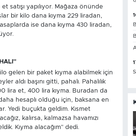
G
et satışı yapılıyor. Mağaza önünde
1
ar bir kilo dana kıyma 229 liradan,
B
 Kasaplarda ise dana kıyma 430 liradan,
üyor.
B
A
AHALI"
1
S
lo gelen bir paket kıyma alabilmek için
r aldı başını gitti, pahalı. Pahalılık
 lira et, 400 lira kıyma. Buradan da
 daha hesaplı olduğu için, baksana en
var. Yedi buçukta geldim. Kısmet
alacağız, kalırsa, kalmazsa havamızı
eldik. Kıyma alacağım" dedi.