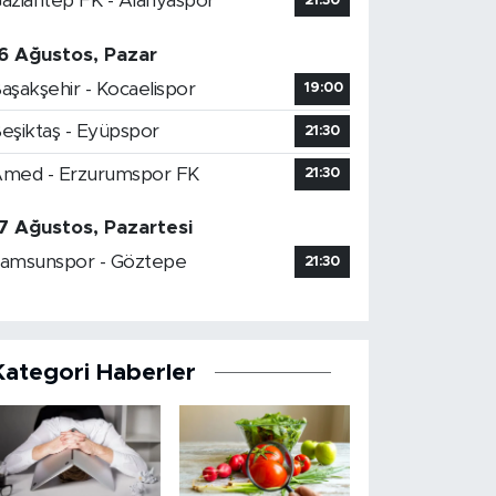
aziantep FK - Alanyaspor
21:30
6 Ağustos, Pazar
aşakşehir - Kocaelispor
19:00
eşiktaş - Eyüpspor
21:30
med - Erzurumspor FK
21:30
7 Ağustos, Pazartesi
amsunspor - Göztepe
21:30
Kategori Haberler