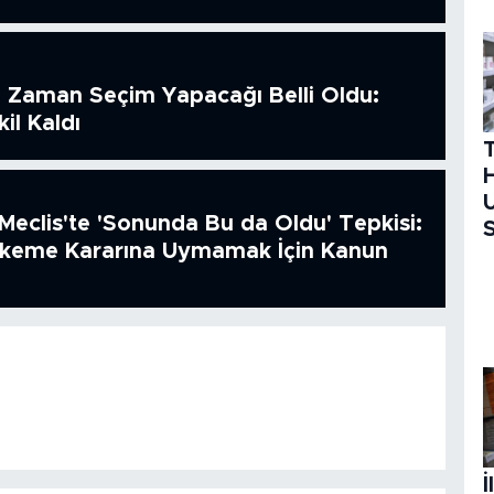
 Zaman Seçim Yapacağı Belli Oldu:
il Kaldı
H
U
Meclis'te 'Sonunda Bu da Oldu' Tepkisi:
S
hkeme Kararına Uymamak İçin Kanun
İ