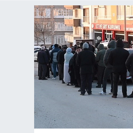
BİLİM-TEKNOLOJİ
RÖPÖRTAJ
ANALİZ
NOSTALJİ
KULİS
YAZARLAR
DİNİ
POLİTİKA
EKONOMİ