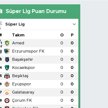
Süper Lig Puan Durumu
Süper Lig
#
Takım
O
P
Amed
0
0
1
Erzurumspor FK
0
0
2
Başakşehir
0
0
3
Kocaelispor
0
0
4
Beşiktaş
0
0
5
Eyüpspor
0
0
6
Galatasaray
0
0
7
Çorum FK
0
0
8