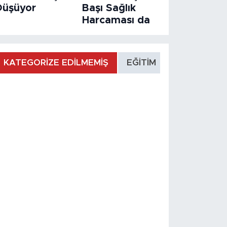
Düşüyor
Başı Sağlık
Harcaması da
KATEGORİZE EDİLMEMİŞ
EĞİTİM
MANŞET