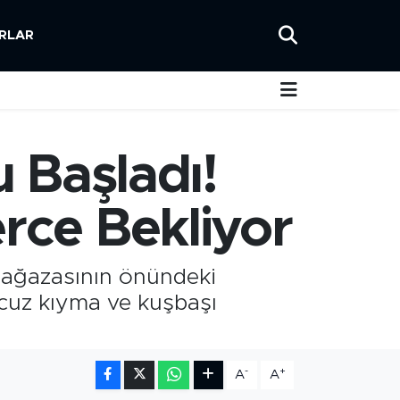
RLAR
Başladı!
erce Bekliyor
 mağazasının önündeki
Ucuz kıyma ve kuşbaşı
-
+
A
A