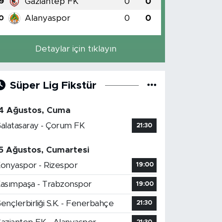
Gaziantep FK
0
0
9
Alanyaspor
0
0
0
Detaylar için tıklayın
Süper Lig Fikstür
4 Ağustos, Cuma
alatasaray - Çorum FK
21:30
5 Ağustos, Cumartesi
onyaspor - Rizespor
19:00
asımpaşa - Trabzonspor
19:00
ençlerbirliği S.K. - Fenerbahçe
21:30