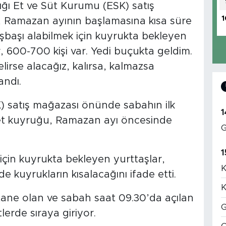
dığı Et ve Süt Kurumu (ESK) satış
1
 Ramazan ayının başlamasına kısa süre
uşbaşı alabilmek için kuyrukta bekleyen
r, 600-700 kişi var. Yedi buçukta geldim.
elirse alacağız, kalırsa, kalmazsa
landı.
) satış mağazası önünde sabahın ilk
1
uz et kuyruğu, Ramazan ayı öncesinde
G
1
için kuyrukta bekleyen yurttaşlar,
K
de kuyrukların kısalacağını ifade etti.
K
 tane olan ve sabah saat 09.30’da açılan
G
lerde sıraya giriyor.