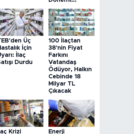
Dönemi...
TEB'den Üç
100 İlaçtan
astalık İçin
38'nin Fiyat
yarı: İlaç
Farkını
atışı Durdu
Vatandaş
Ödüyor, Halkın
Cebinde 18
Milyar TL
Çıkacak
laç Krizi
Enerji