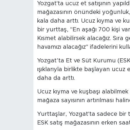
Yozgat'ta ucuz et satışının yapıl
mağazasının önündeki yoğunluk,
SPOR
kala daha arttı. Ucuz kıyma ve k
KÜLTÜR SANAT
bir yurttaş, "En aşağı 700 kişi va
Kısmet alabilirsek alacağız. Sıra g
YAŞAM
havamızı alacağız" ifadelerini kul
TARİHTEN GÜNÜMÜZE
Yozgat’ta Et ve Süt Kurumu (ESK
ışıklarıyla birlikte başlayan uc
TARİH
daha da arttı.
KADIN
Ucuz kıyma ve kuşbaşı alabilmek 
mağaza sayısının artırılması halin
SAĞLIK
Yurttaşlar, Yozgat'ta sadece bir
SİYASET
ESK satış mağazasının erken saat