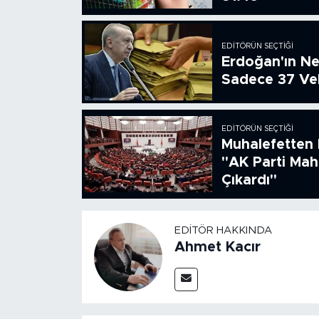
EDITÖRÜN SEÇTIĞI
Erdoğan'ın Ne
Sadece 37 Vek
EDITÖRÜN SEÇTIĞI
Muhalefetten 
"AK Parti Ma
Çıkardı"
EDITÖR HAKKINDA
Ahmet Kacır