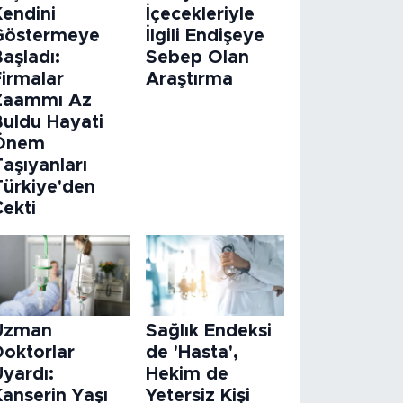
Kendini
İçecekleriyle
Göstermeye
İlgili Endişeye
aşladı:
Sebep Olan
Firmalar
Araştırma
Zaammı Az
Buldu Hayati
Önem
aşıyanları
Türkiye'den
Çekti
Uzman
Sağlık Endeksi
Doktorlar
de 'Hasta',
Uyardı:
Hekim de
Kanserin Yaşı
Yetersiz Kişi