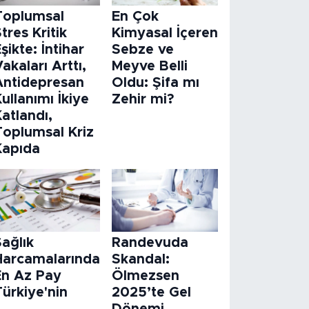
Toplumsal
En Çok
tres Kritik
Kimyasal İçeren
şikte: İntihar
Sebze ve
akaları Arttı,
Meyve Belli
Antidepresan
Oldu: Şifa mı
ullanımı İkiye
Zehir mi?
atlandı,
Toplumsal Kriz
Kapıda
ağlık
Randevuda
Harcamalarında
Skandal:
En Az Pay
Ölmezsen
ürkiye'nin
2025’te Gel