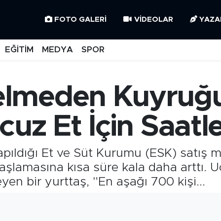
FOTO GALERI
VIDEOLAR
YAZA
EĞİTİM
MEDYA
SPOR
lmeden Kuyruğu 
uz Et İçin Saatl
yapıldığı Et ve Süt Kurumu (ESK) satış
şlamasına kısa süre kala daha arttı. 
yen bir yurttaş, "En aşağı 700 kişi...