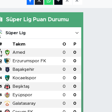
A
A
Süper Lig Puan Durumu
Süper Lig
#
Takım
O
P
Amed
0
0
1
Erzurumspor FK
0
0
2
Başakşehir
0
0
3
Kocaelispor
0
0
4
Beşiktaş
0
0
5
Eyüpspor
0
0
6
Galatasaray
0
0
7
Çorum FK
0
0
8