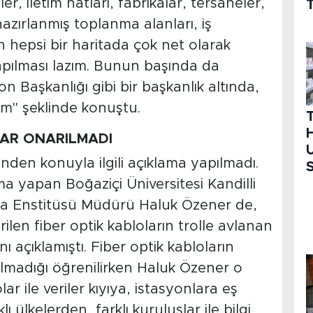
ler, iletim hatları, fabrikalar, tersaneler,
T
 hazırlanmış toplanma alanları, iş
ın hepsi bir haritada çok net olarak
apılması lazım. Bunun başında da
 Başkanlığı gibi bir başkanlık altında,
m" şeklinde konuştu.
H
LAR ONARILMADI
U
nden konuyla ilgili açıklama yapılmadı.
S
a yapan Boğaziçi Üniversitesi Kandilli
a Enstitüsü Müdürü Haluk Özener de,
ilen fiber optik kabloların trolle avlanan
ı açıklamıştı. Fiber optik kabloların
madığı öğrenilirken Haluk Özener o
r ile veriler kıyıya, istasyonlara eş
ı ülkelerden, farklı kuruluşlar ile bilgi