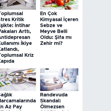
Toplumsal
En Çok
tres Kritik
Kimyasal İçeren
şikte: İntihar
Sebze ve
akaları Arttı,
Meyve Belli
Antidepresan
Oldu: Şifa mı
ullanımı İkiye
Zehir mi?
atlandı,
Toplumsal Kriz
Kapıda
ağlık
Randevuda
Harcamalarında
Skandal:
En Az Pay
Ölmezsen