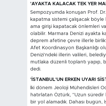
MEDYA KÖŞESİ
'AYAKTA KALACAK TEK YER MA
Sempozyumda konuşan Prof. Dr. 
FOTO GALERİ
kapatma sistemi çalışacak böyle 
VİDEOLAR
ama girişi kapatacak önlemleri v
olabilir. Marmara Denizi ayakta k
ALINTI YAZARLAR
deprem afetine çevre illerle birli
Afet Koordinasyon Başkanlığı ol
SOSYAL MEDYA
Denizi'ndeki illerin valileri, bele
mutlaka düzenli toplantı yapıp, b
dedi.
'İSTANBUL'UN ERKEN UYARI SİS
İki dönem Jeoloji Mühendisleri Od
hatırlatan Öztürk, "Uzun süredi
bir yol alamadık. Dahası bugün, İ