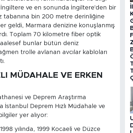
İ
, İngiltere ve en sonunda İngiltere'den bir
iz tabanına bin 200 metre derinliğine
iler geldi, Marmara denizine konuşlanmış
B
rdı. Toplam 70 kilometre fiber optik
aalesef bunlar bütün deniz
rağmen trolle avlanan avcılar kabloları
ı.
T
ZLI MÜDAHALE VE ERKEN
asathanesi ve Deprem Araştırma
da İstanbul Deprem Hızlı Müdahale ve
lgiler yer alıyor:
 1998 yılında, 1999 Kocaeli ve Düzce