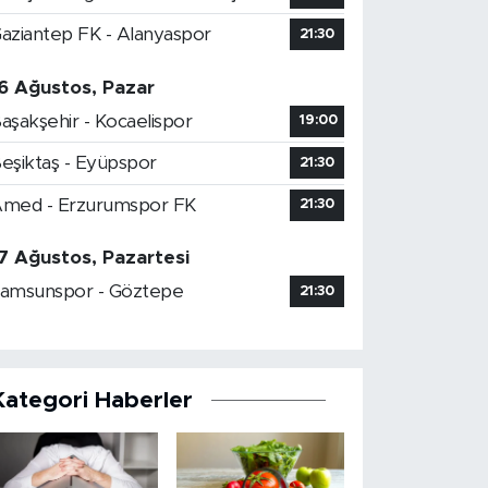
aziantep FK - Alanyaspor
21:30
6 Ağustos, Pazar
aşakşehir - Kocaelispor
19:00
eşiktaş - Eyüpspor
21:30
med - Erzurumspor FK
21:30
7 Ağustos, Pazartesi
amsunspor - Göztepe
21:30
Kategori Haberler