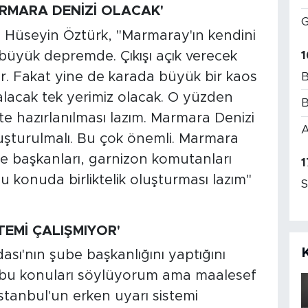
RMARA DENİZİ OLACAK'
G
Hüseyin Öztürk, "Marmaray'ın kendini
1
büyük depremde. Çıkışı açık verecek
ar. Fakat yine de karada büyük bir kaos
B
alacak tek yerimiz olacak. O yüzden
B
kte hazırlanılması lazım. Marmara Denizi
A
uşturulmalı. Bu çok önemli. Marmara
diye başkanları, garnizon komutanları
1
u konuda birliktelik oluşturması lazım"
S
TEMİ ÇALIŞMIYOR'
ası'nın şube başkanlığını yaptığını
r bu konuları söylüyorum ama maalesef
stanbul'un erken uyarı sistemi