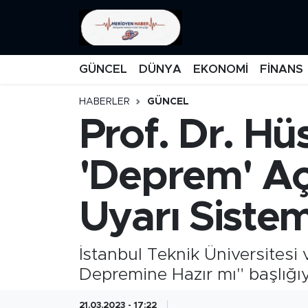
KATEGORİZE EDİLMEMİŞ
Nöbetçi Eczaneler
GÜNCEL
DÜNYA
EKONOMİ
FİNANS
EĞİTİM
Hava Durumu
HABERLER
GÜNCEL
Prof. Dr. H
MANŞET
İstanbul Namaz Vakitleri
MEDYA
Trafik Durumu
'Deprem' Açı
FİNANS
Süper Lig Puan Durumu ve Fikstür
Uyarı Sistem
DÜNYA
Tüm Manşetler
İstanbul Teknik Üniversitesi 
GÜNCEL
Son Dakika Haberleri
Depremine Hazır mı" başlığ
KARİKATÜR
Haber Arşivi
21.03.2023 - 17:22