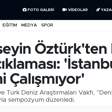
FOTO GALERI
VIDEOLAR
YAZA
EĞİTİM
MEDYA
SPOR
üseyin Öztürk'ten
klaması: 'İstanb
i Çalışmıyor'
ve Türk Deniz Araştırmaları Vakfı, "Deni
ıyla sempozyum düzenledi.