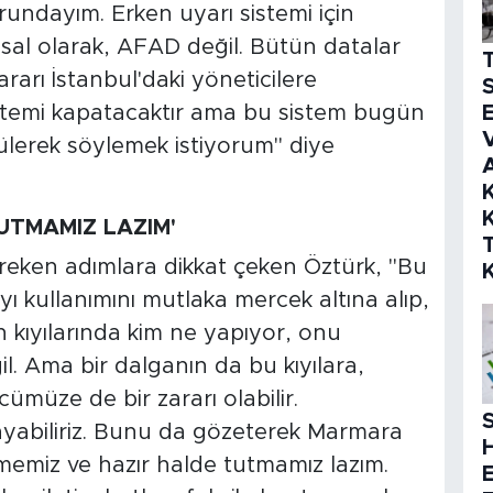
undayım. Erken uyarı sistemi için
asal olarak, AFAD değil. Bütün datalar
kararı İstanbul'daki yöneticilere
S
t sistemi kapatacaktır ama bu sistem bugün
E
V
ülerek söylemek istiyorum" diye
K
K
TUTMAMIZ LAZIM'
eken adımlara dikkat çeken Öztürk, "Bu
yı kullanımını mutlaka mercek altına alıp,
 kıyılarında kim ne yapıyor, onu
l. Ama bir dalganın da bu kıyılara,
müze de bir zararı olabilir.
S
yabiliriz. Bunu da gözeterek Marmara
lememiz ve hazır halde tutmamız lazım.