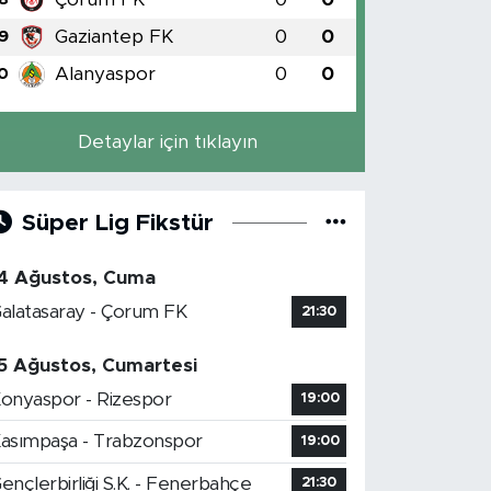
Gaziantep FK
0
0
9
Alanyaspor
0
0
0
Detaylar için tıklayın
Süper Lig Fikstür
4 Ağustos, Cuma
alatasaray - Çorum FK
21:30
5 Ağustos, Cumartesi
onyaspor - Rizespor
19:00
asımpaşa - Trabzonspor
19:00
ençlerbirliği S.K. - Fenerbahçe
21:30