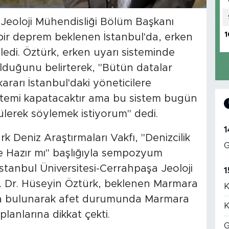
 Jeoloji Mühendisliği Bölüm Başkanı
1
bir deprem beklenen İstanbul'da, erken
yledi. Öztürk, erken uyarı sisteminde
olduğunu belirterek, "Bütün datalar
i kararı İstanbul'daki yöneticilere
t sistemi kapatacaktır ama bu sistem bugün
lerek söylemek istiyorum" dedi.
1
rk Deniz Araştırmaları Vakfı, "Denizcilik
G
e Hazır mı" başlığıyla sempozyum
tanbul Üniversitesi-Cerrahpaşa Jeoloji
1
. Dr. Hüseyin Öztürk, beklenen Marmara
K
arda bulunarak afet durumunda Marmara
K
lanlarına dikkat çekti.
G