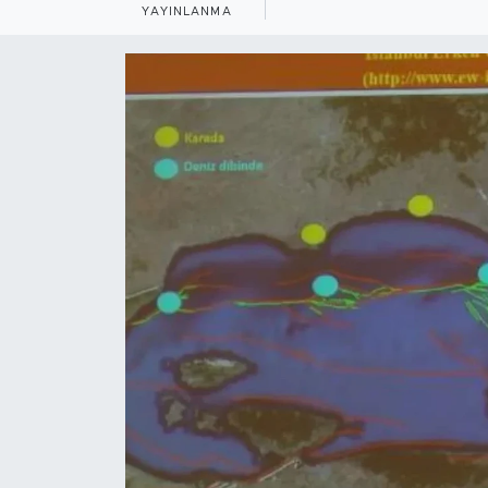
YAYINLANMA
BİLİM-TEKNOLOJİ
RÖPÖRTAJ
ANALİZ
NOSTALJİ
KULİS
YAZARLAR
DİNİ
POLİTİKA
EKONOMİ