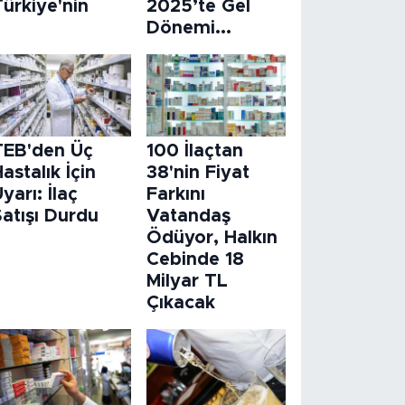
ürkiye'nin
2025’te Gel
Dönemi...
TEB'den Üç
100 İlaçtan
astalık İçin
38'nin Fiyat
yarı: İlaç
Farkını
atışı Durdu
Vatandaş
Ödüyor, Halkın
Cebinde 18
Milyar TL
Çıkacak