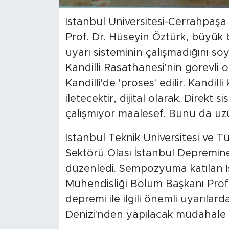
İstanbul Üniversitesi-Cerrahpaşa
SPOR
Prof. Dr. Hüseyin Öztürk, büyük 
KÜLTÜR SANAT
uyarı sisteminin çalışmadığını sö
Kandilli Rasathanesi'nin görevli 
YAŞAM
Kandilli'de 'proses' edilir. Kandill
iletecektir, dijital olarak. Direk
TARİHTEN GÜNÜMÜZE
çalışmıyor maalesef. Bunu da üzü
TARİH
İstanbul Teknik Üniversitesi ve Tü
Sektörü Olası İstanbul Depremin
KADIN
düzenledi. Sempozyuma katılan İs
SAĞLIK
Mühendisliği Bölüm Başkanı Prof
depremi ile ilgili önemli uyarıl
SİYASET
Denizi'nden yapılacak müdahale p