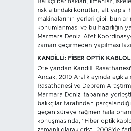
Balıkçı barınakları, limanlar, iskele
risk altındaki konutlar, alt yapısı
makinalarının yerleri gibi, bunlar
konumlanması ve bu hazırlığın y
Marmara Denizi Afet Koordinasyon
zaman geçirmeden yapılması lazı
KANDİLLİ: FİBER OPTİK KABLO
Öte yandan Kandilli Rasathanesi'
Ancak, 2019 Aralık ayında açıklam
Rasathanesi ve Deprem Araştırm
Marmara Denizi tabanına yerleştir
balıkçılar tarafından parçalandığın
geçen süreye rağmen hala onarıl
konuşmasında, "Fiber optik kablola
zamanlı olarak erişti. 2008'de farkl