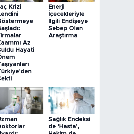
laç Krizi
Enerji
Kendini
İçecekleriyle
Göstermeye
İlgili Endişeye
aşladı:
Sebep Olan
Firmalar
Araştırma
Zaammı Az
Buldu Hayati
Önem
aşıyanları
Türkiye'den
Çekti
Uzman
Sağlık Endeksi
Doktorlar
de 'Hasta',
Uyardı:
Hekim de