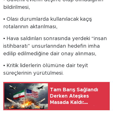
bildirilmesi,
• Olası durumlarda kullanılacak kaçış
rotalarının aktarılması,
• Hava saldırıları sonrasında yerdeki “insan
istihbaratı” unsurlarından hedefin imha
edilip edilmediğine dair onay alınması,
• Kritik liderlerin ölümüne dair teyit
süreçlerinin yürütülmesi.
Tam Barış Sağlandı
Derken Ateşkes
Masada Kaldı:
Emperyalist ABD İran'ı