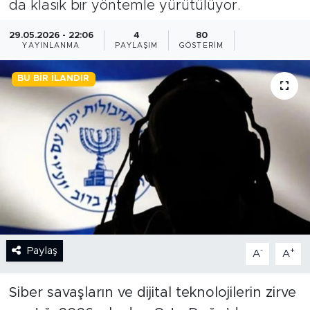
da klasik bir yöntemle yürütülüyor.
BİLİM-TEKNOLOJİ
29.05.2026 - 22:06
4
80
YAYINLANMA
PAYLAŞIM
GÖSTERIM
RÖPÖRTAJ
BU BIR İLANDIR
ANALİZ
NOSTALJİ
KULİS
YAZARLAR
DİNİ
Paylaş
-
+
A
A
POLİTİKA
Siber savaşların ve dijital teknolojilerin zirve
EKONOMİ