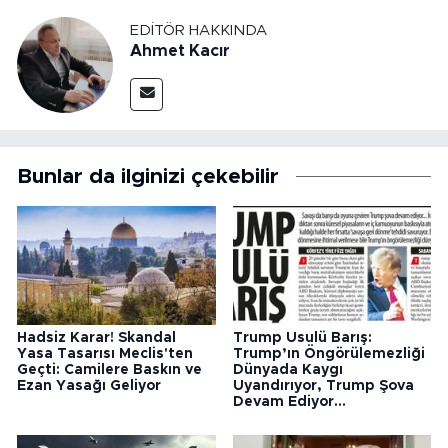
EDITÖR HAKKINDA
Ahmet Kacır
Bunlar da ilginizi çekebilir
Hadsiz Karar! Skandal
Trump Usulü Barış:
Yasa Tasarısı Meclis'ten
Trump’ın Öngörülemezliği
Geçti: Camilere Baskın ve
Dünyada Kaygı
Ezan Yasağı Geliyor
Uyandırıyor, Trump Şova
Devam Ediyor...