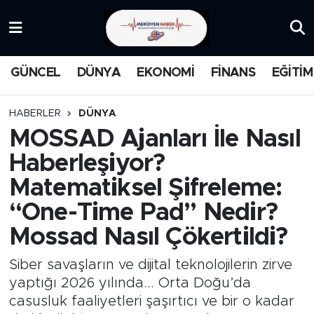
KATEGORİZE EDİLMEMİŞ
Nöbetçi Eczaneler
GÜNCEL
DÜNYA
EKONOMİ
FİNANS
EĞİTİM
EĞİTİM
Hava Durumu
HABERLER
DÜNYA
MANŞET
İstanbul Namaz Vakitleri
MOSSAD Ajanları İle Nasıl
Haberleşiyor?
MEDYA
Trafik Durumu
Matematiksel Şifreleme:
FİNANS
Süper Lig Puan Durumu ve Fikstür
“One-Time Pad” Nedir?
Mossad Nasıl Çökertildi?
DÜNYA
Tüm Manşetler
Siber savaşların ve dijital teknolojilerin zirve
GÜNCEL
Son Dakika Haberleri
yaptığı 2026 yılında... Orta Doğu’da
casusluk faaliyetleri şaşırtıcı ve bir o kadar
KARİKATÜR
Haber Arşivi