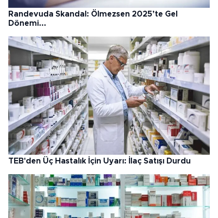
Randevuda Skandal: Ölmezsen 2025’te Gel
Dönemi...
TEB'den Üç Hastalık İçin Uyarı: İlaç Satışı Durdu