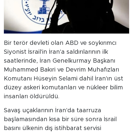
MEDYA KÖŞESİ
FOTO GALERİ
VİDEOLAR
Bir terör devleti olan ABD ve soykırımcı
ALINTI YAZARLAR
Siyonist İsrail'in İran'a saldırılarının ilk
saatlerinde, İran Genelkurmay Başkanı
SOSYAL MEDYA
Muhammed Bakıri ve Devrim Muhafızları
Komutanı Hüseyin Selami dahil İran'ın üst
düzey askeri komutanları ve nükleer bilim
insanları öldürüldü.
Savaş uçaklarının İran'da taarruza
başlamasından kısa bir süre sonra İsrail
basını ülkenin dış istihbarat servisi