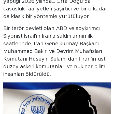
yaptığı 2026 yılında... Orta Doğu’da
casusluk faaliyetleri şaşırtıcı ve bir o kadar
SPOR
da klasik bir yöntemle yürütülüyor.
KÜLTÜR SANAT
Bir terör devleti olan ABD ve soykırımcı
Siyonist İsrail'in İran'a saldırılarının ilk
YAŞAM
saatlerinde, İran Genelkurmay Başkanı
TARİHTEN GÜNÜMÜZE
Muhammed Bakıri ve Devrim Muhafızları
Komutanı Hüseyin Selami dahil İran'ın üst
TARİH
düzey askeri komutanları ve nükleer bilim
insanları öldürüldü.
KADIN
SAĞLIK
SİYASET