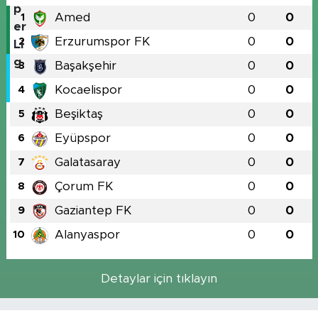
Amed
0
0
1
Erzurumspor FK
0
0
2
Başakşehir
0
0
3
Kocaelispor
0
0
4
Beşiktaş
0
0
5
Eyüpspor
0
0
6
Galatasaray
0
0
7
Çorum FK
0
0
8
Gaziantep FK
0
0
9
Alanyaspor
0
0
10
Detaylar için tıklayın