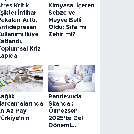
tres Kritik
Kimyasal İçeren
şikte: İntihar
Sebze ve
akaları Arttı,
Meyve Belli
Antidepresan
Oldu: Şifa mı
ullanımı İkiye
Zehir mi?
atlandı,
Toplumsal Kriz
Kapıda
ağlık
Randevuda
Harcamalarında
Skandal:
En Az Pay
Ölmezsen
ürkiye'nin
2025’te Gel
Dönemi...