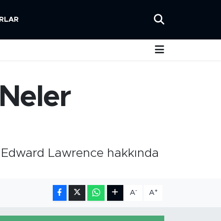
RLAR
 Neler
mas Edward Lawrence hakkında
-
+
A
A