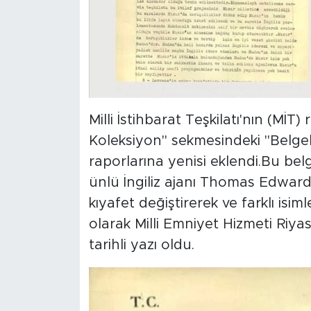
MEDYA KÖŞESİ
FOTO GALERİ
VİDEOLAR
ALINTI YAZARLAR
Milli İstihbarat Teşkilatı'nın (MİT)
Koleksiyon" sekmesindeki "Belgel
SOSYAL MEDYA
raporlarına yenisi eklendi.Bu bel
ünlü İngiliz ajanı Thomas Edward 
kıyafet değiştirerek ve farklı isim
olarak Milli Emniyet Hizmeti Riya
tarihli yazı oldu.