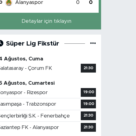
Alanyaspor
0
0
0
Detaylar için tıklayın
Süper Lig Fikstür
4 Ağustos, Cuma
alatasaray - Çorum FK
21:30
5 Ağustos, Cumartesi
onyaspor - Rizespor
19:00
asımpaşa - Trabzonspor
19:00
ençlerbirliği S.K. - Fenerbahçe
21:30
aziantep FK - Alanyaspor
21:30