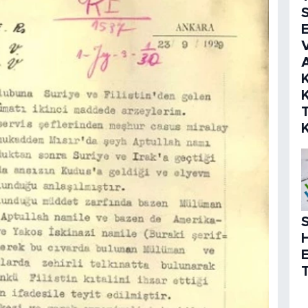
S
E
V
K
K
S
T