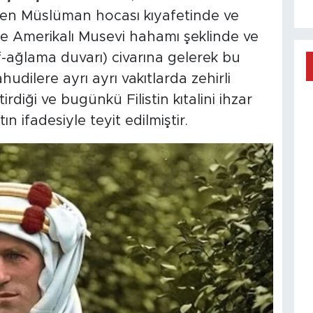
n Müslüman hocası kıyafetinde ve
e Amerikalı Musevi hahamı şeklinde ve
if-ağlama duvarı) civarına gelerek bu
ilere ayrı ayrı vakıtlarda zehirli
diği ve bugünkü Filistin kıtalini ihzar
n ifadesiyle teyit edilmiştir.