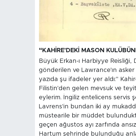
“KAHİRE'DEKİ MASON KULÜBÜN
Büyük Erkan-ı Harbiyye Reisliği, D
gönderilen ve Lawrance'ın asker 
yazıda şu ifadeler yer aldı:" Kah
Filistin'den gelen mevsuk ve teyi
eylerim. İngiliz entelicens servi
Lavrens'in bundan iki ay mukadd
müstearile bir müddet bulundukta
geçen ağustos ayı zarfında ansız
Hartum şehrinde bulunduğu anlaşı