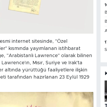
1
B
B
A
 resmi internet sitesinde, "Özel
1
er" kısmında yayımlanan istihbarat
S
ge, "Arabistanlı Lawrence" olarak bilinen
Lawrence'ın, Mısır, Suriye ve Irak'ta
ler altında yürüttüğü faaliyetlere ilişkin
seti tarafından hazırlanan 23 Eylül 1929