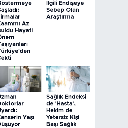
Göstermeye
İlgili Endişeye
aşladı:
Sebep Olan
Firmalar
Araştırma
Zaammı Az
Buldu Hayati
Önem
aşıyanları
Türkiye'den
Çekti
Uzman
Sağlık Endeksi
Doktorlar
de 'Hasta',
Uyardı:
Hekim de
Kanserin Yaşı
Yetersiz Kişi
Düşüyor
Başı Sağlık