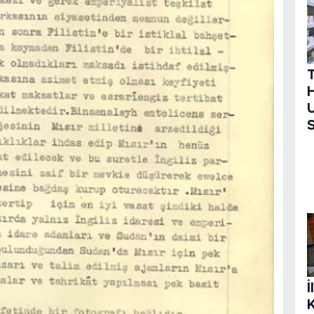
H
U
S
İ