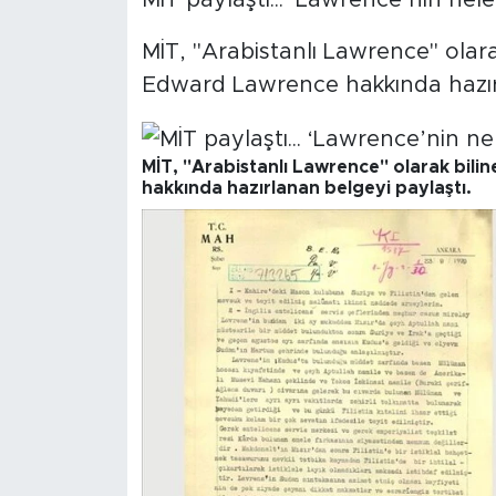
MİT paylaştı... ‘Lawrence’nin nele
MİT, "Arabistanlı Lawrence" olara
SPOR
Edward Lawrence hakkında hazırl
KÜLTÜR SANAT
YAŞAM
MİT, "Arabistanlı Lawrence" olarak bili
hakkında hazırlanan belgeyi paylaştı.
TARİHTEN GÜNÜMÜZE
TARİH
KADIN
SAĞLIK
SİYASET