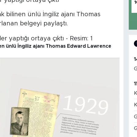
r yaptığı ortaya çıktı
1
k bilinen ünlü İngiliz ajanı Thomas
anan belgeyi paylaştı.
nen ünlü İngiliz ajanı Thomas Edward Lawrence
1
G
1
K
K
G
G