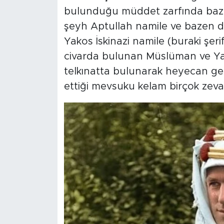
bulunduğu müddet zarfında baze
şeyh Aptullah namile ve bazen d
Yakos İskinazi namile (buraki şer
civarda bulunan Müslüman ve Yahud
telkınatta bulunarak heyecan getir
ettiği mevsuku kelam birçok zevatı