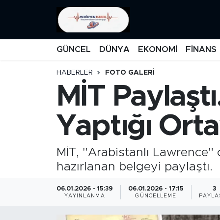
KATEGORİZE EDİLMEMİŞ
Nöbetçi Eczaneler
GÜNCEL
DÜNYA
EKONOMİ
FİNANS
EĞİTİM
Hava Durumu
HABERLER
FOTO GALERİ
MİT Paylaştı
MANŞET
İstanbul Namaz Vakitleri
MEDYA
Trafik Durumu
Yaptığı Orta
FİNANS
Süper Lig Puan Durumu ve Fikstür
MİT, "Arabistanlı Lawrence" 
DÜNYA
Tüm Manşetler
hazırlanan belgeyi paylaştı.
GÜNCEL
Son Dakika Haberleri
06.01.2026 - 15:39
06.01.2026 - 17:15
3
YAYINLANMA
GÜNCELLEME
PAYLA
KARİKATÜR
Haber Arşivi