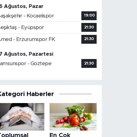
6 Ağustos, Pazar
aşakşehir - Kocaelispor
19:00
eşiktaş - Eyüpspor
21:30
med - Erzurumspor FK
21:30
7 Ağustos, Pazartesi
amsunspor - Göztepe
21:30
Kategori Haberler
Toplumsal
En Çok