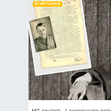
BU BIR İLANDIR
BİLİM-TEKNOLOJİ
RÖPÖRTAJ
ANALİZ
NOSTALJİ
KULİS
YAZARLAR
DİNİ
POLİTİKA
EKONOMİ