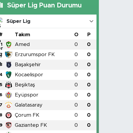
Süper Lig Puan Durumu
Süper Lig
#
Takım
O
P
Amed
0
0
1
Erzurumspor FK
0
0
2
Başakşehir
0
0
3
Kocaelispor
0
0
4
Beşiktaş
0
0
5
Eyüpspor
0
0
6
Galatasaray
0
0
7
Çorum FK
0
0
8
Gaziantep FK
0
0
9