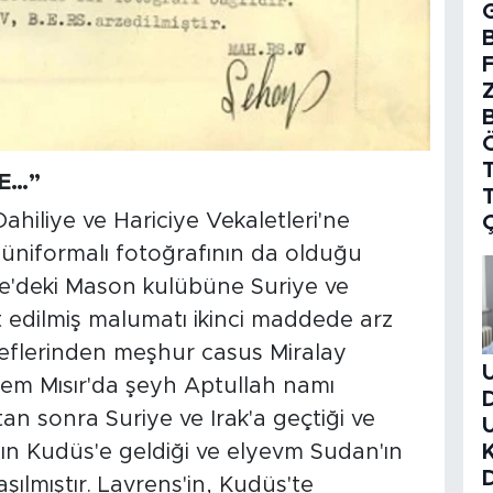
B
T
E…”
ahiliye ve Hariciye Vekaletleri'ne
üniformalı fotoğrafının da olduğu
ire'deki Mason kulübüne Suriye ve
t edilmiş malumatı ikinci maddede arz
s şeflerinden meşhur casus Miralay
em Mısır'da şeyh Aptullah namı
n sonra Suriye ve Irak'a geçtiği ve
ın Kudüs'e geldiği ve elyevm Sudan'ın
lmıştır. Lavrens'in, Kudüs'te