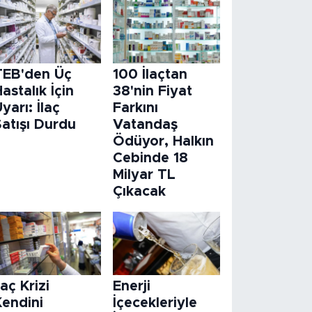
TEB'den Üç
100 İlaçtan
astalık İçin
38'nin Fiyat
yarı: İlaç
Farkını
atışı Durdu
Vatandaş
Ödüyor, Halkın
Cebinde 18
Milyar TL
Çıkacak
laç Krizi
Enerji
Kendini
İçecekleriyle