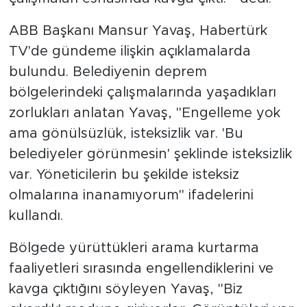
MEDYA KÖŞESİ
ABB Başkanı Mansur Yavaş, Habertürk
FOTO GALERİ
TV'de gündeme ilişkin açıklamalarda
bulundu. Belediyenin deprem
VİDEOLAR
bölgelerindeki çalışmalarında yaşadıkları
ALINTI YAZARLAR
zorlukları anlatan Yavaş, "Engelleme yok
ama gönülsüzlük, isteksizlik var. 'Bu
SOSYAL MEDYA
belediyeler görünmesin' şeklinde isteksizlik
var. Yöneticilerin bu şekilde isteksiz
olmalarına inanamıyorum" ifadelerini
kullandı.
Bölgede yürüttükleri arama kurtarma
faaliyetleri sırasında engellendiklerini ve
kavga çıktığını söyleyen Yavaş, "Biz