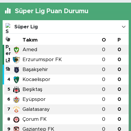
Süper Lig Puan Durumu
Süper Lig
#
Takım
O
P
Amed
0
0
1
Erzurumspor FK
0
0
2
Başakşehir
0
0
3
Kocaelispor
0
0
4
Beşiktaş
0
0
5
Eyüpspor
0
0
6
Galatasaray
0
0
7
Çorum FK
0
0
8
Gaziantep FK
0
0
9