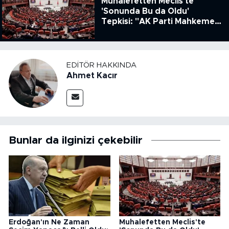
Muhalefetten Meclis'te
'Sonunda Bu da Oldu'
Tepkisi: "AK Parti Mahkeme
Kararına Uymamak İçin
Kanun Çıkardı"
EDITÖR HAKKINDA
Ahmet Kacır
Bunlar da ilginizi çekebilir
Erdoğan'ın Ne Zaman
Muhalefetten Meclis'te