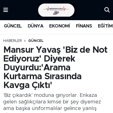
KATEGORİZE EDİLMEMİŞ
Nöbetçi Eczaneler
GÜNCEL
DÜNYA
EKONOMİ
FİNANS
EĞİTİM
EĞİTİM
Hava Durumu
HABERLER
GÜNCEL
MANŞET
İstanbul Namaz Vakitleri
Mansur Yavaş 'Biz de Not
Ediyoruz' Diyerek
MEDYA
Trafik Durumu
Duyurdu:'Arama
FİNANS
Süper Lig Puan Durumu ve Fikstür
Kurtarma Sırasında
Kavga Çıktı'
DÜNYA
Tüm Manşetler
'Biz çıkardık' moduna giriyorlar. Enkaza
GÜNCEL
Son Dakika Haberleri
gelen sağlıkçılara kimse bir şey diyemez
ama başka üniformalılar gelince yanlış
KARİKATÜR
Haber Arşivi