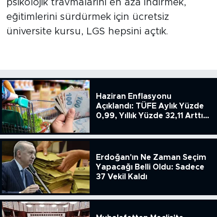
psikolojik travmalarını en aza indirmek,
eğitimlerini sürdürmek için ücretsiz
üniversite kursu, LGS hepsini açtık.
Haziran Enflasyonu
Açıklandı: TÜFE Aylık Yüzde
0,99, Yıllık Yüzde 32,11 Arttı,
ENSAG: Tüfe 1.94 Yıllık Yüzde
51.49
Erdoğan'ın Ne Zaman Seçim
Yapacağı Belli Oldu: Sadece
37 Vekil Kaldı