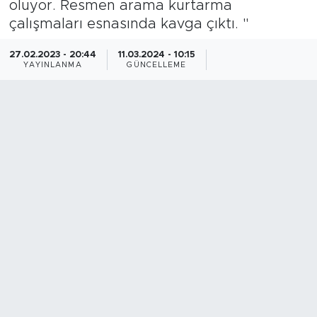
oluyor. Resmen arama kurtarma
çalışmaları esnasında kavga çıktı. "
BİLİM-TEKNOLOJİ
27.02.2023 - 20:44
11.03.2024 - 10:15
RÖPÖRTAJ
YAYINLANMA
GÜNCELLEME
ANALİZ
NOSTALJİ
KULİS
YAZARLAR
DİNİ
POLİTİKA
EKONOMİ