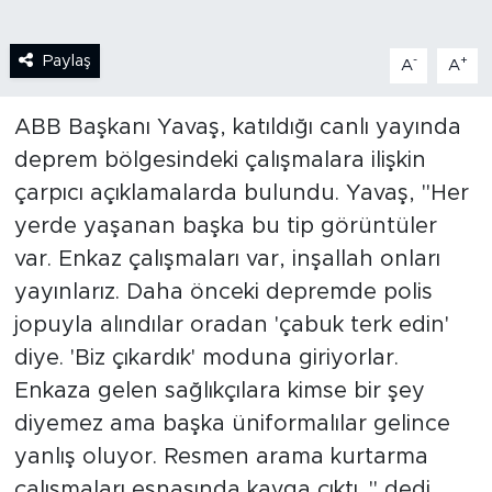
SPOR
Paylaş
-
+
A
A
KÜLTÜR SANAT
ABB Başkanı Yavaş, katıldığı canlı yayında
deprem bölgesindeki çalışmalara ilişkin
YAŞAM
çarpıcı açıklamalarda bulundu. Yavaş, "Her
TARİHTEN GÜNÜMÜZE
yerde yaşanan başka bu tip görüntüler
var. Enkaz çalışmaları var, inşallah onları
TARİH
yayınlarız. Daha önceki depremde polis
jopuyla alındılar oradan 'çabuk terk edin'
KADIN
diye. 'Biz çıkardık' moduna giriyorlar.
SAĞLIK
Enkaza gelen sağlıkçılara kimse bir şey
diyemez ama başka üniformalılar gelince
SİYASET
yanlış oluyor. Resmen arama kurtarma
çalışmaları esnasında kavga çıktı. " dedi.