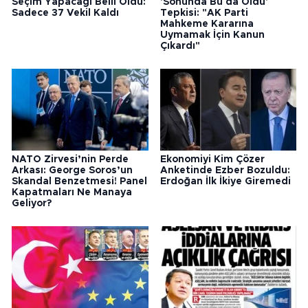
Seçim Yapacağı Belli Oldu:
'Sonunda Bu da Oldu'
Sadece 37 Vekil Kaldı
Tepkisi: "AK Parti
Mahkeme Kararına
Uymamak İçin Kanun
Çıkardı"
NATO Zirvesi’nin Perde
Ekonomiyi Kim Çözer
Arkası: George Soros’un
Anketinde Ezber Bozuldu:
Skandal Benzetmesi! Panel
Erdoğan İlk İkiye Giremedi
Kapatmaları Ne Manaya
Geliyor?