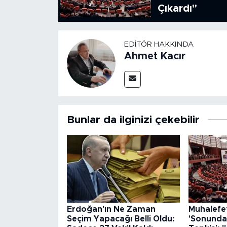
Çıkardı"
EDITÖR HAKKINDA
Ahmet Kacır
Bunlar da ilginizi çekebilir
Erdoğan'ın Ne Zaman
Muhalefet
Seçim Yapacağı Belli Oldu:
'Sonunda