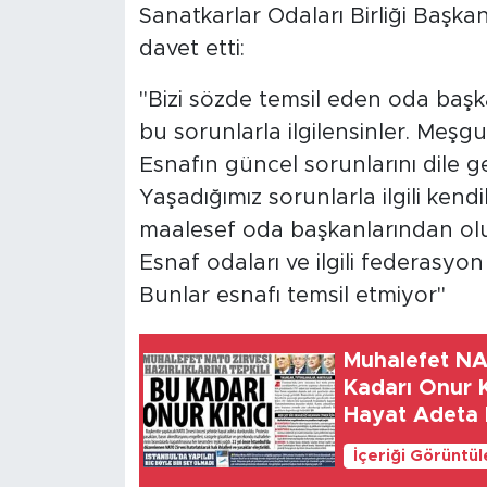
Sanatkarlar Odaları Birliği Başkanı
davet etti:
​"Bizi sözde temsil eden oda baş
bu sorunlarla ilgilensinler. Meşgul
Esnafın güncel sorunlarını dile g
Yaşadığımız sorunlarla ilgili ken
maalesef oda başkanlarından olu
Esnaf odaları ve ilgili federasyo
Bunlar esnafı temsil etmiyor"
Muhalefet NAT
Kadarı Onur K
Hayat Adeta 
İçeriği Görüntü