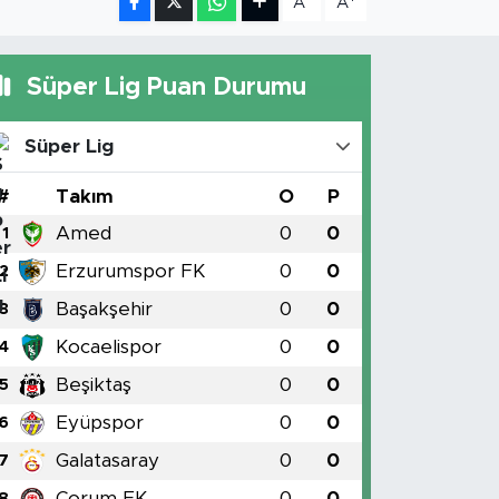
A
A
Süper Lig Puan Durumu
Süper Lig
#
Takım
O
P
Amed
0
0
1
Erzurumspor FK
0
0
2
Başakşehir
0
0
3
Kocaelispor
0
0
4
Beşiktaş
0
0
5
Eyüpspor
0
0
6
Galatasaray
0
0
7
Çorum FK
0
0
8