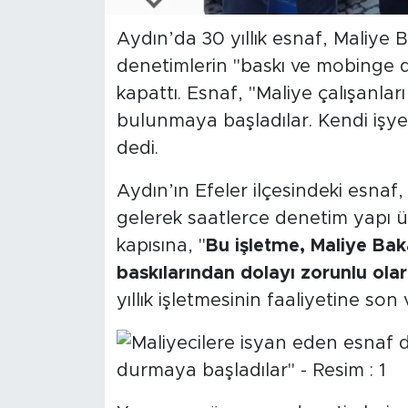
Aydın’da 30 yıllık esnaf, Maliye 
SPOR
denetimlerin "baskı ve mobinge d
KÜLTÜR SANAT
kapattı. Esnaf, "Maliye çalışanlar
bulunmaya başladılar. Kendi işye
YAŞAM
dedi.
TARİHTEN GÜNÜMÜZE
Aydın’ın Efeler ilçesindeki esnaf,
gelerek saatlerce denetim yapı ü
TARİH
kapısına, "
Bu işletme, Maliye Bak
baskılarından dolayı zorunlu olar
KADIN
yıllık işletmesinin faaliyetine son 
SAĞLIK
SİYASET