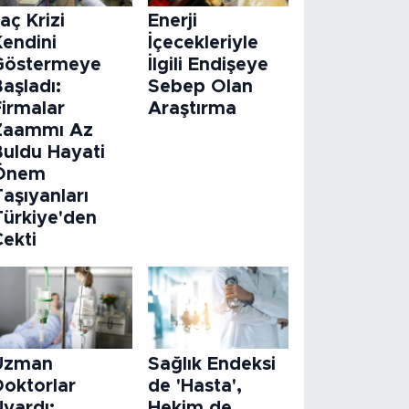
laç Krizi
Enerji
Kendini
İçecekleriyle
Göstermeye
İlgili Endişeye
aşladı:
Sebep Olan
Firmalar
Araştırma
Zaammı Az
Buldu Hayati
Önem
aşıyanları
Türkiye'den
Çekti
Uzman
Sağlık Endeksi
Doktorlar
de 'Hasta',
Uyardı:
Hekim de