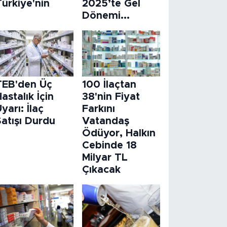
ürkiye'nin
2025’te Gel
Dönemi...
TEB'den Üç
100 İlaçtan
astalık İçin
38'nin Fiyat
yarı: İlaç
Farkını
atışı Durdu
Vatandaş
Ödüyor, Halkın
Cebinde 18
Milyar TL
Çıkacak