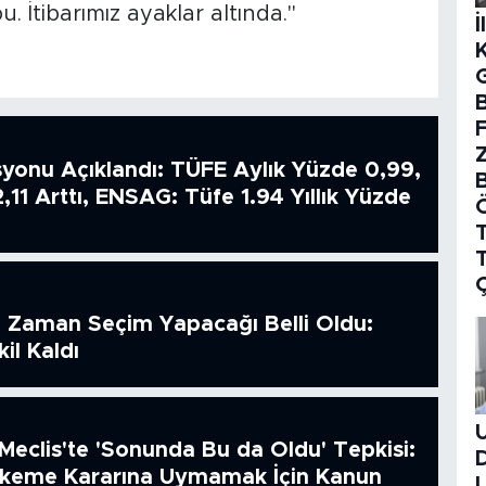
u. İtibarımız ayaklar altında."
İ
B
syonu Açıklandı: TÜFE Aylık Yüzde 0,99,
2,11 Arttı, ENSAG: Tüfe 1.94 Yıllık Yüzde
T
 Zaman Seçim Yapacağı Belli Oldu:
il Kaldı
Meclis'te 'Sonunda Bu da Oldu' Tepkisi:
hkeme Kararına Uymamak İçin Kanun