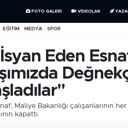
FOTO GALERI
VIDEOLAR
YAZA
EĞİTİM
MEDYA
SPOR
e İsyan Eden Esn
aşımızda Değnekç
ladılar"
snaf, Maliye Bakanlığı çalışanlarının he
nın kapattı.