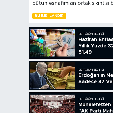
bütün esnafımızın ortak sıkıntısı b
BU BIR İLANDIR
EDITÖRÜN SEÇTIĞI
Haziran Enfla
Yıllık Yüzde 3
51.49
EDITÖRÜN SEÇTIĞI
Erdoğan'ın Ne
Sadece 37 Vek
EDITÖRÜN SEÇTIĞI
Muhalefetten 
"AK Parti Ma