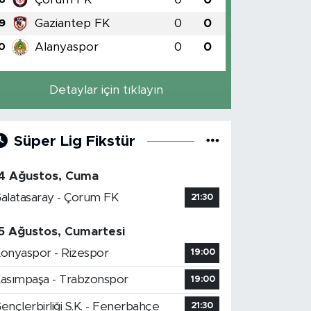
Gaziantep FK
0
0
9
Alanyaspor
0
0
0
Detaylar için tıklayın
Süper Lig Fikstür
4 Ağustos, Cuma
alatasaray - Çorum FK
21:30
5 Ağustos, Cumartesi
onyaspor - Rizespor
19:00
asımpaşa - Trabzonspor
19:00
ençlerbirliği S.K. - Fenerbahçe
21:30