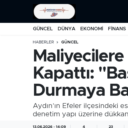
KATEGORİZE EDİLMEMİŞ
Nöbetçi Eczaneler
GÜNCEL
DÜNYA
EKONOMİ
FİNANS
EĞİTİM
Hava Durumu
HABERLER
GÜNCEL
Maliyeciler
MANŞET
İstanbul Namaz Vakitleri
MEDYA
Trafik Durumu
Kapattı: "B
FİNANS
Süper Lig Puan Durumu ve Fikstür
Durmaya Baş
DÜNYA
Tüm Manşetler
Aydın’ın Efeler ilçesindeki e
GÜNCEL
Son Dakika Haberleri
denetim yapı üzerine dükkanı
KARİKATÜR
Haber Arşivi
13.06.2026 - 14:09
4
23