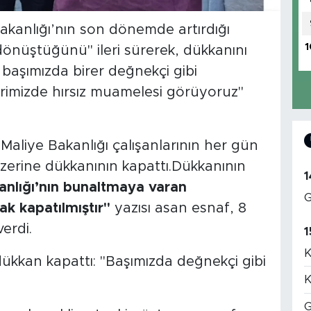
Bakanlığı’nın son dönemde artırdığı
1
önüştüğünü" ileri sürerek, dükkanını
ı başımızda birer değnekçi gibi
rimizde hırsız muamelesi görüyoruz"
 Maliye Bakanlığı çalışanlarının her gün
zerine dükkanının kapattı.Dükkanının
1
anlığı’nın bunaltmaya varan
G
ak kapatılmıştır"
yazısı asan esnaf, 8
verdi.
1
K
K
G