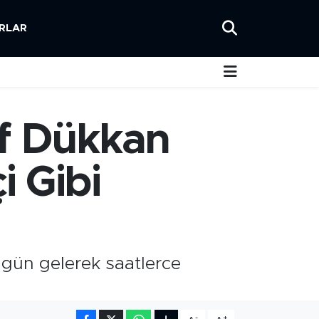
RLAR
af Dükkan
i Gibi
r gün gelerek saatlerce
-
+