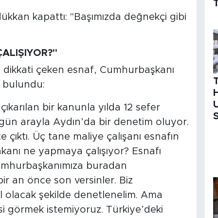
T
ALIŞIYOR?"
ne dikkati çeken esnaf, Cumhurbaşkanı
 bulundu:
H
U
çıkarılan bir kanunla yılda 12 sefer
S
gün arayla Aydın’da bir denetim oluyor.
 çıktı. Üç tane maliye çalışanı esnafın
akanı ne yapmaya çalışıyor? Esnafı
Cumhurbaşkanımıza buradan
r an önce son versinler. Biz
 olacak şekilde denetlenelim. Ama
si görmek istemiyoruz. Türkiye’deki