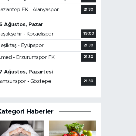
aziantep FK - Alanyaspor
21:30
6 Ağustos, Pazar
aşakşehir - Kocaelispor
19:00
eşiktaş - Eyüpspor
21:30
med - Erzurumspor FK
21:30
7 Ağustos, Pazartesi
amsunspor - Göztepe
21:30
Kategori Haberler