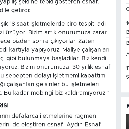
apılış şekline tepki gösteren esnaf,
G
ile getirdi:
1
k 18 saat işletmelerde ciro tespiti adı
B
bizi üzüyor. Bizim artık onurumuza zarar
gece bizden sonra çıkıyorlar. Zaten
B
edi kartıyla yapıyoruz. Maliye çalışanları
A
i gibi bulunmaya başladılar. Biz kendi
üyoruz. Bizim onurumuza, 30 yıllık esnaf
1
 bu sebepten dolayı işletmemi kapattım.
S
ı çalışanları gelsinler bu işletmeleri
z. Bu kadar mobingi biz kaldıramıyoruz."
ISI
rını defalarca iletmelerine rağmen
lerini de eleştiren esnaf, Aydın Esnaf