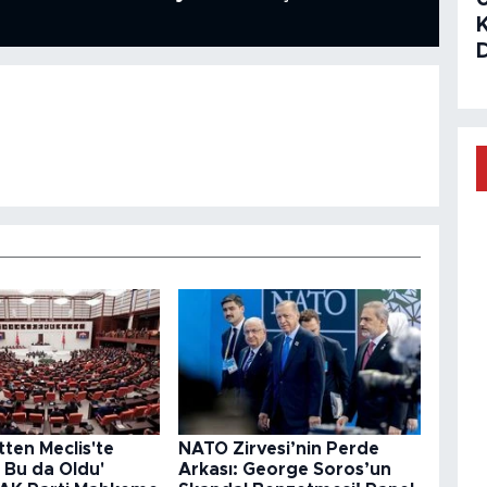
ten Meclis'te
NATO Zirvesi’nin Perde
 Bu da Oldu'
Arkası: George Soros’un