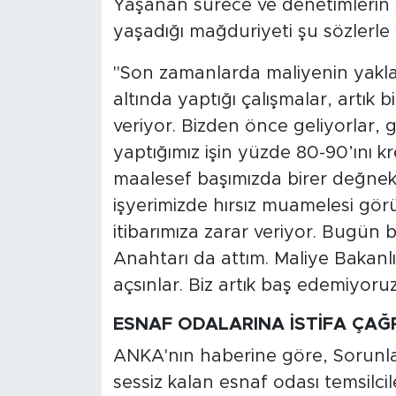
​Yaşanan sürece ve denetimlerin y
MEDYA KÖŞESİ
yaşadığı mağduriyeti şu sözlerle d
FOTO GALERİ
​"Son zamanlarda maliyenin yaklaşı
VİDEOLAR
altında yaptığı çalışmalar, artık 
veriyor. Bizden önce geliyorlar, 
ALINTI YAZARLAR
yaptığımız işin yüzde 80-90’ını kr
maalesef başımızda birer değnekç
SOSYAL MEDYA
işyerimizde hırsız muamelesi gör
itibarımıza zarar veriyor. Bugün
Anahtarı da attım. Maliye Bakanlığ
açsınlar. Biz artık baş edemiyoru
ESNAF ODALARINA İSTİFA ÇAĞR
ANKA'nın haberine göre, ​Sorunla
sessiz kalan esnaf odası temsilci