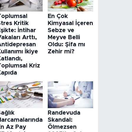
Toplumsal
En Çok
tres Kritik
Kimyasal İçeren
şikte: İntihar
Sebze ve
akaları Arttı,
Meyve Belli
Antidepresan
Oldu: Şifa mı
ullanımı İkiye
Zehir mi?
atlandı,
Toplumsal Kriz
Kapıda
ağlık
Randevuda
Harcamalarında
Skandal:
En Az Pay
Ölmezsen