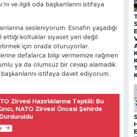
’nı ve ilgili oda başkanlarını istifaya
S
kanlarına sesleniyorum. Esnafın yaşadığı
E
 ettiği koltuklar siyaset yeri değil.
V
etirmek için orada oturuyorlar.
K
dilerine defalarca bilgi vermemize rağmen
K
mlu ya da olumsuz bir cevap alamadık.
n başkanlarını istifaya davet ediyorum.
O Zirvesi Hazırlıklarına Tepkili: Bu
ırıcı, NATO Zirvesi Öncesi Şehirde
Durduruldu
S
le