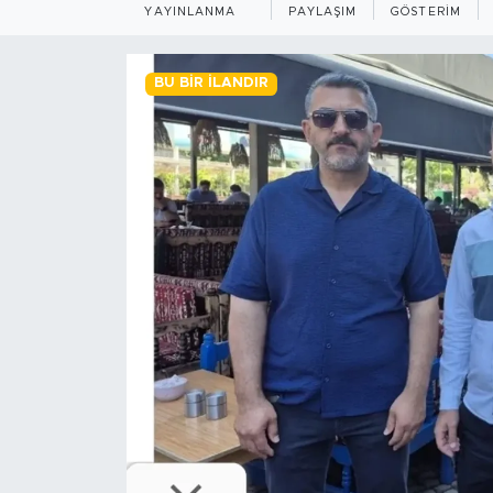
YAYINLANMA
PAYLAŞIM
GÖSTERIM
BİLİM-TEKNOLOJİ
BU BIR İLANDIR
RÖPÖRTAJ
ANALİZ
NOSTALJİ
KULİS
YAZARLAR
DİNİ
POLİTİKA
EKONOMİ