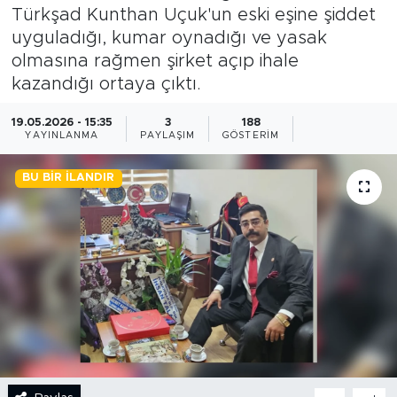
Türkşad Kunthan Uçuk'un eski eşine şiddet
BİLİM-TEKNOLOJİ
uyguladığı, kumar oynadığı ve yasak
olmasına rağmen şirket açıp ihale
RÖPÖRTAJ
kazandığı ortaya çıktı.
ANALİZ
19.05.2026 - 15:35
3
188
YAYINLANMA
PAYLAŞIM
GÖSTERIM
NOSTALJİ
BU BIR İLANDIR
KULİS
YAZARLAR
DİNİ
POLİTİKA
EKONOMİ