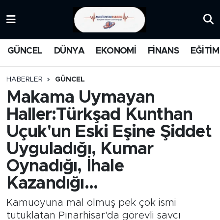
KATEGORİZE EDİLMEMİŞ
Nöbetçi Eczaneler
GÜNCEL
DÜNYA
EKONOMİ
FİNANS
EĞİTİM
EĞİTİM
Hava Durumu
HABERLER
GÜNCEL
MANŞET
İstanbul Namaz Vakitleri
Makama Uymayan
Haller:Türkşad Kunthan
MEDYA
Trafik Durumu
Uçuk'un Eski Eşine Şiddet
FİNANS
Süper Lig Puan Durumu ve Fikstür
Uyguladığı, Kumar
Oynadığı, İhale
DÜNYA
Tüm Manşetler
Kazandığı...
GÜNCEL
Son Dakika Haberleri
Kamuoyuna mal olmuş pek çok ismi
KARİKATÜR
Haber Arşivi
tutuklatan Pınarhisar'da görevli savcı