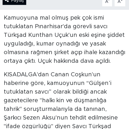
Paylaş
-
+
A
A
SPOR
Kamuoyuna mal olmuş pek çok ismi
tutuklatan Pınarhisar'da görevli savcı
KÜLTÜR SANAT
Türkşad Kunthan Uçuk'un eski eşine şiddet
YAŞAM
uyguladığı, kumar oynadığı ve yasak
olmasına rağmen şirket açıp ihale kazandığı
TARİHTEN GÜNÜMÜZE
ortaya çıktı. Uçuk hakkında dava açıldı.
TARİH
KISADALGA'dan Canan Coşkun'un
haberine göre, kamuoyunun “Gülşen’i
KADIN
tutuklatan savcı” olarak bildiği ancak
gazetecilere "halkı kin ve düşmanlığa
SAĞLIK
tahrik" soruşturmalarıyla da tanınan,
SİYASET
Şarkıcı Sezen Aksu'nun tehdit edilmesine
"ifade özgürlüğü" diyen Savcı Türkşad