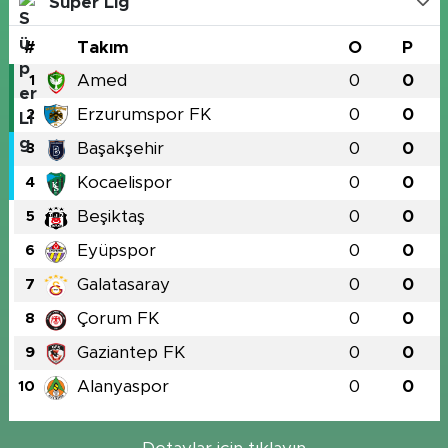
Süper Lig
#
Takım
O
P
Amed
0
0
1
Erzurumspor FK
0
0
2
Başakşehir
0
0
3
Kocaelispor
0
0
4
Beşiktaş
0
0
5
Eyüpspor
0
0
6
Galatasaray
0
0
7
Çorum FK
0
0
8
Gaziantep FK
0
0
9
Alanyaspor
0
0
10