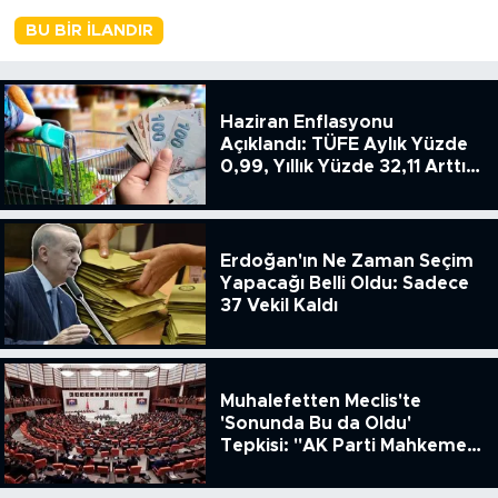
BU BIR İLANDIR
Haziran Enflasyonu
Açıklandı: TÜFE Aylık Yüzde
0,99, Yıllık Yüzde 32,11 Arttı,
ENSAG: Tüfe 1.94 Yıllık Yüzde
51.49
Erdoğan'ın Ne Zaman Seçim
Yapacağı Belli Oldu: Sadece
37 Vekil Kaldı
Muhalefetten Meclis'te
'Sonunda Bu da Oldu'
Tepkisi: "AK Parti Mahkeme
Kararına Uymamak İçin
Kanun Çıkardı"