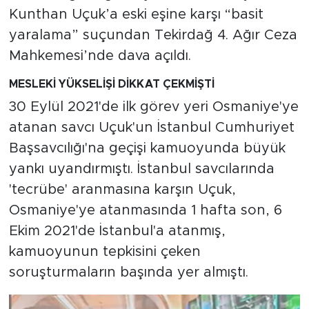
MEDYA KÖŞESİ
Kunthan Uçuk’a eski eşine karşı “basit
yaralama” suçundan Tekirdağ 4. Ağır Ceza
FOTO GALERİ
Mahkemesi’nde dava açıldı.
VİDEOLAR
MESLEKİ YÜKSELİŞİ DİKKAT ÇEKMİŞTİ
30 Eylül 2021'de ilk görev yeri Osmaniye'ye
ALINTI YAZARLAR
atanan savcı Uçuk'un İstanbul Cumhuriyet
SOSYAL MEDYA
Başsavcılığı'na geçişi kamuoyunda büyük
yankı uyandırmıştı. İstanbul savcılarında
'tecrübe' aranmasına karşın Uçuk,
Osmaniye'ye atanmasında 1 hafta son, 6
Ekim 2021'de İstanbul'a atanmış,
kamuoyunun tepkisini çeken
soruşturmaların başında yer almıştı.