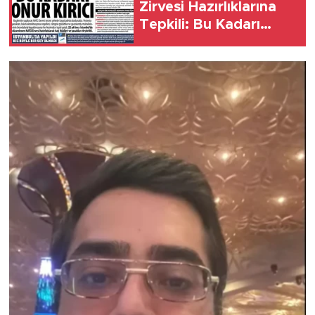
Zirvesi Hazırlıklarına
Tepkili: Bu Kadarı
Onur Kırıcı, NATO
Zirvesi Öncesi Şehirde
Hayat Adeta
Durduruldu