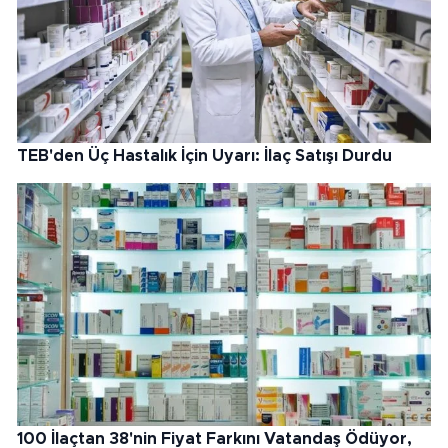
TEB'den Üç Hastalık İçin Uyarı: İlaç Satışı Durdu
100 İlaçtan 38'nin Fiyat Farkını Vatandaş Ödüyor,