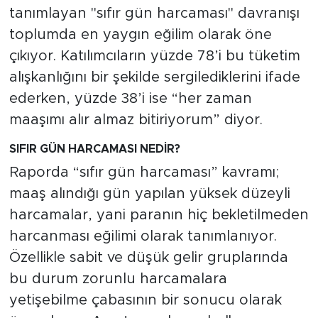
MEDYA KÖŞESİ
tanımlayan "sıfır gün harcaması" davranışı
toplumda en yaygın eğilim olarak öne
FOTO GALERİ
çıkıyor. Katılımcıların yüzde 78’i bu tüketim
alışkanlığını bir şekilde sergilediklerini ifade
VİDEOLAR
ederken, yüzde 38’i ise “her zaman
ALINTI YAZARLAR
maaşımı alır almaz bitiriyorum” diyor.
SIFIR GÜN HARCAMASI NEDİR?
SOSYAL MEDYA
Raporda “sıfır gün harcaması” kavramı;
maaş alındığı gün yapılan yüksek düzeyli
harcamalar, yani paranın hiç bekletilmeden
harcanması eğilimi olarak tanımlanıyor.
Özellikle sabit ve düşük gelir gruplarında
bu durum zorunlu harcamalara
yetişebilme çabasının bir sonucu olarak