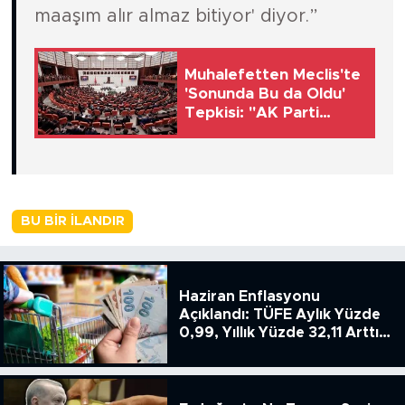
maaşım alır almaz bitiyor' diyor.”
Muhalefetten Meclis'te
'Sonunda Bu da Oldu'
Tepkisi: "AK Parti
Mahkeme Kararına
Uymamak İçin Kanun
Çıkardı"
BU BIR İLANDIR
Haziran Enflasyonu
Açıklandı: TÜFE Aylık Yüzde
0,99, Yıllık Yüzde 32,11 Arttı,
ENSAG: Tüfe 1.94 Yıllık Yüzde
51.49