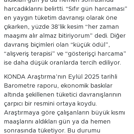
harcadıklarını belirtti. “Sıfır gün harcaması”
SPOR
en yaygın tüketim davranışı olarak öne
çıkarken, yüzde 38’lik kesim “her zaman
KÜLTÜR SANAT
maaşımı alır almaz bitiriyorum” dedi. Diğer
davranış biçimleri olan “küçük ödül”,
YAŞAM
“alışveriş terapisi” ve “gösterişçi harcama”
TARİHTEN GÜNÜMÜZE
ise daha düşük oranlarda tercih ediliyor.
TARİH
KONDA Araştırma’nın Eylül 2025 tarihli
Barometre raporu, ekonomik baskılar
KADIN
altında şekillenen tüketici davranışlarının
çarpıcı bir resmini ortaya koydu.
SAĞLIK
Araştırmaya göre çalışanların büyük kısmı
SİYASET
maaşlarını aldıkları gün ya da hemen
sonrasında tüketiyor. Bu durumu