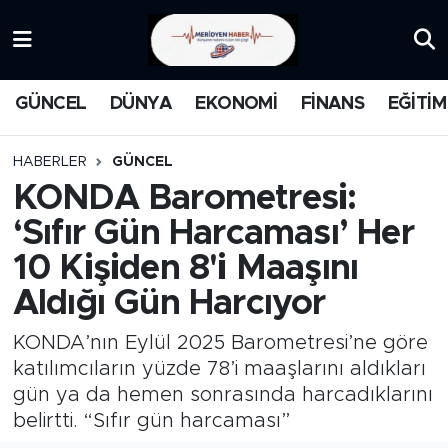
KATEGORİZE EDİLMEMİŞ
Nöbetçi Eczaneler
GÜNCEL
DÜNYA
EKONOMİ
FİNANS
EĞİTİM
EĞİTİM
Hava Durumu
HABERLER
GÜNCEL
MANŞET
İstanbul Namaz Vakitleri
KONDA Barometresi:
‘Sıfır Gün Harcaması’ Her
MEDYA
Trafik Durumu
10 Kişiden 8'i Maaşını
FİNANS
Süper Lig Puan Durumu ve Fikstür
Aldığı Gün Harcıyor
DÜNYA
Tüm Manşetler
KONDA’nın Eylül 2025 Barometresi’ne göre
katılımcıların yüzde 78’i maaşlarını aldıkları
GÜNCEL
Son Dakika Haberleri
gün ya da hemen sonrasında harcadıklarını
belirtti. “Sıfır gün harcaması”
KARİKATÜR
Haber Arşivi