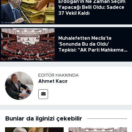
Erdoğan'ın Ne Zaman Seçim
Yapacağı Belli Oldu: Sadece
37 Vekil Kaldı
Muhalefetten Meclis'te
'Sonunda Bu da Oldu'
Tepkisi: "AK Parti Mahkeme
Kararına Uymamak İçin
Kanun Çıkardı"
EDITÖR HAKKINDA
Ahmet Kacır
Bunlar da ilginizi çekebilir