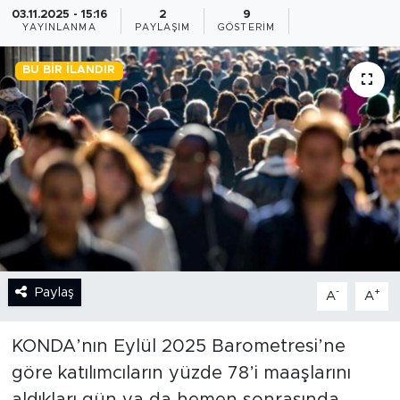
03.11.2025 - 15:16
2
9
YAYINLANMA
PAYLAŞIM
GÖSTERIM
BİLİM-TEKNOLOJİ
BU BIR İLANDIR
RÖPÖRTAJ
ANALİZ
NOSTALJİ
KULİS
YAZARLAR
Paylaş
-
+
A
A
DİNİ
KONDA’nın Eylül 2025 Barometresi’ne
POLİTİKA
göre katılımcıların yüzde 78’i maaşlarını
EKONOMİ
aldıkları gün ya da hemen sonrasında