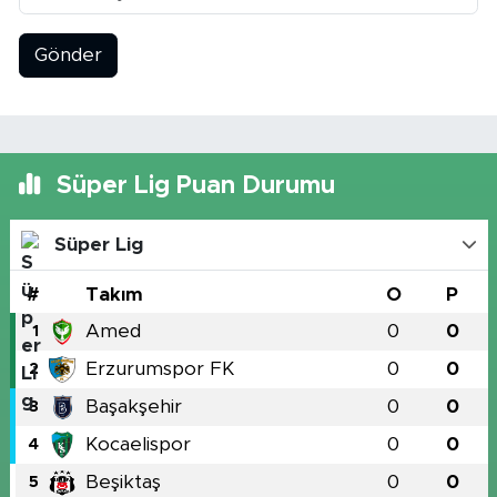
Gönder
Süper Lig Puan Durumu
Süper Lig
#
Takım
O
P
Amed
0
0
1
Erzurumspor FK
0
0
2
Başakşehir
0
0
3
Kocaelispor
0
0
4
Beşiktaş
0
0
5