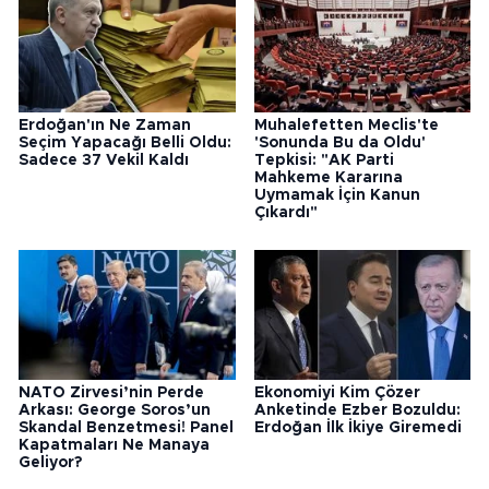
Erdoğan'ın Ne Zaman
Muhalefetten Meclis'te
Seçim Yapacağı Belli Oldu:
'Sonunda Bu da Oldu'
Sadece 37 Vekil Kaldı
Tepkisi: "AK Parti
Mahkeme Kararına
Uymamak İçin Kanun
Çıkardı"
NATO Zirvesi’nin Perde
Ekonomiyi Kim Çözer
Arkası: George Soros’un
Anketinde Ezber Bozuldu:
Skandal Benzetmesi! Panel
Erdoğan İlk İkiye Giremedi
Kapatmaları Ne Manaya
Geliyor?