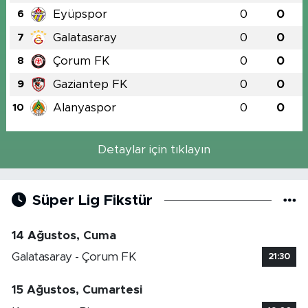
Eyüpspor
0
0
6
Galatasaray
0
0
7
Çorum FK
0
0
8
Gaziantep FK
0
0
9
Alanyaspor
0
0
10
Detaylar için tıklayın
Süper Lig Fikstür
14 Ağustos, Cuma
Galatasaray - Çorum FK
21:30
15 Ağustos, Cumartesi