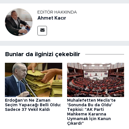
EDITÖR HAKKINDA
Ahmet Kacır
Bunlar da ilginizi çekebilir
Erdoğan'ın Ne Zaman
Muhalefetten Meclis'te
Seçim Yapacağı Belli Oldu:
'Sonunda Bu da Oldu'
Sadece 37 Vekil Kaldı
Tepkisi: "AK Parti
Mahkeme Kararına
Uymamak İçin Kanun
Çıkardı"