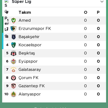
Süper Lig
#
Takım
O
P
Amed
0
0
1
Erzurumspor FK
0
0
2
Başakşehir
0
0
3
Kocaelispor
0
0
4
Beşiktaş
0
0
5
Eyüpspor
0
0
6
Galatasaray
0
0
7
Çorum FK
0
0
8
Gaziantep FK
0
0
9
Alanyaspor
0
0
10