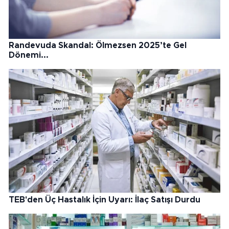
Randevuda Skandal: Ölmezsen 2025’te Gel
Dönemi...
TEB'den Üç Hastalık İçin Uyarı: İlaç Satışı Durdu