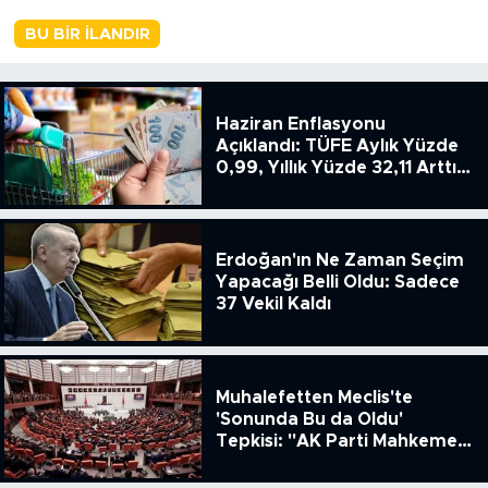
BU BIR İLANDIR
Haziran Enflasyonu
Açıklandı: TÜFE Aylık Yüzde
0,99, Yıllık Yüzde 32,11 Arttı,
ENSAG: Tüfe 1.94 Yıllık Yüzde
51.49
Erdoğan'ın Ne Zaman Seçim
Yapacağı Belli Oldu: Sadece
37 Vekil Kaldı
Muhalefetten Meclis'te
'Sonunda Bu da Oldu'
Tepkisi: "AK Parti Mahkeme
Kararına Uymamak İçin
Kanun Çıkardı"