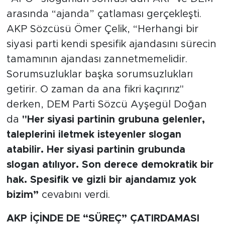
MEDYA KÖŞESİ
arasında “ajanda” çatlaması gerçekleşti.
AKP Sözcüsü Ömer Çelik, “Herhangi bir
FOTO GALERİ
siyasi parti kendi spesifik ajandasını sürecin
VİDEOLAR
tamamının ajandası zannetmemelidir.
Sorumsuzluklar başka sorumsuzlukları
ALINTI YAZARLAR
getirir. O zaman da ana fikri kaçırırız"
derken, DEM Parti Sözcü Ayşegül Doğan
SOSYAL MEDYA
da
"Her siyasi partinin grubuna gelenler,
taleplerini iletmek isteyenler slogan
atabilir. Her siyasi partinin grubunda
slogan atılıyor. Son derece demokratik bir
hak. Spesifik ve gizli bir ajandamız yok
bizim”
cevabını verdi.
AKP İÇİNDE DE “SÜREÇ” ÇATIRDAMASI