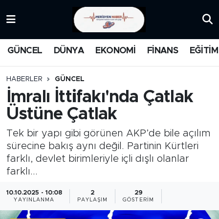
KATEGORİZE EDİLMEMİŞ
Nöbetçi Eczaneler
GÜNCEL
DÜNYA
EKONOMİ
FİNANS
EĞİTİM
EĞİTİM
Hava Durumu
HABERLER
GÜNCEL
MANŞET
İstanbul Namaz Vakitleri
İmralı İttifakı'nda Çatlak
Üstüne Çatlak
MEDYA
Trafik Durumu
Tek bir yapı gibi görünen AKP’de bile açılım
FİNANS
Süper Lig Puan Durumu ve Fikstür
sürecine bakış aynı değil. Partinin Kürtleri
farklı, devlet birimleriyle içli dışlı olanlar
DÜNYA
Tüm Manşetler
farklı...
GÜNCEL
Son Dakika Haberleri
10.10.2025 - 10:08
2
29
YAYINLANMA
PAYLAŞIM
GÖSTERIM
KARİKATÜR
Haber Arşivi