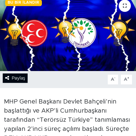
BU BIR İLANDIR
BİLİM-TEKNOLOJİ
RÖPÖRTAJ
ANALİZ
NOSTALJİ
KULİS
Paylaş
-
+
A
A
YAZARLAR
MHP Genel Başkanı Devlet Bahçeli’nin
DİNİ
başlattığı ve AKP’li Cumhurbaşkanı
POLİTİKA
tarafından “Terörsüz Türkiye” tanımlaması
yapılan 2’inci süreç açılımı başladı. Süreçte
EKONOMİ