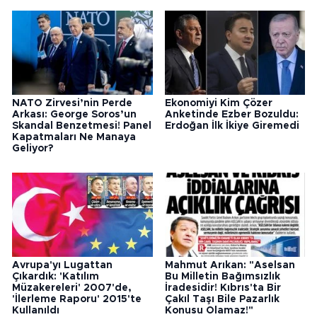
NATO Zirvesi’nin Perde
Ekonomiyi Kim Çözer
Arkası: George Soros’un
Anketinde Ezber Bozuldu:
Skandal Benzetmesi! Panel
Erdoğan İlk İkiye Giremedi
Kapatmaları Ne Manaya
Geliyor?
Avrupa'yı Lugattan
Mahmut Arıkan: "Aselsan
Çıkardık: 'Katılım
Bu Milletin Bağımsızlık
Müzakereleri' 2007'de,
İradesidir! Kıbrıs'ta Bir
'İlerleme Raporu' 2015'te
Çakıl Taşı Bile Pazarlık
Kullanıldı
Konusu Olamaz!"