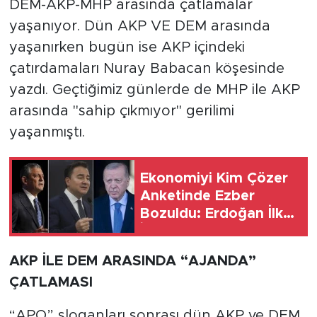
DEM-AKP-MHP arasında çatlamalar
yaşanıyor. Dün AKP VE DEM arasında
SPOR
yaşanırken bugün ise AKP içindeki
çatırdamaları Nuray Babacan köşesinde
KÜLTÜR SANAT
yazdı. Geçtiğimiz günlerde de MHP ile AKP
YAŞAM
arasında "sahip çıkmıyor" gerilimi
yaşanmıştı.
TARİHTEN GÜNÜMÜZE
TARİH
Ekonomiyi Kim Çözer
Anketinde Ezber
Bozuldu: Erdoğan İlk
KADIN
İkiye Giremedi
SAĞLIK
AKP İLE DEM ARASINDA “AJANDA”
ÇATLAMASI
SİYASET
“APO” sloganları sonrası dün AKP ve DEM