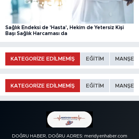
Sağlık Endeksi de 'Hasta', Hekim de Yetersiz Kişi
Başı Sağlık Harcaması da
KATEGORİZE EDİLMEMİŞ
EĞİTİM
MANŞET
KATEGORİZE EDİLMEMİŞ
EĞİTİM
MANŞET
DOĞRU HABER, DOĞRU ADRES: meridyenhaber.com