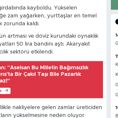
 girdabında kayboldu. Yükselen
iğe zam yağarken, yurttaşlar en temel
 zorunda kaldı.
1
ün artması ve döviz kurundaki oynaklık
G
atları 50 lira bandını aştı. Akaryakıt
cılık sektörü etkilendi.
1
K
: "Aselsan Bu Milletin Bağımsızlık
brıs'ta Bir Çakıl Taşı Bile Pazarlık
K
az!"
G
le
G
ikle nakliyelere gelen zamlar üreticiden
1
atların yükselmesine neden oluyor.
B