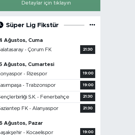
Detaylar için tıklayın
Süper Lig Fikstür
4 Ağustos, Cuma
alatasaray - Çorum FK
21:30
5 Ağustos, Cumartesi
onyaspor - Rizespor
19:00
asımpaşa - Trabzonspor
19:00
ençlerbirliği S.K. - Fenerbahçe
21:30
aziantep FK - Alanyaspor
21:30
6 Ağustos, Pazar
aşakşehir - Kocaelispor
19:00