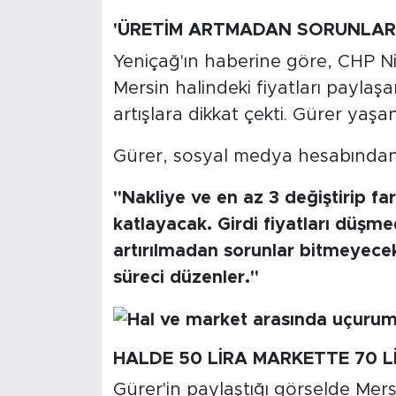
MEDYA KÖŞESİ
'ÜRETİM ARTMADAN SORUNLAR 
FOTO GALERİ
Yeniçağ'ın haberine göre, CHP Ni
Mersin halindeki fiyatları paylaş
VİDEOLAR
artışlara dikkat çekti. Gürer yaşa
ALINTI YAZARLAR
Gürer, sosyal medya hesabından ş
SOSYAL MEDYA
"Nakliye ve en az 3 değiştirip fark
katlayacak. Girdi fiyatları düşme
artırılmadan sorunlar bitmeyecek
süreci düzenler."
HALDE 50 LİRA MARKETTE 70 L
Gürer'in paylaştığı görselde Mersi