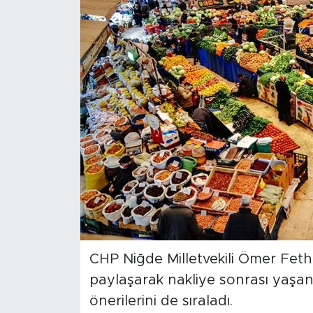
BİLİM-TEKNOLOJİ
RÖPÖRTAJ
ANALİZ
NOSTALJİ
KULİS
YAZARLAR
DİNİ
CHP Niğde Milletvekili Ömer Fethi
POLİTİKA
paylaşarak nakliye sonrası yaşa
önerilerini de sıraladı.
EKONOMİ