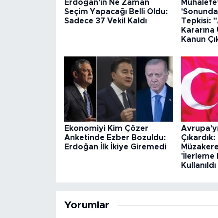
Erdoğan'ın Ne Zaman
Muhalefet
Seçim Yapacağı Belli Oldu:
'Sonunda
Sadece 37 Vekil Kaldı
Tepkisi:
Kararına
Kanun Çı
Ekonomiyi Kim Çözer
Avrupa'y
Anketinde Ezber Bozuldu:
Çıkardık: 
Erdoğan İlk İkiye Giremedi
Müzakerel
'İlerleme
Kullanıldı
Yorumlar