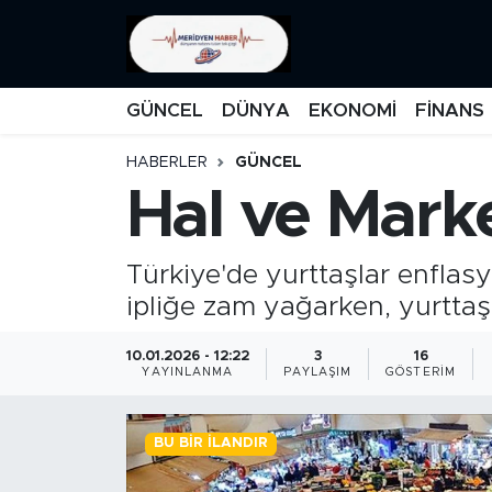
KATEGORİZE EDİLMEMİŞ
Nöbetçi Eczaneler
GÜNCEL
DÜNYA
EKONOMİ
FİNANS
EĞİTİM
Hava Durumu
HABERLER
GÜNCEL
Hal ve Mark
MANŞET
İstanbul Namaz Vakitleri
MEDYA
Trafik Durumu
Türkiye'de yurttaşlar enfla
ipliğe zam yağarken, yurttaş
FİNANS
Süper Lig Puan Durumu ve Fikstür
10.01.2026 - 12:22
3
16
DÜNYA
Tüm Manşetler
YAYINLANMA
PAYLAŞIM
GÖSTERIM
GÜNCEL
Son Dakika Haberleri
BU BIR İLANDIR
KARİKATÜR
Haber Arşivi