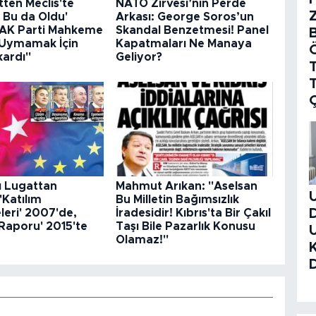
ten Meclis'te
NATO Zirvesi’nin Perde
 Bu da Oldu'
Arkası: George Soros’un
 "AK Parti Mahkeme
Skandal Benzetmesi! Panel
 Uymamak İçin
Kapatmaları Ne Manaya
kardı"
Geliyor?
T
ı Lugattan
Mahmut Arıkan: "Aselsan
'Katılım
Bu Milletin Bağımsızlık
eri' 2007'de,
İradesidir! Kıbrıs'ta Bir Çakıl
 Raporu' 2015'te
Taşı Bile Pazarlık Konusu
Olamaz!"