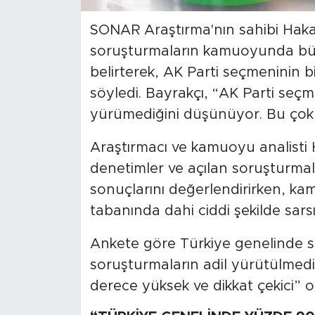
SONAR Araştırma'nın sahibi Haka
SPOR
soruşturmaların kamuoyunda büy
KÜLTÜR SANAT
belirterek, AK Parti seçmeninin b
söyledi. Bayrakçı, “AK Parti seçme
YAŞAM
yürümediğini düşünüyor. Bu çok ç
TARİHTEN GÜNÜMÜZE
Araştırmacı ve kamuoyu analisti 
denetimler ve açılan soruşturmal
TARİH
sonuçlarını değerlendirirken, kam
tabanında dahi ciddi şekilde sarsıl
KADIN
Ankete göre Türkiye genelinde s
SAĞLIK
soruşturmaların adil yürütülmediğ
SİYASET
derece yüksek ve dikkat çekici” o