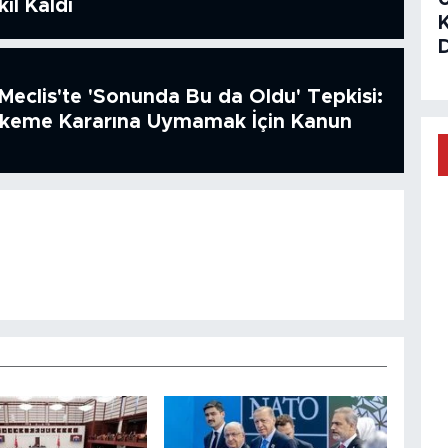
il Kaldı
Meclis'te 'Sonunda Bu da Oldu' Tepkisi:
hkeme Kararına Uymamak İçin Kanun