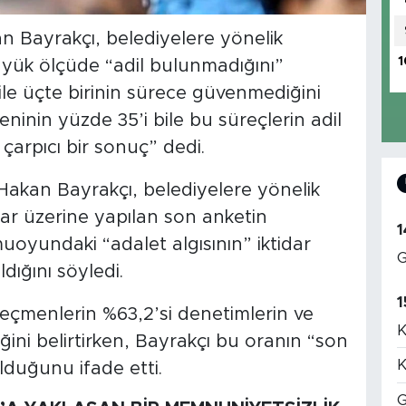
n Bayrakçı, belediyelere yönelik
1
ük ölçüde “adil bulunmadığını”
ile üçte birinin sürece güvenmediğini
ninin yüzde 35’i bile bu süreçlerin adil
arpıcı bir sonuç” dedi.
Hakan Bayrakçı, belediyelere yönelik
ar üzerine yapılan son anketin
1
uoyundaki “adalet algısının” iktidar
G
dığını söyledi.
1
eçmenlerin %63,2’si denetimlerin ve
K
ini belirtirken, Bayrakçı bu oranın “son
K
lduğunu ifade etti.
G