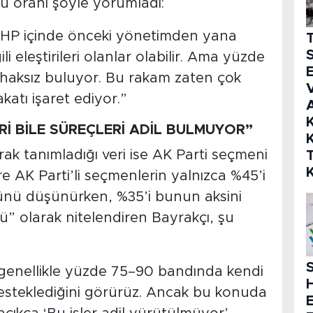
u oranı şöyle yorumladı:
 CHP içinde önceki yönetimden yana
S
i eleştirileri olanlar olabilir. Ama yüzde
E
haksız buluyor. Bu rakam zaten çok
V
atı işaret ediyor.”
K
Rİ BİLE SÜREÇLERİ ADİL BULMUYOR”
K
rak tanımladığı veri ise AK Parti seçmeni
e AK Parti’li seçmenlerin yalnızca %45’i
ünü düşünürken, %35’i bunun aksini
” olarak nitelendiren Bayrakçı, şu
S
n genellikle yüzde 75–90 bandında kendi
esteklediğini görürüz. Ancak bu konuda