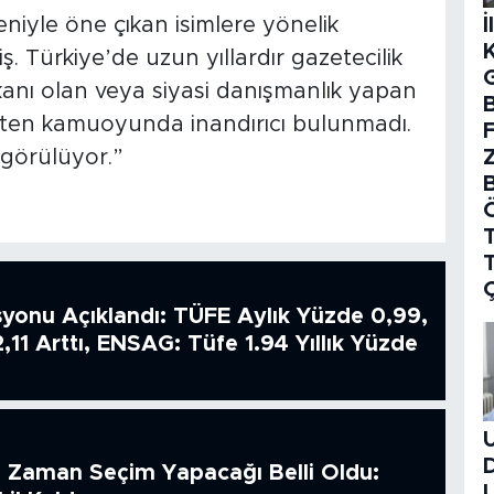
İ
niyle öne çıkan isimlere yönelik
ş. Türkiye’de uzun yıllardır gazetecilik
anı olan veya siyasi danışmanlık yapan
B
zaten kamuoyunda inandırıcı bulunmadı.
k görülüyor.”
T
syonu Açıklandı: TÜFE Aylık Yüzde 0,99,
2,11 Arttı, ENSAG: Tüfe 1.94 Yıllık Yüzde
 Zaman Seçim Yapacağı Belli Oldu: