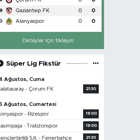
Gaziantep FK
0
0
9
Alanyaspor
0
0
0
Detaylar için tıklayın
Süper Lig Fikstür
4 Ağustos, Cuma
alatasaray - Çorum FK
21:30
5 Ağustos, Cumartesi
onyaspor - Rizespor
19:00
asımpaşa - Trabzonspor
19:00
ençlerbirliği S.K. - Fenerbahçe
21:30