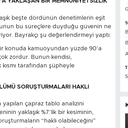
’A YAKLAŞAN BİR MEMNUNİYETSİZLİK
G
aşık beşte dördünün denetimlerin eşit
1
yunun bu süreçlere duyduğu güvenin ne
B
yor. Bayrakçı şu değerlendirmeyi yaptı:
B
 bir konuda kamuoyundan yüzde 90’a
A
çok zordur. Bunun kendisi,
 kısmı tarafından şüpheyle
1
S
ÖLÜMÜ SORUŞTURMALARI HAKLI
n yapılan çapraz tablo analizini
nin yaklaşık %7’lik bir kesiminin,
ruşturmaların “haklı olabileceğini”