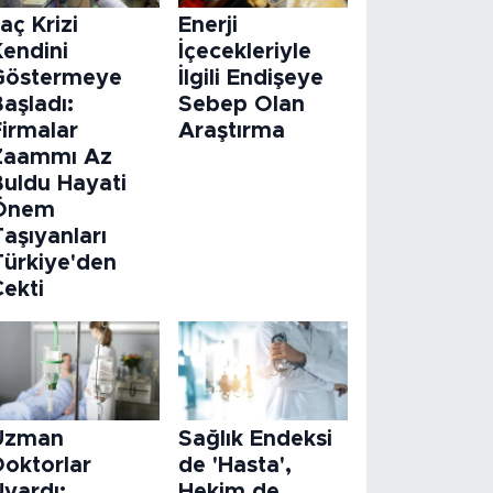
laç Krizi
Enerji
Kendini
İçecekleriyle
Göstermeye
İlgili Endişeye
aşladı:
Sebep Olan
Firmalar
Araştırma
Zaammı Az
Buldu Hayati
Önem
aşıyanları
Türkiye'den
Çekti
Uzman
Sağlık Endeksi
Doktorlar
de 'Hasta',
Uyardı:
Hekim de