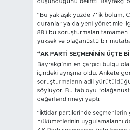
düşündüğünü belirtti. Bayrakçı b
“Bu yaklaşık yüzde 7’lik bölüm,
duranlar ya da yeni yönetimle ilgil
88’i bu soruşturmaları tamamen 
yüksek ve olağanüstü bir mutabak
“AK PARTİ SEÇMENİNİN ÜÇTE Bİ
Bayrakçı’nın en çarpıcı bulgu ola
içindeki ayrışma oldu. Ankete gör
soruşturmaların adil yürütüldüğ
söylüyor. Bu tabloyu “olağanüstü
değerlendirmeyi yaptı:
“İktidar partilerinde seçmenleri
hükümetlerinin uygulamalarını d