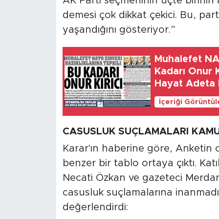
AK Parti seçmeninin üçte birinin 
demesi çok dikkat çekici. Bu, part
yaşandığını gösteriyor.”
Muhalefet NAT
Kadarı Onur K
Hayat Adeta 
İçeriği Görüntü
CASUSLUK SUÇLAMALARI KAMU
Karar'ın haberine göre, Anketin c
benzer bir tablo ortaya çıktı. Kat
Necati Özkan ve gazeteci Merda
casusluk suçlamalarına inanmadığ
değerlendirdi: