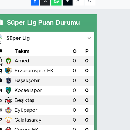
A
A
Süper Lig Puan Durumu
Süper Lig
#
Takım
O
P
Amed
0
0
1
Erzurumspor FK
0
0
2
Başakşehir
0
0
3
Kocaelispor
0
0
4
Beşiktaş
0
0
5
Eyüpspor
0
0
6
Galatasaray
0
0
7
Çorum FK
0
0
8