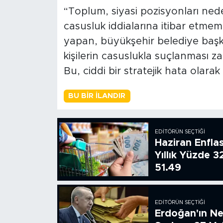
“Toplum, siyasi pozisyonları nede
casusluk iddialarına itibar etmemi
yapan, büyükşehir belediye başk
kişilerin casuslukla suçlanması 
Bu, ciddi bir stratejik hata olara
BU BIR İLANDIR
EDITÖRÜN SEÇTIĞI
Haziran Enfla
Yıllık Yüzde 3
51.49
EDITÖRÜN SEÇTIĞI
Erdoğan'ın Ne