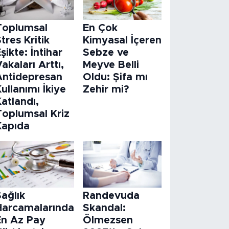
Toplumsal
En Çok
tres Kritik
Kimyasal İçeren
şikte: İntihar
Sebze ve
akaları Arttı,
Meyve Belli
Antidepresan
Oldu: Şifa mı
ullanımı İkiye
Zehir mi?
atlandı,
Toplumsal Kriz
Kapıda
ağlık
Randevuda
Harcamalarında
Skandal:
En Az Pay
Ölmezsen