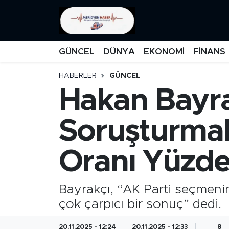
KATEGORİZE EDİLMEMİŞ
Nöbetçi Eczaneler
GÜNCEL
DÜNYA
EKONOMİ
FİNANS
EĞİTİM
Hava Durumu
HABERLER
GÜNCEL
Hakan Bayra
MANŞET
İstanbul Namaz Vakitleri
MEDYA
Trafik Durumu
Soruşturmala
FİNANS
Süper Lig Puan Durumu ve Fikstür
Oranı Yüzde
DÜNYA
Tüm Manşetler
Bayrakçı, “AK Parti seçmenin
GÜNCEL
Son Dakika Haberleri
çok çarpıcı bir sonuç” dedi.
KARİKATÜR
Haber Arşivi
20.11.2025 - 12:24
20.11.2025 - 12:33
8