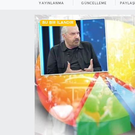
YAYINLANMA
GÜNCELLEME
PAYLAŞ
BİLİM-TEKNOLOJİ
BU BIR İLANDIR
RÖPÖRTAJ
ANALİZ
NOSTALJİ
KULİS
YAZARLAR
DİNİ
POLİTİKA
EKONOMİ