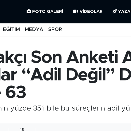
FOTO GALERI
VIDEOLAR
YAZA
EĞİTİM
MEDYA
SPOR
kçı Son Anketi A
r “Adil Değil” D
 63
in yüzde 35’i bile bu süreçlerin adil 
15