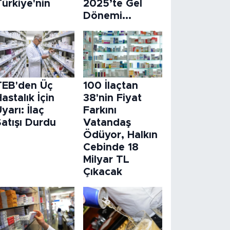
ürkiye'nin
2025’te Gel
Dönemi...
TEB'den Üç
100 İlaçtan
astalık İçin
38'nin Fiyat
yarı: İlaç
Farkını
atışı Durdu
Vatandaş
Ödüyor, Halkın
Cebinde 18
Milyar TL
Çıkacak