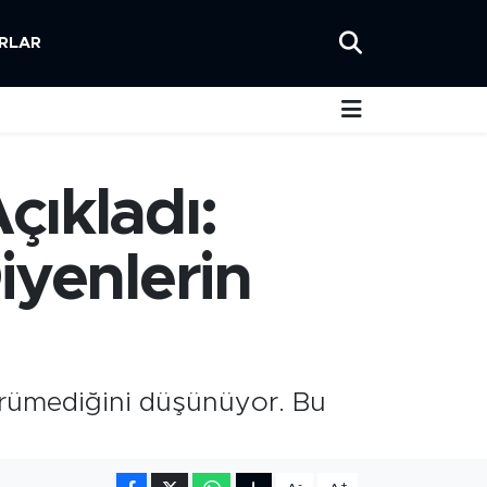
RLAR
çıkladı:
iyenlerin
yürümediğini düşünüyor. Bu
-
+