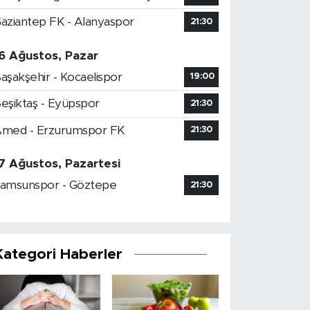
aziantep FK - Alanyaspor
21:30
6 Ağustos, Pazar
aşakşehir - Kocaelispor
19:00
eşiktaş - Eyüpspor
21:30
med - Erzurumspor FK
21:30
7 Ağustos, Pazartesi
amsunspor - Göztepe
21:30
Kategori Haberler