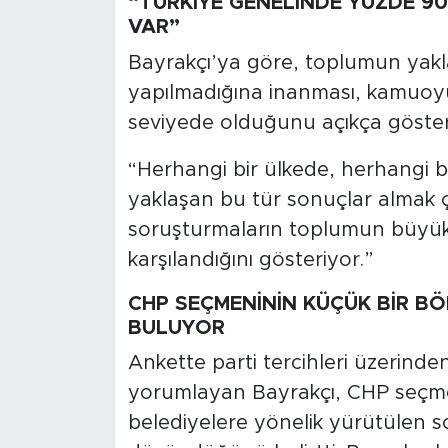
“TÜRKİYE GENELİNDE YÜZDE 90
MEDYA KÖŞESİ
VAR”
FOTO GALERİ
Bayrakçı’ya göre, toplumun yakl
yapılmadığına inanması, kamuo
VİDEOLAR
seviyede olduğunu açıkça gösteri
ALINTI YAZARLAR
“Herhangi bir ülkede, herhangi
yaklaşan bu tür sonuçlar almak 
SOSYAL MEDYA
soruşturmaların toplumun büyük
karşılandığını gösteriyor.”
CHP SEÇMENİNİN KÜÇÜK BİR B
BULUYOR
Ankette parti tercihleri üzerinde
yorumlayan Bayrakçı, CHP seçmeni
belediyelere yönelik yürütülen so