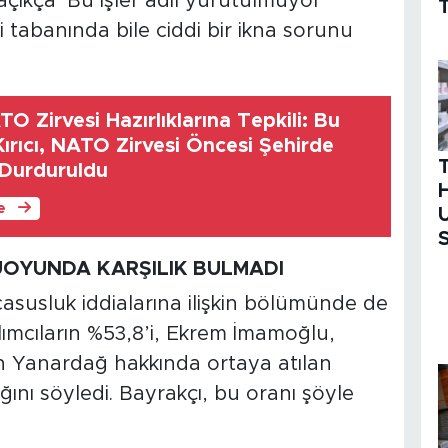
açıkça ‘Bu işler adil yürütülmüyor’
T
i tabanında bile ciddi bir ikna sorunu
O Zirvesi Hazırlıklarına Tepkili: Bu
ırıcı, NATO Zirvesi Öncesi Şehirde
Durduruldu
H
le
U
S
OYUNDA KARŞILIK BULMADI
asusluk iddialarına ilişkin bölümünde de
ılımcıların %53,8’i, Ekrem İmamoğlu,
n Yanardağ hakkında ortaya atılan
ını söyledi. Bayrakçı, bu oranı şöyle