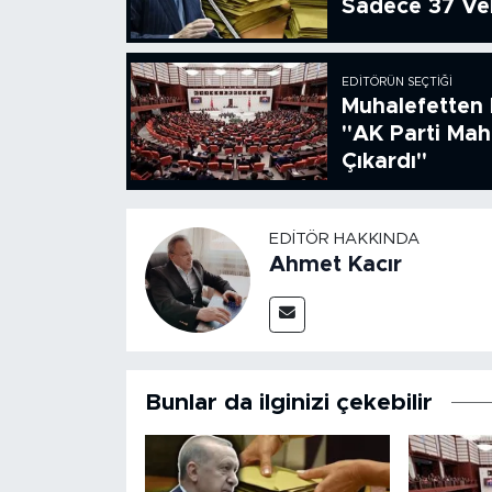
Sadece 37 Vek
EDITÖRÜN SEÇTIĞI
Muhalefetten 
"AK Parti Ma
Çıkardı"
EDITÖR HAKKINDA
Ahmet Kacır
Bunlar da ilginizi çekebilir