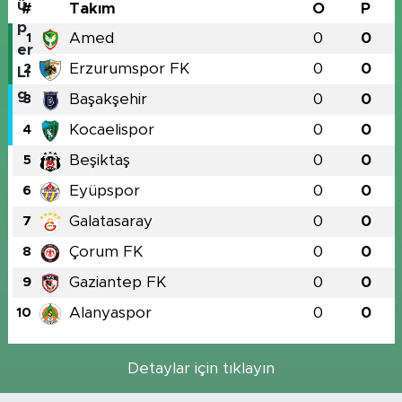
MEDYA KÖŞESİ
#
Takım
O
P
Amed
0
0
1
FOTO GALERİ
Erzurumspor FK
0
0
2
VİDEOLAR
Başakşehir
0
0
3
Kocaelispor
0
0
4
ALINTI YAZARLAR
Beşiktaş
0
0
5
SOSYAL MEDYA
Eyüpspor
0
0
6
Galatasaray
0
0
7
Çorum FK
0
0
8
Gaziantep FK
0
0
9
Alanyaspor
0
0
10
Detaylar için tıklayın