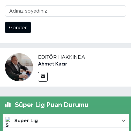
SPOR
Gönder
KÜLTÜR SANAT
YAŞAM
EDITÖR HAKKINDA
TARİHTEN GÜNÜMÜZE
Ahmet Kacır
TARİH
KADIN
SAĞLIK
Süper Lig Puan Durumu
SİYASET
Süper Lig