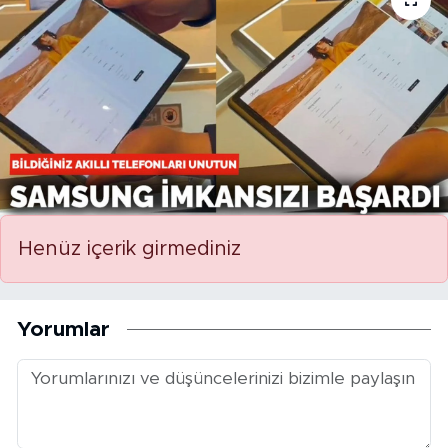
BİLİM-TEKNOLOJİ
RÖPÖRTAJ
ANALİZ
NOSTALJİ
KULİS
Henüz içerik girmediniz
YAZARLAR
Yorumlar
DİNİ
POLİTİKA
EKONOMİ