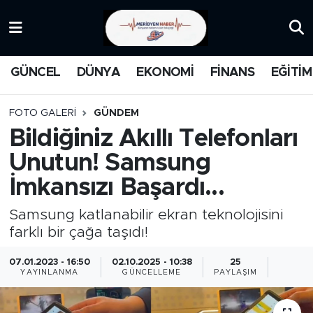
KATEGORİZE EDİLMEMİŞ
Nöbetçi Eczaneler
GÜNCEL
DÜNYA
EKONOMİ
FİNANS
EĞİTİM
EĞİTİM
Hava Durumu
FOTO GALERI
GÜNDEM
MANŞET
İstanbul Namaz Vakitleri
Bildiğiniz Akıllı Telefonları
Unutun! Samsung
MEDYA
Trafik Durumu
İmkansızı Başardı...
FİNANS
Süper Lig Puan Durumu ve Fikstür
Samsung katlanabilir ekran teknolojisini
farklı bir çağa taşıdı!
DÜNYA
Tüm Manşetler
07.01.2023 - 16:50
02.10.2025 - 10:38
25
GÜNCEL
Son Dakika Haberleri
YAYINLANMA
GÜNCELLEME
PAYLAŞIM
KARİKATÜR
Haber Arşivi