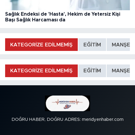
Sağlık Endeksi de 'Hasta', Hekim de Yetersiz Kişi
Başı Sağlık Harcaması da
KATEGORİZE EDİLMEMİŞ
EĞİTİM
MANŞET
KATEGORİZE EDİLMEMİŞ
EĞİTİM
MANŞET
DOĞRU HABER, DOĞRU ADRES: meridyenhaber.com