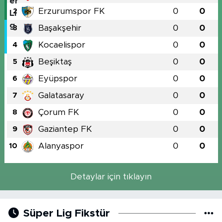
Erzurumspor FK
0
0
2
Başakşehir
0
0
3
Kocaelispor
0
0
4
Beşiktaş
0
0
5
Eyüpspor
0
0
6
Galatasaray
0
0
7
Çorum FK
0
0
8
Gaziantep FK
0
0
9
Alanyaspor
0
0
10
Detaylar için tıklayın
Süper Lig Fikstür