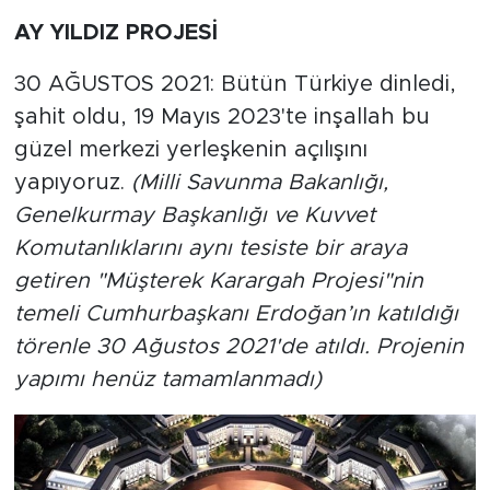
MEDYA KÖŞESİ
AY YILDIZ PROJESİ
FOTO GALERİ
30 AĞUSTOS 2021: Bütün Türkiye dinledi,
şahit oldu, 19 Mayıs 2023'te inşallah bu
VİDEOLAR
güzel merkezi yerleşkenin açılışını
ALINTI YAZARLAR
yapıyoruz.
(Milli Savunma Bakanlığı,
Genelkurmay Başkanlığı ve Kuvvet
SOSYAL MEDYA
Komutanlıklarını aynı tesiste bir araya
getiren "Müşterek Karargah Projesi"nin
temeli Cumhurbaşkanı Erdoğan’ın katıldığı
törenle 30 Ağustos 2021'de atıldı. Projenin
yapımı henüz tamamlanmadı)