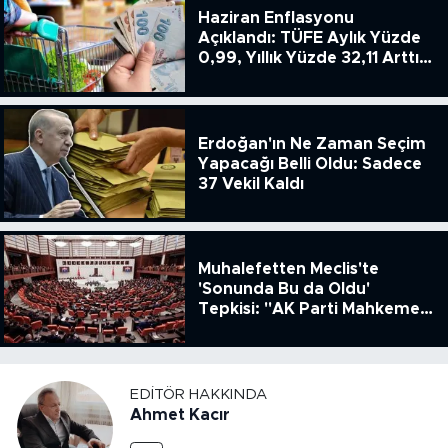
Haziran Enflasyonu
Açıklandı: TÜFE Aylık Yüzde
0,99, Yıllık Yüzde 32,11 Arttı,
ENSAG: Tüfe 1.94 Yıllık Yüzde
51.49
Erdoğan'ın Ne Zaman Seçim
Yapacağı Belli Oldu: Sadece
37 Vekil Kaldı
Muhalefetten Meclis'te
'Sonunda Bu da Oldu'
Tepkisi: "AK Parti Mahkeme
Kararına Uymamak İçin
Kanun Çıkardı"
EDITÖR HAKKINDA
Ahmet Kacır