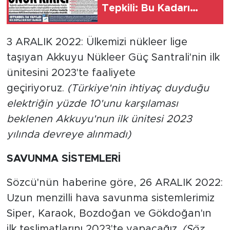
Tepkili: Bu Kadarı
Onur Kırıcı, NATO
Zirvesi Öncesi Şehirde
3 ARALIK 2022: Ülkemizi nükleer lige
Hayat Adeta
taşıyan Akkuyu Nükleer Güç Santrali'nin ilk
Durduruldu
ünitesini 2023'te faaliyete
geçiriyoruz.
(Türkiye'nin ihtiyaç duyduğu
elektriğin yüzde 10'unu karşılaması
beklenen Akkuyu'nun ilk ünitesi 2023
yılında devreye alınmadı)
SAVUNMA SİSTEMLERİ
Sözcü'nün haberine göre, 26 ARALIK 2022:
Uzun menzilli hava savunma sistemlerimiz
Siper, Karaok, Bozdoğan ve Gökdoğan'ın
ilk teslimatlarını 2023'te yapacağız.
(Söz