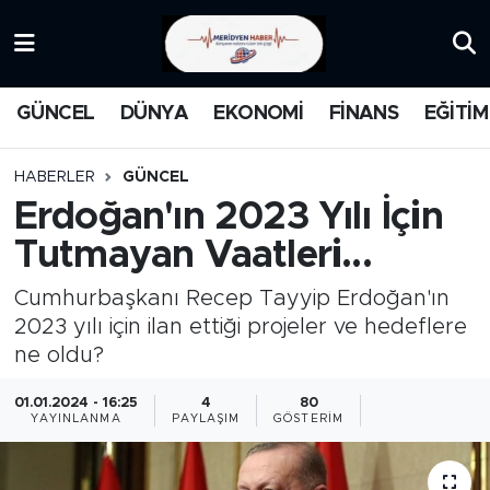
KATEGORİZE EDİLMEMİŞ
Nöbetçi Eczaneler
GÜNCEL
DÜNYA
EKONOMİ
FİNANS
EĞİTİM
EĞİTİM
Hava Durumu
HABERLER
GÜNCEL
MANŞET
İstanbul Namaz Vakitleri
Erdoğan'ın 2023 Yılı İçin
Tutmayan Vaatleri...
MEDYA
Trafik Durumu
Cumhurbaşkanı Recep Tayyip Erdoğan'ın
FİNANS
Süper Lig Puan Durumu ve Fikstür
2023 yılı için ilan ettiği projeler ve hedeflere
ne oldu?
DÜNYA
Tüm Manşetler
01.01.2024 - 16:25
4
80
GÜNCEL
Son Dakika Haberleri
YAYINLANMA
PAYLAŞIM
GÖSTERIM
KARİKATÜR
Haber Arşivi