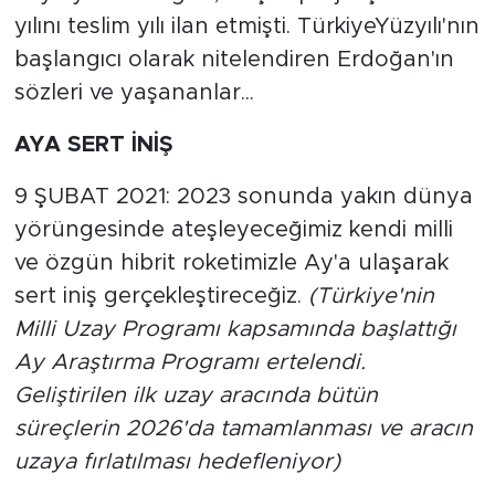
yılını teslim yılı ilan etmişti. TürkiyeYüzyılı'nın
SPOR
başlangıcı olarak nitelendiren Erdoğan'ın
sözleri ve yaşananlar...
KÜLTÜR SANAT
AYA SERT İNİŞ
YAŞAM
9 ŞUBAT 2021: 2023 sonunda yakın dünya
TARİHTEN GÜNÜMÜZE
yörüngesinde ateşleyeceğimiz kendi milli
ve özgün hibrit roketimizle Ay'a ulaşarak
TARİH
sert iniş gerçekleştireceğiz.
(Türkiye'nin
Milli Uzay Programı kapsamında başlattığı
KADIN
Ay Araştırma Programı ertelendi.
SAĞLIK
Geliştirilen ilk uzay aracında bütün
süreçlerin 2026'da tamamlanması ve aracın
SİYASET
uzaya fırlatılması hedefleniyor)