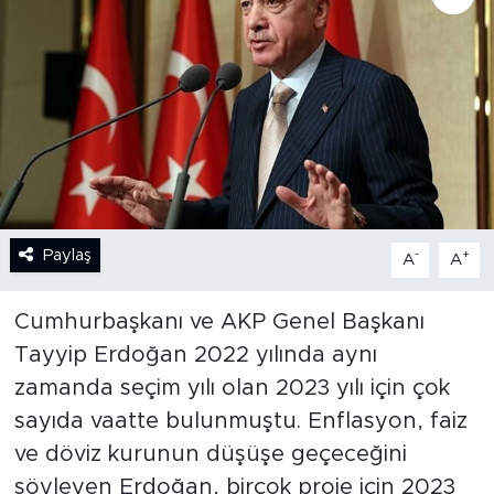
BİLİM-TEKNOLOJİ
RÖPÖRTAJ
ANALİZ
NOSTALJİ
Paylaş
-
+
A
A
KULİS
Cumhurbaşkanı ve AKP Genel Başkanı
YAZARLAR
Tayyip Erdoğan 2022 yılında aynı
DİNİ
zamanda seçim yılı olan 2023 yılı için çok
sayıda vaatte bulunmuştu. Enflasyon, faiz
POLİTİKA
ve döviz kurunun düşüşe geçeceğini
söyleyen Erdoğan, birçok proje için 2023
EKONOMİ