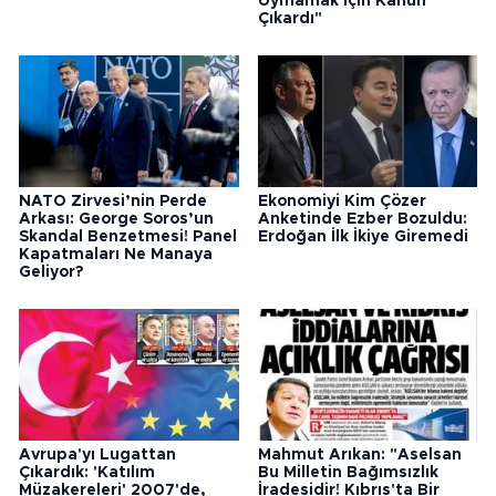
Uymamak İçin Kanun
Çıkardı"
NATO Zirvesi’nin Perde
Ekonomiyi Kim Çözer
Arkası: George Soros’un
Anketinde Ezber Bozuldu:
Skandal Benzetmesi! Panel
Erdoğan İlk İkiye Giremedi
Kapatmaları Ne Manaya
Geliyor?
Avrupa'yı Lugattan
Mahmut Arıkan: "Aselsan
Çıkardık: 'Katılım
Bu Milletin Bağımsızlık
Müzakereleri' 2007'de,
İradesidir! Kıbrıs'ta Bir