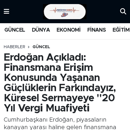
KATEGORİZE EDİLMEMİŞ
Nöbetçi Eczaneler
GÜNCEL
DÜNYA
EKONOMİ
FİNANS
EĞİTİM
EĞİTİM
Hava Durumu
HABERLER
GÜNCEL
MANŞET
İstanbul Namaz Vakitleri
Erdoğan Açıkladı:
Finansmana Erişim
MEDYA
Trafik Durumu
Konusunda Yaşanan
FİNANS
Süper Lig Puan Durumu ve Fikstür
Güçlüklerin Farkındayız,
Küresel Sermayeye "20
DÜNYA
Tüm Manşetler
Yıl Vergi Muafiyeti
GÜNCEL
Son Dakika Haberleri
Cumhurbaşkanı Erdoğan, piyasaların
KARİKATÜR
Haber Arşivi
kanayan yarası haline gelen finansmana