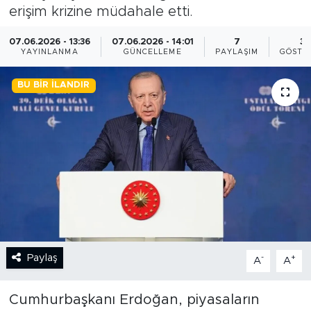
erişim krizine müdahale etti.
BİLİM-TEKNOLOJİ
07.06.2026 - 13:36
07.06.2026 - 14:01
7
3
YAYINLANMA
GÜNCELLEME
PAYLAŞIM
GÖSTE
RÖPÖRTAJ
BU BIR İLANDIR
ANALİZ
NOSTALJİ
KULİS
YAZARLAR
DİNİ
Paylaş
-
+
A
A
POLİTİKA
Cumhurbaşkanı Erdoğan, piyasaların
EKONOMİ