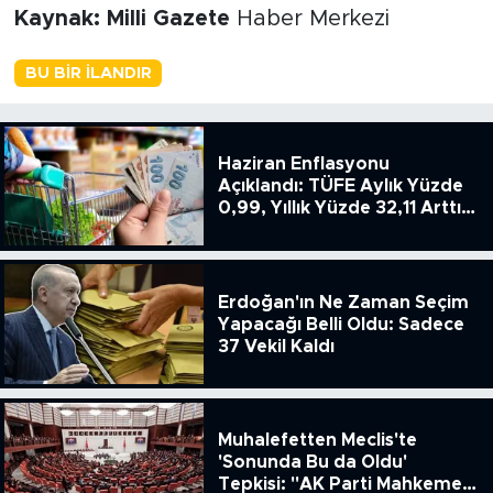
Kaynak: Milli Gazete
Haber Merkezi
BU BIR İLANDIR
Haziran Enflasyonu
Açıklandı: TÜFE Aylık Yüzde
0,99, Yıllık Yüzde 32,11 Arttı,
ENSAG: Tüfe 1.94 Yıllık Yüzde
51.49
Erdoğan'ın Ne Zaman Seçim
Yapacağı Belli Oldu: Sadece
37 Vekil Kaldı
Muhalefetten Meclis'te
'Sonunda Bu da Oldu'
Tepkisi: "AK Parti Mahkeme