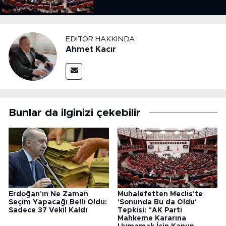
Kararına Uymamak İçin
Kanun Çıkardı"
EDITÖR HAKKINDA
Ahmet Kacır
Bunlar da ilginizi çekebilir
Erdoğan'ın Ne Zaman
Muhalefetten Meclis'te
Seçim Yapacağı Belli Oldu:
'Sonunda Bu da Oldu'
Sadece 37 Vekil Kaldı
Tepkisi: "AK Parti
Mahkeme Kararına