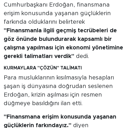
MEDYA KÖŞESİ
Cumhurbaşkanı Erdoğan, finansmana
erişim konusunda yaşanan güçlüklerin
FOTO GALERİ
farkında olduklarını belirterek
"Finansmanla ilgili geçmiş tecrübeleri de
VİDEOLAR
göz önünde bulundurarak kapsamlı bir
ALINTI YAZARLAR
çalışma yapılması için ekonomi yönetimine
gerekli talimatları verdik"
dedi.
SOSYAL MEDYA
KURMAYLARA "ÇÖZÜN" TALİMATI
Para musluklarının kısılmasıyla hesapları
şaşan iş dünyasına doğrudan seslenen
Erdoğan, krizin aşılması için resmen
düğmeye basıldığını ilan etti.
"Finansmana erişim konusunda yaşanan
güçlüklerin farkındayız."
diyen