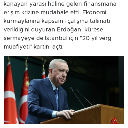
kanayan yarası haline gelen finansmana
erişim krizine müdahale etti. Ekonomi
SPOR
kurmaylarına kapsamlı çalışma talimatı
KÜLTÜR SANAT
verildiğini duyuran Erdoğan, küresel
sermayeye de İstanbul için "20 yıl vergi
YAŞAM
muafiyeti" kartını açtı.
TARİHTEN GÜNÜMÜZE
TARİH
KADIN
SAĞLIK
SİYASET