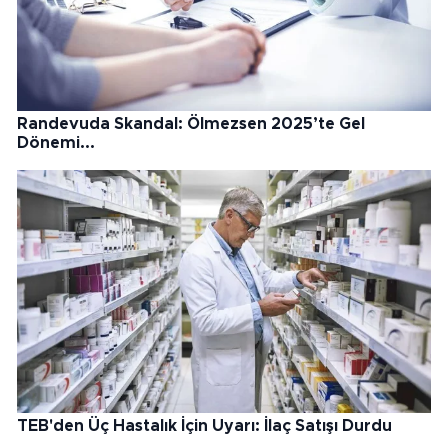
Randevuda Skandal: Ölmezsen 2025’te Gel
Dönemi...
TEB'den Üç Hastalık İçin Uyarı: İlaç Satışı Durdu