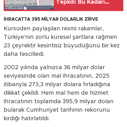
Tepkili: Bu Kadarı
Onur Kırıcı, NATO
Zirvesi Öncesi Şehirde
İHRACATTA 395 MİLYAR DOLARLIK ZİRVE
Hayat Adeta
Kürsüden paylaşılan resmi rakamlar,
Durduruldu
Türkiye'nin zorlu küresel şartlara rağmen
23 çeyrektir kesintisiz büyüdüğünü bir kez
daha tescilledi.
2002 yılında yalnızca 36 milyar dolar
seviyesinde olan mal ihracatının, 2025
itibarıyla 273,3 milyar dolara fırladığına
dikkat çekildi. Hem mal hem de hizmet
ihracatının toplamda 395,9 milyar doları
bularak Cumhuriyet tarihinin rekorunu
kırdığı hatırlatıldı.