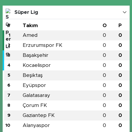
Süper Lig
#
Takım
O
P
Amed
0
0
1
Erzurumspor FK
0
0
2
Başakşehir
0
0
3
Kocaelispor
0
0
4
Beşiktaş
0
0
5
Eyüpspor
0
0
6
Galatasaray
0
0
7
Çorum FK
0
0
8
Gaziantep FK
0
0
9
Alanyaspor
0
0
10