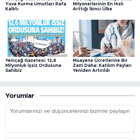
Yuva Kurma Umutları Rafa
Milyonerlerinin En Hızlı
Kalktı
Arttığı İkinci Ülke
Yeniçağ Gazetesi: 12,6
Muayene Ücretlerine Bir
Milyonluk İşsiz Ordusuna
Zam Daha: Katılım Payları
Sahibiz
Yeniden Artırıldı
Yorumlar