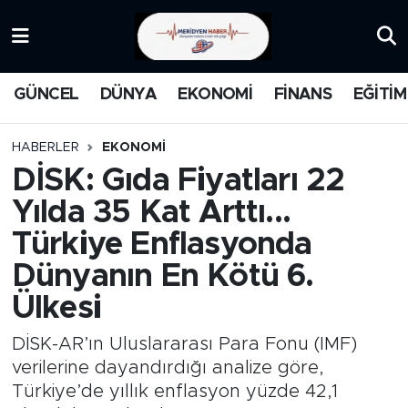
KATEGORİZE EDİLMEMİŞ
Nöbetçi Eczaneler
GÜNCEL
DÜNYA
EKONOMİ
FİNANS
EĞİTİM
EĞİTİM
Hava Durumu
HABERLER
EKONOMİ
MANŞET
İstanbul Namaz Vakitleri
DİSK: Gıda Fiyatları 22
Yılda 35 Kat Arttı...
MEDYA
Trafik Durumu
Türkiye Enflasyonda
FİNANS
Süper Lig Puan Durumu ve Fikstür
Dünyanın En Kötü 6.
Ülkesi
DÜNYA
Tüm Manşetler
DİSK-AR’ın Uluslararası Para Fonu (IMF)
GÜNCEL
Son Dakika Haberleri
verilerine dayandırdığı analize göre,
Türkiye’de yıllık enflasyon yüzde 42,1
KARİKATÜR
Haber Arşivi