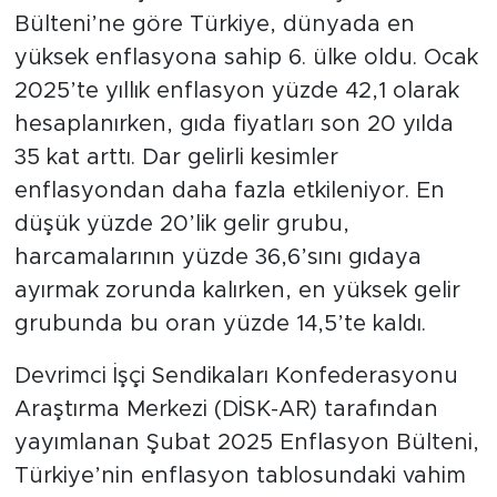
Bülteni’ne göre Türkiye, dünyada en
SPOR
yüksek enflasyona sahip 6. ülke oldu. Ocak
2025’te yıllık enflasyon yüzde 42,1 olarak
KÜLTÜR SANAT
hesaplanırken, gıda fiyatları son 20 yılda
35 kat arttı. Dar gelirli kesimler
YAŞAM
enflasyondan daha fazla etkileniyor. En
TARİHTEN GÜNÜMÜZE
düşük yüzde 20’lik gelir grubu,
harcamalarının yüzde 36,6’sını gıdaya
TARİH
ayırmak zorunda kalırken, en yüksek gelir
grubunda bu oran yüzde 14,5’te kaldı.
KADIN
Devrimci İşçi Sendikaları Konfederasyonu
SAĞLIK
Araştırma Merkezi (DİSK-AR) tarafından
yayımlanan Şubat 2025 Enflasyon Bülteni,
SİYASET
Türkiye’nin enflasyon tablosundaki vahim