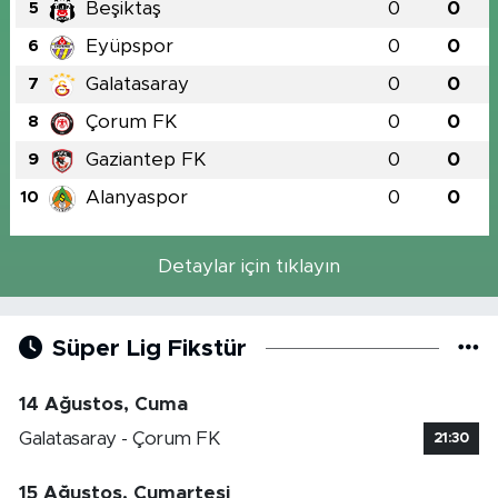
Beşiktaş
0
0
5
Eyüpspor
0
0
6
Galatasaray
0
0
7
Çorum FK
0
0
8
Gaziantep FK
0
0
9
Alanyaspor
0
0
10
Detaylar için tıklayın
Süper Lig Fikstür
14 Ağustos, Cuma
Galatasaray - Çorum FK
21:30
15 Ağustos, Cumartesi