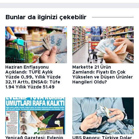
Bunlar da ilginizi çekebilir
Haziran Enflasyonu
Markette 21 Ürün
Açıklandı: TÜFE Aylık
Zamlandı: Fiyatı En Çok
Yüzde 0,99, Yıllık Yüzde
Yükselen ve Düşen Ürünler
32,11 Arttı, ENSAG: Tüfe
Hangileri Oldu?
1.94 Yıllık Yüzde 51.49
Yeniçağ Gazetesi: Evlenip
UBS Raporu: Türkiye Dolar