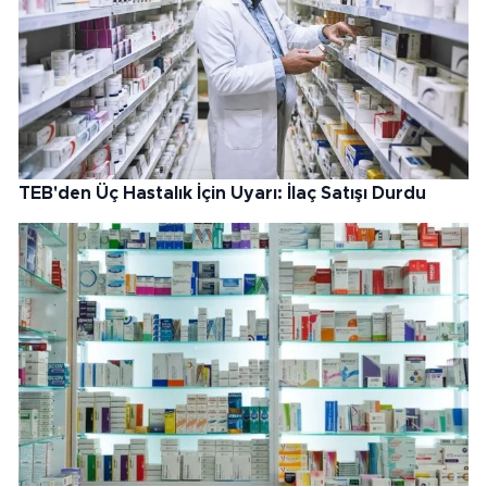
TEB'den Üç Hastalık İçin Uyarı: İlaç Satışı Durdu