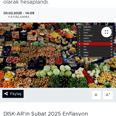
olarak hesaplandı.
BİLİM-TEKNOLOJİ
03.02.2025 - 14:09
YAYINLANMA
RÖPÖRTAJ
ANALİZ
NOSTALJİ
KULİS
YAZARLAR
DİNİ
Paylaş
-
+
A
A
POLİTİKA
DİSK-AR’ın Şubat 2025 Enflasyon
EKONOMİ