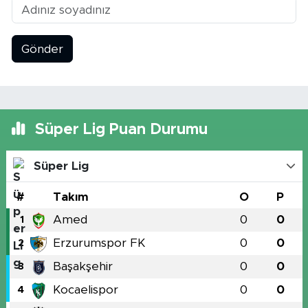
Gönder
Süper Lig Puan Durumu
Süper Lig
#
Takım
O
P
Amed
0
0
1
Erzurumspor FK
0
0
2
Başakşehir
0
0
3
Kocaelispor
0
0
4