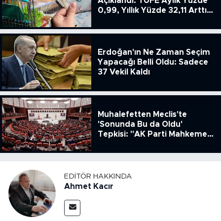
Açıklandı: TÜFE Aylık Yüzde
0,99, Yıllık Yüzde 32,11 Arttı,
ENSAG: Tüfe 1.94 Yıllık Yüzde
51.49
Erdoğan'ın Ne Zaman Seçim
Yapacağı Belli Oldu: Sadece
37 Vekil Kaldı
Muhalefetten Meclis'te
'Sonunda Bu da Oldu'
Tepkisi: "AK Parti Mahkeme
Kararına Uymamak İçin
Kanun Çıkardı"
EDITÖR HAKKINDA
Ahmet Kacır