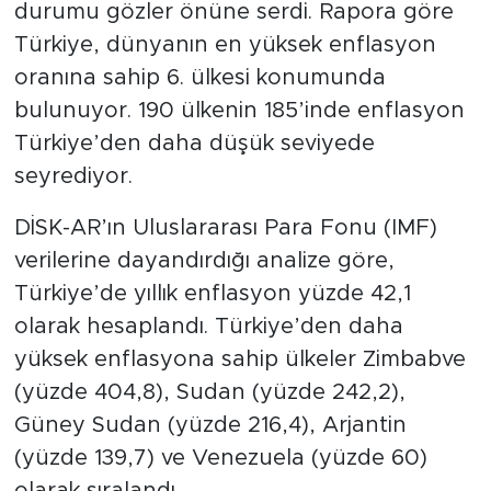
MEDYA KÖŞESİ
durumu gözler önüne serdi. Rapora göre
Türkiye, dünyanın en yüksek enflasyon
FOTO GALERİ
oranına sahip 6. ülkesi konumunda
bulunuyor. 190 ülkenin 185’inde enflasyon
VİDEOLAR
Türkiye’den daha düşük seviyede
seyrediyor.
ALINTI YAZARLAR
DİSK-AR’ın Uluslararası Para Fonu (IMF)
SOSYAL MEDYA
verilerine dayandırdığı analize göre,
Türkiye’de yıllık enflasyon yüzde 42,1
olarak hesaplandı. Türkiye’den daha
yüksek enflasyona sahip ülkeler Zimbabve
(yüzde 404,8), Sudan (yüzde 242,2),
Güney Sudan (yüzde 216,4), Arjantin
(yüzde 139,7) ve Venezuela (yüzde 60)
olarak sıralandı.