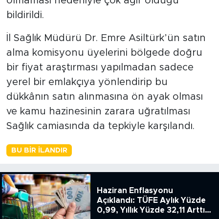
olmaması nedeniyle çok ağır olduğu
bildirildi.
İl Sağlık Müdürü Dr. Emre Asiltürk’ün satın
alma komisyonu üyelerini bölgede doğru
bir fiyat araştırması yapılmadan sadece
yerel bir emlakçıya yönlendirip bu
dükkânın satın alınmasına ön ayak olması
ve kamu hazinesinin zarara uğratılması
Sağlık camiasında da tepkiyle karşılandı.
BU BIR İLANDIR
Haziran Enflasyonu
Açıklandı: TÜFE Aylık Yüzde
0,99, Yıllık Yüzde 32,11 Arttı,