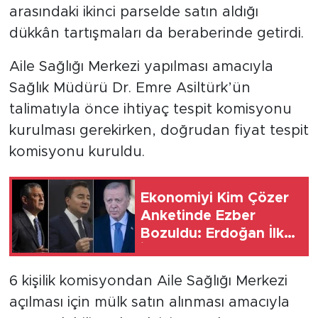
arasındaki ikinci parselde satın aldığı
dükkân tartışmaları da beraberinde getirdi.
SPOR
Aile Sağlığı Merkezi yapılması amacıyla
KÜLTÜR SANAT
Sağlık Müdürü Dr. Emre Asiltürk’ün
YAŞAM
talimatıyla önce ihtiyaç tespit komisyonu
kurulması gerekirken, doğrudan fiyat tespit
TARİHTEN GÜNÜMÜZE
komisyonu kuruldu.
TARİH
Ekonomiyi Kim Çözer
KADIN
Anketinde Ezber
Bozuldu: Erdoğan İlk
SAĞLIK
İkiye Giremedi
6 kişilik komisyondan Aile Sağlığı Merkezi
SİYASET
açılması için mülk satın alınması amacıyla