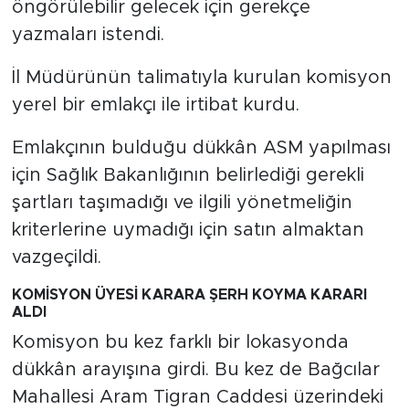
öngörülebilir gelecek için gerekçe
MEDYA KÖŞESİ
yazmaları istendi.
FOTO GALERİ
İl Müdürünün talimatıyla kurulan komisyon
VİDEOLAR
yerel bir emlakçı ile irtibat kurdu.
ALINTI YAZARLAR
Emlakçının bulduğu dükkân ASM yapılması
için Sağlık Bakanlığının belirlediği gerekli
SOSYAL MEDYA
şartları taşımadığı ve ilgili yönetmeliğin
kriterlerine uymadığı için satın almaktan
vazgeçildi.
KOMİSYON ÜYESİ KARARA ŞERH KOYMA KARARI
ALDI
Komisyon bu kez farklı bir lokasyonda
dükkân arayışına girdi. Bu kez de Bağcılar
Mahallesi Aram Tigran Caddesi üzerindeki