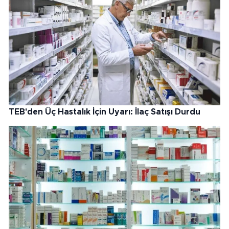
TEB'den Üç Hastalık İçin Uyarı: İlaç Satışı Durdu