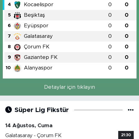
Kocaelispor
0
0
4
Beşiktaş
0
0
5
Eyüpspor
0
0
6
Galatasaray
0
0
7
Çorum FK
0
0
8
Gaziantep FK
0
0
9
Alanyaspor
0
0
10
Detaylar için tıklayın
Süper Lig Fikstür
14 Ağustos, Cuma
Galatasaray - Çorum FK
21:30