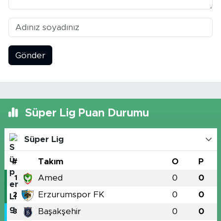
Gönder
Süper Lig Puan Durumu
Süper Lig
#
Takım
O
P
Amed
0
0
1
Erzurumspor FK
0
0
2
Başakşehir
0
0
3