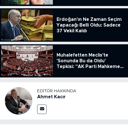
ENSAG: Tüfe 1.94 Yıllık Yüzde
51.49
Erdoğan'ın Ne Zaman Seçim
Yapacağı Belli Oldu: Sadece
37 Vekil Kaldı
Muhalefetten Meclis'te
'Sonunda Bu da Oldu'
Tepkisi: "AK Parti Mahkeme
Kararına Uymamak İçin
Kanun Çıkardı"
EDITÖR HAKKINDA
Ahmet Kacır