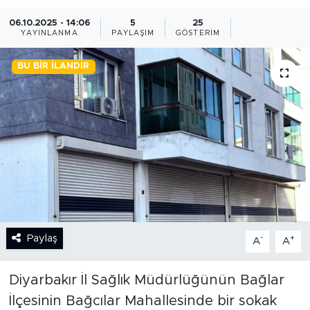
06.10.2025 - 14:06
5
25
BİLİM-TEKNOLOJİ
YAYINLANMA
PAYLAŞIM
GÖSTERIM
RÖPÖRTAJ
BU BIR İLANDIR
ANALİZ
NOSTALJİ
KULİS
YAZARLAR
DİNİ
Paylaş
-
+
A
A
POLİTİKA
Diyarbakır İl Sağlık Müdürlüğünün Bağlar
İlçesinin Bağcılar Mahallesinde bir sokak
EKONOMİ