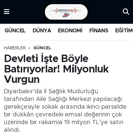
KATEGORİZE EDİLMEMİŞ
Nöbetçi Eczaneler
GÜNCEL
DÜNYA
EKONOMİ
FİNANS
EĞİTİM
EĞİTİM
Hava Durumu
HABERLER
GÜNCEL
MANŞET
İstanbul Namaz Vakitleri
Devleti İşte Böyle
Batırıyorlar! Milyonluk
MEDYA
Trafik Durumu
Vurgun
FİNANS
Süper Lig Puan Durumu ve Fikstür
Diyarbakır’da İl Sağlık Müdürlüğü
DÜNYA
Tüm Manşetler
tarafından Aile Sağlığı Merkezi yapılacağı
gerekçesiyle sokak arasında ikinci parselde
GÜNCEL
Son Dakika Haberleri
bir dükkân çevredeki emsal değerinin çok
üzerinde bir rakamla 19 milyon TL’ye satın
KARİKATÜR
Haber Arşivi
alındı.