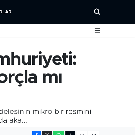
RLAR
mhuriyeti:
Borçla mı
elesinin mikro bir resmini
a aka...
-
+