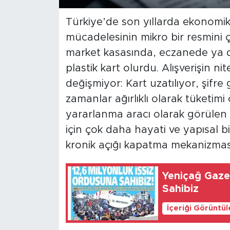
Türkiye’de son yıllarda ekonomi
SPOR
mücadelesinin mikro bir resmini
KÜLTÜR SANAT
market kasasında, eczanede ya d
plastik kart olurdu. Alışverişin ni
YAŞAM
değişmiyor: Kart uzatılıyor, şifre 
zamanlar ağırlıklı olarak tüketim
TARİHTEN GÜNÜMÜZE
yararlanma aracı olarak görülen 
TARİH
için çok daha hayati ve yapısal bir
kronik açığı kapatma mekanizmas
KADIN
Yeniçağ Gazetesi: 1
SAĞLIK
Sahibiz
SİYASET
İçeriği Görüntü