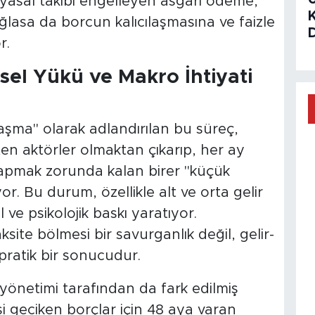
asal takibi engelleyen asgari ödeme,
ağlasa da borcun kalıcılaşmasına ve faizle
r.
sel Yükü ve Makro İhtiyati
aşma" olarak adlandırılan bu süreç,
ten aktörler olmaktan çıkarıp, her ay
i yapmak zorunda kalan birer "küçük
r. Bu durum, özellikle alt ve orta gelir
l ve psikolojik baskı yaratıyor.
site bölmesi bir savurganlık değil, gelir-
pratik bir sonucudur.
önetimi tarafından da fark edilmiş
geciken borçlar için 48 aya varan