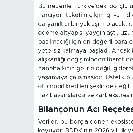
MEDYA KÖŞESİ
Bu nedenle Türkiye'deki borçlul
harcıyor, tüketim çılgınlığı var" 
FOTO GALERİ
da yanıltıcı bir yaklaşım olacaktır.
VİDEOLAR
ödeme altyapısı yaygınlaştı, uzu
basılmadığı için en değerli para 
ALINTI YAZARLAR
yetersiz kalmaya başladı. Ancak
alışkanlığı değişiminden ibaret d
SOSYAL MEDYA
hanehalkının gelirle değil, gider
yaşamaya çalışmasıdır. Üstelik 
otomobil kredileri şeklinde değil
nakit avanslarda ve kart ekstresi
Bilançonun Acı Reçetesi
Veriler, bu borçla dönen ekosist
koyuyor. BDDK’nın 2026 yılı ilk yar