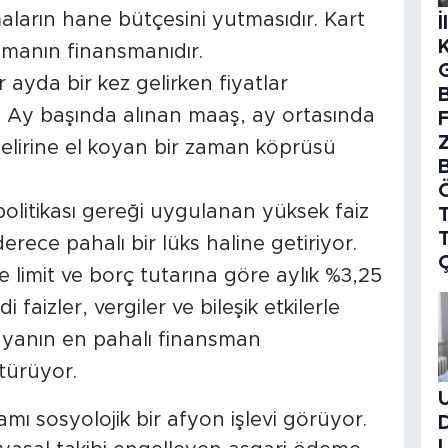
aların hane bütçesini yutmasıdır. Kart
İ
almanın finansmanıdır.
 ayda bir kez gelirken fiyatlar
B
. Ay başında alınan maaş, ay ortasında
 gelirine el koyan bir zaman köprüsü
politikası gereği uygulanan yüksek faiz
T
erece pahalı bir lüks haline getiriyor.
 limit ve borç tutarına göre aylık %3,25
faizler, vergiler ve bileşik etkilerle
dünyanın en pahalı finansman
türüyor.
ı sosyolojik bir afyon işlevi görüyor.