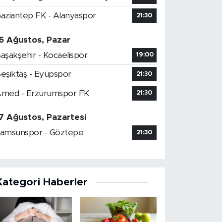
aziantep FK - Alanyaspor
21:30
6 Ağustos, Pazar
aşakşehir - Kocaelispor
19:00
eşiktaş - Eyüpspor
21:30
med - Erzurumspor FK
21:30
7 Ağustos, Pazartesi
amsunspor - Göztepe
21:30
Kategori Haberler