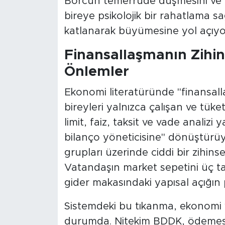
Borcun temerrüde düşmesini ve y
bireye psikolojik bir rahatlama s
katlanarak büyümesine yol açıyo
Finansallaşmanın Zihin
Önlemler
Ekonomi literatüründe "finansall
bireyleri yalnızca çalışan ve tüke
limit, faiz, taksit ve vade analiz
bilanço yöneticisine" dönüştürüyo
grupları üzerinde ciddi bir zihinse
Vatandaşın market sepetini üç tak
gider makasındaki yapısal açığın 
Sistemdeki bu tıkanma, ekonomi y
durumda. Nitekim BDDK, ödemesi 