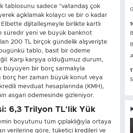
uk tablosunu sadece "vatandaş çok
G
diyerek açıklamak kolaycı ve bir o kadar
 Elbette dijitalleşmeyle birlikte kartlı
1
n süredir yeni ve büyük banknot
B
olan 200 TL birçok gündelik alışverişte
B
 bugünkü tablo, basit bir ödeme
A
eğil. Karşı karşıya olduğumuz durum,
ek büyüyen bir borç sarmalıyla
1
bu borç her zaman büyük konut veya
S
; kredili mevduat hesaplarında (KMH),
nin asgari ödemesinde gizleniyor.
: 6,3 Trilyon TL'lik Yük
emin boyutunu tüm çıplaklığıyla ortaya
ı verilerine göre, tüketici kredileri ve