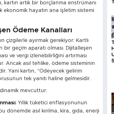
T
sı, kartın artık bir borçlanma enstrümanı
 ekonomik hayatın ana işletim sistemi
şen Ödeme Kanalları
n çizgilerle ayırmak gerekiyor: Kartlı
bir geçim aparatı olması. Dijitalleşen
H
U
sı ve vergi izlenebilirliğini artırması
S
r. Ancak asıl tehlike, ödeme sisteminin
dir. Yani kartın, "Ödeyecek gelirim
usunun tek yanıtı haline gelmesidir.
 dinamik mevcuttur:
ınması:
Yıllık tüketici enflasyonunun
bu dönemde asıl kırılma, kira, gıda, enerji