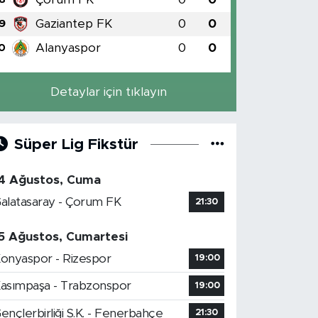
Gaziantep FK
0
0
9
Alanyaspor
0
0
0
Detaylar için tıklayın
Süper Lig Fikstür
4 Ağustos, Cuma
alatasaray - Çorum FK
21:30
5 Ağustos, Cumartesi
onyaspor - Rizespor
19:00
asımpaşa - Trabzonspor
19:00
ençlerbirliği S.K. - Fenerbahçe
21:30