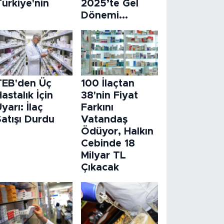
ürkiye'nin
2025’te Gel
Dönemi...
TEB'den Üç
100 İlaçtan
astalık İçin
38'nin Fiyat
yarı: İlaç
Farkını
atışı Durdu
Vatandaş
Ödüyor, Halkın
Cebinde 18
Milyar TL
Çıkacak