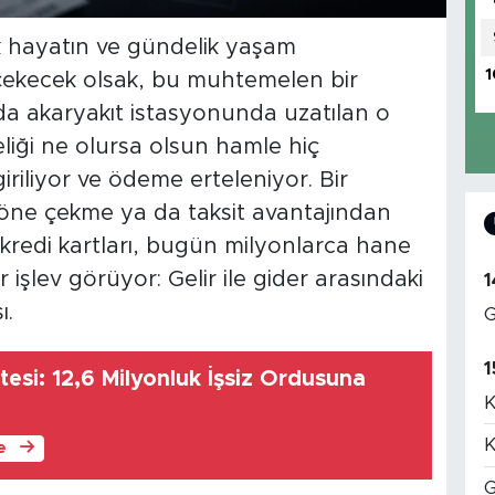
k hayatın ve gündelik yaşam
1
 çekecek olsak, bu muhtemelen bir
a akaryakıt istasyonunda uzatılan o
teliği ne olursa olsun hamle hiç
giriliyor ve ödeme erteleniyor. Bir
i öne çekme ya da taksit avantajından
kredi kartları, bugün milyonlarca hane
 işlev görüyor: Gelir ile gider arasındaki
1
ı.
G
1
2,6 Milyonluk İşsiz Ordusuna
K
K
le
G