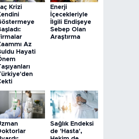
laç Krizi
Enerji
Kendini
İçecekleriyle
Göstermeye
İlgili Endişeye
aşladı:
Sebep Olan
Firmalar
Araştırma
Zaammı Az
Buldu Hayati
Önem
aşıyanları
Türkiye'den
Çekti
Uzman
Sağlık Endeksi
Doktorlar
de 'Hasta',
Uyardı:
Hekim de