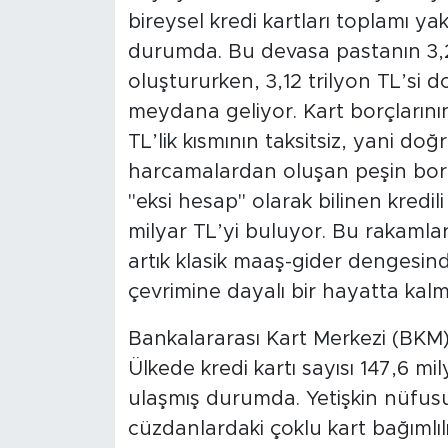
bireysel kredi kartları toplamı ya
durumda. Bu devasa pastanın 3,22 
oluştururken, 3,12 trilyon TL’si 
meydana geliyor. Kart borçlarının 
TL’lik kısmının taksitsiz, yani d
harcamalardan oluşan peşin borçl
"eksi hesap" olarak bilinen kredi
milyar TL’yi buluyor. Bu rakamla
artık klasik maaş-gider dengesin
çevrimine dayalı bir hayatta kalm
Bankalararası Kart Merkezi (BKM) v
Ülkede kredi kartı sayısı 147,6 mi
ulaşmış durumda. Yetişkin nüfusu
cüzdanlardaki çoklu kart bağımlılı