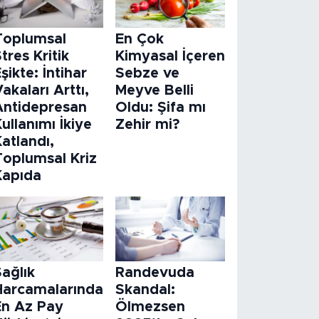
Toplumsal
En Çok
tres Kritik
Kimyasal İçeren
şikte: İntihar
Sebze ve
akaları Arttı,
Meyve Belli
Antidepresan
Oldu: Şifa mı
ullanımı İkiye
Zehir mi?
atlandı,
Toplumsal Kriz
Kapıda
ağlık
Randevuda
Harcamalarında
Skandal:
En Az Pay
Ölmezsen