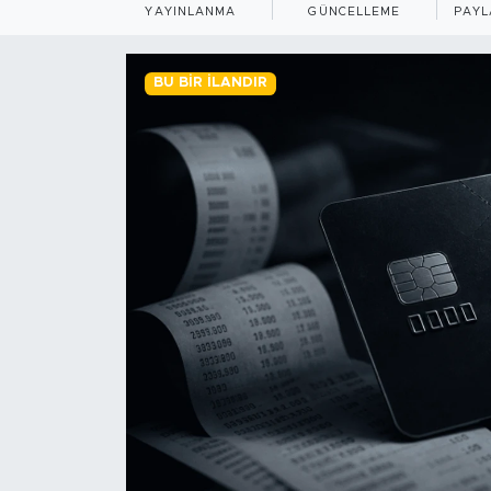
YAYINLANMA
GÜNCELLEME
PAYL
BİLİM-TEKNOLOJİ
BU BIR İLANDIR
RÖPÖRTAJ
ANALİZ
NOSTALJİ
KULİS
YAZARLAR
DİNİ
POLİTİKA
EKONOMİ