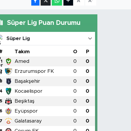
A
A
Süper Lig Puan Durumu
Süper Lig
#
Takım
O
P
Amed
0
0
1
Erzurumspor FK
0
0
2
Başakşehir
0
0
3
Kocaelispor
0
0
4
Beşiktaş
0
0
5
Eyüpspor
0
0
6
Galatasaray
0
0
7
Çorum FK
0
0
8