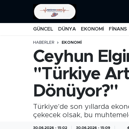
KATEGORİZE EDİLMEMİŞ
Nöbetçi Eczaneler
GÜNCEL
DÜNYA
EKONOMİ
FİNANS
EĞİTİM
Hava Durumu
HABERLER
EKONOMİ
Ceyhun Elgin
MANŞET
İstanbul Namaz Vakitleri
MEDYA
Trafik Durumu
''Türkiye Art
FİNANS
Süper Lig Puan Durumu ve Fikstür
Dönüyor?''
DÜNYA
Tüm Manşetler
Türkiye’de son yıllarda eko
GÜNCEL
Son Dakika Haberleri
çekecek olsak, bu muhtemele
KARİKATÜR
Haber Arşivi
30.06.2026 - 15:02
30.06.2026 - 15:09