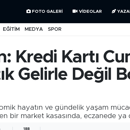
FOTO GALERI
VIDEOLAR
YAZA
EĞİTİM
MEDYA
SPOR
: Kredi Kartı Cu
ık Gelirle Değil 
nomik hayatın ve gündelik yaşam mücad
n bir market kasasında, eczanede ya d
4
188