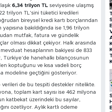
klaşık
6,34 trilyon TL
seviyesine ulaşmış
trilyon TL’sini tüketici kredileri
S
doğrudan bireysel kredi kartı borçlarından
E
yapısına bakıldığında ise 1,96 trilyon
V
oğrudan mutfak, fatura ve gündelik
ar olması dikkat çekiyor. Halk arasında
K
K
li mevduat hesaplarının bakiyesi de 833
r, Türkiye’de hanehalkı bilançosunun
den koptuğunu ve kısa vadeli borç
a modeline geçtiğini gösteriyor.
erileri de bu tespiti destekler nitelikte.
lyona, toplam kart sayısı ise 462 milyona
S
n katbekat üzerindeki bu sayılar,
ğını özetliyor. Aylık kartlı ödeme